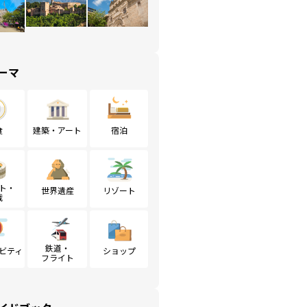
ーマ
食
建築・アート
宿泊
ト・
世界遺産
リゾート
戦
鉄道・
ビティ
ショップ
フライト