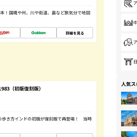
図本！国境や州、川や街道、島など旅気分で地図
詳細を見る
人気ス
-1983（初版復刻版）
球の歩き方インドの初版が復刻版で再登場！ 当時