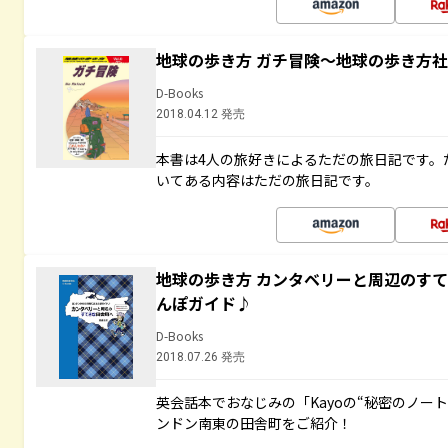
地球の歩き方 ガチ冒険～地球の歩き方
D-Books
2018.04.12 発売
本書は4人の旅好きによるただの旅日記です。
いてある内容はただの旅日記です。
地球の歩き方 カンタベリーと周辺のす
んぽガイド♪
D-Books
2018.07.26 発売
英会話本でおなじみの「Kayoの“秘密のノー
ンドン南東の田舎町をご紹介！