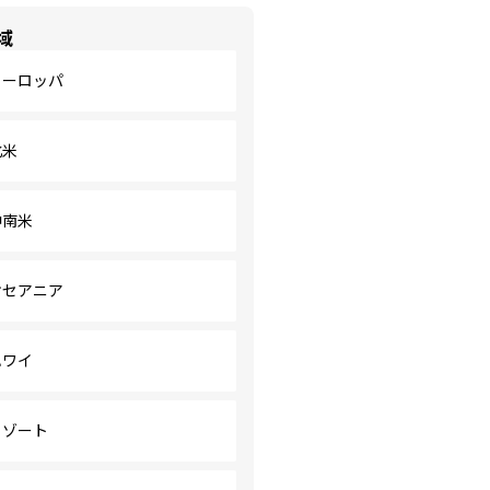
域
ヨーロッパ
北米
中南米
オセアニア
ハワイ
リゾート