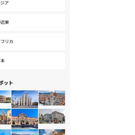
アジア
中近東
アフリカ
日本
ポット