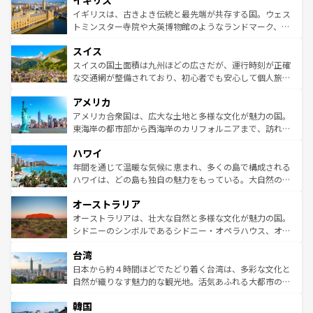
イギリス
顔を持つこの国は、どこを歩いても飽きることがない。ベ
香り高いラベンダー畑など、多彩な楽しみ方が可能だ。さ
ルリンの文化的活気、バイエルン州のアルプスの絶景、そ
イギリスは、古きよき伝統と最先端が共存する国。ウェス
らに、パリ以外の地域にも魅力が溢れており、どの街角に
してライン川沿いのワイン畑といった風景は必見。ビール
トミンスター寺院や大英博物館のようなランドマーク、歴
も豊かな歴史と文化が息づいている。パリ以外の個性あふ
とソーセージを味わいながら地元の人と過ごす楽しい時間
史ある大学都市、美しい丘陵地帯や牧歌的な風景など、エ
れる地方に足を運ぶとそれぞれで全く異なる文化を体験で
スイス
は、お酒好きな人にはぜひ体験してほしい。 なお、新着の
リアごとに異なる魅力がある。また、優雅なアフタヌーン
きるだろう。 なお、新着のフランス情報は
コンテンツ一覧
ドイツ情報は
コンテンツ一覧
を参照してほしい。
ティー、ビール好きにはたまらない英国パブ、サッカー観
スイスの国土面積は九州ほどの広さだが、運行時刻が正確
を参照してほしい。
戦など、本場だからこそできる体験も豊富。イギリスを旅
な交通網が整備されており、初心者でも安心して個人旅行
して楽しみつくそう。 なお、新着のイギリス情報は
コンテ
を楽しめる。日本同様に時刻表どおりの旅が可能だ。中世
アメリカ
ンツ一覧
を参照してほしい。
の建物がそのまま残る町や、スイスならではのユニークな
博物館もあり、アルプス観光だけでなく町歩きも満喫する
アメリカ合衆国は、広大な土地と多様な文化が魅力の国。
ことができる。国民の所得が高いため物価も高いが、旅行
東海岸の都市部から西海岸のカリフォルニアまで、訪れる
者向けの交通パス提供のサービスもあり、うまく活用すれ
場所ごとに異なる風景と体験が待っている。ニューヨーク
ハワイ
ば市内交通費無料で観光を楽しむこともできる。 なお、新
のような巨大都市は、観光、ショッピング、エンターテイ
着のスイス情報は
コンテンツ一覧
を参照してほしい。
ンメントが詰まった刺激的なスポットだ。一方、アメリカ
年間を通じて温暖な気候に恵まれ、多くの島で構成される
西部には大自然が広がり、グランドキャニオンやイエロー
ハワイは、どの島も独自の魅力をもっている。大自然の神
ストーン国立公園といった絶景が堪能できる。さらに、南
秘を感じたいなら、火山が生み出した壮大な景観を誇るハ
オーストラリア
部のニューオーリンズでは、音楽と美食が融合した独特の
ワイ島は見逃せない。また、定番の観光地といえばオアフ
文化が魅力。旅行者はアメリカの各地域で異なる魅力を楽
島だが、静かな自然を求めるならマウイ島やカウアイ島が
オーストラリアは、壮大な自然と多様な文化が魅力の国。
しみながら、その多様性と豊かな歴史を感じることができ
おすすめ。エメラルドグリーンに輝く海をはじめ、豊かな
シドニーのシンボルであるシドニー・オペラハウス、オー
るだろう。車でのロードトリップや列車の旅も、アメリカ
文化や歴史が息づいている。「アロハスピリット」と呼ば
ストラリア東海岸北部に広がる大サンゴ礁地帯グレートバ
ならではの贅沢な旅のスタイルだ。 なお、新着のアメリカ
台湾
れるおもてなしの心で訪れる人々を迎えてくれるハワイの
リアリーフや大陸中央部にそびえるウルル（エアーズロッ
情報は
コンテンツ一覧
を参照してほしい。
人々、おいしいローカルフードやハワイアンミュージッ
ク）、タスマニアの美しい原生林やケアンズの熱帯雨林な
日本から約４時間ほどでたどり着く台湾は、多彩な文化と
ク、伝統的なフラダンスなど、すべてがハワイの魅力を彩
ど、見どころがたくさん。また、カフェやワイン、オージ
自然が織りなす魅力的な観光地。活気あふれる大都市の台
っている。訪れるたびに新しい発見と感動が待っているハ
ービーフなどの食文化も豊かで、美味しいものであふれて
北やノスタルジックな町並みが人気な九份（ジォウフェ
ワイを、存分に味わってほしい。 なお、新着のハワイ情報
韓国
いる。アクティビティも充実しており、サーフィンやダイ
ン）、静ひつな山岳地帯である台湾東部など、都市の喧騒