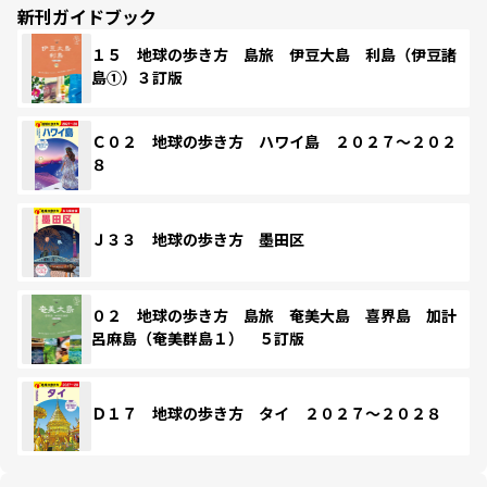
新刊ガイドブック
１５ 地球の歩き方 島旅 伊豆大島 利島（伊豆諸
島①）３訂版
Ｃ０２ 地球の歩き方 ハワイ島 ２０２７～２０２
８
Ｊ３３ 地球の歩き方 墨田区
０２ 地球の歩き方 島旅 奄美大島 喜界島 加計
呂麻島（奄美群島１） ５訂版
Ｄ１７ 地球の歩き方 タイ ２０２７～２０２８