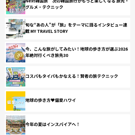
Next韓国旅 次の韓国旅行がもっと楽しくなる 旅先・
グルメ・テクニック
旬な“あの人”が「旅」をテーマに語るインタビュー連
載 MY TRAVEL STORY
今、こんな旅がしてみたい！地球の歩き方が選ぶ2026
年絶対行くべき旅先30
コスパもタイパもかなえる！賢者の旅テクニック
地球の歩き方♥偏愛ハワイ
今年の夏はインスパイアへ！