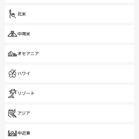
を体感しよう。 なお、新着のシンガポール情報は
コンテン
ツ一覧
を参照してほしい。
北米
中南米
オセアニア
ハワイ
リゾート
アジア
中近東