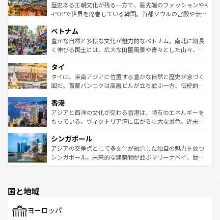
は
コンテンツ一覧
を参照してほしい。
ビング、ハイキングなど、アウトドア好きにはたまらな
と山間の静けさが共存しており、訪れる人に新しい発見と
歴史ある王朝文化が残る一方で、最先端のファッションやK
い。オーストラリアの多彩な魅力を存分に味わいつくそ
驚きをもたらしてくれる。また、奥深い台湾の食文化も魅
-POPで世界を席巻している韓国。首都ソウルの宮殿や伝統
う。 なお、新着のオーストラリア情報は
コンテンツ一覧
を
力で、夜市などの屋台グルメから高級料理、ヘルシーで美
家屋が並ぶエリアでは韓国の歴史と文化に浸ることがで
参照してほしい。
ベトナム
容にもいいと評判のスイーツなど、バラエティ豊かな料理
き、地方に足を延ばせば四季折々の自然美を楽しむことが
が味わえる。 なお、新着の台湾情報は
コンテンツ一覧
を参
できる。そして、キムチや焼肉、絶品のストリートフード
豊かな自然と多様な文化が魅力的なベトナム。南北に細長
照してほしい。
まで、さまざまな韓国料理が待っている。夜には、韓国な
く伸びる国土には、広大な田園風景や青々とした山々、世
らではのナイトライフも堪能できる。あたたかいホスピタ
界遺産に登録された壮大な自然景観が点在し、都市部では
タイ
リティに包まれながら、韓国の多彩な魅力を心ゆくまで味
急速な発展と共に伝統が息づく。ハノイの古い町並みやホ
わってみてほしい。 なお、新着の韓国情報は
コンテンツ一
ーチミン市のフランス統治時代の建物も、独特の雰囲気を
タイは、東南アジアに位置する豊かな自然と歴史が息づく
覧
を参照してほしい。
醸し出している。また、バラエティの豊かさとおいしさで
国だ。首都バンコクは高層ビルが立ち並ぶ一方、伝統的な
世界中の食通を魅了してやまないベトナム料理も魅力のひ
寺院や市場がいたるところに点在し、古きよき文化と現代
香港
とつ。フォーやバインミー、ベトナムコーヒーなどは、ぜ
の活気が交差している。北部ではチェンマイなどの山岳地
ひ現地で味わいたい。どの地域を訪れてもあたたかい人々
帯で自然と触れ合い、南部ではプーケットやクラビの美し
アジアと西洋の文化が交わる香港は、特有のエネルギーを
が旅行者を迎えてくれるので、きっと忘れられない旅にな
いビーチでリゾート気分を楽しむことができる。タイ料理
もっている。ヴィクトリア湾に広がる壮大な景色、近未来
るはずだ。 なお、新着のベトナム情報は
コンテンツ一覧
を
は世界的に有名で、屋台から高級レストランまで味覚を刺
的なアートスポット、そして歴史と現代が融合した町並
参照してほしい。
シンガポール
激する。気候は一年中温暖で、どの季節にも異なる楽しみ
み、どこを訪れても感動するはず。観光スポットが密集し
が待っている。親しみやすいタイの人々、仏教を中心とし
ており、効率よく見どころを回れるのも魅力。息をのむよ
アジアの交差点として多文化が融合した独自の魅力を放つ
た文化、そして多様な観光資源が、訪れる旅人を魅了し続
うな絶景から文化的な体験まで、香港を存分に楽しみ尽く
シンガポール。未来的な建築物が並ぶマリーナベイ、歴史
ける。 なお、新着のタイ情報は
コンテンツ一覧
を参照して
そう。 なお、新着の香港情報は
コンテンツ一覧
を参照して
と伝統を感じられるエスニックタウン、多数の緑豊かな公
ほしい。
ほしい。
園や自然保護区など、自然が調和した近代的な景観と文化
の多様性あふれるカラフルな町は、どこを歩いても新しい
国と地域
発見がある。さらに、治安のよさや充実した公共交通機関
も、旅行者にとっては魅力的なポイント。グルメも豊富
で、ホーカーズは地元の風情を楽しめる外せないスポット
ヨーロッパ
だ。訪れる人を飽きさせないシンガポールで、多様な魅力