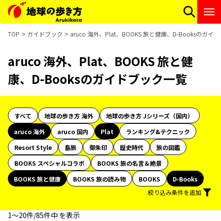
TOP
ガイドブック
aruco 海外、Plat、BOOKS 旅と健康、D-Booksのガ
aruco 海外、Plat、BOOKS 旅と健
康、D-Booksのガイドブック一覧
すべて
地球の歩き方 海外
地球の歩き方 Jシリーズ（国内）
aruco 海外
aruco 国内
Plat
ランキング&テクニック
Resort Style
島旅
御朱印
歴史時代
旅の図鑑
BOOKS スペシャルコラボ
BOOKS 旅の名言＆絶景
BOOKS 旅と健康
BOOKS 旅の読み物
BOOKS
D-Books
絞り込み条件を追加
1〜20件/85件中 を表示