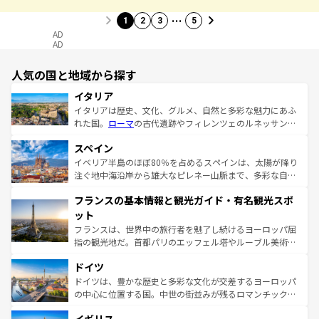
…
1
2
3
5
AD
AD
人気の国と地域から探す
イタリア
イタリアは歴史、文化、グルメ、自然と多彩な魅力にあふ
れた国。
ローマ
の古代遺跡やフィレンツェのルネッサンス
美術、ヴェネツィアの運河など、歴史あるスポットはもち
スペイン
ろん、トスカーナの美しい田園風景やアマルフィ海岸の絶
景など、自然景観も見逃せない。観光の合間には、本場の
イベリア半島のほぼ80％を占めるスペインは、太陽が降り
ピザやパスタなど、絶品のイタリア料理を堪能することも
注ぐ地中海沿岸から雄大なピレネー山脈まで、多彩な自然
できる。朝目覚めてから夜眠るまで、すべての瞬間を楽し
と文化が詰まったヨーロッパ屈指の旅行先だ。多様な地域
フランスの基本情報と観光ガイド・有名観光スポ
ませてくれるイタリアで、忘れられない旅をしてみよう！
文化が根付くこの国では、情熱的なフラメンコ、熱気あふ
なお、新着のイタリア情報は
コンテンツ一覧
を参照してほ
れる闘牛、そして美味しいタパスが生活の一部となってい
ット
しい。
る。首都マドリードの洗練された雰囲気や、バルセロナの
フランスは、世界中の旅行者を魅了し続けるヨーロッパ屈
アートに溢れた街角から、地方では古代ローマ遺跡や中世
指の観光地だ。首都パリのエッフェル塔やルーブル美術館
の城塞都市、穏やかなビーチリゾートまで多彩な表情を見
といった象徴的なスポットから、田舎町の古風な美しさま
せる。地方によって風土や気候が異なるスペインはその個
ドイツ
で、幅広い魅力が詰まっている。華麗な宮殿、歴史的な大
性で訪れる人を魅了する。 なお、新着のスペイン情報は
コ
聖堂、美しいビーチ、そして豊かな自然が、訪れる者を心
ドイツは、豊かな歴史と多彩な文化が交差するヨーロッパ
ンテンツ一覧
を参照してほしい。
から魅了する。また、フランスは美食の国としても知ら
の中心に位置する国。中世の街並みが残るロマンチック街
れ、フランス料理はユネスコ無形文化遺産にも登録されて
道から、未来を先取りするようなモダンな都市まで多様な
いる。シャンパンの発祥地であるランス、プロヴァンスの