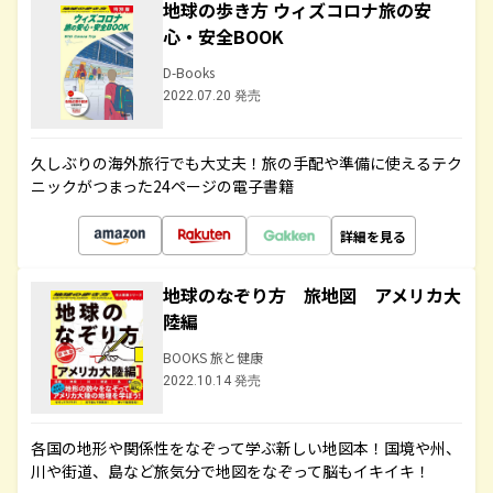
地球の歩き方 ウィズコロナ旅の安
心・安全BOOK
D-Books
2022.07.20 発売
久しぶりの海外旅行でも大丈夫！旅の手配や準備に使えるテク
ニックがつまった24ページの電子書籍
詳細を見る
地球のなぞり方 旅地図 アメリカ大
陸編
BOOKS 旅と健康
2022.10.14 発売
各国の地形や関係性をなぞって学ぶ新しい地図本！国境や州、
川や街道、島など旅気分で地図をなぞって脳もイキイキ！