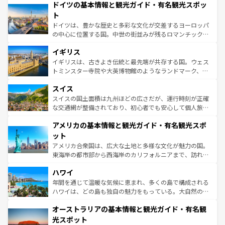
せる。地方によって風土や気候が異なるスペインはその個
ドイツの基本情報と観光ガイド・有名観光スポッ
で、幅広い魅力が詰まっている。華麗な宮殿、歴史的な大
性で訪れる人を魅了する。 なお、新着のスペイン情報は
コ
聖堂、美しいビーチ、そして豊かな自然が、訪れる者を心
ト
ンテンツ一覧
を参照してほしい。
から魅了する。また、フランスは美食の国としても知ら
ドイツは、豊かな歴史と多彩な文化が交差するヨーロッパ
れ、フランス料理はユネスコ無形文化遺産にも登録されて
の中心に位置する国。中世の街並みが残るロマンチック街
いる。シャンパンの発祥地であるランス、プロヴァンスの
道から、未来を先取りするようなモダンな都市まで多様な
香り高いラベンダー畑など、多彩な楽しみ方が可能だ。さ
イギリス
顔を持つこの国は、どこを歩いても飽きることがない。ベ
らに、パリ以外の地域にも魅力が溢れており、どの街角に
ルリンの文化的活気、バイエルン州のアルプスの絶景、そ
イギリスは、古きよき伝統と最先端が共存する国。ウェス
も豊かな歴史と文化が息づいている。パリ以外の個性あふ
してライン川沿いのワイン畑といった風景は必見。ビール
トミンスター寺院や大英博物館のようなランドマーク、歴
れる地方に足を運ぶとそれぞれで全く異なる文化を体験で
とソーセージを味わいながら地元の人と過ごす楽しい時間
史ある大学都市、美しい丘陵地帯や牧歌的な風景など、エ
きるだろう。 なお、新着のフランス情報は
コンテンツ一覧
スイス
は、お酒好きな人にはぜひ体験してほしい。 なお、新着の
リアごとに異なる魅力がある。また、優雅なアフタヌーン
を参照してほしい。
ドイツ情報は
コンテンツ一覧
を参照してほしい。
ティー、ビール好きにはたまらない英国パブ、サッカー観
スイスの国土面積は九州ほどの広さだが、運行時刻が正確
戦など、本場だからこそできる体験も豊富。イギリスを旅
な交通網が整備されており、初心者でも安心して個人旅行
して楽しみつくそう。 なお、新着のイギリス情報は
コンテ
を楽しめる。日本同様に時刻表どおりの旅が可能だ。中世
アメリカの基本情報と観光ガイド・有名観光スポ
ンツ一覧
を参照してほしい。
の建物がそのまま残る町や、スイスならではのユニークな
博物館もあり、アルプス観光だけでなく町歩きも満喫する
ット
ことができる。国民の所得が高いため物価も高いが、旅行
アメリカ合衆国は、広大な土地と多様な文化が魅力の国。
者向けの交通パス提供のサービスもあり、うまく活用すれ
東海岸の都市部から西海岸のカリフォルニアまで、訪れる
ば市内交通費無料で観光を楽しむこともできる。 なお、新
場所ごとに異なる風景と体験が待っている。ニューヨーク
着のスイス情報は
コンテンツ一覧
を参照してほしい。
ハワイ
のような巨大都市は、観光、ショッピング、エンターテイ
ンメントが詰まった刺激的なスポットだ。一方、アメリカ
年間を通じて温暖な気候に恵まれ、多くの島で構成される
西部には大自然が広がり、グランドキャニオンやイエロー
ハワイは、どの島も独自の魅力をもっている。大自然の神
ストーン国立公園といった絶景が堪能できる。さらに、南
秘を感じたいなら、火山が生み出した壮大な景観を誇るハ
オーストラリアの基本情報と観光ガイド・有名観
部のニューオーリンズでは、音楽と美食が融合した独特の
ワイ島は見逃せない。また、定番の観光地といえばオアフ
文化が魅力。旅行者はアメリカの各地域で異なる魅力を楽
島だが、静かな自然を求めるならマウイ島やカウアイ島が
光スポット