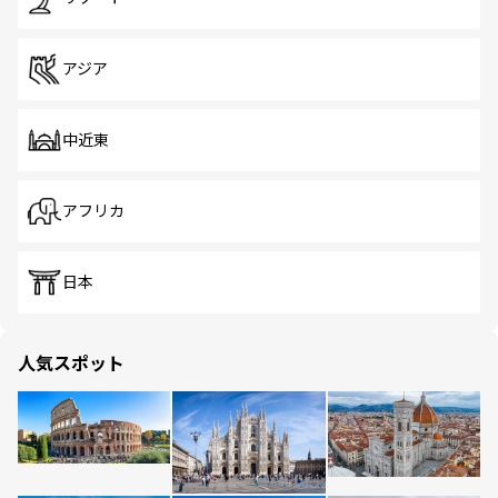
アジア
中近東
アフリカ
日本
人気スポット