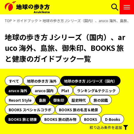
TOP
ガイドブック
地球の歩き方 Jシリーズ（国内）、aruco 海外、島旅、
地球の歩き方 Jシリーズ（国内）、ar
uco 海外、島旅、御朱印、BOOKS 旅
と健康のガイドブック一覧
すべて
地球の歩き方 海外
地球の歩き方 Jシリーズ（国内）
aruco 海外
aruco 国内
Plat
ランキング&テクニック
Resort Style
島旅
御朱印
歴史時代
旅の図鑑
BOOKS スペシャルコラボ
BOOKS 旅の名言＆絶景
BOOKS 旅と健康
BOOKS 旅の読み物
BOOKS
D-Books
絞り込み条件を追加