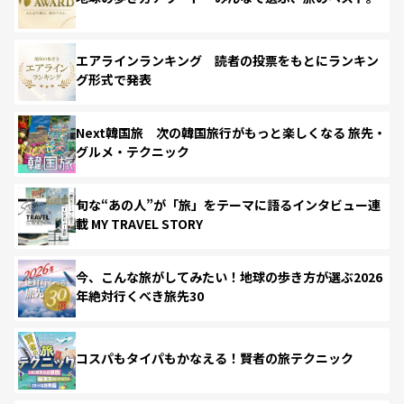
エアラインランキング 読者の投票をもとにランキン
グ形式で発表
Next韓国旅 次の韓国旅行がもっと楽しくなる 旅先・
グルメ・テクニック
旬な“あの人”が「旅」をテーマに語るインタビュー連
載 MY TRAVEL STORY
今、こんな旅がしてみたい！地球の歩き方が選ぶ2026
年絶対行くべき旅先30
コスパもタイパもかなえる！賢者の旅テクニック