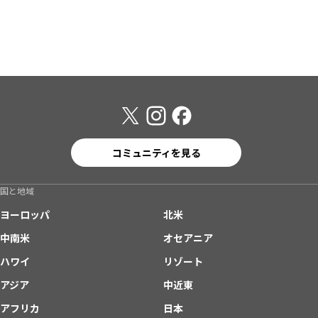
コミュニティを見る
国と地域
ヨーロッパ
北米
中南米
オセアニア
ハワイ
リゾート
アジア
中近東
アフリカ
日本