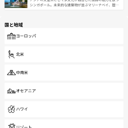
た文化、そして多様な観光資源が、訪れる旅人を魅了し続
うな絶景から文化的な体験まで、香港を存分に楽しみ尽く
シンガポール。未来的な建築物が並ぶマリーナベイ、歴史
ける。 なお、新着のタイ情報は
コンテンツ一覧
を参照して
そう。 なお、新着の香港情報は
コンテンツ一覧
を参照して
と伝統を感じられるエスニックタウン、多数の緑豊かな公
ほしい。
ほしい。
園や自然保護区など、自然が調和した近代的な景観と文化
の多様性あふれるカラフルな町は、どこを歩いても新しい
国と地域
発見がある。さらに、治安のよさや充実した公共交通機関
も、旅行者にとっては魅力的なポイント。グルメも豊富
で、ホーカーズは地元の風情を楽しめる外せないスポット
ヨーロッパ
だ。訪れる人を飽きさせないシンガポールで、多様な魅力
を体感しよう。 なお、新着のシンガポール情報は
コンテン
ツ一覧
を参照してほしい。
北米
中南米
オセアニア
ハワイ
リゾート