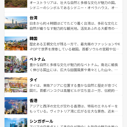
しみながら、その多様性と豊かな歴史を感じることができ
おすすめ。エメラルドグリーンに輝く海をはじめ、豊かな
オーストラリアは、壮大な自然と多様な文化が魅力の国。
るだろう。車でのロードトリップや列車の旅も、アメリカ
文化や歴史が息づいている。「アロハスピリット」と呼ば
シドニーのシンボルであるシドニー・オペラハウス、オー
ならではの贅沢な旅のスタイルだ。 なお、新着のアメリカ
れるおもてなしの心で訪れる人々を迎えてくれるハワイの
ストラリア東海岸北部に広がる大サンゴ礁地帯グレートバ
情報は
コンテンツ一覧
を参照してほしい。
人々、おいしいローカルフードやハワイアンミュージッ
台湾
リアリーフや大陸中央部にそびえるウルル（エアーズロッ
ク、伝統的なフラダンスなど、すべてがハワイの魅力を彩
ク）、タスマニアの美しい原生林やケアンズの熱帯雨林な
日本から約４時間ほどでたどり着く台湾は、多彩な文化と
っている。訪れるたびに新しい発見と感動が待っているハ
ど、見どころがたくさん。また、カフェやワイン、オージ
自然が織りなす魅力的な観光地。活気あふれる大都市の台
ワイを、存分に味わってほしい。 なお、新着のハワイ情報
ービーフなどの食文化も豊かで、美味しいものであふれて
北やノスタルジックな町並みが人気な九份（ジォウフェ
は
コンテンツ一覧
を参照してほしい。
韓国
いる。アクティビティも充実しており、サーフィンやダイ
ン）、静ひつな山岳地帯である台湾東部など、都市の喧騒
ビング、ハイキングなど、アウトドア好きにはたまらな
と山間の静けさが共存しており、訪れる人に新しい発見と
歴史ある王朝文化が残る一方で、最先端のファッションやK
い。オーストラリアの多彩な魅力を存分に味わいつくそ
驚きをもたらしてくれる。また、奥深い台湾の食文化も魅
-POPで世界を席巻している韓国。首都ソウルの宮殿や伝統
う。 なお、新着のオーストラリア情報は
コンテンツ一覧
を
力で、夜市などの屋台グルメから高級料理、ヘルシーで美
家屋が並ぶエリアでは韓国の歴史と文化に浸ることがで
参照してほしい。
ベトナム
容にもいいと評判のスイーツなど、バラエティ豊かな料理
き、地方に足を延ばせば四季折々の自然美を楽しむことが
が味わえる。 なお、新着の台湾情報は
コンテンツ一覧
を参
できる。そして、キムチや焼肉、絶品のストリートフード
豊かな自然と多様な文化が魅力的なベトナム。南北に細長
照してほしい。
まで、さまざまな韓国料理が待っている。夜には、韓国な
く伸びる国土には、広大な田園風景や青々とした山々、世
らではのナイトライフも堪能できる。あたたかいホスピタ
界遺産に登録された壮大な自然景観が点在し、都市部では
タイ
リティに包まれながら、韓国の多彩な魅力を心ゆくまで味
急速な発展と共に伝統が息づく。ハノイの古い町並みやホ
わってみてほしい。 なお、新着の韓国情報は
コンテンツ一
ーチミン市のフランス統治時代の建物も、独特の雰囲気を
タイは、東南アジアに位置する豊かな自然と歴史が息づく
覧
を参照してほしい。
醸し出している。また、バラエティの豊かさとおいしさで
国だ。首都バンコクは高層ビルが立ち並ぶ一方、伝統的な
世界中の食通を魅了してやまないベトナム料理も魅力のひ
寺院や市場がいたるところに点在し、古きよき文化と現代
香港
とつ。フォーやバインミー、ベトナムコーヒーなどは、ぜ
の活気が交差している。北部ではチェンマイなどの山岳地
ひ現地で味わいたい。どの地域を訪れてもあたたかい人々
帯で自然と触れ合い、南部ではプーケットやクラビの美し
アジアと西洋の文化が交わる香港は、特有のエネルギーを
が旅行者を迎えてくれるので、きっと忘れられない旅にな
いビーチでリゾート気分を楽しむことができる。タイ料理
もっている。ヴィクトリア湾に広がる壮大な景色、近未来
るはずだ。 なお、新着のベトナム情報は
コンテンツ一覧
を
は世界的に有名で、屋台から高級レストランまで味覚を刺
的なアートスポット、そして歴史と現代が融合した町並
参照してほしい。
シンガポール
激する。気候は一年中温暖で、どの季節にも異なる楽しみ
み、どこを訪れても感動するはず。観光スポットが密集し
が待っている。親しみやすいタイの人々、仏教を中心とし
ており、効率よく見どころを回れるのも魅力。息をのむよ
アジアの交差点として多文化が融合した独自の魅力を放つ