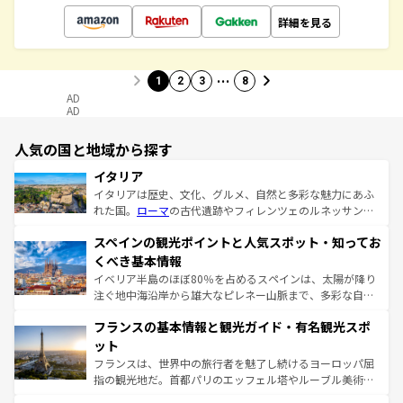
詳細を見る
…
1
2
3
8
AD
AD
人気の国と地域から探す
イタリア
イタリアは歴史、文化、グルメ、自然と多彩な魅力にあふ
れた国。
ローマ
の古代遺跡やフィレンツェのルネッサンス
美術、ヴェネツィアの運河など、歴史あるスポットはもち
スペインの観光ポイントと人気スポット・知ってお
ろん、トスカーナの美しい田園風景やアマルフィ海岸の絶
景など、自然景観も見逃せない。観光の合間には、本場の
くべき基本情報
ピザやパスタなど、絶品のイタリア料理を堪能することも
イベリア半島のほぼ80％を占めるスペインは、太陽が降り
できる。朝目覚めてから夜眠るまで、すべての瞬間を楽し
注ぐ地中海沿岸から雄大なピレネー山脈まで、多彩な自然
ませてくれるイタリアで、忘れられない旅をしてみよう！
と文化が詰まったヨーロッパ屈指の旅行先だ。多様な地域
なお、新着のイタリア情報は
コンテンツ一覧
を参照してほ
フランスの基本情報と観光ガイド・有名観光スポ
文化が根付くこの国では、情熱的なフラメンコ、熱気あふ
しい。
れる闘牛、そして美味しいタパスが生活の一部となってい
ット
る。首都マドリードの洗練された雰囲気や、バルセロナの
フランスは、世界中の旅行者を魅了し続けるヨーロッパ屈
アートに溢れた街角から、地方では古代ローマ遺跡や中世
指の観光地だ。首都パリのエッフェル塔やルーブル美術館
の城塞都市、穏やかなビーチリゾートまで多彩な表情を見
といった象徴的なスポットから、田舎町の古風な美しさま