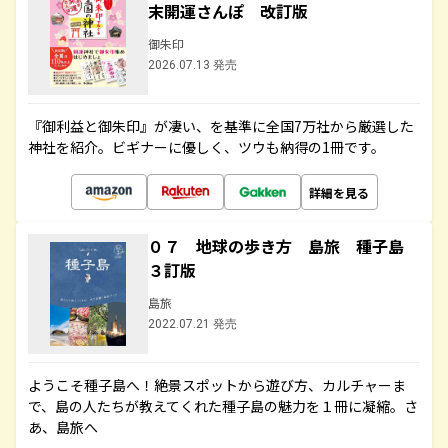
末開運さんぽ 改訂版
御朱印
2026.07.13 発売
『御利益と御朱印』が凄い、を基準に全国7万社から厳選した
神社を紹介。ビギナーに優しく、ツウも納得の1冊です。
詳細を見る
０７ 地球の歩き方 島旅 種子島
３訂版
島旅
2022.07.21 発売
ようこそ種子島へ！絶景スポットから遊び方、カルチャーま
で、島の人たちが教えてくれた種子島の魅力を１冊に凝縮。さ
あ、島旅へ