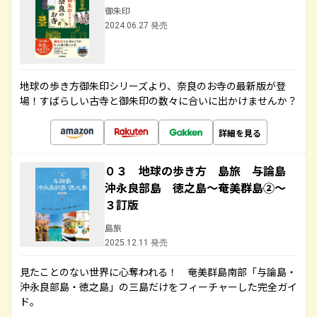
御朱印
2024.06.27 発売
地球の歩き方御朱印シリーズより、奈良のお寺の最新版が登
場！すばらしい古寺と御朱印の数々に合いに出かけませんか？
詳細を見る
０３ 地球の歩き方 島旅 与論島
沖永良部島 徳之島～奄美群島②～
３訂版
島旅
2025.12.11 発売
見たことのない世界に心奪われる！ 奄美群島南部「与論島・
沖永良部島・徳之島」の三島だけをフィーチャーした完全ガイ
ド。