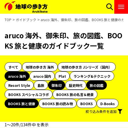
TOP
ガイドブック
aruco 海外、御朱印、旅の図鑑、BOOKS 旅と健康の
aruco 海外、御朱印、旅の図鑑、BOO
KS 旅と健康のガイドブック一覧
すべて
地球の歩き方 海外
地球の歩き方 Jシリーズ（国内）
aruco 海外
aruco 国内
Plat
ランキング&テクニック
Resort Style
島旅
御朱印
歴史時代
旅の図鑑
BOOKS スペシャルコラボ
BOOKS 旅の名言＆絶景
BOOKS 旅と健康
BOOKS 旅の読み物
BOOKS
D-Books
絞り込み条件を追加
1〜20件/134件中 を表示