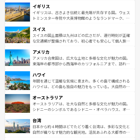
れ、フランス料理はユネスコ無形文化遺産にも登録されて
道から、未来を先取りするようなモダンな都市まで多様な
イギリス
いる。シャンパンの発祥地であるランス、プロヴァンスの
顔を持つこの国は、どこを歩いても飽きることがない。ベ
香り高いラベンダー畑など、多彩な楽しみ方が可能だ。さ
ルリンの文化的活気、バイエルン州のアルプスの絶景、そ
イギリスは、古きよき伝統と最先端が共存する国。ウェス
らに、パリ以外の地域にも魅力が溢れており、どの街角に
してライン川沿いのワイン畑といった風景は必見。ビール
トミンスター寺院や大英博物館のようなランドマーク、歴
も豊かな歴史と文化が息づいている。パリ以外の個性あふ
とソーセージを味わいながら地元の人と過ごす楽しい時間
史ある大学都市、美しい丘陵地帯や牧歌的な風景など、エ
れる地方に足を運ぶとそれぞれで全く異なる文化を体験で
スイス
は、お酒好きな人にはぜひ体験してほしい。 なお、新着の
リアごとに異なる魅力がある。また、優雅なアフタヌーン
きるだろう。 なお、新着のフランス情報は
コンテンツ一覧
ドイツ情報は
コンテンツ一覧
を参照してほしい。
ティー、ビール好きにはたまらない英国パブ、サッカー観
スイスの国土面積は九州ほどの広さだが、運行時刻が正確
を参照してほしい。
戦など、本場だからこそできる体験も豊富。イギリスを旅
な交通網が整備されており、初心者でも安心して個人旅行
して楽しみつくそう。 なお、新着のイギリス情報は
コンテ
を楽しめる。日本同様に時刻表どおりの旅が可能だ。中世
アメリカ
ンツ一覧
を参照してほしい。
の建物がそのまま残る町や、スイスならではのユニークな
博物館もあり、アルプス観光だけでなく町歩きも満喫する
アメリカ合衆国は、広大な土地と多様な文化が魅力の国。
ことができる。国民の所得が高いため物価も高いが、旅行
東海岸の都市部から西海岸のカリフォルニアまで、訪れる
者向けの交通パス提供のサービスもあり、うまく活用すれ
場所ごとに異なる風景と体験が待っている。ニューヨーク
ハワイ
ば市内交通費無料で観光を楽しむこともできる。 なお、新
のような巨大都市は、観光、ショッピング、エンターテイ
着のスイス情報は
コンテンツ一覧
を参照してほしい。
ンメントが詰まった刺激的なスポットだ。一方、アメリカ
年間を通じて温暖な気候に恵まれ、多くの島で構成される
西部には大自然が広がり、グランドキャニオンやイエロー
ハワイは、どの島も独自の魅力をもっている。大自然の神
ストーン国立公園といった絶景が堪能できる。さらに、南
秘を感じたいなら、火山が生み出した壮大な景観を誇るハ
オーストラリア
部のニューオーリンズでは、音楽と美食が融合した独特の
ワイ島は見逃せない。また、定番の観光地といえばオアフ
文化が魅力。旅行者はアメリカの各地域で異なる魅力を楽
島だが、静かな自然を求めるならマウイ島やカウアイ島が
オーストラリアは、壮大な自然と多様な文化が魅力の国。
しみながら、その多様性と豊かな歴史を感じることができ
おすすめ。エメラルドグリーンに輝く海をはじめ、豊かな
シドニーのシンボルであるシドニー・オペラハウス、オー
るだろう。車でのロードトリップや列車の旅も、アメリカ
文化や歴史が息づいている。「アロハスピリット」と呼ば
ストラリア東海岸北部に広がる大サンゴ礁地帯グレートバ
ならではの贅沢な旅のスタイルだ。 なお、新着のアメリカ
台湾
れるおもてなしの心で訪れる人々を迎えてくれるハワイの
リアリーフや大陸中央部にそびえるウルル（エアーズロッ
情報は
コンテンツ一覧
を参照してほしい。
人々、おいしいローカルフードやハワイアンミュージッ
ク）、タスマニアの美しい原生林やケアンズの熱帯雨林な
日本から約４時間ほどでたどり着く台湾は、多彩な文化と
ク、伝統的なフラダンスなど、すべてがハワイの魅力を彩
ど、見どころがたくさん。また、カフェやワイン、オージ
自然が織りなす魅力的な観光地。活気あふれる大都市の台
っている。訪れるたびに新しい発見と感動が待っているハ
ービーフなどの食文化も豊かで、美味しいものであふれて
北やノスタルジックな町並みが人気な九份（ジォウフェ