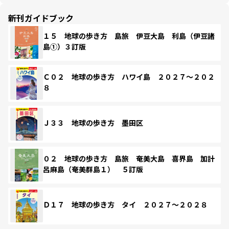
新刊ガイドブック
１５ 地球の歩き方 島旅 伊豆大島 利島（伊豆諸
島①）３訂版
Ｃ０２ 地球の歩き方 ハワイ島 ２０２７～２０２
８
Ｊ３３ 地球の歩き方 墨田区
０２ 地球の歩き方 島旅 奄美大島 喜界島 加計
呂麻島（奄美群島１） ５訂版
Ｄ１７ 地球の歩き方 タイ ２０２７～２０２８