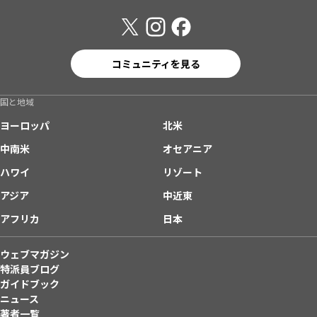
コミュニティを見る
国と地域
ヨーロッパ
北米
中南米
オセアニア
ハワイ
リゾート
アジア
中近東
アフリカ
日本
ウェブマガジン
特派員ブログ
ガイドブック
ニュース
著者一覧