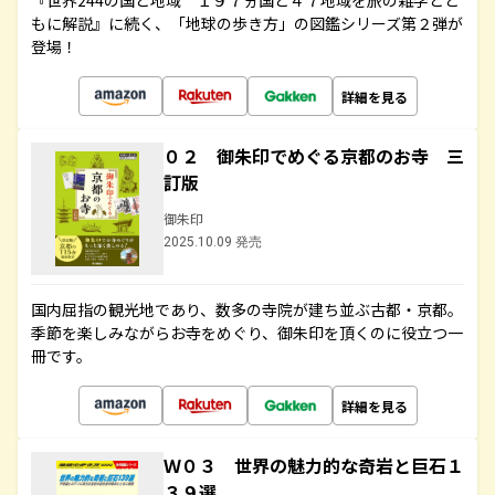
『世界244の国と地域 １９７ヵ国と４７地域を旅の雑学とと
もに解説』に続く、「地球の歩き方」の図鑑シリーズ第２弾が
登場！
詳細を見る
０２ 御朱印でめぐる京都のお寺 三
訂版
御朱印
2025.10.09 発売
国内屈指の観光地であり、数多の寺院が建ち並ぶ古都・京都。
季節を楽しみながらお寺をめぐり、御朱印を頂くのに役立つ一
冊です。
詳細を見る
Ｗ０３ 世界の魅力的な奇岩と巨石１
３９選