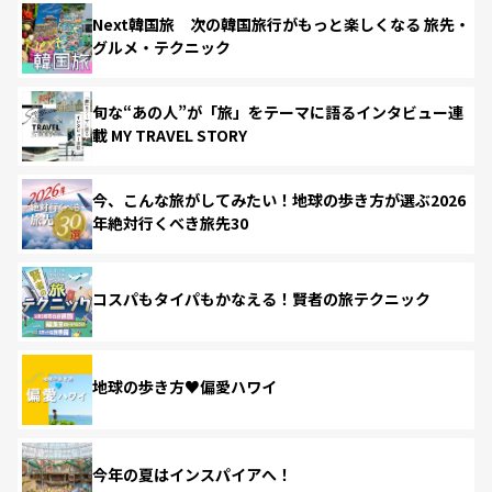
Next韓国旅 次の韓国旅行がもっと楽しくなる 旅先・
グルメ・テクニック
旬な“あの人”が「旅」をテーマに語るインタビュー連
載 MY TRAVEL STORY
今、こんな旅がしてみたい！地球の歩き方が選ぶ2026
年絶対行くべき旅先30
コスパもタイパもかなえる！賢者の旅テクニック
地球の歩き方♥偏愛ハワイ
今年の夏はインスパイアへ！