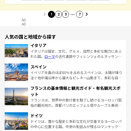
…
1
2
3
7
AD
AD
人気の国と地域から探す
イタリア
イタリアは歴史、文化、グルメ、自然と多彩な魅力にあふ
れた国。
ローマ
の古代遺跡やフィレンツェのルネッサンス
美術、ヴェネツィアの運河など、歴史あるスポットはもち
スペイン
ろん、トスカーナの美しい田園風景やアマルフィ海岸の絶
景など、自然景観も見逃せない。観光の合間には、本場の
イベリア半島のほぼ80％を占めるスペインは、太陽が降り
ピザやパスタなど、絶品のイタリア料理を堪能することも
注ぐ地中海沿岸から雄大なピレネー山脈まで、多彩な自然
できる。朝目覚めてから夜眠るまで、すべての瞬間を楽し
と文化が詰まったヨーロッパ屈指の旅行先だ。多様な地域
フランスの基本情報と観光ガイド・有名観光スポ
ませてくれるイタリアで、忘れられない旅をしてみよう！
文化が根付くこの国では、情熱的なフラメンコ、熱気あふ
なお、新着のイタリア情報は
コンテンツ一覧
を参照してほ
れる闘牛、そして美味しいタパスが生活の一部となってい
ット
しい。
る。首都マドリードの洗練された雰囲気や、バルセロナの
フランスは、世界中の旅行者を魅了し続けるヨーロッパ屈
アートに溢れた街角から、地方では古代ローマ遺跡や中世
指の観光地だ。首都パリのエッフェル塔やルーブル美術館
の城塞都市、穏やかなビーチリゾートまで多彩な表情を見
といった象徴的なスポットから、田舎町の古風な美しさま
せる。地方によって風土や気候が異なるスペインはその個
ドイツ
で、幅広い魅力が詰まっている。華麗な宮殿、歴史的な大
性で訪れる人を魅了する。 なお、新着のスペイン情報は
コ
聖堂、美しいビーチ、そして豊かな自然が、訪れる者を心
ドイツは、豊かな歴史と多彩な文化が交差するヨーロッパ
ンテンツ一覧
を参照してほしい。
から魅了する。また、フランスは美食の国としても知ら
の中心に位置する国。中世の街並みが残るロマンチック街