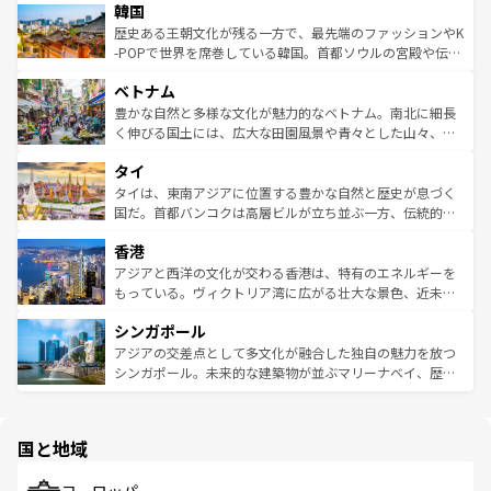
ワイを、存分に味わってほしい。 なお、新着のハワイ情報
韓国
いる。アクティビティも充実しており、サーフィンやダイ
ン）、静ひつな山岳地帯である台湾東部など、都市の喧騒
は
コンテンツ一覧
を参照してほしい。
ビング、ハイキングなど、アウトドア好きにはたまらな
と山間の静けさが共存しており、訪れる人に新しい発見と
歴史ある王朝文化が残る一方で、最先端のファッションやK
い。オーストラリアの多彩な魅力を存分に味わいつくそ
驚きをもたらしてくれる。また、奥深い台湾の食文化も魅
-POPで世界を席巻している韓国。首都ソウルの宮殿や伝統
う。 なお、新着のオーストラリア情報は
コンテンツ一覧
を
力で、夜市などの屋台グルメから高級料理、ヘルシーで美
家屋が並ぶエリアでは韓国の歴史と文化に浸ることがで
参照してほしい。
ベトナム
容にもいいと評判のスイーツなど、バラエティ豊かな料理
き、地方に足を延ばせば四季折々の自然美を楽しむことが
が味わえる。 なお、新着の台湾情報は
コンテンツ一覧
を参
できる。そして、キムチや焼肉、絶品のストリートフード
豊かな自然と多様な文化が魅力的なベトナム。南北に細長
照してほしい。
まで、さまざまな韓国料理が待っている。夜には、韓国な
く伸びる国土には、広大な田園風景や青々とした山々、世
らではのナイトライフも堪能できる。あたたかいホスピタ
界遺産に登録された壮大な自然景観が点在し、都市部では
タイ
リティに包まれながら、韓国の多彩な魅力を心ゆくまで味
急速な発展と共に伝統が息づく。ハノイの古い町並みやホ
わってみてほしい。 なお、新着の韓国情報は
コンテンツ一
ーチミン市のフランス統治時代の建物も、独特の雰囲気を
タイは、東南アジアに位置する豊かな自然と歴史が息づく
覧
を参照してほしい。
醸し出している。また、バラエティの豊かさとおいしさで
国だ。首都バンコクは高層ビルが立ち並ぶ一方、伝統的な
世界中の食通を魅了してやまないベトナム料理も魅力のひ
寺院や市場がいたるところに点在し、古きよき文化と現代
香港
とつ。フォーやバインミー、ベトナムコーヒーなどは、ぜ
の活気が交差している。北部ではチェンマイなどの山岳地
ひ現地で味わいたい。どの地域を訪れてもあたたかい人々
帯で自然と触れ合い、南部ではプーケットやクラビの美し
アジアと西洋の文化が交わる香港は、特有のエネルギーを
が旅行者を迎えてくれるので、きっと忘れられない旅にな
いビーチでリゾート気分を楽しむことができる。タイ料理
もっている。ヴィクトリア湾に広がる壮大な景色、近未来
るはずだ。 なお、新着のベトナム情報は
コンテンツ一覧
を
は世界的に有名で、屋台から高級レストランまで味覚を刺
的なアートスポット、そして歴史と現代が融合した町並
参照してほしい。
シンガポール
激する。気候は一年中温暖で、どの季節にも異なる楽しみ
み、どこを訪れても感動するはず。観光スポットが密集し
が待っている。親しみやすいタイの人々、仏教を中心とし
ており、効率よく見どころを回れるのも魅力。息をのむよ
アジアの交差点として多文化が融合した独自の魅力を放つ
た文化、そして多様な観光資源が、訪れる旅人を魅了し続
うな絶景から文化的な体験まで、香港を存分に楽しみ尽く
シンガポール。未来的な建築物が並ぶマリーナベイ、歴史
ける。 なお、新着のタイ情報は
コンテンツ一覧
を参照して
そう。 なお、新着の香港情報は
コンテンツ一覧
を参照して
と伝統を感じられるエスニックタウン、多数の緑豊かな公
ほしい。
ほしい。
園や自然保護区など、自然が調和した近代的な景観と文化
の多様性あふれるカラフルな町は、どこを歩いても新しい
国と地域
発見がある。さらに、治安のよさや充実した公共交通機関
も、旅行者にとっては魅力的なポイント。グルメも豊富
で、ホーカーズは地元の風情を楽しめる外せないスポット