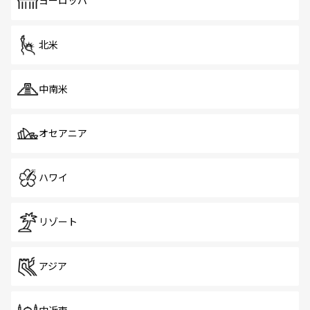
ヨーロッパ
だ。訪れる人を飽きさせないシンガポールで、多様な魅力
を体感しよう。 なお、新着のシンガポール情報は
コンテン
ツ一覧
を参照してほしい。
北米
中南米
オセアニア
ハワイ
リゾート
アジア