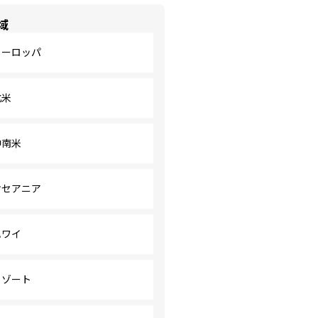
域
ヨーロッパ
北米
中南米
オセアニア
ハワイ
リゾート