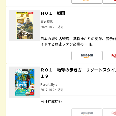
Ｈ０１ 戦国
歴史時代
2025.10.23 発売
日本の城や古戦場、武将ゆかりの史跡、展示
イドする歴史ファン必携の一冊。
Ｒ０１ 地球の歩き方 リゾートスタイ
１９
Resort Style
2017.10.04 発売
当社在庫切れ