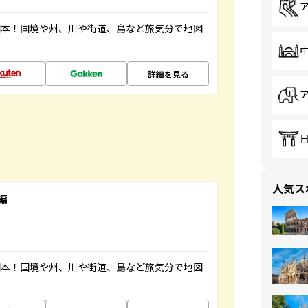
図本！国境や州、川や街道、島など旅気分で地図
詳細を見る
人気ス
編
図本！国境や州、川や街道、島など旅気分で地図