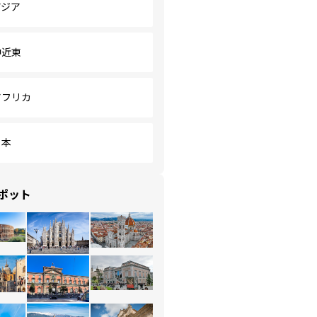
アジア
中近東
アフリカ
日本
ポット