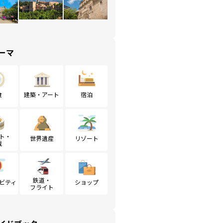
ーマ
食
建築・アート
宿泊
ト・
世界遺産
リゾート
戦
鉄道・
ビティ
ショップ
フライト