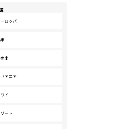
域
ヨーロッパ
北米
中南米
オセアニア
ハワイ
リゾート