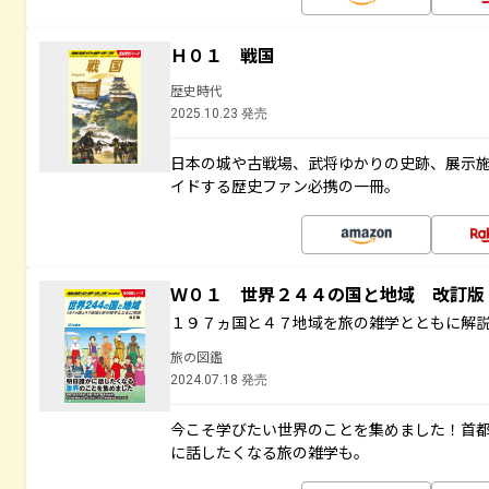
Ｈ０１ 戦国
歴史時代
2025.10.23 発売
日本の城や古戦場、武将ゆかりの史跡、展示
イドする歴史ファン必携の一冊。
Ｗ０１ 世界２４４の国と地域 改訂版
１９７ヵ国と４７地域を旅の雑学とともに解
旅の図鑑
2024.07.18 発売
今こそ学びたい世界のことを集めました！首
に話したくなる旅の雑学も。