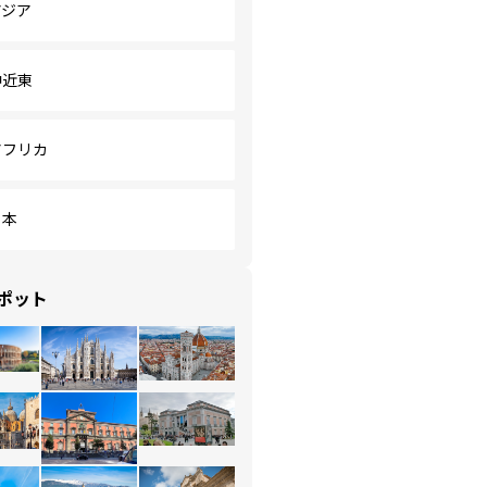
アジア
中近東
アフリカ
日本
ポット