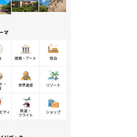
ーマ
食
建築・アート
宿泊
ト・
世界遺産
リゾート
戦
鉄道・
ビティ
ショップ
フライト