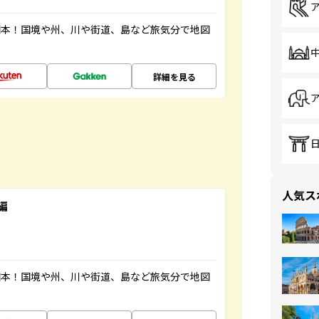
図本！国境や州、川や街道、島など旅気分で地図
詳細を見る
人気ス
編
図本！国境や州、川や街道、島など旅気分で地図