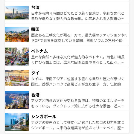
るだろう。車でのロードトリップや列車の旅も、アメリカ
文化や歴史が息づいている。「アロハスピリット」と呼ば
ストラリア東海岸北部に広がる大サンゴ礁地帯グレートバ
ならではの贅沢な旅のスタイルだ。 なお、新着のアメリカ
台湾
れるおもてなしの心で訪れる人々を迎えてくれるハワイの
リアリーフや大陸中央部にそびえるウルル（エアーズロッ
情報は
コンテンツ一覧
を参照してほしい。
人々、おいしいローカルフードやハワイアンミュージッ
ク）、タスマニアの美しい原生林やケアンズの熱帯雨林な
日本から約４時間ほどでたどり着く台湾は、多彩な文化と
ク、伝統的なフラダンスなど、すべてがハワイの魅力を彩
ど、見どころがたくさん。また、カフェやワイン、オージ
自然が織りなす魅力的な観光地。活気あふれる大都市の台
っている。訪れるたびに新しい発見と感動が待っているハ
ービーフなどの食文化も豊かで、美味しいものであふれて
北やノスタルジックな町並みが人気な九份（ジォウフェ
ワイを、存分に味わってほしい。 なお、新着のハワイ情報
韓国
いる。アクティビティも充実しており、サーフィンやダイ
ン）、静ひつな山岳地帯である台湾東部など、都市の喧騒
は
コンテンツ一覧
を参照してほしい。
ビング、ハイキングなど、アウトドア好きにはたまらな
と山間の静けさが共存しており、訪れる人に新しい発見と
歴史ある王朝文化が残る一方で、最先端のファッションやK
い。オーストラリアの多彩な魅力を存分に味わいつくそ
驚きをもたらしてくれる。また、奥深い台湾の食文化も魅
-POPで世界を席巻している韓国。首都ソウルの宮殿や伝統
う。 なお、新着のオーストラリア情報は
コンテンツ一覧
を
力で、夜市などの屋台グルメから高級料理、ヘルシーで美
家屋が並ぶエリアでは韓国の歴史と文化に浸ることがで
参照してほしい。
ベトナム
容にもいいと評判のスイーツなど、バラエティ豊かな料理
き、地方に足を延ばせば四季折々の自然美を楽しむことが
が味わえる。 なお、新着の台湾情報は
コンテンツ一覧
を参
できる。そして、キムチや焼肉、絶品のストリートフード
豊かな自然と多様な文化が魅力的なベトナム。南北に細長
照してほしい。
まで、さまざまな韓国料理が待っている。夜には、韓国な
く伸びる国土には、広大な田園風景や青々とした山々、世
らではのナイトライフも堪能できる。あたたかいホスピタ
界遺産に登録された壮大な自然景観が点在し、都市部では
タイ
リティに包まれながら、韓国の多彩な魅力を心ゆくまで味
急速な発展と共に伝統が息づく。ハノイの古い町並みやホ
わってみてほしい。 なお、新着の韓国情報は
コンテンツ一
ーチミン市のフランス統治時代の建物も、独特の雰囲気を
タイは、東南アジアに位置する豊かな自然と歴史が息づく
覧
を参照してほしい。
醸し出している。また、バラエティの豊かさとおいしさで
国だ。首都バンコクは高層ビルが立ち並ぶ一方、伝統的な
世界中の食通を魅了してやまないベトナム料理も魅力のひ
寺院や市場がいたるところに点在し、古きよき文化と現代
香港
とつ。フォーやバインミー、ベトナムコーヒーなどは、ぜ
の活気が交差している。北部ではチェンマイなどの山岳地
ひ現地で味わいたい。どの地域を訪れてもあたたかい人々
帯で自然と触れ合い、南部ではプーケットやクラビの美し
アジアと西洋の文化が交わる香港は、特有のエネルギーを
が旅行者を迎えてくれるので、きっと忘れられない旅にな
いビーチでリゾート気分を楽しむことができる。タイ料理
もっている。ヴィクトリア湾に広がる壮大な景色、近未来
るはずだ。 なお、新着のベトナム情報は
コンテンツ一覧
を
は世界的に有名で、屋台から高級レストランまで味覚を刺
的なアートスポット、そして歴史と現代が融合した町並
参照してほしい。
シンガポール
激する。気候は一年中温暖で、どの季節にも異なる楽しみ
み、どこを訪れても感動するはず。観光スポットが密集し
が待っている。親しみやすいタイの人々、仏教を中心とし
ており、効率よく見どころを回れるのも魅力。息をのむよ
アジアの交差点として多文化が融合した独自の魅力を放つ
た文化、そして多様な観光資源が、訪れる旅人を魅了し続
うな絶景から文化的な体験まで、香港を存分に楽しみ尽く
シンガポール。未来的な建築物が並ぶマリーナベイ、歴史
ける。 なお、新着のタイ情報は
コンテンツ一覧
を参照して
そう。 なお、新着の香港情報は
コンテンツ一覧
を参照して
と伝統を感じられるエスニックタウン、多数の緑豊かな公