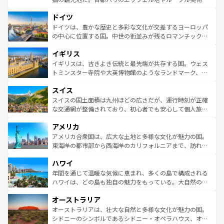
の城塞都市、穏やかなビーチリゾートまで多彩な表情を見
といった象徴的なスポットから、田舎町の古風な美しさま
せる。地方によって風土や気候が異なるスペインはその個
ドイツ
で、幅広い魅力が詰まっている。華麗な宮殿、歴史的な大
性で訪れる人を魅了する。 なお、新着のスペイン情報は
コ
聖堂、美しいビーチ、そして豊かな自然が、訪れる者を心
ドイツは、豊かな歴史と多彩な文化が交差するヨーロッパ
ンテンツ一覧
を参照してほしい。
から魅了する。また、フランスは美食の国としても知ら
の中心に位置する国。中世の街並みが残るロマンチック街
れ、フランス料理はユネスコ無形文化遺産にも登録されて
道から、未来を先取りするようなモダンな都市まで多様な
イギリス
いる。シャンパンの発祥地であるランス、プロヴァンスの
顔を持つこの国は、どこを歩いても飽きることがない。ベ
香り高いラベンダー畑など、多彩な楽しみ方が可能だ。さ
ルリンの文化的活気、バイエルン州のアルプスの絶景、そ
イギリスは、古きよき伝統と最先端が共存する国。ウェス
らに、パリ以外の地域にも魅力が溢れており、どの街角に
してライン川沿いのワイン畑といった風景は必見。ビール
トミンスター寺院や大英博物館のようなランドマーク、歴
も豊かな歴史と文化が息づいている。パリ以外の個性あふ
とソーセージを味わいながら地元の人と過ごす楽しい時間
史ある大学都市、美しい丘陵地帯や牧歌的な風景など、エ
れる地方に足を運ぶとそれぞれで全く異なる文化を体験で
スイス
は、お酒好きな人にはぜひ体験してほしい。 なお、新着の
リアごとに異なる魅力がある。また、優雅なアフタヌーン
きるだろう。 なお、新着のフランス情報は
コンテンツ一覧
ドイツ情報は
コンテンツ一覧
を参照してほしい。
ティー、ビール好きにはたまらない英国パブ、サッカー観
スイスの国土面積は九州ほどの広さだが、運行時刻が正確
を参照してほしい。
戦など、本場だからこそできる体験も豊富。イギリスを旅
な交通網が整備されており、初心者でも安心して個人旅行
して楽しみつくそう。 なお、新着のイギリス情報は
コンテ
を楽しめる。日本同様に時刻表どおりの旅が可能だ。中世
アメリカ
ンツ一覧
を参照してほしい。
の建物がそのまま残る町や、スイスならではのユニークな
博物館もあり、アルプス観光だけでなく町歩きも満喫する
アメリカ合衆国は、広大な土地と多様な文化が魅力の国。
ことができる。国民の所得が高いため物価も高いが、旅行
東海岸の都市部から西海岸のカリフォルニアまで、訪れる
者向けの交通パス提供のサービスもあり、うまく活用すれ
場所ごとに異なる風景と体験が待っている。ニューヨーク
ハワイ
ば市内交通費無料で観光を楽しむこともできる。 なお、新
のような巨大都市は、観光、ショッピング、エンターテイ
着のスイス情報は
コンテンツ一覧
を参照してほしい。
ンメントが詰まった刺激的なスポットだ。一方、アメリカ
年間を通じて温暖な気候に恵まれ、多くの島で構成される
西部には大自然が広がり、グランドキャニオンやイエロー
ハワイは、どの島も独自の魅力をもっている。大自然の神
ストーン国立公園といった絶景が堪能できる。さらに、南
秘を感じたいなら、火山が生み出した壮大な景観を誇るハ
オーストラリア
部のニューオーリンズでは、音楽と美食が融合した独特の
ワイ島は見逃せない。また、定番の観光地といえばオアフ
文化が魅力。旅行者はアメリカの各地域で異なる魅力を楽
島だが、静かな自然を求めるならマウイ島やカウアイ島が
オーストラリアは、壮大な自然と多様な文化が魅力の国。
しみながら、その多様性と豊かな歴史を感じることができ
おすすめ。エメラルドグリーンに輝く海をはじめ、豊かな
シドニーのシンボルであるシドニー・オペラハウス、オー