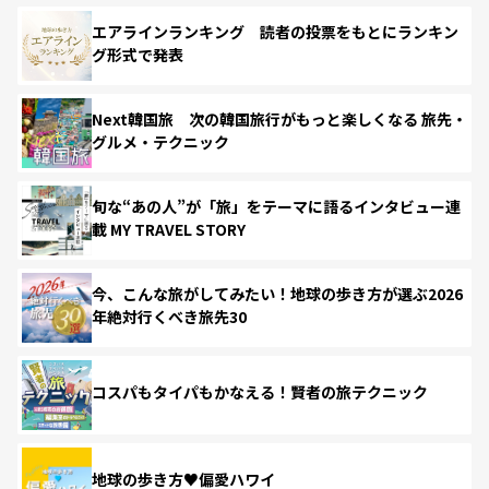
エアラインランキング 読者の投票をもとにランキン
グ形式で発表
Next韓国旅 次の韓国旅行がもっと楽しくなる 旅先・
グルメ・テクニック
旬な“あの人”が「旅」をテーマに語るインタビュー連
載 MY TRAVEL STORY
今、こんな旅がしてみたい！地球の歩き方が選ぶ2026
年絶対行くべき旅先30
コスパもタイパもかなえる！賢者の旅テクニック
地球の歩き方♥偏愛ハワイ