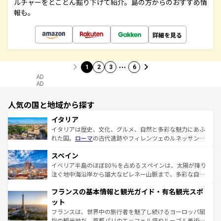
ルチャーをとことん掘り下げて紹介。島の方からのおすすめ情
報も。
詳細を見る
…
1
2
3
6
AD
AD
人気の国と地域から探す
イタリア
イタリアは歴史、文化、グルメ、自然と多彩な魅力にあふ
れた国。
ローマ
の古代遺跡やフィレンツェのルネッサンス
美術、ヴェネツィアの運河など、歴史あるスポットはもち
スペイン
ろん、トスカーナの美しい田園風景やアマルフィ海岸の絶
景など、自然景観も見逃せない。観光の合間には、本場の
イベリア半島のほぼ80％を占めるスペインは、太陽が降り
ピザやパスタなど、絶品のイタリア料理を堪能することも
注ぐ地中海沿岸から雄大なピレネー山脈まで、多彩な自然
できる。朝目覚めてから夜眠るまで、すべての瞬間を楽し
と文化が詰まったヨーロッパ屈指の旅行先だ。多様な地域
フランスの基本情報と観光ガイド・有名観光スポ
ませてくれるイタリアで、忘れられない旅をしてみよう！
文化が根付くこの国では、情熱的なフラメンコ、熱気あふ
なお、新着のイタリア情報は
コンテンツ一覧
を参照してほ
れる闘牛、そして美味しいタパスが生活の一部となってい
ット
しい。
る。首都マドリードの洗練された雰囲気や、バルセロナの
フランスは、世界中の旅行者を魅了し続けるヨーロッパ屈
アートに溢れた街角から、地方では古代ローマ遺跡や中世
指の観光地だ。首都パリのエッフェル塔やルーブル美術館