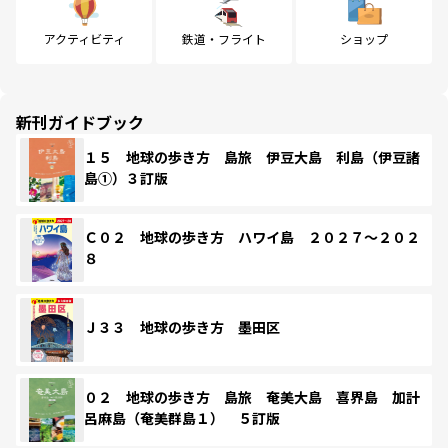
アクティビティ
鉄道・フライト
ショップ
新刊ガイドブック
１５ 地球の歩き方 島旅 伊豆大島 利島（伊豆諸
島①）３訂版
Ｃ０２ 地球の歩き方 ハワイ島 ２０２７～２０２
８
Ｊ３３ 地球の歩き方 墨田区
０２ 地球の歩き方 島旅 奄美大島 喜界島 加計
呂麻島（奄美群島１） ５訂版