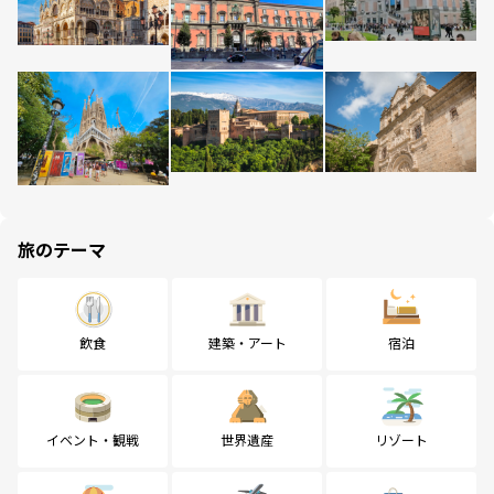
旅のテーマ
飲食
建築・アート
宿泊
イベント・観戦
世界遺産
リゾート