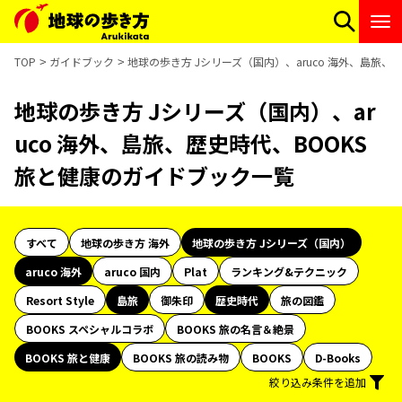
TOP
ガイドブック
地球の歩き方 Jシリーズ（国内）、aruco 海外、島旅、
地球の歩き方 Jシリーズ（国内）、ar
uco 海外、島旅、歴史時代、BOOKS
旅と健康のガイドブック一覧
すべて
地球の歩き方 海外
地球の歩き方 Jシリーズ（国内）
aruco 海外
aruco 国内
Plat
ランキング&テクニック
Resort Style
島旅
御朱印
歴史時代
旅の図鑑
BOOKS スペシャルコラボ
BOOKS 旅の名言＆絶景
BOOKS 旅と健康
BOOKS 旅の読み物
BOOKS
D-Books
絞り込み条件を追加