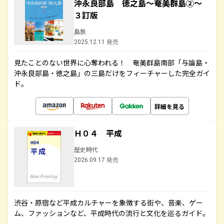
沖永良部島 徳之島～奄美群島②～
３訂版
島旅
2025.12.11 発売
見たことのない世界に心奪われる！ 奄美群島南部「与論島・
沖永良部島・徳之島」の三島だけをフィーチャーした完全ガイ
ド。
詳細を見る
Ｈ０４ 平成
歴史時代
2026.09.17 発売
渋谷・原宿など平成カルチャーを象徴する街や、音楽、ゲー
ム、ファッションなど、平成時代の流行と文化を巡るガイド。