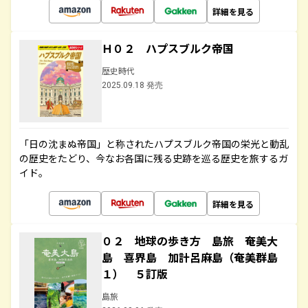
詳細を見る
Ｈ０２ ハプスブルク帝国
歴史時代
2025.09.18 発売
「日の沈まぬ帝国」と称されたハプスブルク帝国の栄光と動乱
の歴史をたどり、今なお各国に残る史跡を巡る歴史を旅するガ
イド。
詳細を見る
０２ 地球の歩き方 島旅 奄美大
島 喜界島 加計呂麻島（奄美群島
１） ５訂版
島旅