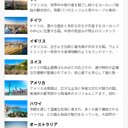
しい。
る。首都マドリードの洗練された雰囲気や、バルセロナの
フランスは、世界中の旅行者を魅了し続けるヨーロッパ屈
アートに溢れた街角から、地方では古代ローマ遺跡や中世
指の観光地だ。首都パリのエッフェル塔やルーブル美術館
の城塞都市、穏やかなビーチリゾートまで多彩な表情を見
といった象徴的なスポットから、田舎町の古風な美しさま
せる。地方によって風土や気候が異なるスペインはその個
ドイツ
で、幅広い魅力が詰まっている。華麗な宮殿、歴史的な大
性で訪れる人を魅了する。 なお、新着のスペイン情報は
コ
聖堂、美しいビーチ、そして豊かな自然が、訪れる者を心
ドイツは、豊かな歴史と多彩な文化が交差するヨーロッパ
ンテンツ一覧
を参照してほしい。
から魅了する。また、フランスは美食の国としても知ら
の中心に位置する国。中世の街並みが残るロマンチック街
れ、フランス料理はユネスコ無形文化遺産にも登録されて
道から、未来を先取りするようなモダンな都市まで多様な
イギリス
いる。シャンパンの発祥地であるランス、プロヴァンスの
顔を持つこの国は、どこを歩いても飽きることがない。ベ
香り高いラベンダー畑など、多彩な楽しみ方が可能だ。さ
ルリンの文化的活気、バイエルン州のアルプスの絶景、そ
イギリスは、古きよき伝統と最先端が共存する国。ウェス
らに、パリ以外の地域にも魅力が溢れており、どの街角に
してライン川沿いのワイン畑といった風景は必見。ビール
トミンスター寺院や大英博物館のようなランドマーク、歴
も豊かな歴史と文化が息づいている。パリ以外の個性あふ
とソーセージを味わいながら地元の人と過ごす楽しい時間
史ある大学都市、美しい丘陵地帯や牧歌的な風景など、エ
れる地方に足を運ぶとそれぞれで全く異なる文化を体験で
スイス
は、お酒好きな人にはぜひ体験してほしい。 なお、新着の
リアごとに異なる魅力がある。また、優雅なアフタヌーン
きるだろう。 なお、新着のフランス情報は
コンテンツ一覧
ドイツ情報は
コンテンツ一覧
を参照してほしい。
ティー、ビール好きにはたまらない英国パブ、サッカー観
スイスの国土面積は九州ほどの広さだが、運行時刻が正確
を参照してほしい。
戦など、本場だからこそできる体験も豊富。イギリスを旅
な交通網が整備されており、初心者でも安心して個人旅行
して楽しみつくそう。 なお、新着のイギリス情報は
コンテ
を楽しめる。日本同様に時刻表どおりの旅が可能だ。中世
アメリカ
ンツ一覧
を参照してほしい。
の建物がそのまま残る町や、スイスならではのユニークな
博物館もあり、アルプス観光だけでなく町歩きも満喫する
アメリカ合衆国は、広大な土地と多様な文化が魅力の国。
ことができる。国民の所得が高いため物価も高いが、旅行
東海岸の都市部から西海岸のカリフォルニアまで、訪れる
者向けの交通パス提供のサービスもあり、うまく活用すれ
場所ごとに異なる風景と体験が待っている。ニューヨーク
ハワイ
ば市内交通費無料で観光を楽しむこともできる。 なお、新
のような巨大都市は、観光、ショッピング、エンターテイ
着のスイス情報は
コンテンツ一覧
を参照してほしい。
ンメントが詰まった刺激的なスポットだ。一方、アメリカ
年間を通じて温暖な気候に恵まれ、多くの島で構成される
西部には大自然が広がり、グランドキャニオンやイエロー
ハワイは、どの島も独自の魅力をもっている。大自然の神
ストーン国立公園といった絶景が堪能できる。さらに、南
秘を感じたいなら、火山が生み出した壮大な景観を誇るハ
オーストラリア
部のニューオーリンズでは、音楽と美食が融合した独特の
ワイ島は見逃せない。また、定番の観光地といえばオアフ