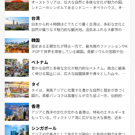
文化が魅力。旅行者はアメリカの各地域で異なる魅力を楽
島だが、静かな自然を求めるならマウイ島やカウアイ島が
オーストラリアは、壮大な自然と多様な文化が魅力の国。
しみながら、その多様性と豊かな歴史を感じることができ
おすすめ。エメラルドグリーンに輝く海をはじめ、豊かな
シドニーのシンボルであるシドニー・オペラハウス、オー
るだろう。車でのロードトリップや列車の旅も、アメリカ
文化や歴史が息づいている。「アロハスピリット」と呼ば
ストラリア東海岸北部に広がる大サンゴ礁地帯グレートバ
ならではの贅沢な旅のスタイルだ。 なお、新着のアメリカ
台湾
れるおもてなしの心で訪れる人々を迎えてくれるハワイの
リアリーフや大陸中央部にそびえるウルル（エアーズロッ
情報は
コンテンツ一覧
を参照してほしい。
人々、おいしいローカルフードやハワイアンミュージッ
ク）、タスマニアの美しい原生林やケアンズの熱帯雨林な
日本から約４時間ほどでたどり着く台湾は、多彩な文化と
ク、伝統的なフラダンスなど、すべてがハワイの魅力を彩
ど、見どころがたくさん。また、カフェやワイン、オージ
自然が織りなす魅力的な観光地。活気あふれる大都市の台
っている。訪れるたびに新しい発見と感動が待っているハ
ービーフなどの食文化も豊かで、美味しいものであふれて
北やノスタルジックな町並みが人気な九份（ジォウフェ
ワイを、存分に味わってほしい。 なお、新着のハワイ情報
韓国
いる。アクティビティも充実しており、サーフィンやダイ
ン）、静ひつな山岳地帯である台湾東部など、都市の喧騒
は
コンテンツ一覧
を参照してほしい。
ビング、ハイキングなど、アウトドア好きにはたまらな
と山間の静けさが共存しており、訪れる人に新しい発見と
歴史ある王朝文化が残る一方で、最先端のファッションやK
い。オーストラリアの多彩な魅力を存分に味わいつくそ
驚きをもたらしてくれる。また、奥深い台湾の食文化も魅
-POPで世界を席巻している韓国。首都ソウルの宮殿や伝統
う。 なお、新着のオーストラリア情報は
コンテンツ一覧
を
力で、夜市などの屋台グルメから高級料理、ヘルシーで美
家屋が並ぶエリアでは韓国の歴史と文化に浸ることがで
参照してほしい。
ベトナム
容にもいいと評判のスイーツなど、バラエティ豊かな料理
き、地方に足を延ばせば四季折々の自然美を楽しむことが
が味わえる。 なお、新着の台湾情報は
コンテンツ一覧
を参
できる。そして、キムチや焼肉、絶品のストリートフード
豊かな自然と多様な文化が魅力的なベトナム。南北に細長
照してほしい。
まで、さまざまな韓国料理が待っている。夜には、韓国な
く伸びる国土には、広大な田園風景や青々とした山々、世
らではのナイトライフも堪能できる。あたたかいホスピタ
界遺産に登録された壮大な自然景観が点在し、都市部では
タイ
リティに包まれながら、韓国の多彩な魅力を心ゆくまで味
急速な発展と共に伝統が息づく。ハノイの古い町並みやホ
わってみてほしい。 なお、新着の韓国情報は
コンテンツ一
ーチミン市のフランス統治時代の建物も、独特の雰囲気を
タイは、東南アジアに位置する豊かな自然と歴史が息づく
覧
を参照してほしい。
醸し出している。また、バラエティの豊かさとおいしさで
国だ。首都バンコクは高層ビルが立ち並ぶ一方、伝統的な
世界中の食通を魅了してやまないベトナム料理も魅力のひ
寺院や市場がいたるところに点在し、古きよき文化と現代
香港
とつ。フォーやバインミー、ベトナムコーヒーなどは、ぜ
の活気が交差している。北部ではチェンマイなどの山岳地
ひ現地で味わいたい。どの地域を訪れてもあたたかい人々
帯で自然と触れ合い、南部ではプーケットやクラビの美し
アジアと西洋の文化が交わる香港は、特有のエネルギーを
が旅行者を迎えてくれるので、きっと忘れられない旅にな
いビーチでリゾート気分を楽しむことができる。タイ料理
もっている。ヴィクトリア湾に広がる壮大な景色、近未来
るはずだ。 なお、新着のベトナム情報は
コンテンツ一覧
を
は世界的に有名で、屋台から高級レストランまで味覚を刺
的なアートスポット、そして歴史と現代が融合した町並
参照してほしい。
シンガポール
激する。気候は一年中温暖で、どの季節にも異なる楽しみ
み、どこを訪れても感動するはず。観光スポットが密集し
が待っている。親しみやすいタイの人々、仏教を中心とし
ており、効率よく見どころを回れるのも魅力。息をのむよ
アジアの交差点として多文化が融合した独自の魅力を放つ