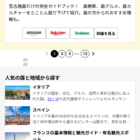
宮古諸島だけの完全ガイドブック！ 島絶景、島グルメ、島カ
ルチャーをとことん掘り下げて紹介。島の方からのおすすめ情
報も。
詳細を見る
…
1
2
3
12
AD
AD
人気の国と地域から探す
イタリア
イタリアは歴史、文化、グルメ、自然と多彩な魅力にあふ
れた国。
ローマ
の古代遺跡やフィレンツェのルネッサンス
美術、ヴェネツィアの運河など、歴史あるスポットはもち
スペイン
ろん、トスカーナの美しい田園風景やアマルフィ海岸の絶
景など、自然景観も見逃せない。観光の合間には、本場の
イベリア半島のほぼ80％を占めるスペインは、太陽が降り
ピザやパスタなど、絶品のイタリア料理を堪能することも
注ぐ地中海沿岸から雄大なピレネー山脈まで、多彩な自然
できる。朝目覚めてから夜眠るまで、すべての瞬間を楽し
と文化が詰まったヨーロッパ屈指の旅行先だ。多様な地域
フランスの基本情報と観光ガイド・有名観光スポ
ませてくれるイタリアで、忘れられない旅をしてみよう！
文化が根付くこの国では、情熱的なフラメンコ、熱気あふ
なお、新着のイタリア情報は
コンテンツ一覧
を参照してほ
れる闘牛、そして美味しいタパスが生活の一部となってい
ット