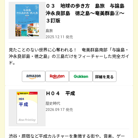
０３ 地球の歩き方 島旅 与論島
沖永良部島 徳之島～奄美群島②～
３訂版
島旅
2025.12.11 発売
見たことのない世界に心奪われる！ 奄美群島南部「与論島・
沖永良部島・徳之島」の三島だけをフィーチャーした完全ガイ
ド。
詳細を見る
Ｈ０４ 平成
歴史時代
2026.09.17 発売
渋谷・原宿など平成カルチャーを象徴する街や、音楽、ゲー