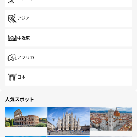
アジア
中近東
アフリカ
日本
人気スポット