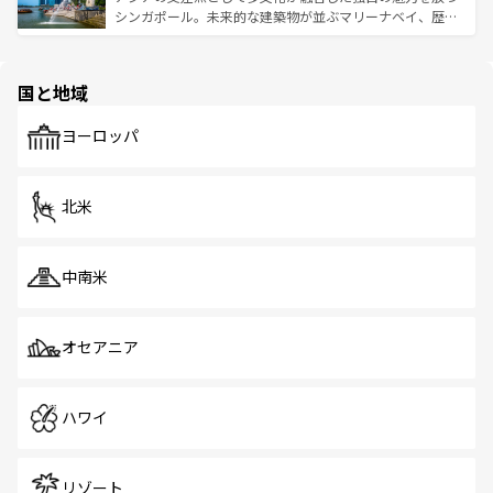
た文化、そして多様な観光資源が、訪れる旅人を魅了し続
うな絶景から文化的な体験まで、香港を存分に楽しみ尽く
シンガポール。未来的な建築物が並ぶマリーナベイ、歴史
ける。 なお、新着のタイ情報は
コンテンツ一覧
を参照して
そう。 なお、新着の香港情報は
コンテンツ一覧
を参照して
と伝統を感じられるエスニックタウン、多数の緑豊かな公
ほしい。
ほしい。
園や自然保護区など、自然が調和した近代的な景観と文化
の多様性あふれるカラフルな町は、どこを歩いても新しい
国と地域
発見がある。さらに、治安のよさや充実した公共交通機関
も、旅行者にとっては魅力的なポイント。グルメも豊富
で、ホーカーズは地元の風情を楽しめる外せないスポット
ヨーロッパ
だ。訪れる人を飽きさせないシンガポールで、多様な魅力
を体感しよう。 なお、新着のシンガポール情報は
コンテン
ツ一覧
を参照してほしい。
北米
中南米
オセアニア
ハワイ
リゾート