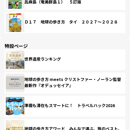
呂麻島（奄美群島１） ５訂版
Ｄ１７ 地球の歩き方 タイ ２０２７～２０２８
特設ページ
世界遺産ランキング
地球の歩き方 meets クリストファー・ノーラン監督
最新作『オデュッセイア』
準備も滞在もスマートに！ トラベルハック2026
地球の歩き方アワード みんなで選ぶ、旅のベスト。