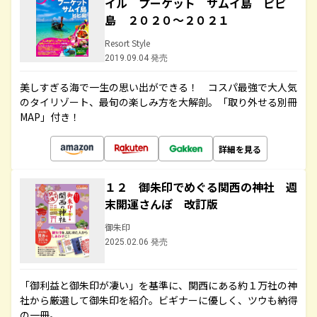
イル プーケット サムイ島 ピピ
島 ２０２０～２０２１
Resort Style
2019.09.04 発売
美しすぎる海で一生の思い出ができる！ コスパ最強で大人気
のタイリゾート、最旬の楽しみ方を大解剖。「取り外せる別冊
MAP」付き！
詳細を見る
１２ 御朱印でめぐる関西の神社 週
末開運さんぽ 改訂版
御朱印
2025.02.06 発売
「御利益と御朱印が凄い」を基準に、関西にある約１万社の神
社から厳選して御朱印を紹介。ビギナーに優しく、ツウも納得
の一冊。