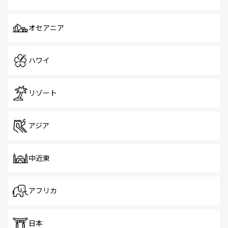
オセアニア
ハワイ
リゾート
アジア
中近東
アフリカ
日本