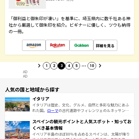
「御利益と御朱印が凄い」を基準に、埼玉県内に数千社ある神
社から厳選して御朱印を紹介。ビギナーに優しく、ツウも納得
の一冊。
詳細を見る
…
1
2
3
4
5
10
AD
AD
人気の国と地域から探す
イタリア
イタリアは歴史、文化、グルメ、自然と多彩な魅力にあふ
れた国。
ローマ
の古代遺跡やフィレンツェのルネッサンス
美術、ヴェネツィアの運河など、歴史あるスポットはもち
スペインの観光ポイントと人気スポット・知ってお
ろん、トスカーナの美しい田園風景やアマルフィ海岸の絶
景など、自然景観も見逃せない。観光の合間には、本場の
くべき基本情報
ピザやパスタなど、絶品のイタリア料理を堪能することも
イベリア半島のほぼ80％を占めるスペインは、太陽が降り
できる。朝目覚めてから夜眠るまで、すべての瞬間を楽し