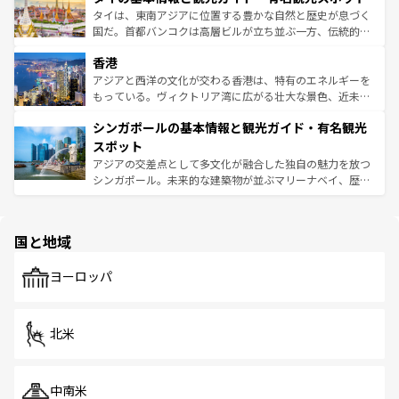
覧
を参照してほしい。
ーチミン市のフランス統治時代の建物も、独特の雰囲気を
タイは、東南アジアに位置する豊かな自然と歴史が息づく
醸し出している。また、バラエティの豊かさとおいしさで
国だ。首都バンコクは高層ビルが立ち並ぶ一方、伝統的な
世界中の食通を魅了してやまないベトナム料理も魅力のひ
寺院や市場がいたるところに点在し、古きよき文化と現代
香港
とつ。フォーやバインミー、ベトナムコーヒーなどは、ぜ
の活気が交差している。北部ではチェンマイなどの山岳地
ひ現地で味わいたい。どの地域を訪れてもあたたかい人々
帯で自然と触れ合い、南部ではプーケットやクラビの美し
アジアと西洋の文化が交わる香港は、特有のエネルギーを
が旅行者を迎えてくれるので、きっと忘れられない旅にな
いビーチでリゾート気分を楽しむことができる。タイ料理
もっている。ヴィクトリア湾に広がる壮大な景色、近未来
るはずだ。 なお、新着のベトナム情報は
コンテンツ一覧
を
は世界的に有名で、屋台から高級レストランまで味覚を刺
的なアートスポット、そして歴史と現代が融合した町並
参照してほしい。
シンガポールの基本情報と観光ガイド・有名観光
激する。気候は一年中温暖で、どの季節にも異なる楽しみ
み、どこを訪れても感動するはず。観光スポットが密集し
が待っている。親しみやすいタイの人々、仏教を中心とし
ており、効率よく見どころを回れるのも魅力。息をのむよ
スポット
た文化、そして多様な観光資源が、訪れる旅人を魅了し続
うな絶景から文化的な体験まで、香港を存分に楽しみ尽く
アジアの交差点として多文化が融合した独自の魅力を放つ
ける。 なお、新着のタイ情報は
コンテンツ一覧
を参照して
そう。 なお、新着の香港情報は
コンテンツ一覧
を参照して
シンガポール。未来的な建築物が並ぶマリーナベイ、歴史
ほしい。
ほしい。
と伝統を感じられるエスニックタウン、多数の緑豊かな公
園や自然保護区など、自然が調和した近代的な景観と文化
の多様性あふれるカラフルな町は、どこを歩いても新しい
国と地域
発見がある。さらに、治安のよさや充実した公共交通機関
も、旅行者にとっては魅力的なポイント。グルメも豊富
で、ホーカーズは地元の風情を楽しめる外せないスポット
ヨーロッパ
だ。訪れる人を飽きさせないシンガポールで、多様な魅力
を体感しよう。 なお、新着のシンガポール情報は
コンテン
ツ一覧
を参照してほしい。
北米
中南米