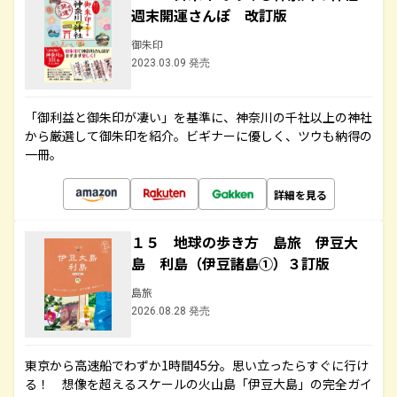
週末開運さんぽ 改訂版
御朱印
2023.03.09 発売
「御利益と御朱印が凄い」を基準に、神奈川の千社以上の神社
から厳選して御朱印を紹介。ビギナーに優しく、ツウも納得の
一冊。
詳細を見る
１５ 地球の歩き方 島旅 伊豆大
島 利島（伊豆諸島①）３訂版
島旅
2026.08.28 発売
東京から高速船でわずか1時間45分。思い立ったらすぐに行け
る！ 想像を超えるスケールの火山島「伊豆大島」の完全ガイ