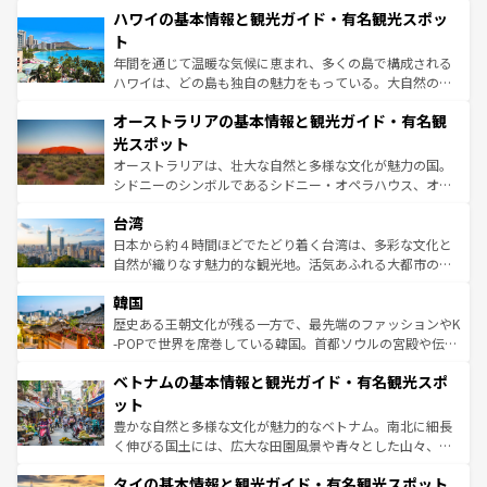
着のスイス情報は
コンテンツ一覧
を参照してほしい。
ハワイの基本情報と観光ガイド・有名観光スポッ
のような巨大都市は、観光、ショッピング、エンターテイ
ンメントが詰まった刺激的なスポットだ。一方、アメリカ
ト
西部には大自然が広がり、グランドキャニオンやイエロー
年間を通じて温暖な気候に恵まれ、多くの島で構成される
ストーン国立公園といった絶景が堪能できる。さらに、南
ハワイは、どの島も独自の魅力をもっている。大自然の神
部のニューオーリンズでは、音楽と美食が融合した独特の
秘を感じたいなら、火山が生み出した壮大な景観を誇るハ
文化が魅力。旅行者はアメリカの各地域で異なる魅力を楽
オーストラリアの基本情報と観光ガイド・有名観
ワイ島は見逃せない。また、定番の観光地といえばオアフ
しみながら、その多様性と豊かな歴史を感じることができ
島だが、静かな自然を求めるならマウイ島やカウアイ島が
光スポット
るだろう。車でのロードトリップや列車の旅も、アメリカ
おすすめ。エメラルドグリーンに輝く海をはじめ、豊かな
オーストラリアは、壮大な自然と多様な文化が魅力の国。
ならではの贅沢な旅のスタイルだ。 なお、新着のアメリカ
文化や歴史が息づいている。「アロハスピリット」と呼ば
シドニーのシンボルであるシドニー・オペラハウス、オー
情報は
コンテンツ一覧
を参照してほしい。
れるおもてなしの心で訪れる人々を迎えてくれるハワイの
ストラリア東海岸北部に広がる大サンゴ礁地帯グレートバ
人々、おいしいローカルフードやハワイアンミュージッ
台湾
リアリーフや大陸中央部にそびえるウルル（エアーズロッ
ク、伝統的なフラダンスなど、すべてがハワイの魅力を彩
ク）、タスマニアの美しい原生林やケアンズの熱帯雨林な
日本から約４時間ほどでたどり着く台湾は、多彩な文化と
っている。訪れるたびに新しい発見と感動が待っているハ
ど、見どころがたくさん。また、カフェやワイン、オージ
自然が織りなす魅力的な観光地。活気あふれる大都市の台
ワイを、存分に味わってほしい。 なお、新着のハワイ情報
ービーフなどの食文化も豊かで、美味しいものであふれて
北やノスタルジックな町並みが人気な九份（ジォウフェ
は
コンテンツ一覧
を参照してほしい。
韓国
いる。アクティビティも充実しており、サーフィンやダイ
ン）、静ひつな山岳地帯である台湾東部など、都市の喧騒
ビング、ハイキングなど、アウトドア好きにはたまらな
と山間の静けさが共存しており、訪れる人に新しい発見と
歴史ある王朝文化が残る一方で、最先端のファッションやK
い。オーストラリアの多彩な魅力を存分に味わいつくそ
驚きをもたらしてくれる。また、奥深い台湾の食文化も魅
-POPで世界を席巻している韓国。首都ソウルの宮殿や伝統
う。 なお、新着のオーストラリア情報は
コンテンツ一覧
を
力で、夜市などの屋台グルメから高級料理、ヘルシーで美
家屋が並ぶエリアでは韓国の歴史と文化に浸ることがで
参照してほしい。
ベトナムの基本情報と観光ガイド・有名観光スポ
容にもいいと評判のスイーツなど、バラエティ豊かな料理
き、地方に足を延ばせば四季折々の自然美を楽しむことが
が味わえる。 なお、新着の台湾情報は
コンテンツ一覧
を参
できる。そして、キムチや焼肉、絶品のストリートフード
ット
照してほしい。
まで、さまざまな韓国料理が待っている。夜には、韓国な
豊かな自然と多様な文化が魅力的なベトナム。南北に細長
らではのナイトライフも堪能できる。あたたかいホスピタ
く伸びる国土には、広大な田園風景や青々とした山々、世
リティに包まれながら、韓国の多彩な魅力を心ゆくまで味
界遺産に登録された壮大な自然景観が点在し、都市部では
わってみてほしい。 なお、新着の韓国情報は
コンテンツ一
タイの基本情報と観光ガイド・有名観光スポット
急速な発展と共に伝統が息づく。ハノイの古い町並みやホ