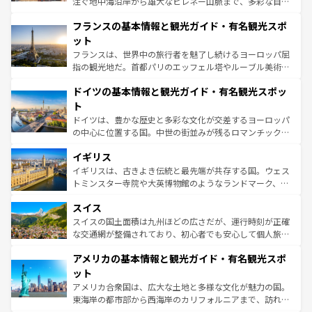
注ぐ地中海沿岸から雄大なピレネー山脈まで、多彩な自然
ませてくれるイタリアで、忘れられない旅をしてみよう！
と文化が詰まったヨーロッパ屈指の旅行先だ。多様な地域
なお、新着のイタリア情報は
コンテンツ一覧
を参照してほ
フランスの基本情報と観光ガイド・有名観光スポ
文化が根付くこの国では、情熱的なフラメンコ、熱気あふ
しい。
れる闘牛、そして美味しいタパスが生活の一部となってい
ット
る。首都マドリードの洗練された雰囲気や、バルセロナの
フランスは、世界中の旅行者を魅了し続けるヨーロッパ屈
アートに溢れた街角から、地方では古代ローマ遺跡や中世
指の観光地だ。首都パリのエッフェル塔やルーブル美術館
の城塞都市、穏やかなビーチリゾートまで多彩な表情を見
といった象徴的なスポットから、田舎町の古風な美しさま
せる。地方によって風土や気候が異なるスペインはその個
ドイツの基本情報と観光ガイド・有名観光スポッ
で、幅広い魅力が詰まっている。華麗な宮殿、歴史的な大
性で訪れる人を魅了する。 なお、新着のスペイン情報は
コ
聖堂、美しいビーチ、そして豊かな自然が、訪れる者を心
ト
ンテンツ一覧
を参照してほしい。
から魅了する。また、フランスは美食の国としても知ら
ドイツは、豊かな歴史と多彩な文化が交差するヨーロッパ
れ、フランス料理はユネスコ無形文化遺産にも登録されて
の中心に位置する国。中世の街並みが残るロマンチック街
いる。シャンパンの発祥地であるランス、プロヴァンスの
道から、未来を先取りするようなモダンな都市まで多様な
香り高いラベンダー畑など、多彩な楽しみ方が可能だ。さ
イギリス
顔を持つこの国は、どこを歩いても飽きることがない。ベ
らに、パリ以外の地域にも魅力が溢れており、どの街角に
ルリンの文化的活気、バイエルン州のアルプスの絶景、そ
イギリスは、古きよき伝統と最先端が共存する国。ウェス
も豊かな歴史と文化が息づいている。パリ以外の個性あふ
してライン川沿いのワイン畑といった風景は必見。ビール
トミンスター寺院や大英博物館のようなランドマーク、歴
れる地方に足を運ぶとそれぞれで全く異なる文化を体験で
とソーセージを味わいながら地元の人と過ごす楽しい時間
史ある大学都市、美しい丘陵地帯や牧歌的な風景など、エ
きるだろう。 なお、新着のフランス情報は
コンテンツ一覧
スイス
は、お酒好きな人にはぜひ体験してほしい。 なお、新着の
リアごとに異なる魅力がある。また、優雅なアフタヌーン
を参照してほしい。
ドイツ情報は
コンテンツ一覧
を参照してほしい。
ティー、ビール好きにはたまらない英国パブ、サッカー観
スイスの国土面積は九州ほどの広さだが、運行時刻が正確
戦など、本場だからこそできる体験も豊富。イギリスを旅
な交通網が整備されており、初心者でも安心して個人旅行
して楽しみつくそう。 なお、新着のイギリス情報は
コンテ
を楽しめる。日本同様に時刻表どおりの旅が可能だ。中世
アメリカの基本情報と観光ガイド・有名観光スポ
ンツ一覧
を参照してほしい。
の建物がそのまま残る町や、スイスならではのユニークな
博物館もあり、アルプス観光だけでなく町歩きも満喫する
ット
ことができる。国民の所得が高いため物価も高いが、旅行
アメリカ合衆国は、広大な土地と多様な文化が魅力の国。
者向けの交通パス提供のサービスもあり、うまく活用すれ
東海岸の都市部から西海岸のカリフォルニアまで、訪れる
ば市内交通費無料で観光を楽しむこともできる。 なお、新
場所ごとに異なる風景と体験が待っている。ニューヨーク