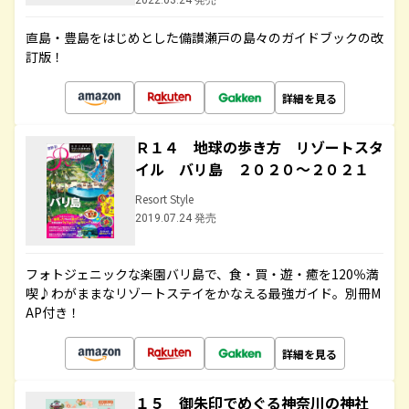
2022.03.24 発売
直島・豊島をはじめとした備讃瀬戸の島々のガイドブックの改
訂版！
詳細を見る
Ｒ１４ 地球の歩き方 リゾートスタ
イル バリ島 ２０２０～２０２１
Resort Style
2019.07.24 発売
フォトジェニックな楽園バリ島で、食・買・遊・癒を120％満
喫♪わがままなリゾートステイをかなえる最強ガイド。別冊M
AP付き！
詳細を見る
１５ 御朱印でめぐる神奈川の神社