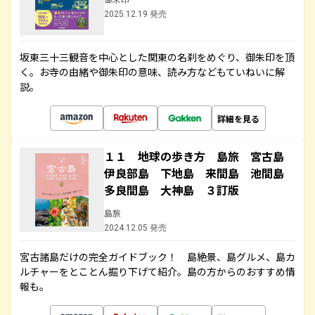
2025.12.19 発売
坂東三十三観音を中心とした関東の名刹をめぐり、御朱印を頂
く。お寺の由緒や御朱印の意味、読み方などもていねいに解
説。
詳細を見る
１１ 地球の歩き方 島旅 宮古島
伊良部島 下地島 来間島 池間島
多良間島 大神島 ３訂版
島旅
2024.12.05 発売
宮古諸島だけの完全ガイドブック！ 島絶景、島グルメ、島カ
ルチャーをとことん掘り下げて紹介。島の方からのおすすめ情
報も。