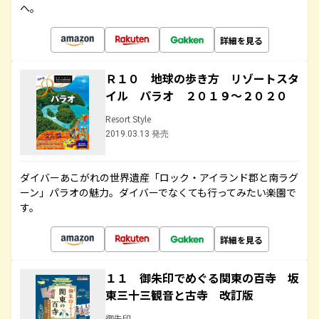
へ。
詳細を見る
Ｒ１０ 地球の歩き方 リゾートスタ
イル パラオ ２０１９～２０２０
Resort Style
2019.03.13 発売
ダイバーあこがれの世界遺産「ロック・アイランド郡と南ラグ
ーン」パラオの魅力。ダイバーでなくても行ってみたい楽園で
す。
詳細を見る
１１ 御朱印でめぐる関東の百寺 坂
東三十三観音と古寺 改訂版
御朱印