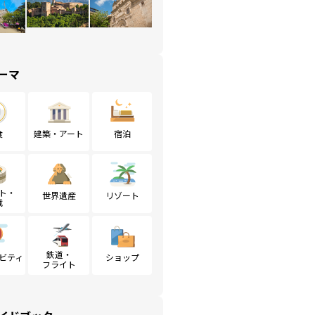
ーマ
食
建築・アート
宿泊
ト・
世界遺産
リゾート
戦
鉄道・
ビティ
ショップ
フライト