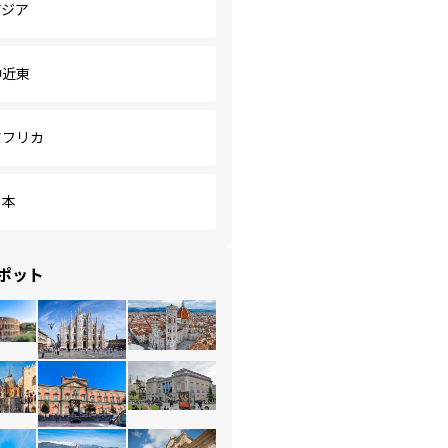
アジア
中近東
アフリカ
日本
ポット