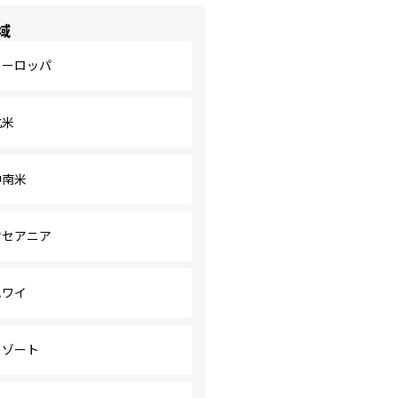
域
ヨーロッパ
北米
中南米
オセアニア
ハワイ
リゾート