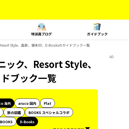
特派員ブログ
ガイドブック
sort Style、島旅、御朱印、D-Booksのガイドブック一覧
AD
ク、Resort Style、
イドブック一覧
co 海外
aruco 国内
Plat
旅の図鑑
BOOKS スペシャルコラボ
BOOKS
D-Books