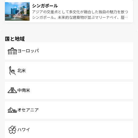
的なアートスポット、そして歴史と現代が融合した町並
参照してほしい。
シンガポール
激する。気候は一年中温暖で、どの季節にも異なる楽しみ
み、どこを訪れても感動するはず。観光スポットが密集し
が待っている。親しみやすいタイの人々、仏教を中心とし
ており、効率よく見どころを回れるのも魅力。息をのむよ
アジアの交差点として多文化が融合した独自の魅力を放つ
た文化、そして多様な観光資源が、訪れる旅人を魅了し続
うな絶景から文化的な体験まで、香港を存分に楽しみ尽く
シンガポール。未来的な建築物が並ぶマリーナベイ、歴史
ける。 なお、新着のタイ情報は
コンテンツ一覧
を参照して
そう。 なお、新着の香港情報は
コンテンツ一覧
を参照して
と伝統を感じられるエスニックタウン、多数の緑豊かな公
ほしい。
ほしい。
園や自然保護区など、自然が調和した近代的な景観と文化
の多様性あふれるカラフルな町は、どこを歩いても新しい
国と地域
発見がある。さらに、治安のよさや充実した公共交通機関
も、旅行者にとっては魅力的なポイント。グルメも豊富
で、ホーカーズは地元の風情を楽しめる外せないスポット
ヨーロッパ
だ。訪れる人を飽きさせないシンガポールで、多様な魅力
を体感しよう。 なお、新着のシンガポール情報は
コンテン
ツ一覧
を参照してほしい。
北米
中南米
オセアニア
ハワイ