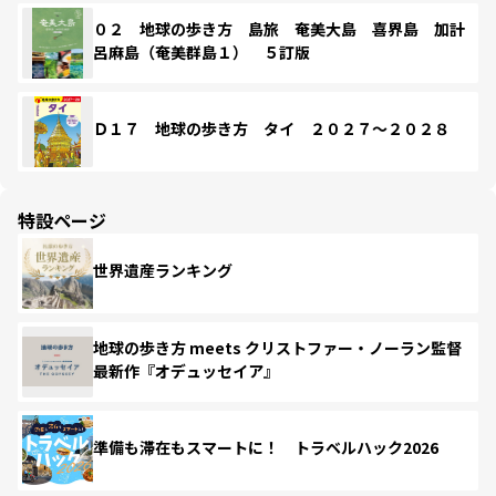
０２ 地球の歩き方 島旅 奄美大島 喜界島 加計
呂麻島（奄美群島１） ５訂版
Ｄ１７ 地球の歩き方 タイ ２０２７～２０２８
特設ページ
世界遺産ランキング
地球の歩き方 meets クリストファー・ノーラン監督
最新作『オデュッセイア』
準備も滞在もスマートに！ トラベルハック2026