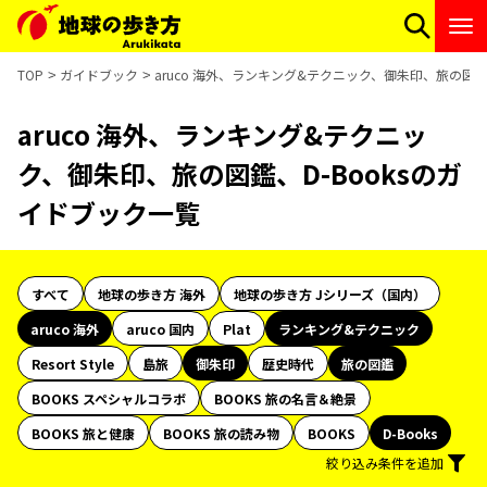
TOP
ガイドブック
aruco 海外、ランキング&テクニック、御朱印、旅の図鑑
aruco 海外、ランキング&テクニッ
ク、御朱印、旅の図鑑、D-Booksのガ
イドブック一覧
すべて
地球の歩き方 海外
地球の歩き方 Jシリーズ（国内）
aruco 海外
aruco 国内
Plat
ランキング&テクニック
Resort Style
島旅
御朱印
歴史時代
旅の図鑑
BOOKS スペシャルコラボ
BOOKS 旅の名言＆絶景
BOOKS 旅と健康
BOOKS 旅の読み物
BOOKS
D-Books
絞り込み条件を追加