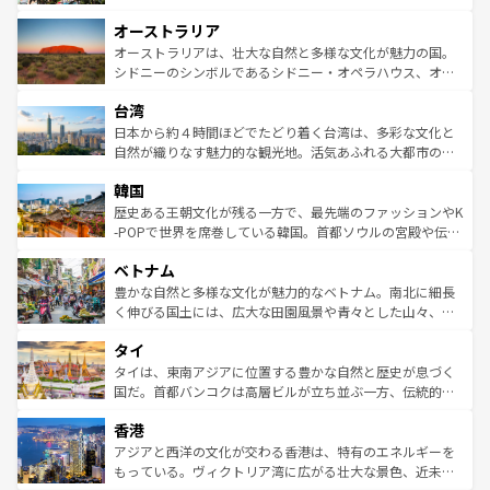
ストーン国立公園といった絶景が堪能できる。さらに、南
秘を感じたいなら、火山が生み出した壮大な景観を誇るハ
オーストラリア
部のニューオーリンズでは、音楽と美食が融合した独特の
ワイ島は見逃せない。また、定番の観光地といえばオアフ
文化が魅力。旅行者はアメリカの各地域で異なる魅力を楽
島だが、静かな自然を求めるならマウイ島やカウアイ島が
オーストラリアは、壮大な自然と多様な文化が魅力の国。
しみながら、その多様性と豊かな歴史を感じることができ
おすすめ。エメラルドグリーンに輝く海をはじめ、豊かな
シドニーのシンボルであるシドニー・オペラハウス、オー
るだろう。車でのロードトリップや列車の旅も、アメリカ
文化や歴史が息づいている。「アロハスピリット」と呼ば
ストラリア東海岸北部に広がる大サンゴ礁地帯グレートバ
ならではの贅沢な旅のスタイルだ。 なお、新着のアメリカ
台湾
れるおもてなしの心で訪れる人々を迎えてくれるハワイの
リアリーフや大陸中央部にそびえるウルル（エアーズロッ
情報は
コンテンツ一覧
を参照してほしい。
人々、おいしいローカルフードやハワイアンミュージッ
ク）、タスマニアの美しい原生林やケアンズの熱帯雨林な
日本から約４時間ほどでたどり着く台湾は、多彩な文化と
ク、伝統的なフラダンスなど、すべてがハワイの魅力を彩
ど、見どころがたくさん。また、カフェやワイン、オージ
自然が織りなす魅力的な観光地。活気あふれる大都市の台
っている。訪れるたびに新しい発見と感動が待っているハ
ービーフなどの食文化も豊かで、美味しいものであふれて
北やノスタルジックな町並みが人気な九份（ジォウフェ
ワイを、存分に味わってほしい。 なお、新着のハワイ情報
韓国
いる。アクティビティも充実しており、サーフィンやダイ
ン）、静ひつな山岳地帯である台湾東部など、都市の喧騒
は
コンテンツ一覧
を参照してほしい。
ビング、ハイキングなど、アウトドア好きにはたまらな
と山間の静けさが共存しており、訪れる人に新しい発見と
歴史ある王朝文化が残る一方で、最先端のファッションやK
い。オーストラリアの多彩な魅力を存分に味わいつくそ
驚きをもたらしてくれる。また、奥深い台湾の食文化も魅
-POPで世界を席巻している韓国。首都ソウルの宮殿や伝統
う。 なお、新着のオーストラリア情報は
コンテンツ一覧
を
力で、夜市などの屋台グルメから高級料理、ヘルシーで美
家屋が並ぶエリアでは韓国の歴史と文化に浸ることがで
参照してほしい。
ベトナム
容にもいいと評判のスイーツなど、バラエティ豊かな料理
き、地方に足を延ばせば四季折々の自然美を楽しむことが
が味わえる。 なお、新着の台湾情報は
コンテンツ一覧
を参
できる。そして、キムチや焼肉、絶品のストリートフード
豊かな自然と多様な文化が魅力的なベトナム。南北に細長
照してほしい。
まで、さまざまな韓国料理が待っている。夜には、韓国な
く伸びる国土には、広大な田園風景や青々とした山々、世
らではのナイトライフも堪能できる。あたたかいホスピタ
界遺産に登録された壮大な自然景観が点在し、都市部では
タイ
リティに包まれながら、韓国の多彩な魅力を心ゆくまで味
急速な発展と共に伝統が息づく。ハノイの古い町並みやホ
わってみてほしい。 なお、新着の韓国情報は
コンテンツ一
ーチミン市のフランス統治時代の建物も、独特の雰囲気を
タイは、東南アジアに位置する豊かな自然と歴史が息づく
覧
を参照してほしい。
醸し出している。また、バラエティの豊かさとおいしさで
国だ。首都バンコクは高層ビルが立ち並ぶ一方、伝統的な
世界中の食通を魅了してやまないベトナム料理も魅力のひ
寺院や市場がいたるところに点在し、古きよき文化と現代
香港
とつ。フォーやバインミー、ベトナムコーヒーなどは、ぜ
の活気が交差している。北部ではチェンマイなどの山岳地
ひ現地で味わいたい。どの地域を訪れてもあたたかい人々
帯で自然と触れ合い、南部ではプーケットやクラビの美し
アジアと西洋の文化が交わる香港は、特有のエネルギーを
が旅行者を迎えてくれるので、きっと忘れられない旅にな
いビーチでリゾート気分を楽しむことができる。タイ料理
もっている。ヴィクトリア湾に広がる壮大な景色、近未来
るはずだ。 なお、新着のベトナム情報は
コンテンツ一覧
を
は世界的に有名で、屋台から高級レストランまで味覚を刺