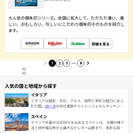
大人気の御朱印シリーズ。全国に拡大して、ただただ凄い、美
しい、おもしろい、珍しいにこだわり御朱印そのものを紹介し
ます。
詳細を見る
…
1
2
3
8
AD
AD
人気の国と地域から探す
イタリア
イタリアは歴史、文化、グルメ、自然と多彩な魅力にあふ
れた国。
ローマ
の古代遺跡やフィレンツェのルネッサンス
美術、ヴェネツィアの運河など、歴史あるスポットはもち
スペイン
ろん、トスカーナの美しい田園風景やアマルフィ海岸の絶
景など、自然景観も見逃せない。観光の合間には、本場の
イベリア半島のほぼ80％を占めるスペインは、太陽が降り
ピザやパスタなど、絶品のイタリア料理を堪能することも
注ぐ地中海沿岸から雄大なピレネー山脈まで、多彩な自然
できる。朝目覚めてから夜眠るまで、すべての瞬間を楽し
と文化が詰まったヨーロッパ屈指の旅行先だ。多様な地域