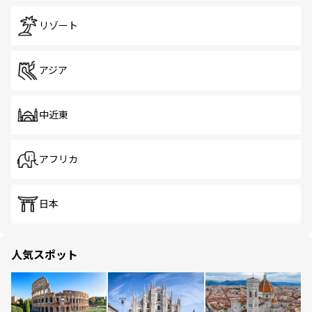
リゾート
アジア
中近東
アフリカ
日本
人気スポット