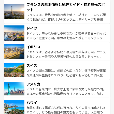
フランスの基本情報と観光ガイド・有名観光スポ
ませてくれるイタリアで、忘れられない旅をしてみよう！
文化が根付くこの国では、情熱的なフラメンコ、熱気あふ
なお、新着のイタリア情報は
コンテンツ一覧
を参照してほ
れる闘牛、そして美味しいタパスが生活の一部となってい
ット
しい。
る。首都マドリードの洗練された雰囲気や、バルセロナの
フランスは、世界中の旅行者を魅了し続けるヨーロッパ屈
アートに溢れた街角から、地方では古代ローマ遺跡や中世
指の観光地だ。首都パリのエッフェル塔やルーブル美術館
の城塞都市、穏やかなビーチリゾートまで多彩な表情を見
といった象徴的なスポットから、田舎町の古風な美しさま
せる。地方によって風土や気候が異なるスペインはその個
ドイツ
で、幅広い魅力が詰まっている。華麗な宮殿、歴史的な大
性で訪れる人を魅了する。 なお、新着のスペイン情報は
コ
聖堂、美しいビーチ、そして豊かな自然が、訪れる者を心
ドイツは、豊かな歴史と多彩な文化が交差するヨーロッパ
ンテンツ一覧
を参照してほしい。
から魅了する。また、フランスは美食の国としても知ら
の中心に位置する国。中世の街並みが残るロマンチック街
れ、フランス料理はユネスコ無形文化遺産にも登録されて
道から、未来を先取りするようなモダンな都市まで多様な
イギリス
いる。シャンパンの発祥地であるランス、プロヴァンスの
顔を持つこの国は、どこを歩いても飽きることがない。ベ
香り高いラベンダー畑など、多彩な楽しみ方が可能だ。さ
ルリンの文化的活気、バイエルン州のアルプスの絶景、そ
イギリスは、古きよき伝統と最先端が共存する国。ウェス
らに、パリ以外の地域にも魅力が溢れており、どの街角に
してライン川沿いのワイン畑といった風景は必見。ビール
トミンスター寺院や大英博物館のようなランドマーク、歴
も豊かな歴史と文化が息づいている。パリ以外の個性あふ
とソーセージを味わいながら地元の人と過ごす楽しい時間
史ある大学都市、美しい丘陵地帯や牧歌的な風景など、エ
れる地方に足を運ぶとそれぞれで全く異なる文化を体験で
スイス
は、お酒好きな人にはぜひ体験してほしい。 なお、新着の
リアごとに異なる魅力がある。また、優雅なアフタヌーン
きるだろう。 なお、新着のフランス情報は
コンテンツ一覧
ドイツ情報は
コンテンツ一覧
を参照してほしい。
ティー、ビール好きにはたまらない英国パブ、サッカー観
スイスの国土面積は九州ほどの広さだが、運行時刻が正確
を参照してほしい。
戦など、本場だからこそできる体験も豊富。イギリスを旅
な交通網が整備されており、初心者でも安心して個人旅行
して楽しみつくそう。 なお、新着のイギリス情報は
コンテ
を楽しめる。日本同様に時刻表どおりの旅が可能だ。中世
アメリカ
ンツ一覧
を参照してほしい。
の建物がそのまま残る町や、スイスならではのユニークな
博物館もあり、アルプス観光だけでなく町歩きも満喫する
アメリカ合衆国は、広大な土地と多様な文化が魅力の国。
ことができる。国民の所得が高いため物価も高いが、旅行
東海岸の都市部から西海岸のカリフォルニアまで、訪れる
者向けの交通パス提供のサービスもあり、うまく活用すれ
場所ごとに異なる風景と体験が待っている。ニューヨーク
ハワイ
ば市内交通費無料で観光を楽しむこともできる。 なお、新
のような巨大都市は、観光、ショッピング、エンターテイ
着のスイス情報は
コンテンツ一覧
を参照してほしい。
ンメントが詰まった刺激的なスポットだ。一方、アメリカ
年間を通じて温暖な気候に恵まれ、多くの島で構成される
西部には大自然が広がり、グランドキャニオンやイエロー
ハワイは、どの島も独自の魅力をもっている。大自然の神