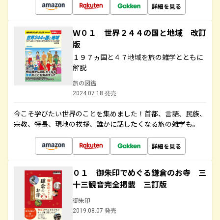
詳細を見る
Ｗ０１ 世界２４４の国と地域 改訂
版
１９７ヵ国と４７地域を旅の雑学とともに
解説
旅の図鑑
2024.07.18 発売
今こそ学びたい世界のことを集めました！首都、言語、民族、
宗教、特長、現地の挨拶、誰かに話したくなる旅の雑学も。
詳細を見る
０１ 御朱印でめぐる鎌倉のお寺 三
十三観音完全掲載 三訂版
御朱印
2019.08.07 発売