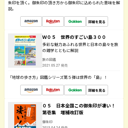
朱印を頂く。御朱印の頂き方から御朱印に込められた意味を解
説。
詳細を見る
Ｗ０５ 世界のすごい島３００
多彩な魅力あふれる世界と日本の島々を旅
の雑学とともに解説
旅の図鑑
2021.05.27 発売
「地球の歩き方」図鑑シリーズ第５弾は世界の「島」！
詳細を見る
０５ 日本全国この御朱印が凄い！
第壱集 増補改訂版
御朱印
2015.04.24 発売