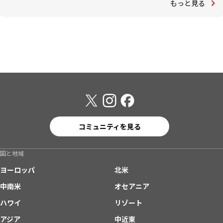
もっと見る
コミュニティを見る
国と地域
ヨーロッパ
北米
中南米
オセアニア
ハワイ
リゾート
アジア
中近東