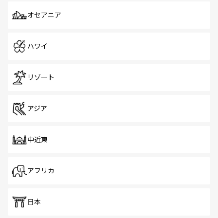
オセアニア
ハワイ
リゾート
アジア
中近東
アフリカ
日本