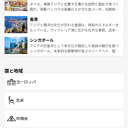
わってみてほしい。 なお、新着の韓国情報は
コンテンツ一
ーチミン市のフランス統治時代の建物も、独特の雰囲気を
タイは、東南アジアに位置する豊かな自然と歴史が息づく
覧
を参照してほしい。
醸し出している。また、バラエティの豊かさとおいしさで
国だ。首都バンコクは高層ビルが立ち並ぶ一方、伝統的な
世界中の食通を魅了してやまないベトナム料理も魅力のひ
寺院や市場がいたるところに点在し、古きよき文化と現代
香港
とつ。フォーやバインミー、ベトナムコーヒーなどは、ぜ
の活気が交差している。北部ではチェンマイなどの山岳地
ひ現地で味わいたい。どの地域を訪れてもあたたかい人々
帯で自然と触れ合い、南部ではプーケットやクラビの美し
アジアと西洋の文化が交わる香港は、特有のエネルギーを
が旅行者を迎えてくれるので、きっと忘れられない旅にな
いビーチでリゾート気分を楽しむことができる。タイ料理
もっている。ヴィクトリア湾に広がる壮大な景色、近未来
るはずだ。 なお、新着のベトナム情報は
コンテンツ一覧
を
は世界的に有名で、屋台から高級レストランまで味覚を刺
的なアートスポット、そして歴史と現代が融合した町並
参照してほしい。
シンガポール
激する。気候は一年中温暖で、どの季節にも異なる楽しみ
み、どこを訪れても感動するはず。観光スポットが密集し
が待っている。親しみやすいタイの人々、仏教を中心とし
ており、効率よく見どころを回れるのも魅力。息をのむよ
アジアの交差点として多文化が融合した独自の魅力を放つ
た文化、そして多様な観光資源が、訪れる旅人を魅了し続
うな絶景から文化的な体験まで、香港を存分に楽しみ尽く
シンガポール。未来的な建築物が並ぶマリーナベイ、歴史
ける。 なお、新着のタイ情報は
コンテンツ一覧
を参照して
そう。 なお、新着の香港情報は
コンテンツ一覧
を参照して
と伝統を感じられるエスニックタウン、多数の緑豊かな公
ほしい。
ほしい。
園や自然保護区など、自然が調和した近代的な景観と文化
の多様性あふれるカラフルな町は、どこを歩いても新しい
国と地域
発見がある。さらに、治安のよさや充実した公共交通機関
も、旅行者にとっては魅力的なポイント。グルメも豊富
で、ホーカーズは地元の風情を楽しめる外せないスポット
ヨーロッパ
だ。訪れる人を飽きさせないシンガポールで、多様な魅力
を体感しよう。 なお、新着のシンガポール情報は
コンテン
ツ一覧
を参照してほしい。
北米
中南米