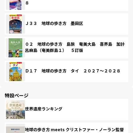
８
Ｊ３３ 地球の歩き方 墨田区
０２ 地球の歩き方 島旅 奄美大島 喜界島 加計
呂麻島（奄美群島１） ５訂版
Ｄ１７ 地球の歩き方 タイ ２０２７～２０２８
特設ページ
世界遺産ランキング
地球の歩き方 meets クリストファー・ノーラン監督