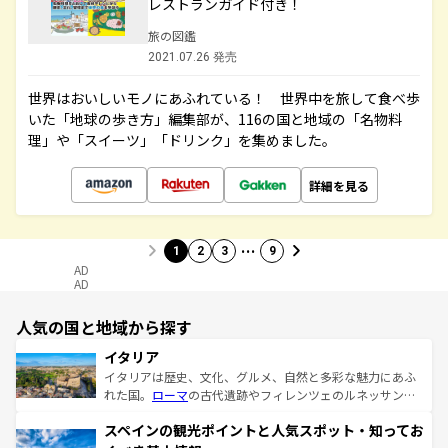
レストランガイド付き！
旅の図鑑
2021.07.26 発売
世界はおいしいモノにあふれている！ 世界中を旅して食べ歩
いた「地球の歩き方」編集部が、116の国と地域の「名物料
理」や「スイーツ」「ドリンク」を集めました。
詳細を見る
…
1
2
3
9
AD
AD
人気の国と地域から探す
イタリア
イタリアは歴史、文化、グルメ、自然と多彩な魅力にあふ
れた国。
ローマ
の古代遺跡やフィレンツェのルネッサンス
美術、ヴェネツィアの運河など、歴史あるスポットはもち
スペインの観光ポイントと人気スポット・知ってお
ろん、トスカーナの美しい田園風景やアマルフィ海岸の絶