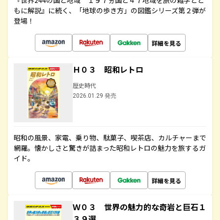
『世界244の国と地域 １９７ヵ国と４７地域を旅の雑学とと
もに解説』に続く、「地球の歩き方」の図鑑シリーズ第２弾が
登場！
詳細を見る
Ｈ０３ 昭和レトロ
歴史時代
2026.01.29 発売
昭和の風景、家電、乗り物、駄菓子、喫茶店、カルチャーまで
網羅。懐かしさと驚きが詰まった昭和レトロの魅力を旅するガ
イド。
詳細を見る
Ｗ０３ 世界の魅力的な奇岩と巨石１
３９選