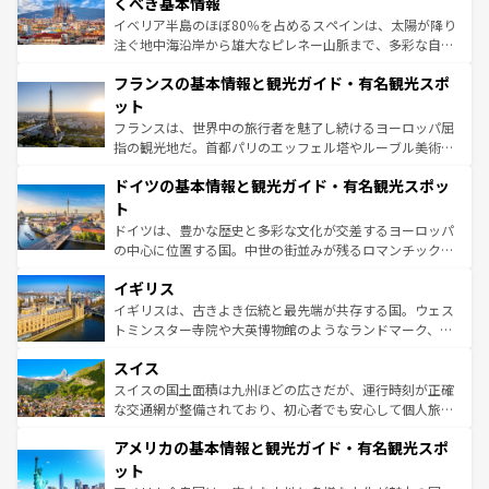
景など、自然景観も見逃せない。観光の合間には、本場の
くべき基本情報
ピザやパスタなど、絶品のイタリア料理を堪能することも
イベリア半島のほぼ80％を占めるスペインは、太陽が降り
できる。朝目覚めてから夜眠るまで、すべての瞬間を楽し
注ぐ地中海沿岸から雄大なピレネー山脈まで、多彩な自然
ませてくれるイタリアで、忘れられない旅をしてみよう！
と文化が詰まったヨーロッパ屈指の旅行先だ。多様な地域
なお、新着のイタリア情報は
コンテンツ一覧
を参照してほ
フランスの基本情報と観光ガイド・有名観光スポ
文化が根付くこの国では、情熱的なフラメンコ、熱気あふ
しい。
れる闘牛、そして美味しいタパスが生活の一部となってい
ット
る。首都マドリードの洗練された雰囲気や、バルセロナの
フランスは、世界中の旅行者を魅了し続けるヨーロッパ屈
アートに溢れた街角から、地方では古代ローマ遺跡や中世
指の観光地だ。首都パリのエッフェル塔やルーブル美術館
の城塞都市、穏やかなビーチリゾートまで多彩な表情を見
といった象徴的なスポットから、田舎町の古風な美しさま
せる。地方によって風土や気候が異なるスペインはその個
ドイツの基本情報と観光ガイド・有名観光スポッ
で、幅広い魅力が詰まっている。華麗な宮殿、歴史的な大
性で訪れる人を魅了する。 なお、新着のスペイン情報は
コ
聖堂、美しいビーチ、そして豊かな自然が、訪れる者を心
ト
ンテンツ一覧
を参照してほしい。
から魅了する。また、フランスは美食の国としても知ら
ドイツは、豊かな歴史と多彩な文化が交差するヨーロッパ
れ、フランス料理はユネスコ無形文化遺産にも登録されて
の中心に位置する国。中世の街並みが残るロマンチック街
いる。シャンパンの発祥地であるランス、プロヴァンスの
道から、未来を先取りするようなモダンな都市まで多様な
香り高いラベンダー畑など、多彩な楽しみ方が可能だ。さ
イギリス
顔を持つこの国は、どこを歩いても飽きることがない。ベ
らに、パリ以外の地域にも魅力が溢れており、どの街角に
ルリンの文化的活気、バイエルン州のアルプスの絶景、そ
イギリスは、古きよき伝統と最先端が共存する国。ウェス
も豊かな歴史と文化が息づいている。パリ以外の個性あふ
してライン川沿いのワイン畑といった風景は必見。ビール
トミンスター寺院や大英博物館のようなランドマーク、歴
れる地方に足を運ぶとそれぞれで全く異なる文化を体験で
とソーセージを味わいながら地元の人と過ごす楽しい時間
史ある大学都市、美しい丘陵地帯や牧歌的な風景など、エ
きるだろう。 なお、新着のフランス情報は
コンテンツ一覧
スイス
は、お酒好きな人にはぜひ体験してほしい。 なお、新着の
リアごとに異なる魅力がある。また、優雅なアフタヌーン
を参照してほしい。
ドイツ情報は
コンテンツ一覧
を参照してほしい。
ティー、ビール好きにはたまらない英国パブ、サッカー観
スイスの国土面積は九州ほどの広さだが、運行時刻が正確
戦など、本場だからこそできる体験も豊富。イギリスを旅
な交通網が整備されており、初心者でも安心して個人旅行
して楽しみつくそう。 なお、新着のイギリス情報は
コンテ
を楽しめる。日本同様に時刻表どおりの旅が可能だ。中世
アメリカの基本情報と観光ガイド・有名観光スポ
ンツ一覧
を参照してほしい。
の建物がそのまま残る町や、スイスならではのユニークな
博物館もあり、アルプス観光だけでなく町歩きも満喫する
ット
ことができる。国民の所得が高いため物価も高いが、旅行