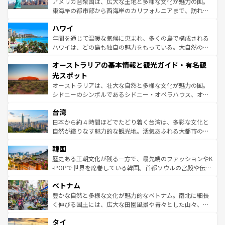
アメリカ合衆国は、広大な土地と多様な文化が魅力の国。
者向けの交通パス提供のサービスもあり、うまく活用すれ
東海岸の都市部から西海岸のカリフォルニアまで、訪れる
ば市内交通費無料で観光を楽しむこともできる。 なお、新
場所ごとに異なる風景と体験が待っている。ニューヨーク
着のスイス情報は
コンテンツ一覧
を参照してほしい。
ハワイ
のような巨大都市は、観光、ショッピング、エンターテイ
ンメントが詰まった刺激的なスポットだ。一方、アメリカ
年間を通じて温暖な気候に恵まれ、多くの島で構成される
西部には大自然が広がり、グランドキャニオンやイエロー
ハワイは、どの島も独自の魅力をもっている。大自然の神
ストーン国立公園といった絶景が堪能できる。さらに、南
秘を感じたいなら、火山が生み出した壮大な景観を誇るハ
オーストラリアの基本情報と観光ガイド・有名観
部のニューオーリンズでは、音楽と美食が融合した独特の
ワイ島は見逃せない。また、定番の観光地といえばオアフ
文化が魅力。旅行者はアメリカの各地域で異なる魅力を楽
島だが、静かな自然を求めるならマウイ島やカウアイ島が
光スポット
しみながら、その多様性と豊かな歴史を感じることができ
おすすめ。エメラルドグリーンに輝く海をはじめ、豊かな
オーストラリアは、壮大な自然と多様な文化が魅力の国。
るだろう。車でのロードトリップや列車の旅も、アメリカ
文化や歴史が息づいている。「アロハスピリット」と呼ば
シドニーのシンボルであるシドニー・オペラハウス、オー
ならではの贅沢な旅のスタイルだ。 なお、新着のアメリカ
れるおもてなしの心で訪れる人々を迎えてくれるハワイの
ストラリア東海岸北部に広がる大サンゴ礁地帯グレートバ
情報は
コンテンツ一覧
を参照してほしい。
人々、おいしいローカルフードやハワイアンミュージッ
台湾
リアリーフや大陸中央部にそびえるウルル（エアーズロッ
ク、伝統的なフラダンスなど、すべてがハワイの魅力を彩
ク）、タスマニアの美しい原生林やケアンズの熱帯雨林な
日本から約４時間ほどでたどり着く台湾は、多彩な文化と
っている。訪れるたびに新しい発見と感動が待っているハ
ど、見どころがたくさん。また、カフェやワイン、オージ
自然が織りなす魅力的な観光地。活気あふれる大都市の台
ワイを、存分に味わってほしい。 なお、新着のハワイ情報
ービーフなどの食文化も豊かで、美味しいものであふれて
北やノスタルジックな町並みが人気な九份（ジォウフェ
は
コンテンツ一覧
を参照してほしい。
韓国
いる。アクティビティも充実しており、サーフィンやダイ
ン）、静ひつな山岳地帯である台湾東部など、都市の喧騒
ビング、ハイキングなど、アウトドア好きにはたまらな
と山間の静けさが共存しており、訪れる人に新しい発見と
歴史ある王朝文化が残る一方で、最先端のファッションやK
い。オーストラリアの多彩な魅力を存分に味わいつくそ
驚きをもたらしてくれる。また、奥深い台湾の食文化も魅
-POPで世界を席巻している韓国。首都ソウルの宮殿や伝統
う。 なお、新着のオーストラリア情報は
コンテンツ一覧
を
力で、夜市などの屋台グルメから高級料理、ヘルシーで美
家屋が並ぶエリアでは韓国の歴史と文化に浸ることがで
参照してほしい。
ベトナム
容にもいいと評判のスイーツなど、バラエティ豊かな料理
き、地方に足を延ばせば四季折々の自然美を楽しむことが
が味わえる。 なお、新着の台湾情報は
コンテンツ一覧
を参
できる。そして、キムチや焼肉、絶品のストリートフード
豊かな自然と多様な文化が魅力的なベトナム。南北に細長
照してほしい。
まで、さまざまな韓国料理が待っている。夜には、韓国な
く伸びる国土には、広大な田園風景や青々とした山々、世
らではのナイトライフも堪能できる。あたたかいホスピタ
界遺産に登録された壮大な自然景観が点在し、都市部では
タイ
リティに包まれながら、韓国の多彩な魅力を心ゆくまで味
急速な発展と共に伝統が息づく。ハノイの古い町並みやホ