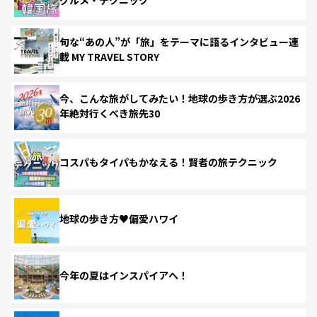
旬な“あの人”が「旅」をテーマに語るインタビュー連
載 MY TRAVEL STORY
今、こんな旅がしてみたい！地球の歩き方が選ぶ2026
年絶対行くべき旅先30
コスパもタイパもかなえる！賢者の旅テクニック
地球の歩き方♥偏愛ハワイ
今年の夏はインスパイアへ！