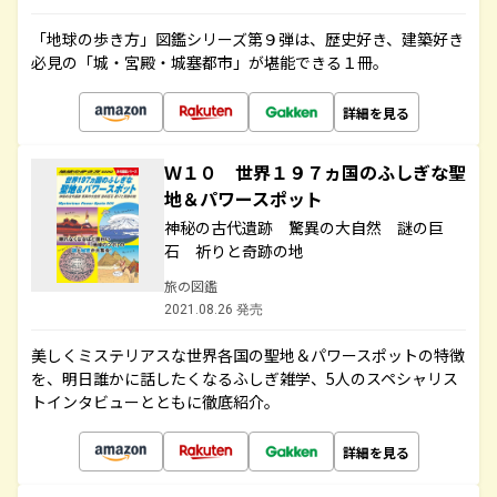
「地球の歩き方」図鑑シリーズ第９弾は、歴史好き、建築好き
必見の「城・宮殿・城塞都市」が堪能できる１冊。
詳細を見る
Ｗ１０ 世界１９７ヵ国のふしぎな聖
地＆パワースポット
神秘の古代遺跡 驚異の大自然 謎の巨
石 祈りと奇跡の地
旅の図鑑
2021.08.26 発売
美しくミステリアスな世界各国の聖地＆パワースポットの特徴
を、明日誰かに話したくなるふしぎ雑学、5人のスペシャリス
トインタビューとともに徹底紹介。
詳細を見る