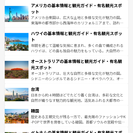
を楽しめる。日本同様に時刻表どおりの旅が可能だ。中世
アメリカの基本情報と観光ガイド・有名観光スポ
ンツ一覧
を参照してほしい。
の建物がそのまま残る町や、スイスならではのユニークな
博物館もあり、アルプス観光だけでなく町歩きも満喫する
ット
ことができる。国民の所得が高いため物価も高いが、旅行
アメリカ合衆国は、広大な土地と多様な文化が魅力の国。
者向けの交通パス提供のサービスもあり、うまく活用すれ
東海岸の都市部から西海岸のカリフォルニアまで、訪れる
ば市内交通費無料で観光を楽しむこともできる。 なお、新
場所ごとに異なる風景と体験が待っている。ニューヨーク
着のスイス情報は
コンテンツ一覧
を参照してほしい。
ハワイの基本情報と観光ガイド・有名観光スポッ
のような巨大都市は、観光、ショッピング、エンターテイ
ンメントが詰まった刺激的なスポットだ。一方、アメリカ
ト
西部には大自然が広がり、グランドキャニオンやイエロー
年間を通じて温暖な気候に恵まれ、多くの島で構成される
ストーン国立公園といった絶景が堪能できる。さらに、南
ハワイは、どの島も独自の魅力をもっている。大自然の神
部のニューオーリンズでは、音楽と美食が融合した独特の
秘を感じたいなら、火山が生み出した壮大な景観を誇るハ
文化が魅力。旅行者はアメリカの各地域で異なる魅力を楽
オーストラリアの基本情報と観光ガイド・有名観
ワイ島は見逃せない。また、定番の観光地といえばオアフ
しみながら、その多様性と豊かな歴史を感じることができ
島だが、静かな自然を求めるならマウイ島やカウアイ島が
光スポット
るだろう。車でのロードトリップや列車の旅も、アメリカ
おすすめ。エメラルドグリーンに輝く海をはじめ、豊かな
オーストラリアは、壮大な自然と多様な文化が魅力の国。
ならではの贅沢な旅のスタイルだ。 なお、新着のアメリカ
文化や歴史が息づいている。「アロハスピリット」と呼ば
シドニーのシンボルであるシドニー・オペラハウス、オー
情報は
コンテンツ一覧
を参照してほしい。
れるおもてなしの心で訪れる人々を迎えてくれるハワイの
ストラリア東海岸北部に広がる大サンゴ礁地帯グレートバ
人々、おいしいローカルフードやハワイアンミュージッ
台湾
リアリーフや大陸中央部にそびえるウルル（エアーズロッ
ク、伝統的なフラダンスなど、すべてがハワイの魅力を彩
ク）、タスマニアの美しい原生林やケアンズの熱帯雨林な
日本から約４時間ほどでたどり着く台湾は、多彩な文化と
っている。訪れるたびに新しい発見と感動が待っているハ
ど、見どころがたくさん。また、カフェやワイン、オージ
自然が織りなす魅力的な観光地。活気あふれる大都市の台
ワイを、存分に味わってほしい。 なお、新着のハワイ情報
ービーフなどの食文化も豊かで、美味しいものであふれて
北やノスタルジックな町並みが人気な九份（ジォウフェ
は
コンテンツ一覧
を参照してほしい。
韓国
いる。アクティビティも充実しており、サーフィンやダイ
ン）、静ひつな山岳地帯である台湾東部など、都市の喧騒
ビング、ハイキングなど、アウトドア好きにはたまらな
と山間の静けさが共存しており、訪れる人に新しい発見と
歴史ある王朝文化が残る一方で、最先端のファッションやK
い。オーストラリアの多彩な魅力を存分に味わいつくそ
驚きをもたらしてくれる。また、奥深い台湾の食文化も魅
-POPで世界を席巻している韓国。首都ソウルの宮殿や伝統
う。 なお、新着のオーストラリア情報は
コンテンツ一覧
を
力で、夜市などの屋台グルメから高級料理、ヘルシーで美
家屋が並ぶエリアでは韓国の歴史と文化に浸ることがで
参照してほしい。
ベトナムの基本情報と観光ガイド・有名観光スポ
容にもいいと評判のスイーツなど、バラエティ豊かな料理
き、地方に足を延ばせば四季折々の自然美を楽しむことが