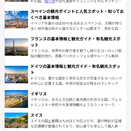
れた国。
ローマ
の古代遺跡やフィレンツェのルネッサンス
美術、ヴェネツィアの運河など、歴史あるスポットはもち
スペインの観光ポイントと人気スポット・知ってお
ろん、トスカーナの美しい田園風景やアマルフィ海岸の絶
景など、自然景観も見逃せない。観光の合間には、本場の
くべき基本情報
ピザやパスタなど、絶品のイタリア料理を堪能することも
イベリア半島のほぼ80％を占めるスペインは、太陽が降り
できる。朝目覚めてから夜眠るまで、すべての瞬間を楽し
注ぐ地中海沿岸から雄大なピレネー山脈まで、多彩な自然
ませてくれるイタリアで、忘れられない旅をしてみよう！
と文化が詰まったヨーロッパ屈指の旅行先だ。多様な地域
なお、新着のイタリア情報は
コンテンツ一覧
を参照してほ
フランスの基本情報と観光ガイド・有名観光スポ
文化が根付くこの国では、情熱的なフラメンコ、熱気あふ
しい。
れる闘牛、そして美味しいタパスが生活の一部となってい
ット
る。首都マドリードの洗練された雰囲気や、バルセロナの
フランスは、世界中の旅行者を魅了し続けるヨーロッパ屈
アートに溢れた街角から、地方では古代ローマ遺跡や中世
指の観光地だ。首都パリのエッフェル塔やルーブル美術館
の城塞都市、穏やかなビーチリゾートまで多彩な表情を見
といった象徴的なスポットから、田舎町の古風な美しさま
せる。地方によって風土や気候が異なるスペインはその個
ドイツの基本情報と観光ガイド・有名観光スポッ
で、幅広い魅力が詰まっている。華麗な宮殿、歴史的な大
性で訪れる人を魅了する。 なお、新着のスペイン情報は
コ
聖堂、美しいビーチ、そして豊かな自然が、訪れる者を心
ト
ンテンツ一覧
を参照してほしい。
から魅了する。また、フランスは美食の国としても知ら
ドイツは、豊かな歴史と多彩な文化が交差するヨーロッパ
れ、フランス料理はユネスコ無形文化遺産にも登録されて
の中心に位置する国。中世の街並みが残るロマンチック街
いる。シャンパンの発祥地であるランス、プロヴァンスの
道から、未来を先取りするようなモダンな都市まで多様な
香り高いラベンダー畑など、多彩な楽しみ方が可能だ。さ
イギリス
顔を持つこの国は、どこを歩いても飽きることがない。ベ
らに、パリ以外の地域にも魅力が溢れており、どの街角に
ルリンの文化的活気、バイエルン州のアルプスの絶景、そ
イギリスは、古きよき伝統と最先端が共存する国。ウェス
も豊かな歴史と文化が息づいている。パリ以外の個性あふ
してライン川沿いのワイン畑といった風景は必見。ビール
トミンスター寺院や大英博物館のようなランドマーク、歴
れる地方に足を運ぶとそれぞれで全く異なる文化を体験で
とソーセージを味わいながら地元の人と過ごす楽しい時間
史ある大学都市、美しい丘陵地帯や牧歌的な風景など、エ
きるだろう。 なお、新着のフランス情報は
コンテンツ一覧
スイス
は、お酒好きな人にはぜひ体験してほしい。 なお、新着の
リアごとに異なる魅力がある。また、優雅なアフタヌーン
を参照してほしい。
ドイツ情報は
コンテンツ一覧
を参照してほしい。
ティー、ビール好きにはたまらない英国パブ、サッカー観
スイスの国土面積は九州ほどの広さだが、運行時刻が正確
戦など、本場だからこそできる体験も豊富。イギリスを旅
な交通網が整備されており、初心者でも安心して個人旅行
して楽しみつくそう。 なお、新着のイギリス情報は
コンテ