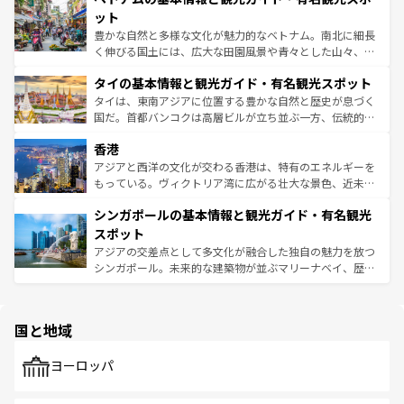
が味わえる。 なお、新着の台湾情報は
コンテンツ一覧
を参
できる。そして、キムチや焼肉、絶品のストリートフード
ット
照してほしい。
まで、さまざまな韓国料理が待っている。夜には、韓国な
豊かな自然と多様な文化が魅力的なベトナム。南北に細長
らではのナイトライフも堪能できる。あたたかいホスピタ
く伸びる国土には、広大な田園風景や青々とした山々、世
リティに包まれながら、韓国の多彩な魅力を心ゆくまで味
界遺産に登録された壮大な自然景観が点在し、都市部では
わってみてほしい。 なお、新着の韓国情報は
コンテンツ一
タイの基本情報と観光ガイド・有名観光スポット
急速な発展と共に伝統が息づく。ハノイの古い町並みやホ
覧
を参照してほしい。
ーチミン市のフランス統治時代の建物も、独特の雰囲気を
タイは、東南アジアに位置する豊かな自然と歴史が息づく
醸し出している。また、バラエティの豊かさとおいしさで
国だ。首都バンコクは高層ビルが立ち並ぶ一方、伝統的な
世界中の食通を魅了してやまないベトナム料理も魅力のひ
寺院や市場がいたるところに点在し、古きよき文化と現代
香港
とつ。フォーやバインミー、ベトナムコーヒーなどは、ぜ
の活気が交差している。北部ではチェンマイなどの山岳地
ひ現地で味わいたい。どの地域を訪れてもあたたかい人々
帯で自然と触れ合い、南部ではプーケットやクラビの美し
アジアと西洋の文化が交わる香港は、特有のエネルギーを
が旅行者を迎えてくれるので、きっと忘れられない旅にな
いビーチでリゾート気分を楽しむことができる。タイ料理
もっている。ヴィクトリア湾に広がる壮大な景色、近未来
るはずだ。 なお、新着のベトナム情報は
コンテンツ一覧
を
は世界的に有名で、屋台から高級レストランまで味覚を刺
的なアートスポット、そして歴史と現代が融合した町並
参照してほしい。
シンガポールの基本情報と観光ガイド・有名観光
激する。気候は一年中温暖で、どの季節にも異なる楽しみ
み、どこを訪れても感動するはず。観光スポットが密集し
が待っている。親しみやすいタイの人々、仏教を中心とし
ており、効率よく見どころを回れるのも魅力。息をのむよ
スポット
た文化、そして多様な観光資源が、訪れる旅人を魅了し続
うな絶景から文化的な体験まで、香港を存分に楽しみ尽く
アジアの交差点として多文化が融合した独自の魅力を放つ
ける。 なお、新着のタイ情報は
コンテンツ一覧
を参照して
そう。 なお、新着の香港情報は
コンテンツ一覧
を参照して
シンガポール。未来的な建築物が並ぶマリーナベイ、歴史
ほしい。
ほしい。
と伝統を感じられるエスニックタウン、多数の緑豊かな公
園や自然保護区など、自然が調和した近代的な景観と文化
の多様性あふれるカラフルな町は、どこを歩いても新しい
国と地域
発見がある。さらに、治安のよさや充実した公共交通機関
も、旅行者にとっては魅力的なポイント。グルメも豊富
で、ホーカーズは地元の風情を楽しめる外せないスポット
ヨーロッパ
だ。訪れる人を飽きさせないシンガポールで、多様な魅力
を体感しよう。 なお、新着のシンガポール情報は
コンテン