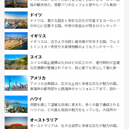
しい。
る。首都マドリードの洗練された雰囲気や、バルセロナの
指の観光地だ。首都パリのエッフェル塔やルーブル美術館
アートに溢れた街角から、地方では古代ローマ遺跡や中世
といった象徴的なスポットから、田舎町の古風な美しさま
ドイツ
の城塞都市、穏やかなビーチリゾートまで多彩な表情を見
で、幅広い魅力が詰まっている。華麗な宮殿、歴史的な大
せる。地方によって風土や気候が異なるスペインはその個
聖堂、美しいビーチ、そして豊かな自然が、訪れる者を心
ドイツは、豊かな歴史と多彩な文化が交差するヨーロッパ
性で訪れる人を魅了する。 なお、新着のスペイン情報は
コ
から魅了する。また、フランスは美食の国としても知ら
の中心に位置する国。中世の街並みが残るロマンチック街
ンテンツ一覧
を参照してほしい。
れ、フランス料理はユネスコ無形文化遺産にも登録されて
道から、未来を先取りするようなモダンな都市まで多様な
イギリス
いる。シャンパンの発祥地であるランス、プロヴァンスの
顔を持つこの国は、どこを歩いても飽きることがない。ベ
香り高いラベンダー畑など、多彩な楽しみ方が可能だ。さ
ルリンの文化的活気、バイエルン州のアルプスの絶景、そ
イギリスは、古きよき伝統と最先端が共存する国。ウェス
らに、パリ以外の地域にも魅力が溢れており、どの街角に
してライン川沿いのワイン畑といった風景は必見。ビール
トミンスター寺院や大英博物館のようなランドマーク、歴
も豊かな歴史と文化が息づいている。パリ以外の個性あふ
とソーセージを味わいながら地元の人と過ごす楽しい時間
史ある大学都市、美しい丘陵地帯や牧歌的な風景など、エ
れる地方に足を運ぶとそれぞれで全く異なる文化を体験で
スイス
は、お酒好きな人にはぜひ体験してほしい。 なお、新着の
リアごとに異なる魅力がある。また、優雅なアフタヌーン
きるだろう。 なお、新着のフランス情報は
コンテンツ一覧
ドイツ情報は
コンテンツ一覧
を参照してほしい。
ティー、ビール好きにはたまらない英国パブ、サッカー観
スイスの国土面積は九州ほどの広さだが、運行時刻が正確
を参照してほしい。
戦など、本場だからこそできる体験も豊富。イギリスを旅
な交通網が整備されており、初心者でも安心して個人旅行
して楽しみつくそう。 なお、新着のイギリス情報は
コンテ
を楽しめる。日本同様に時刻表どおりの旅が可能だ。中世
アメリカ
ンツ一覧
を参照してほしい。
の建物がそのまま残る町や、スイスならではのユニークな
博物館もあり、アルプス観光だけでなく町歩きも満喫する
アメリカ合衆国は、広大な土地と多様な文化が魅力の国。
ことができる。国民の所得が高いため物価も高いが、旅行
東海岸の都市部から西海岸のカリフォルニアまで、訪れる
者向けの交通パス提供のサービスもあり、うまく活用すれ
場所ごとに異なる風景と体験が待っている。ニューヨーク
ハワイ
ば市内交通費無料で観光を楽しむこともできる。 なお、新
のような巨大都市は、観光、ショッピング、エンターテイ
着のスイス情報は
コンテンツ一覧
を参照してほしい。
ンメントが詰まった刺激的なスポットだ。一方、アメリカ
年間を通じて温暖な気候に恵まれ、多くの島で構成される
西部には大自然が広がり、グランドキャニオンやイエロー
ハワイは、どの島も独自の魅力をもっている。大自然の神
ストーン国立公園といった絶景が堪能できる。さらに、南
秘を感じたいなら、火山が生み出した壮大な景観を誇るハ
オーストラリア
部のニューオーリンズでは、音楽と美食が融合した独特の
ワイ島は見逃せない。また、定番の観光地といえばオアフ
文化が魅力。旅行者はアメリカの各地域で異なる魅力を楽
島だが、静かな自然を求めるならマウイ島やカウアイ島が
オーストラリアは、壮大な自然と多様な文化が魅力の国。