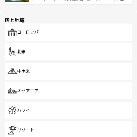
ける。 なお、新着のタイ情報は
コンテンツ一覧
を参照して
そう。 なお、新着の香港情報は
コンテンツ一覧
を参照して
と伝統を感じられるエスニックタウン、多数の緑豊かな公
ほしい。
ほしい。
園や自然保護区など、自然が調和した近代的な景観と文化
の多様性あふれるカラフルな町は、どこを歩いても新しい
国と地域
発見がある。さらに、治安のよさや充実した公共交通機関
も、旅行者にとっては魅力的なポイント。グルメも豊富
で、ホーカーズは地元の風情を楽しめる外せないスポット
ヨーロッパ
だ。訪れる人を飽きさせないシンガポールで、多様な魅力
を体感しよう。 なお、新着のシンガポール情報は
コンテン
ツ一覧
を参照してほしい。
北米
中南米
オセアニア
ハワイ
リゾート