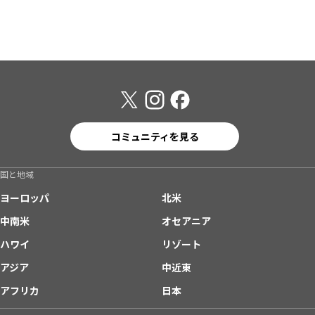
コミュニティを見る
国と地域
ヨーロッパ
北米
中南米
オセアニア
ハワイ
リゾート
アジア
中近東
アフリカ
日本