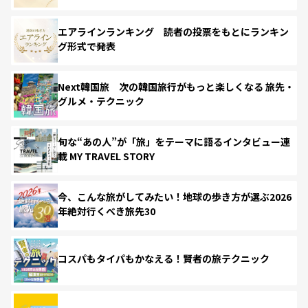
エアラインランキング 読者の投票をもとにランキン
グ形式で発表
Next韓国旅 次の韓国旅行がもっと楽しくなる 旅先・
グルメ・テクニック
旬な“あの人”が「旅」をテーマに語るインタビュー連
載 MY TRAVEL STORY
今、こんな旅がしてみたい！地球の歩き方が選ぶ2026
年絶対行くべき旅先30
コスパもタイパもかなえる！賢者の旅テクニック