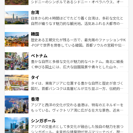
しみながら、その多様性と豊かな歴史を感じることができ
おすすめ。エメラルドグリーンに輝く海をはじめ、豊かな
シドニーのシンボルであるシドニー・オペラハウス、オー
るだろう。車でのロードトリップや列車の旅も、アメリカ
文化や歴史が息づいている。「アロハスピリット」と呼ば
ストラリア東海岸北部に広がる大サンゴ礁地帯グレートバ
ならではの贅沢な旅のスタイルだ。 なお、新着のアメリカ
台湾
れるおもてなしの心で訪れる人々を迎えてくれるハワイの
リアリーフや大陸中央部にそびえるウルル（エアーズロッ
情報は
コンテンツ一覧
を参照してほしい。
人々、おいしいローカルフードやハワイアンミュージッ
ク）、タスマニアの美しい原生林やケアンズの熱帯雨林な
日本から約４時間ほどでたどり着く台湾は、多彩な文化と
ク、伝統的なフラダンスなど、すべてがハワイの魅力を彩
ど、見どころがたくさん。また、カフェやワイン、オージ
自然が織りなす魅力的な観光地。活気あふれる大都市の台
っている。訪れるたびに新しい発見と感動が待っているハ
ービーフなどの食文化も豊かで、美味しいものであふれて
北やノスタルジックな町並みが人気な九份（ジォウフェ
ワイを、存分に味わってほしい。 なお、新着のハワイ情報
韓国
いる。アクティビティも充実しており、サーフィンやダイ
ン）、静ひつな山岳地帯である台湾東部など、都市の喧騒
は
コンテンツ一覧
を参照してほしい。
ビング、ハイキングなど、アウトドア好きにはたまらな
と山間の静けさが共存しており、訪れる人に新しい発見と
歴史ある王朝文化が残る一方で、最先端のファッションやK
い。オーストラリアの多彩な魅力を存分に味わいつくそ
驚きをもたらしてくれる。また、奥深い台湾の食文化も魅
-POPで世界を席巻している韓国。首都ソウルの宮殿や伝統
う。 なお、新着のオーストラリア情報は
コンテンツ一覧
を
力で、夜市などの屋台グルメから高級料理、ヘルシーで美
家屋が並ぶエリアでは韓国の歴史と文化に浸ることがで
参照してほしい。
ベトナム
容にもいいと評判のスイーツなど、バラエティ豊かな料理
き、地方に足を延ばせば四季折々の自然美を楽しむことが
が味わえる。 なお、新着の台湾情報は
コンテンツ一覧
を参
できる。そして、キムチや焼肉、絶品のストリートフード
豊かな自然と多様な文化が魅力的なベトナム。南北に細長
照してほしい。
まで、さまざまな韓国料理が待っている。夜には、韓国な
く伸びる国土には、広大な田園風景や青々とした山々、世
らではのナイトライフも堪能できる。あたたかいホスピタ
界遺産に登録された壮大な自然景観が点在し、都市部では
タイ
リティに包まれながら、韓国の多彩な魅力を心ゆくまで味
急速な発展と共に伝統が息づく。ハノイの古い町並みやホ
わってみてほしい。 なお、新着の韓国情報は
コンテンツ一
ーチミン市のフランス統治時代の建物も、独特の雰囲気を
タイは、東南アジアに位置する豊かな自然と歴史が息づく
覧
を参照してほしい。
醸し出している。また、バラエティの豊かさとおいしさで
国だ。首都バンコクは高層ビルが立ち並ぶ一方、伝統的な
世界中の食通を魅了してやまないベトナム料理も魅力のひ
寺院や市場がいたるところに点在し、古きよき文化と現代
香港
とつ。フォーやバインミー、ベトナムコーヒーなどは、ぜ
の活気が交差している。北部ではチェンマイなどの山岳地
ひ現地で味わいたい。どの地域を訪れてもあたたかい人々
帯で自然と触れ合い、南部ではプーケットやクラビの美し
アジアと西洋の文化が交わる香港は、特有のエネルギーを
が旅行者を迎えてくれるので、きっと忘れられない旅にな
いビーチでリゾート気分を楽しむことができる。タイ料理
もっている。ヴィクトリア湾に広がる壮大な景色、近未来
るはずだ。 なお、新着のベトナム情報は
コンテンツ一覧
を
は世界的に有名で、屋台から高級レストランまで味覚を刺
的なアートスポット、そして歴史と現代が融合した町並
参照してほしい。
シンガポール
激する。気候は一年中温暖で、どの季節にも異なる楽しみ
み、どこを訪れても感動するはず。観光スポットが密集し
が待っている。親しみやすいタイの人々、仏教を中心とし
ており、効率よく見どころを回れるのも魅力。息をのむよ
アジアの交差点として多文化が融合した独自の魅力を放つ
た文化、そして多様な観光資源が、訪れる旅人を魅了し続
うな絶景から文化的な体験まで、香港を存分に楽しみ尽く
シンガポール。未来的な建築物が並ぶマリーナベイ、歴史