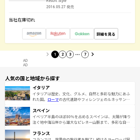
Resort Style
2016.05.27 発売
当社在庫切れ
詳細を見る
…
1
2
3
7
AD
AD
人気の国と地域から探す
イタリア
イタリアは歴史、文化、グルメ、自然と多彩な魅力にあふ
れた国。
ローマ
の古代遺跡やフィレンツェのルネッサンス
美術、ヴェネツィアの運河など、歴史あるスポットはもち
スペイン
ろん、トスカーナの美しい田園風景やアマルフィ海岸の絶
景など、自然景観も見逃せない。観光の合間には、本場の
イベリア半島のほぼ80％を占めるスペインは、太陽が降り
ピザやパスタなど、絶品のイタリア料理を堪能することも
注ぐ地中海沿岸から雄大なピレネー山脈まで、多彩な自然
できる。朝目覚めてから夜眠るまで、すべての瞬間を楽し
と文化が詰まったヨーロッパ屈指の旅行先だ。多様な地域
フランス
ませてくれるイタリアで、忘れられない旅をしてみよう！
文化が根付くこの国では、情熱的なフラメンコ、熱気あふ
なお、新着のイタリア情報は
コンテンツ一覧
を参照してほ
れる闘牛、そして美味しいタパスが生活の一部となってい
フランスは、世界中の旅行者を魅了し続けるヨーロッパ屈