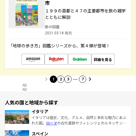
市
１９９の首都と４７の主要都市を旅の雑学
とともに解説
旅の図鑑
2021.03.18 発売
「地球の歩き方」図鑑シリーズから、第４弾が登場！
詳細を見る
…
1
2
3
7
AD
AD
人気の国と地域から探す
イタリア
イタリアは歴史、文化、グルメ、自然と多彩な魅力にあふ
れた国。
ローマ
の古代遺跡やフィレンツェのルネッサンス
美術、ヴェネツィアの運河など、歴史あるスポットはもち
スペイン
ろん、トスカーナの美しい田園風景やアマルフィ海岸の絶