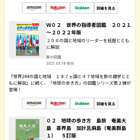
詳細を見る
Ｗ０２ 世界の指導者図鑑 ２０２１
～２０２２年版
２０８の国と地域のリーダーを経歴ととも
に解説
旅の図鑑
2021.03.18 発売
『世界244の国と地域 １９７ヵ国と４７地域を旅の雑学とと
もに解説』に続く、「地球の歩き方」の図鑑シリーズ第２弾が
登場！
詳細を見る
０２ 地球の歩き方 島旅 奄美大
島 喜界島 加計呂麻島（奄美群島
１） ５訂版