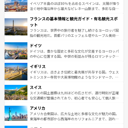
景など、自然景観も見逃せない。観光の合間には、本場の
イベリア半島のほぼ80％を占めるスペインは、太陽が降り
ピザやパスタなど、絶品のイタリア料理を堪能することも
注ぐ地中海沿岸から雄大なピレネー山脈まで、多彩な自然
できる。朝目覚めてから夜眠るまで、すべての瞬間を楽し
と文化が詰まったヨーロッパ屈指の旅行先だ。多様な地域
フランスの基本情報と観光ガイド・有名観光スポ
ませてくれるイタリアで、忘れられない旅をしてみよう！
文化が根付くこの国では、情熱的なフラメンコ、熱気あふ
なお、新着のイタリア情報は
コンテンツ一覧
を参照してほ
れる闘牛、そして美味しいタパスが生活の一部となってい
ット
しい。
る。首都マドリードの洗練された雰囲気や、バルセロナの
フランスは、世界中の旅行者を魅了し続けるヨーロッパ屈
アートに溢れた街角から、地方では古代ローマ遺跡や中世
指の観光地だ。首都パリのエッフェル塔やルーブル美術館
の城塞都市、穏やかなビーチリゾートまで多彩な表情を見
といった象徴的なスポットから、田舎町の古風な美しさま
せる。地方によって風土や気候が異なるスペインはその個
ドイツ
で、幅広い魅力が詰まっている。華麗な宮殿、歴史的な大
性で訪れる人を魅了する。 なお、新着のスペイン情報は
コ
聖堂、美しいビーチ、そして豊かな自然が、訪れる者を心
ドイツは、豊かな歴史と多彩な文化が交差するヨーロッパ
ンテンツ一覧
を参照してほしい。
から魅了する。また、フランスは美食の国としても知ら
の中心に位置する国。中世の街並みが残るロマンチック街
れ、フランス料理はユネスコ無形文化遺産にも登録されて
道から、未来を先取りするようなモダンな都市まで多様な
イギリス
いる。シャンパンの発祥地であるランス、プロヴァンスの
顔を持つこの国は、どこを歩いても飽きることがない。ベ
香り高いラベンダー畑など、多彩な楽しみ方が可能だ。さ
ルリンの文化的活気、バイエルン州のアルプスの絶景、そ
イギリスは、古きよき伝統と最先端が共存する国。ウェス
らに、パリ以外の地域にも魅力が溢れており、どの街角に
してライン川沿いのワイン畑といった風景は必見。ビール
トミンスター寺院や大英博物館のようなランドマーク、歴
も豊かな歴史と文化が息づいている。パリ以外の個性あふ
とソーセージを味わいながら地元の人と過ごす楽しい時間
史ある大学都市、美しい丘陵地帯や牧歌的な風景など、エ
れる地方に足を運ぶとそれぞれで全く異なる文化を体験で
スイス
は、お酒好きな人にはぜひ体験してほしい。 なお、新着の
リアごとに異なる魅力がある。また、優雅なアフタヌーン
きるだろう。 なお、新着のフランス情報は
コンテンツ一覧
ドイツ情報は
コンテンツ一覧
を参照してほしい。
ティー、ビール好きにはたまらない英国パブ、サッカー観
スイスの国土面積は九州ほどの広さだが、運行時刻が正確
を参照してほしい。
戦など、本場だからこそできる体験も豊富。イギリスを旅
な交通網が整備されており、初心者でも安心して個人旅行
して楽しみつくそう。 なお、新着のイギリス情報は
コンテ
を楽しめる。日本同様に時刻表どおりの旅が可能だ。中世
アメリカ
ンツ一覧
を参照してほしい。
の建物がそのまま残る町や、スイスならではのユニークな
博物館もあり、アルプス観光だけでなく町歩きも満喫する
アメリカ合衆国は、広大な土地と多様な文化が魅力の国。
ことができる。国民の所得が高いため物価も高いが、旅行
東海岸の都市部から西海岸のカリフォルニアまで、訪れる
者向けの交通パス提供のサービスもあり、うまく活用すれ
場所ごとに異なる風景と体験が待っている。ニューヨーク