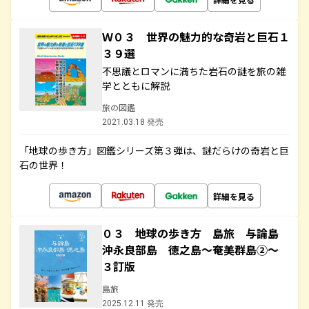
Ｗ０３ 世界の魅力的な奇岩と巨石１
３９選
不思議とロマンに満ちた岩石の謎を旅の雑
学とともに解説
旅の図鑑
2021.03.18 発売
「地球の歩き方」図鑑シリーズ第３弾は、謎だらけの奇岩と巨
石の世界！
詳細を見る
０３ 地球の歩き方 島旅 与論島
沖永良部島 徳之島～奄美群島②～
３訂版
島旅
2025.12.11 発売