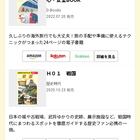
D-Books
2022.07.20 発売
久しぶりの海外旅行でも大丈夫！旅の手配や準備に使えるテク
ニックがつまった24ページの電子書籍
詳細を見る
Ｈ０１ 戦国
歴史時代
2025.10.23 発売
日本の城や古戦場、武将ゆかりの史跡、展示施設など、戦国時
代にまつわるスポットを徹底ガイドする歴史ファン必携の一
冊。