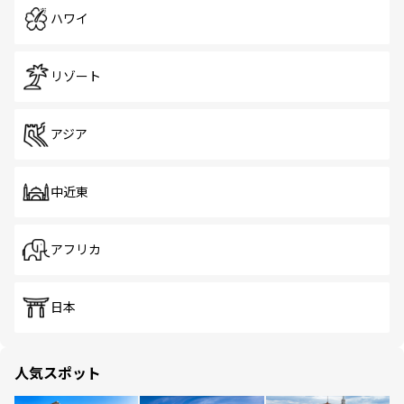
ハワイ
リゾート
アジア
中近東
アフリカ
日本
人気スポット