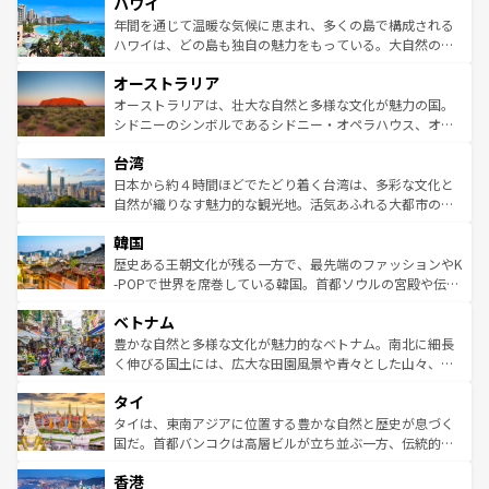
ハワイ
ば市内交通費無料で観光を楽しむこともできる。 なお、新
のような巨大都市は、観光、ショッピング、エンターテイ
着のスイス情報は
コンテンツ一覧
を参照してほしい。
ンメントが詰まった刺激的なスポットだ。一方、アメリカ
年間を通じて温暖な気候に恵まれ、多くの島で構成される
西部には大自然が広がり、グランドキャニオンやイエロー
ハワイは、どの島も独自の魅力をもっている。大自然の神
ストーン国立公園といった絶景が堪能できる。さらに、南
秘を感じたいなら、火山が生み出した壮大な景観を誇るハ
オーストラリア
部のニューオーリンズでは、音楽と美食が融合した独特の
ワイ島は見逃せない。また、定番の観光地といえばオアフ
文化が魅力。旅行者はアメリカの各地域で異なる魅力を楽
島だが、静かな自然を求めるならマウイ島やカウアイ島が
オーストラリアは、壮大な自然と多様な文化が魅力の国。
しみながら、その多様性と豊かな歴史を感じることができ
おすすめ。エメラルドグリーンに輝く海をはじめ、豊かな
シドニーのシンボルであるシドニー・オペラハウス、オー
るだろう。車でのロードトリップや列車の旅も、アメリカ
文化や歴史が息づいている。「アロハスピリット」と呼ば
ストラリア東海岸北部に広がる大サンゴ礁地帯グレートバ
ならではの贅沢な旅のスタイルだ。 なお、新着のアメリカ
台湾
れるおもてなしの心で訪れる人々を迎えてくれるハワイの
リアリーフや大陸中央部にそびえるウルル（エアーズロッ
情報は
コンテンツ一覧
を参照してほしい。
人々、おいしいローカルフードやハワイアンミュージッ
ク）、タスマニアの美しい原生林やケアンズの熱帯雨林な
日本から約４時間ほどでたどり着く台湾は、多彩な文化と
ク、伝統的なフラダンスなど、すべてがハワイの魅力を彩
ど、見どころがたくさん。また、カフェやワイン、オージ
自然が織りなす魅力的な観光地。活気あふれる大都市の台
っている。訪れるたびに新しい発見と感動が待っているハ
ービーフなどの食文化も豊かで、美味しいものであふれて
北やノスタルジックな町並みが人気な九份（ジォウフェ
ワイを、存分に味わってほしい。 なお、新着のハワイ情報
韓国
いる。アクティビティも充実しており、サーフィンやダイ
ン）、静ひつな山岳地帯である台湾東部など、都市の喧騒
は
コンテンツ一覧
を参照してほしい。
ビング、ハイキングなど、アウトドア好きにはたまらな
と山間の静けさが共存しており、訪れる人に新しい発見と
歴史ある王朝文化が残る一方で、最先端のファッションやK
い。オーストラリアの多彩な魅力を存分に味わいつくそ
驚きをもたらしてくれる。また、奥深い台湾の食文化も魅
-POPで世界を席巻している韓国。首都ソウルの宮殿や伝統
う。 なお、新着のオーストラリア情報は
コンテンツ一覧
を
力で、夜市などの屋台グルメから高級料理、ヘルシーで美
家屋が並ぶエリアでは韓国の歴史と文化に浸ることがで
参照してほしい。
ベトナム
容にもいいと評判のスイーツなど、バラエティ豊かな料理
き、地方に足を延ばせば四季折々の自然美を楽しむことが
が味わえる。 なお、新着の台湾情報は
コンテンツ一覧
を参
できる。そして、キムチや焼肉、絶品のストリートフード
豊かな自然と多様な文化が魅力的なベトナム。南北に細長
照してほしい。
まで、さまざまな韓国料理が待っている。夜には、韓国な
く伸びる国土には、広大な田園風景や青々とした山々、世
らではのナイトライフも堪能できる。あたたかいホスピタ
界遺産に登録された壮大な自然景観が点在し、都市部では
タイ
リティに包まれながら、韓国の多彩な魅力を心ゆくまで味
急速な発展と共に伝統が息づく。ハノイの古い町並みやホ
わってみてほしい。 なお、新着の韓国情報は
コンテンツ一
ーチミン市のフランス統治時代の建物も、独特の雰囲気を
タイは、東南アジアに位置する豊かな自然と歴史が息づく
覧
を参照してほしい。
醸し出している。また、バラエティの豊かさとおいしさで
国だ。首都バンコクは高層ビルが立ち並ぶ一方、伝統的な
世界中の食通を魅了してやまないベトナム料理も魅力のひ
寺院や市場がいたるところに点在し、古きよき文化と現代
香港
とつ。フォーやバインミー、ベトナムコーヒーなどは、ぜ
の活気が交差している。北部ではチェンマイなどの山岳地