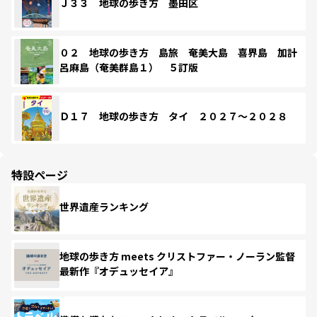
Ｊ３３ 地球の歩き方 墨田区
０２ 地球の歩き方 島旅 奄美大島 喜界島 加計
呂麻島（奄美群島１） ５訂版
Ｄ１７ 地球の歩き方 タイ ２０２７～２０２８
特設ページ
世界遺産ランキング
地球の歩き方 meets クリストファー・ノーラン監督
最新作『オデュッセイア』