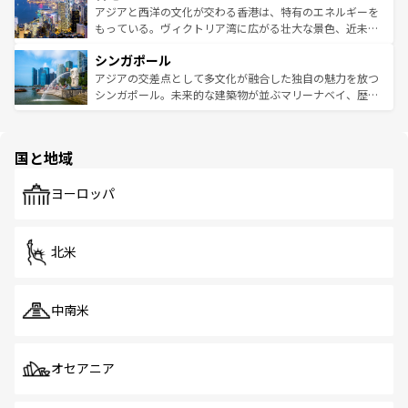
ひ現地で味わいたい。どの地域を訪れてもあたたかい人々
帯で自然と触れ合い、南部ではプーケットやクラビの美し
アジアと西洋の文化が交わる香港は、特有のエネルギーを
が旅行者を迎えてくれるので、きっと忘れられない旅にな
いビーチでリゾート気分を楽しむことができる。タイ料理
もっている。ヴィクトリア湾に広がる壮大な景色、近未来
るはずだ。 なお、新着のベトナム情報は
コンテンツ一覧
を
は世界的に有名で、屋台から高級レストランまで味覚を刺
的なアートスポット、そして歴史と現代が融合した町並
参照してほしい。
シンガポール
激する。気候は一年中温暖で、どの季節にも異なる楽しみ
み、どこを訪れても感動するはず。観光スポットが密集し
が待っている。親しみやすいタイの人々、仏教を中心とし
ており、効率よく見どころを回れるのも魅力。息をのむよ
アジアの交差点として多文化が融合した独自の魅力を放つ
た文化、そして多様な観光資源が、訪れる旅人を魅了し続
うな絶景から文化的な体験まで、香港を存分に楽しみ尽く
シンガポール。未来的な建築物が並ぶマリーナベイ、歴史
ける。 なお、新着のタイ情報は
コンテンツ一覧
を参照して
そう。 なお、新着の香港情報は
コンテンツ一覧
を参照して
と伝統を感じられるエスニックタウン、多数の緑豊かな公
ほしい。
ほしい。
園や自然保護区など、自然が調和した近代的な景観と文化
の多様性あふれるカラフルな町は、どこを歩いても新しい
国と地域
発見がある。さらに、治安のよさや充実した公共交通機関
も、旅行者にとっては魅力的なポイント。グルメも豊富
で、ホーカーズは地元の風情を楽しめる外せないスポット
ヨーロッパ
だ。訪れる人を飽きさせないシンガポールで、多様な魅力
を体感しよう。 なお、新着のシンガポール情報は
コンテン
ツ一覧
を参照してほしい。
北米
中南米
オセアニア