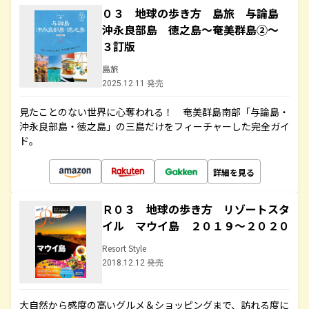
０３ 地球の歩き方 島旅 与論島
沖永良部島 徳之島～奄美群島②～
３訂版
島旅
2025.12.11 発売
見たことのない世界に心奪われる！ 奄美群島南部「与論島・
沖永良部島・徳之島」の三島だけをフィーチャーした完全ガイ
ド。
詳細を見る
Ｒ０３ 地球の歩き方 リゾートスタ
イル マウイ島 ２０１９～２０２０
Resort Style
2018.12.12 発売
大自然から感度の高いグルメ＆ショッピングまで、訪れる度に