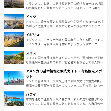
しい。
る。首都マドリードの洗練された雰囲気や、バルセロナの
フランスは、世界中の旅行者を魅了し続けるヨーロッパ屈
アートに溢れた街角から、地方では古代ローマ遺跡や中世
指の観光地だ。首都パリのエッフェル塔やルーブル美術館
の城塞都市、穏やかなビーチリゾートまで多彩な表情を見
といった象徴的なスポットから、田舎町の古風な美しさま
せる。地方によって風土や気候が異なるスペインはその個
ドイツ
で、幅広い魅力が詰まっている。華麗な宮殿、歴史的な大
性で訪れる人を魅了する。 なお、新着のスペイン情報は
コ
聖堂、美しいビーチ、そして豊かな自然が、訪れる者を心
ドイツは、豊かな歴史と多彩な文化が交差するヨーロッパ
ンテンツ一覧
を参照してほしい。
から魅了する。また、フランスは美食の国としても知ら
の中心に位置する国。中世の街並みが残るロマンチック街
れ、フランス料理はユネスコ無形文化遺産にも登録されて
道から、未来を先取りするようなモダンな都市まで多様な
イギリス
いる。シャンパンの発祥地であるランス、プロヴァンスの
顔を持つこの国は、どこを歩いても飽きることがない。ベ
香り高いラベンダー畑など、多彩な楽しみ方が可能だ。さ
ルリンの文化的活気、バイエルン州のアルプスの絶景、そ
イギリスは、古きよき伝統と最先端が共存する国。ウェス
らに、パリ以外の地域にも魅力が溢れており、どの街角に
してライン川沿いのワイン畑といった風景は必見。ビール
トミンスター寺院や大英博物館のようなランドマーク、歴
も豊かな歴史と文化が息づいている。パリ以外の個性あふ
とソーセージを味わいながら地元の人と過ごす楽しい時間
史ある大学都市、美しい丘陵地帯や牧歌的な風景など、エ
れる地方に足を運ぶとそれぞれで全く異なる文化を体験で
スイス
は、お酒好きな人にはぜひ体験してほしい。 なお、新着の
リアごとに異なる魅力がある。また、優雅なアフタヌーン
きるだろう。 なお、新着のフランス情報は
コンテンツ一覧
ドイツ情報は
コンテンツ一覧
を参照してほしい。
ティー、ビール好きにはたまらない英国パブ、サッカー観
スイスの国土面積は九州ほどの広さだが、運行時刻が正確
を参照してほしい。
戦など、本場だからこそできる体験も豊富。イギリスを旅
な交通網が整備されており、初心者でも安心して個人旅行
して楽しみつくそう。 なお、新着のイギリス情報は
コンテ
を楽しめる。日本同様に時刻表どおりの旅が可能だ。中世
アメリカの基本情報と観光ガイド・有名観光スポ
ンツ一覧
を参照してほしい。
の建物がそのまま残る町や、スイスならではのユニークな
博物館もあり、アルプス観光だけでなく町歩きも満喫する
ット
ことができる。国民の所得が高いため物価も高いが、旅行
アメリカ合衆国は、広大な土地と多様な文化が魅力の国。
者向けの交通パス提供のサービスもあり、うまく活用すれ
東海岸の都市部から西海岸のカリフォルニアまで、訪れる
ば市内交通費無料で観光を楽しむこともできる。 なお、新
場所ごとに異なる風景と体験が待っている。ニューヨーク
着のスイス情報は
コンテンツ一覧
を参照してほしい。
ハワイ
のような巨大都市は、観光、ショッピング、エンターテイ
ンメントが詰まった刺激的なスポットだ。一方、アメリカ
年間を通じて温暖な気候に恵まれ、多くの島で構成される
西部には大自然が広がり、グランドキャニオンやイエロー
ハワイは、どの島も独自の魅力をもっている。大自然の神
ストーン国立公園といった絶景が堪能できる。さらに、南
秘を感じたいなら、火山が生み出した壮大な景観を誇るハ