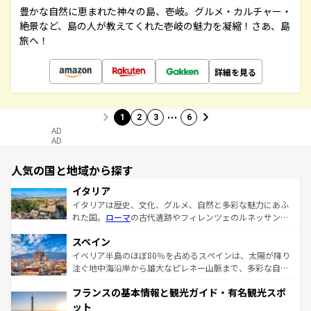
豊かな自然に恵まれた神々の島、壱岐。グルメ・カルチャー・
絶景など、島の人が教えてくれた壱岐の魅力を凝縮！さあ、島
旅へ！
詳細を見る
…
1
2
3
6
AD
AD
人気の国と地域から探す
イタリア
イタリアは歴史、文化、グルメ、自然と多彩な魅力にあふ
れた国。
ローマ
の古代遺跡やフィレンツェのルネッサンス
美術、ヴェネツィアの運河など、歴史あるスポットはもち
スペイン
ろん、トスカーナの美しい田園風景やアマルフィ海岸の絶
景など、自然景観も見逃せない。観光の合間には、本場の
イベリア半島のほぼ80％を占めるスペインは、太陽が降り
ピザやパスタなど、絶品のイタリア料理を堪能することも
注ぐ地中海沿岸から雄大なピレネー山脈まで、多彩な自然
できる。朝目覚めてから夜眠るまで、すべての瞬間を楽し
と文化が詰まったヨーロッパ屈指の旅行先だ。多様な地域
フランスの基本情報と観光ガイド・有名観光スポ
ませてくれるイタリアで、忘れられない旅をしてみよう！
文化が根付くこの国では、情熱的なフラメンコ、熱気あふ
なお、新着のイタリア情報は
コンテンツ一覧
を参照してほ
れる闘牛、そして美味しいタパスが生活の一部となってい
ット