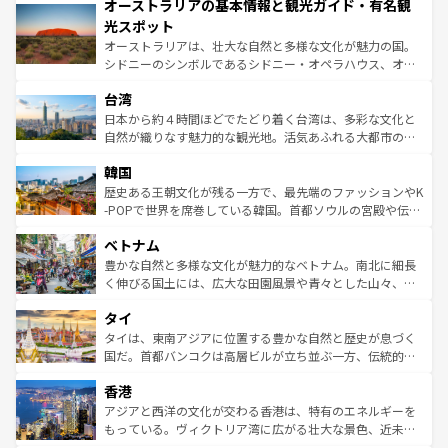
オーストラリアの基本情報と観光ガイド・有名観
部のニューオーリンズでは、音楽と美食が融合した独特の
ワイ島は見逃せない。また、定番の観光地といえばオアフ
文化が魅力。旅行者はアメリカの各地域で異なる魅力を楽
島だが、静かな自然を求めるならマウイ島やカウアイ島が
光スポット
しみながら、その多様性と豊かな歴史を感じることができ
おすすめ。エメラルドグリーンに輝く海をはじめ、豊かな
オーストラリアは、壮大な自然と多様な文化が魅力の国。
るだろう。車でのロードトリップや列車の旅も、アメリカ
文化や歴史が息づいている。「アロハスピリット」と呼ば
シドニーのシンボルであるシドニー・オペラハウス、オー
ならではの贅沢な旅のスタイルだ。 なお、新着のアメリカ
れるおもてなしの心で訪れる人々を迎えてくれるハワイの
ストラリア東海岸北部に広がる大サンゴ礁地帯グレートバ
情報は
コンテンツ一覧
を参照してほしい。
人々、おいしいローカルフードやハワイアンミュージッ
台湾
リアリーフや大陸中央部にそびえるウルル（エアーズロッ
ク、伝統的なフラダンスなど、すべてがハワイの魅力を彩
ク）、タスマニアの美しい原生林やケアンズの熱帯雨林な
日本から約４時間ほどでたどり着く台湾は、多彩な文化と
っている。訪れるたびに新しい発見と感動が待っているハ
ど、見どころがたくさん。また、カフェやワイン、オージ
自然が織りなす魅力的な観光地。活気あふれる大都市の台
ワイを、存分に味わってほしい。 なお、新着のハワイ情報
ービーフなどの食文化も豊かで、美味しいものであふれて
北やノスタルジックな町並みが人気な九份（ジォウフェ
は
コンテンツ一覧
を参照してほしい。
韓国
いる。アクティビティも充実しており、サーフィンやダイ
ン）、静ひつな山岳地帯である台湾東部など、都市の喧騒
ビング、ハイキングなど、アウトドア好きにはたまらな
と山間の静けさが共存しており、訪れる人に新しい発見と
歴史ある王朝文化が残る一方で、最先端のファッションやK
い。オーストラリアの多彩な魅力を存分に味わいつくそ
驚きをもたらしてくれる。また、奥深い台湾の食文化も魅
-POPで世界を席巻している韓国。首都ソウルの宮殿や伝統
う。 なお、新着のオーストラリア情報は
コンテンツ一覧
を
力で、夜市などの屋台グルメから高級料理、ヘルシーで美
家屋が並ぶエリアでは韓国の歴史と文化に浸ることがで
参照してほしい。
ベトナム
容にもいいと評判のスイーツなど、バラエティ豊かな料理
き、地方に足を延ばせば四季折々の自然美を楽しむことが
が味わえる。 なお、新着の台湾情報は
コンテンツ一覧
を参
できる。そして、キムチや焼肉、絶品のストリートフード
豊かな自然と多様な文化が魅力的なベトナム。南北に細長
照してほしい。
まで、さまざまな韓国料理が待っている。夜には、韓国な
く伸びる国土には、広大な田園風景や青々とした山々、世
らではのナイトライフも堪能できる。あたたかいホスピタ
界遺産に登録された壮大な自然景観が点在し、都市部では
タイ
リティに包まれながら、韓国の多彩な魅力を心ゆくまで味
急速な発展と共に伝統が息づく。ハノイの古い町並みやホ
わってみてほしい。 なお、新着の韓国情報は
コンテンツ一
ーチミン市のフランス統治時代の建物も、独特の雰囲気を
タイは、東南アジアに位置する豊かな自然と歴史が息づく
覧
を参照してほしい。
醸し出している。また、バラエティの豊かさとおいしさで
国だ。首都バンコクは高層ビルが立ち並ぶ一方、伝統的な
世界中の食通を魅了してやまないベトナム料理も魅力のひ
寺院や市場がいたるところに点在し、古きよき文化と現代
香港
とつ。フォーやバインミー、ベトナムコーヒーなどは、ぜ
の活気が交差している。北部ではチェンマイなどの山岳地
ひ現地で味わいたい。どの地域を訪れてもあたたかい人々
帯で自然と触れ合い、南部ではプーケットやクラビの美し
アジアと西洋の文化が交わる香港は、特有のエネルギーを
が旅行者を迎えてくれるので、きっと忘れられない旅にな
いビーチでリゾート気分を楽しむことができる。タイ料理
もっている。ヴィクトリア湾に広がる壮大な景色、近未来
るはずだ。 なお、新着のベトナム情報は
コンテンツ一覧
を
は世界的に有名で、屋台から高級レストランまで味覚を刺
的なアートスポット、そして歴史と現代が融合した町並