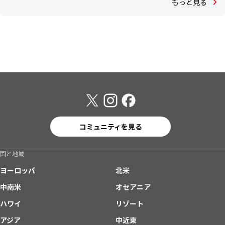
もっと見る
コミュニティを見る
国と地域
ヨーロッパ
北米
中南米
オセアニア
ハワイ
リゾート
アジア
中近東