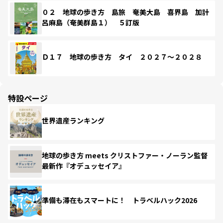
０２ 地球の歩き方 島旅 奄美大島 喜界島 加計
呂麻島（奄美群島１） ５訂版
Ｄ１７ 地球の歩き方 タイ ２０２７～２０２８
特設ページ
世界遺産ランキング
地球の歩き方 meets クリストファー・ノーラン監督
最新作『オデュッセイア』
準備も滞在もスマートに！ トラベルハック2026