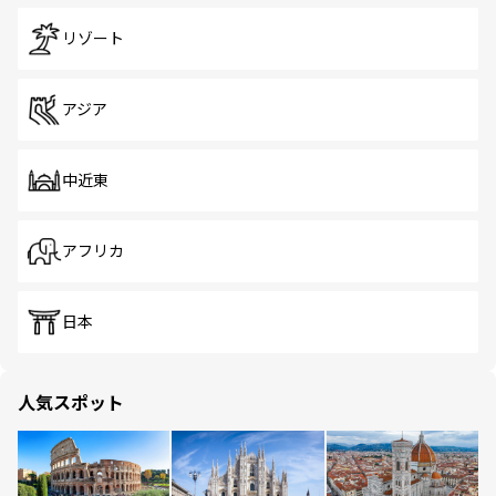
リゾート
アジア
中近東
アフリカ
日本
人気スポット