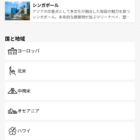
参照してほしい。
シンガポール
激する。気候は一年中温暖で、どの季節にも異なる楽しみ
み、どこを訪れても感動するはず。観光スポットが密集し
が待っている。親しみやすいタイの人々、仏教を中心とし
ており、効率よく見どころを回れるのも魅力。息をのむよ
アジアの交差点として多文化が融合した独自の魅力を放つ
た文化、そして多様な観光資源が、訪れる旅人を魅了し続
うな絶景から文化的な体験まで、香港を存分に楽しみ尽く
シンガポール。未来的な建築物が並ぶマリーナベイ、歴史
ける。 なお、新着のタイ情報は
コンテンツ一覧
を参照して
そう。 なお、新着の香港情報は
コンテンツ一覧
を参照して
と伝統を感じられるエスニックタウン、多数の緑豊かな公
ほしい。
ほしい。
園や自然保護区など、自然が調和した近代的な景観と文化
の多様性あふれるカラフルな町は、どこを歩いても新しい
国と地域
発見がある。さらに、治安のよさや充実した公共交通機関
も、旅行者にとっては魅力的なポイント。グルメも豊富
で、ホーカーズは地元の風情を楽しめる外せないスポット
ヨーロッパ
だ。訪れる人を飽きさせないシンガポールで、多様な魅力
を体感しよう。 なお、新着のシンガポール情報は
コンテン
ツ一覧
を参照してほしい。
北米
中南米
オセアニア
ハワイ