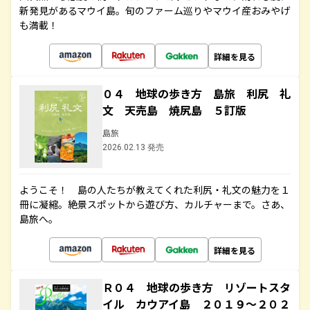
新発見があるマウイ島。旬のファーム巡りやマウイ産おみやげ
も満載！
詳細を見る
０４ 地球の歩き方 島旅 利尻 礼
文 天売島 焼尻島 ５訂版
島旅
2026.02.13 発売
ようこそ！ 島の人たちが教えてくれた利尻・礼文の魅力を１
冊に凝縮。絶景スポットから遊び方、カルチャーまで。さあ、
島旅へ。
詳細を見る
Ｒ０４ 地球の歩き方 リゾートスタ
イル カウアイ島 ２０１９～２０２