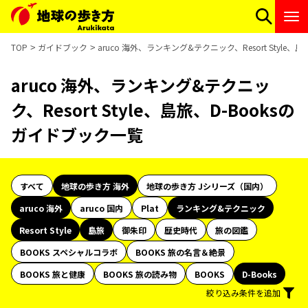
TOP
ガイドブック
aruco 海外、ランキング&テクニック、Resort Style
aruco 海外、ランキング&テクニッ
ク、Resort Style、島旅、D-Booksの
ガイドブック一覧
すべて
地球の歩き方 海外
地球の歩き方 Jシリーズ（国内）
aruco 海外
aruco 国内
Plat
ランキング&テクニック
Resort Style
島旅
御朱印
歴史時代
旅の図鑑
BOOKS スペシャルコラボ
BOOKS 旅の名言＆絶景
BOOKS 旅と健康
BOOKS 旅の読み物
BOOKS
D-Books
絞り込み条件を追加