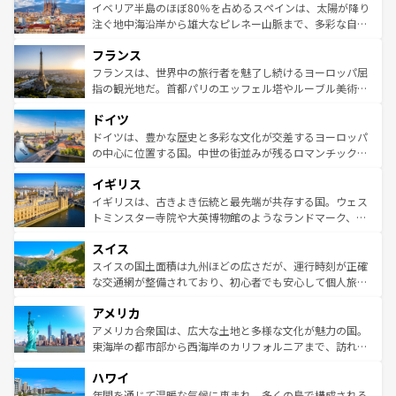
景など、自然景観も見逃せない。観光の合間には、本場の
イベリア半島のほぼ80％を占めるスペインは、太陽が降り
ピザやパスタなど、絶品のイタリア料理を堪能することも
注ぐ地中海沿岸から雄大なピレネー山脈まで、多彩な自然
できる。朝目覚めてから夜眠るまで、すべての瞬間を楽し
と文化が詰まったヨーロッパ屈指の旅行先だ。多様な地域
フランス
ませてくれるイタリアで、忘れられない旅をしてみよう！
文化が根付くこの国では、情熱的なフラメンコ、熱気あふ
なお、新着のイタリア情報は
コンテンツ一覧
を参照してほ
れる闘牛、そして美味しいタパスが生活の一部となってい
フランスは、世界中の旅行者を魅了し続けるヨーロッパ屈
しい。
る。首都マドリードの洗練された雰囲気や、バルセロナの
指の観光地だ。首都パリのエッフェル塔やルーブル美術館
アートに溢れた街角から、地方では古代ローマ遺跡や中世
といった象徴的なスポットから、田舎町の古風な美しさま
ドイツ
の城塞都市、穏やかなビーチリゾートまで多彩な表情を見
で、幅広い魅力が詰まっている。華麗な宮殿、歴史的な大
せる。地方によって風土や気候が異なるスペインはその個
聖堂、美しいビーチ、そして豊かな自然が、訪れる者を心
ドイツは、豊かな歴史と多彩な文化が交差するヨーロッパ
性で訪れる人を魅了する。 なお、新着のスペイン情報は
コ
から魅了する。また、フランスは美食の国としても知ら
の中心に位置する国。中世の街並みが残るロマンチック街
ンテンツ一覧
を参照してほしい。
れ、フランス料理はユネスコ無形文化遺産にも登録されて
道から、未来を先取りするようなモダンな都市まで多様な
イギリス
いる。シャンパンの発祥地であるランス、プロヴァンスの
顔を持つこの国は、どこを歩いても飽きることがない。ベ
香り高いラベンダー畑など、多彩な楽しみ方が可能だ。さ
ルリンの文化的活気、バイエルン州のアルプスの絶景、そ
イギリスは、古きよき伝統と最先端が共存する国。ウェス
らに、パリ以外の地域にも魅力が溢れており、どの街角に
してライン川沿いのワイン畑といった風景は必見。ビール
トミンスター寺院や大英博物館のようなランドマーク、歴
も豊かな歴史と文化が息づいている。パリ以外の個性あふ
とソーセージを味わいながら地元の人と過ごす楽しい時間
史ある大学都市、美しい丘陵地帯や牧歌的な風景など、エ
れる地方に足を運ぶとそれぞれで全く異なる文化を体験で
スイス
は、お酒好きな人にはぜひ体験してほしい。 なお、新着の
リアごとに異なる魅力がある。また、優雅なアフタヌーン
きるだろう。 なお、新着のフランス情報は
コンテンツ一覧
ドイツ情報は
コンテンツ一覧
を参照してほしい。
ティー、ビール好きにはたまらない英国パブ、サッカー観
スイスの国土面積は九州ほどの広さだが、運行時刻が正確
を参照してほしい。
戦など、本場だからこそできる体験も豊富。イギリスを旅
な交通網が整備されており、初心者でも安心して個人旅行
して楽しみつくそう。 なお、新着のイギリス情報は
コンテ
を楽しめる。日本同様に時刻表どおりの旅が可能だ。中世
アメリカ
ンツ一覧
を参照してほしい。
の建物がそのまま残る町や、スイスならではのユニークな
博物館もあり、アルプス観光だけでなく町歩きも満喫する
アメリカ合衆国は、広大な土地と多様な文化が魅力の国。
ことができる。国民の所得が高いため物価も高いが、旅行
東海岸の都市部から西海岸のカリフォルニアまで、訪れる
者向けの交通パス提供のサービスもあり、うまく活用すれ
場所ごとに異なる風景と体験が待っている。ニューヨーク
ハワイ
ば市内交通費無料で観光を楽しむこともできる。 なお、新
のような巨大都市は、観光、ショッピング、エンターテイ
着のスイス情報は
コンテンツ一覧
を参照してほしい。
ンメントが詰まった刺激的なスポットだ。一方、アメリカ
年間を通じて温暖な気候に恵まれ、多くの島で構成される