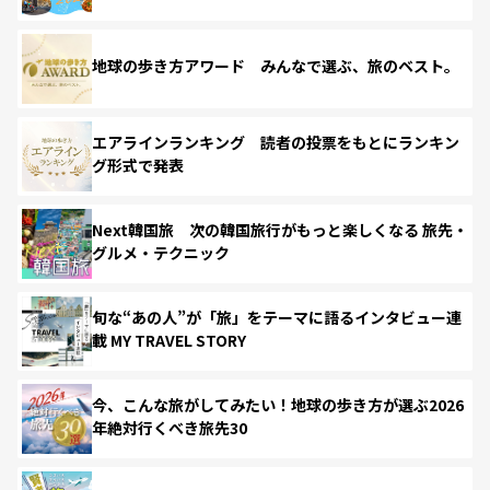
地球の歩き方アワード みんなで選ぶ、旅のベスト。
エアラインランキング 読者の投票をもとにランキン
グ形式で発表
Next韓国旅 次の韓国旅行がもっと楽しくなる 旅先・
グルメ・テクニック
旬な“あの人”が「旅」をテーマに語るインタビュー連
載 MY TRAVEL STORY
今、こんな旅がしてみたい！地球の歩き方が選ぶ2026
年絶対行くべき旅先30