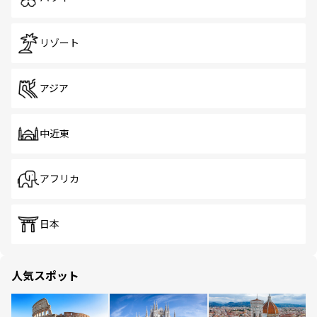
リゾート
アジア
中近東
アフリカ
日本
人気スポット