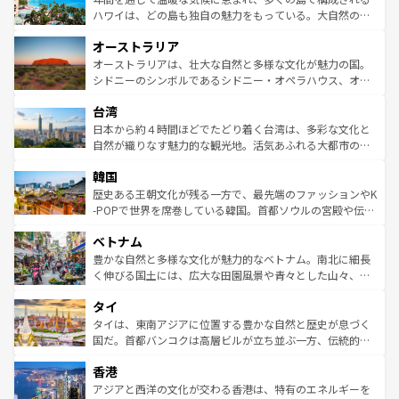
西部には大自然が広がり、グランドキャニオンやイエロー
ハワイは、どの島も独自の魅力をもっている。大自然の神
ストーン国立公園といった絶景が堪能できる。さらに、南
秘を感じたいなら、火山が生み出した壮大な景観を誇るハ
オーストラリア
部のニューオーリンズでは、音楽と美食が融合した独特の
ワイ島は見逃せない。また、定番の観光地といえばオアフ
文化が魅力。旅行者はアメリカの各地域で異なる魅力を楽
島だが、静かな自然を求めるならマウイ島やカウアイ島が
オーストラリアは、壮大な自然と多様な文化が魅力の国。
しみながら、その多様性と豊かな歴史を感じることができ
おすすめ。エメラルドグリーンに輝く海をはじめ、豊かな
シドニーのシンボルであるシドニー・オペラハウス、オー
るだろう。車でのロードトリップや列車の旅も、アメリカ
文化や歴史が息づいている。「アロハスピリット」と呼ば
ストラリア東海岸北部に広がる大サンゴ礁地帯グレートバ
ならではの贅沢な旅のスタイルだ。 なお、新着のアメリカ
台湾
れるおもてなしの心で訪れる人々を迎えてくれるハワイの
リアリーフや大陸中央部にそびえるウルル（エアーズロッ
情報は
コンテンツ一覧
を参照してほしい。
人々、おいしいローカルフードやハワイアンミュージッ
ク）、タスマニアの美しい原生林やケアンズの熱帯雨林な
日本から約４時間ほどでたどり着く台湾は、多彩な文化と
ク、伝統的なフラダンスなど、すべてがハワイの魅力を彩
ど、見どころがたくさん。また、カフェやワイン、オージ
自然が織りなす魅力的な観光地。活気あふれる大都市の台
っている。訪れるたびに新しい発見と感動が待っているハ
ービーフなどの食文化も豊かで、美味しいものであふれて
北やノスタルジックな町並みが人気な九份（ジォウフェ
ワイを、存分に味わってほしい。 なお、新着のハワイ情報
韓国
いる。アクティビティも充実しており、サーフィンやダイ
ン）、静ひつな山岳地帯である台湾東部など、都市の喧騒
は
コンテンツ一覧
を参照してほしい。
ビング、ハイキングなど、アウトドア好きにはたまらな
と山間の静けさが共存しており、訪れる人に新しい発見と
歴史ある王朝文化が残る一方で、最先端のファッションやK
い。オーストラリアの多彩な魅力を存分に味わいつくそ
驚きをもたらしてくれる。また、奥深い台湾の食文化も魅
-POPで世界を席巻している韓国。首都ソウルの宮殿や伝統
う。 なお、新着のオーストラリア情報は
コンテンツ一覧
を
力で、夜市などの屋台グルメから高級料理、ヘルシーで美
家屋が並ぶエリアでは韓国の歴史と文化に浸ることがで
参照してほしい。
ベトナム
容にもいいと評判のスイーツなど、バラエティ豊かな料理
き、地方に足を延ばせば四季折々の自然美を楽しむことが
が味わえる。 なお、新着の台湾情報は
コンテンツ一覧
を参
できる。そして、キムチや焼肉、絶品のストリートフード
豊かな自然と多様な文化が魅力的なベトナム。南北に細長
照してほしい。
まで、さまざまな韓国料理が待っている。夜には、韓国な
く伸びる国土には、広大な田園風景や青々とした山々、世
らではのナイトライフも堪能できる。あたたかいホスピタ
界遺産に登録された壮大な自然景観が点在し、都市部では
タイ
リティに包まれながら、韓国の多彩な魅力を心ゆくまで味
急速な発展と共に伝統が息づく。ハノイの古い町並みやホ
わってみてほしい。 なお、新着の韓国情報は
コンテンツ一
ーチミン市のフランス統治時代の建物も、独特の雰囲気を
タイは、東南アジアに位置する豊かな自然と歴史が息づく
覧
を参照してほしい。
醸し出している。また、バラエティの豊かさとおいしさで
国だ。首都バンコクは高層ビルが立ち並ぶ一方、伝統的な
世界中の食通を魅了してやまないベトナム料理も魅力のひ
寺院や市場がいたるところに点在し、古きよき文化と現代
香港
とつ。フォーやバインミー、ベトナムコーヒーなどは、ぜ
の活気が交差している。北部ではチェンマイなどの山岳地
ひ現地で味わいたい。どの地域を訪れてもあたたかい人々
帯で自然と触れ合い、南部ではプーケットやクラビの美し
アジアと西洋の文化が交わる香港は、特有のエネルギーを