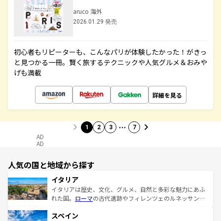
aruco 海外
2026.01.29 発売
初心者もリピーターも、こんなパリが体験したかった！がきっ
と見つかる一冊。賢く旅するテクニックや人気グルメ＆おみや
げも満載
詳細を見る
…
1
2
3
7
AD
AD
人気の国と地域から探す
イタリア
イタリアは歴史、文化、グルメ、自然と多彩な魅力にあふ
れた国。
ローマ
の古代遺跡やフィレンツェのルネッサンス
美術、ヴェネツィアの運河など、歴史あるスポットはもち
スペイン
ろん、トスカーナの美しい田園風景やアマルフィ海岸の絶