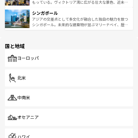
が旅行者を迎えてくれるので、きっと忘れられない旅にな
いビーチでリゾート気分を楽しむことができる。タイ料理
もっている。ヴィクトリア湾に広がる壮大な景色、近未来
るはずだ。 なお、新着のベトナム情報は
コンテンツ一覧
を
は世界的に有名で、屋台から高級レストランまで味覚を刺
的なアートスポット、そして歴史と現代が融合した町並
参照してほしい。
シンガポール
激する。気候は一年中温暖で、どの季節にも異なる楽しみ
み、どこを訪れても感動するはず。観光スポットが密集し
が待っている。親しみやすいタイの人々、仏教を中心とし
ており、効率よく見どころを回れるのも魅力。息をのむよ
アジアの交差点として多文化が融合した独自の魅力を放つ
た文化、そして多様な観光資源が、訪れる旅人を魅了し続
うな絶景から文化的な体験まで、香港を存分に楽しみ尽く
シンガポール。未来的な建築物が並ぶマリーナベイ、歴史
ける。 なお、新着のタイ情報は
コンテンツ一覧
を参照して
そう。 なお、新着の香港情報は
コンテンツ一覧
を参照して
と伝統を感じられるエスニックタウン、多数の緑豊かな公
ほしい。
ほしい。
園や自然保護区など、自然が調和した近代的な景観と文化
の多様性あふれるカラフルな町は、どこを歩いても新しい
国と地域
発見がある。さらに、治安のよさや充実した公共交通機関
も、旅行者にとっては魅力的なポイント。グルメも豊富
で、ホーカーズは地元の風情を楽しめる外せないスポット
ヨーロッパ
だ。訪れる人を飽きさせないシンガポールで、多様な魅力
を体感しよう。 なお、新着のシンガポール情報は
コンテン
ツ一覧
を参照してほしい。
北米
中南米
オセアニア
ハワイ