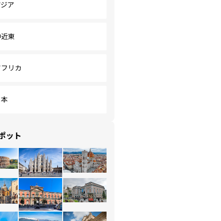
アジア
中近東
アフリカ
日本
ポット