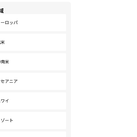
域
ヨーロッパ
北米
中南米
オセアニア
ハワイ
リゾート