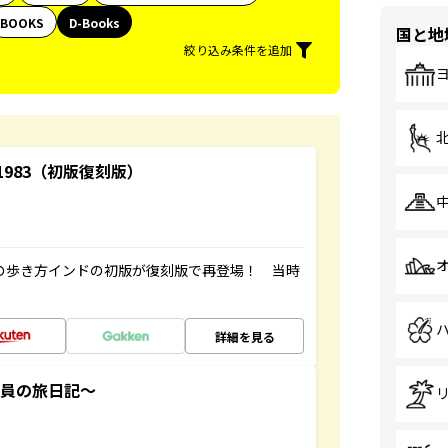
BOOKS
D-Books
国と地
絞り込み条件を追加
-1983（初版復刻版）
球の歩き方インドの初版が復刻版で再登場！ 当時
詳細を見る
社員の旅日記～