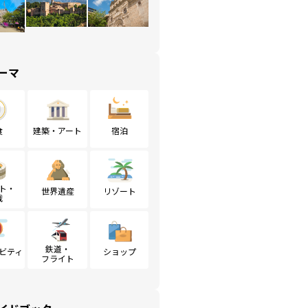
ーマ
食
建築・アート
宿泊
ト・
世界遺産
リゾート
戦
鉄道・
ビティ
ショップ
フライト