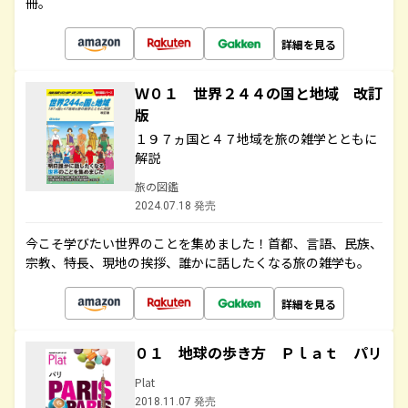
冊。
詳細を見る
Ｗ０１ 世界２４４の国と地域 改訂
版
１９７ヵ国と４７地域を旅の雑学とともに
解説
旅の図鑑
2024.07.18 発売
今こそ学びたい世界のことを集めました！首都、言語、民族、
宗教、特長、現地の挨拶、誰かに話したくなる旅の雑学も。
詳細を見る
０１ 地球の歩き方 Ｐｌａｔ パリ
Plat
2018.11.07 発売