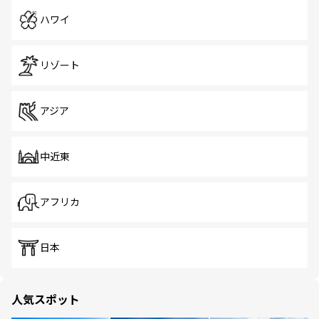
ハワイ
リゾート
アジア
中近東
アフリカ
日本
人気スポット