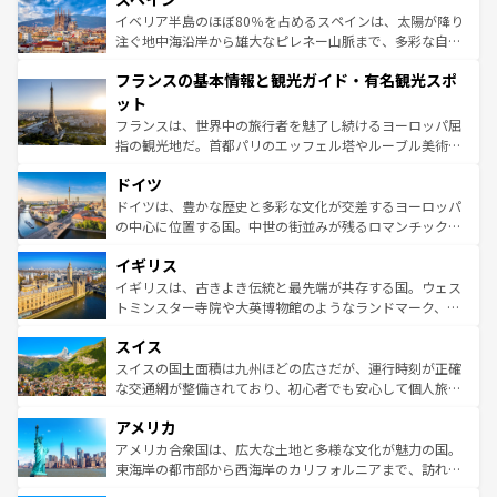
景など、自然景観も見逃せない。観光の合間には、本場の
イベリア半島のほぼ80％を占めるスペインは、太陽が降り
ピザやパスタなど、絶品のイタリア料理を堪能することも
注ぐ地中海沿岸から雄大なピレネー山脈まで、多彩な自然
できる。朝目覚めてから夜眠るまで、すべての瞬間を楽し
と文化が詰まったヨーロッパ屈指の旅行先だ。多様な地域
フランスの基本情報と観光ガイド・有名観光スポ
ませてくれるイタリアで、忘れられない旅をしてみよう！
文化が根付くこの国では、情熱的なフラメンコ、熱気あふ
なお、新着のイタリア情報は
コンテンツ一覧
を参照してほ
れる闘牛、そして美味しいタパスが生活の一部となってい
ット
しい。
る。首都マドリードの洗練された雰囲気や、バルセロナの
フランスは、世界中の旅行者を魅了し続けるヨーロッパ屈
アートに溢れた街角から、地方では古代ローマ遺跡や中世
指の観光地だ。首都パリのエッフェル塔やルーブル美術館
の城塞都市、穏やかなビーチリゾートまで多彩な表情を見
といった象徴的なスポットから、田舎町の古風な美しさま
せる。地方によって風土や気候が異なるスペインはその個
ドイツ
で、幅広い魅力が詰まっている。華麗な宮殿、歴史的な大
性で訪れる人を魅了する。 なお、新着のスペイン情報は
コ
聖堂、美しいビーチ、そして豊かな自然が、訪れる者を心
ドイツは、豊かな歴史と多彩な文化が交差するヨーロッパ
ンテンツ一覧
を参照してほしい。
から魅了する。また、フランスは美食の国としても知ら
の中心に位置する国。中世の街並みが残るロマンチック街
れ、フランス料理はユネスコ無形文化遺産にも登録されて
道から、未来を先取りするようなモダンな都市まで多様な
イギリス
いる。シャンパンの発祥地であるランス、プロヴァンスの
顔を持つこの国は、どこを歩いても飽きることがない。ベ
香り高いラベンダー畑など、多彩な楽しみ方が可能だ。さ
ルリンの文化的活気、バイエルン州のアルプスの絶景、そ
イギリスは、古きよき伝統と最先端が共存する国。ウェス
らに、パリ以外の地域にも魅力が溢れており、どの街角に
してライン川沿いのワイン畑といった風景は必見。ビール
トミンスター寺院や大英博物館のようなランドマーク、歴
も豊かな歴史と文化が息づいている。パリ以外の個性あふ
とソーセージを味わいながら地元の人と過ごす楽しい時間
史ある大学都市、美しい丘陵地帯や牧歌的な風景など、エ
れる地方に足を運ぶとそれぞれで全く異なる文化を体験で
スイス
は、お酒好きな人にはぜひ体験してほしい。 なお、新着の
リアごとに異なる魅力がある。また、優雅なアフタヌーン
きるだろう。 なお、新着のフランス情報は
コンテンツ一覧
ドイツ情報は
コンテンツ一覧
を参照してほしい。
ティー、ビール好きにはたまらない英国パブ、サッカー観
スイスの国土面積は九州ほどの広さだが、運行時刻が正確
を参照してほしい。
戦など、本場だからこそできる体験も豊富。イギリスを旅
な交通網が整備されており、初心者でも安心して個人旅行
して楽しみつくそう。 なお、新着のイギリス情報は
コンテ
を楽しめる。日本同様に時刻表どおりの旅が可能だ。中世
アメリカ
ンツ一覧
を参照してほしい。
の建物がそのまま残る町や、スイスならではのユニークな
博物館もあり、アルプス観光だけでなく町歩きも満喫する
アメリカ合衆国は、広大な土地と多様な文化が魅力の国。
ことができる。国民の所得が高いため物価も高いが、旅行
東海岸の都市部から西海岸のカリフォルニアまで、訪れる
者向けの交通パス提供のサービスもあり、うまく活用すれ
場所ごとに異なる風景と体験が待っている。ニューヨーク