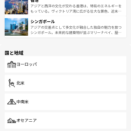
香港
の活気が交差している。北部ではチェンマイなどの山岳地
ひ現地で味わいたい。どの地域を訪れてもあたたかい人々
帯で自然と触れ合い、南部ではプーケットやクラビの美し
アジアと西洋の文化が交わる香港は、特有のエネルギーを
が旅行者を迎えてくれるので、きっと忘れられない旅にな
いビーチでリゾート気分を楽しむことができる。タイ料理
もっている。ヴィクトリア湾に広がる壮大な景色、近未来
るはずだ。 なお、新着のベトナム情報は
コンテンツ一覧
を
は世界的に有名で、屋台から高級レストランまで味覚を刺
的なアートスポット、そして歴史と現代が融合した町並
参照してほしい。
シンガポール
激する。気候は一年中温暖で、どの季節にも異なる楽しみ
み、どこを訪れても感動するはず。観光スポットが密集し
が待っている。親しみやすいタイの人々、仏教を中心とし
ており、効率よく見どころを回れるのも魅力。息をのむよ
アジアの交差点として多文化が融合した独自の魅力を放つ
た文化、そして多様な観光資源が、訪れる旅人を魅了し続
うな絶景から文化的な体験まで、香港を存分に楽しみ尽く
シンガポール。未来的な建築物が並ぶマリーナベイ、歴史
ける。 なお、新着のタイ情報は
コンテンツ一覧
を参照して
そう。 なお、新着の香港情報は
コンテンツ一覧
を参照して
と伝統を感じられるエスニックタウン、多数の緑豊かな公
ほしい。
ほしい。
園や自然保護区など、自然が調和した近代的な景観と文化
の多様性あふれるカラフルな町は、どこを歩いても新しい
国と地域
発見がある。さらに、治安のよさや充実した公共交通機関
も、旅行者にとっては魅力的なポイント。グルメも豊富
で、ホーカーズは地元の風情を楽しめる外せないスポット
ヨーロッパ
だ。訪れる人を飽きさせないシンガポールで、多様な魅力
を体感しよう。 なお、新着のシンガポール情報は
コンテン
ツ一覧
を参照してほしい。
北米
中南米
オセアニア