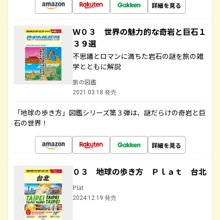
詳細を見る
Ｗ０３ 世界の魅力的な奇岩と巨石１
３９選
不思議とロマンに満ちた岩石の謎を旅の雑
学とともに解説
旅の図鑑
2021.03.18 発売
「地球の歩き方」図鑑シリーズ第３弾は、謎だらけの奇岩と巨
石の世界！
詳細を見る
０３ 地球の歩き方 Ｐｌａｔ 台北
Plat
2024.12.19 発売