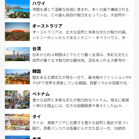
ハワイ
ば市内交通費無料で観光を楽しむこともできる。 なお、新
のような巨大都市は、観光、ショッピング、エンターテイ
着のスイス情報は
コンテンツ一覧
を参照してほしい。
ンメントが詰まった刺激的なスポットだ。一方、アメリカ
年間を通じて温暖な気候に恵まれ、多くの島で構成される
西部には大自然が広がり、グランドキャニオンやイエロー
ハワイは、どの島も独自の魅力をもっている。大自然の神
ストーン国立公園といった絶景が堪能できる。さらに、南
秘を感じたいなら、火山が生み出した壮大な景観を誇るハ
オーストラリア
部のニューオーリンズでは、音楽と美食が融合した独特の
ワイ島は見逃せない。また、定番の観光地といえばオアフ
文化が魅力。旅行者はアメリカの各地域で異なる魅力を楽
島だが、静かな自然を求めるならマウイ島やカウアイ島が
オーストラリアは、壮大な自然と多様な文化が魅力の国。
しみながら、その多様性と豊かな歴史を感じることができ
おすすめ。エメラルドグリーンに輝く海をはじめ、豊かな
シドニーのシンボルであるシドニー・オペラハウス、オー
るだろう。車でのロードトリップや列車の旅も、アメリカ
文化や歴史が息づいている。「アロハスピリット」と呼ば
ストラリア東海岸北部に広がる大サンゴ礁地帯グレートバ
ならではの贅沢な旅のスタイルだ。 なお、新着のアメリカ
台湾
れるおもてなしの心で訪れる人々を迎えてくれるハワイの
リアリーフや大陸中央部にそびえるウルル（エアーズロッ
情報は
コンテンツ一覧
を参照してほしい。
人々、おいしいローカルフードやハワイアンミュージッ
ク）、タスマニアの美しい原生林やケアンズの熱帯雨林な
日本から約４時間ほどでたどり着く台湾は、多彩な文化と
ク、伝統的なフラダンスなど、すべてがハワイの魅力を彩
ど、見どころがたくさん。また、カフェやワイン、オージ
自然が織りなす魅力的な観光地。活気あふれる大都市の台
っている。訪れるたびに新しい発見と感動が待っているハ
ービーフなどの食文化も豊かで、美味しいものであふれて
北やノスタルジックな町並みが人気な九份（ジォウフェ
ワイを、存分に味わってほしい。 なお、新着のハワイ情報
韓国
いる。アクティビティも充実しており、サーフィンやダイ
ン）、静ひつな山岳地帯である台湾東部など、都市の喧騒
は
コンテンツ一覧
を参照してほしい。
ビング、ハイキングなど、アウトドア好きにはたまらな
と山間の静けさが共存しており、訪れる人に新しい発見と
歴史ある王朝文化が残る一方で、最先端のファッションやK
い。オーストラリアの多彩な魅力を存分に味わいつくそ
驚きをもたらしてくれる。また、奥深い台湾の食文化も魅
-POPで世界を席巻している韓国。首都ソウルの宮殿や伝統
う。 なお、新着のオーストラリア情報は
コンテンツ一覧
を
力で、夜市などの屋台グルメから高級料理、ヘルシーで美
家屋が並ぶエリアでは韓国の歴史と文化に浸ることがで
参照してほしい。
ベトナム
容にもいいと評判のスイーツなど、バラエティ豊かな料理
き、地方に足を延ばせば四季折々の自然美を楽しむことが
が味わえる。 なお、新着の台湾情報は
コンテンツ一覧
を参
できる。そして、キムチや焼肉、絶品のストリートフード
豊かな自然と多様な文化が魅力的なベトナム。南北に細長
照してほしい。
まで、さまざまな韓国料理が待っている。夜には、韓国な
く伸びる国土には、広大な田園風景や青々とした山々、世
らではのナイトライフも堪能できる。あたたかいホスピタ
界遺産に登録された壮大な自然景観が点在し、都市部では
タイ
リティに包まれながら、韓国の多彩な魅力を心ゆくまで味
急速な発展と共に伝統が息づく。ハノイの古い町並みやホ
わってみてほしい。 なお、新着の韓国情報は
コンテンツ一
ーチミン市のフランス統治時代の建物も、独特の雰囲気を
タイは、東南アジアに位置する豊かな自然と歴史が息づく
覧
を参照してほしい。
醸し出している。また、バラエティの豊かさとおいしさで
国だ。首都バンコクは高層ビルが立ち並ぶ一方、伝統的な
世界中の食通を魅了してやまないベトナム料理も魅力のひ
寺院や市場がいたるところに点在し、古きよき文化と現代
とつ。フォーやバインミー、ベトナムコーヒーなどは、ぜ