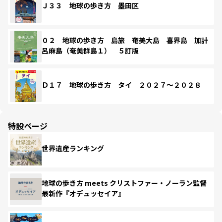
Ｊ３３ 地球の歩き方 墨田区
０２ 地球の歩き方 島旅 奄美大島 喜界島 加計
呂麻島（奄美群島１） ５訂版
Ｄ１７ 地球の歩き方 タイ ２０２７～２０２８
特設ページ
世界遺産ランキング
地球の歩き方 meets クリストファー・ノーラン監督
最新作『オデュッセイア』