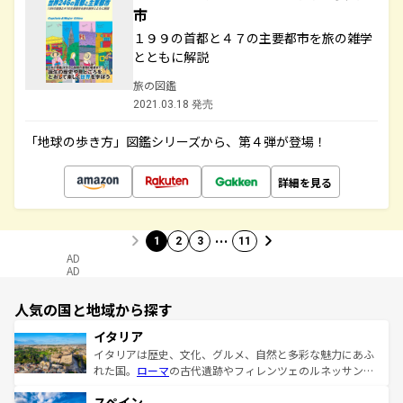
市
１９９の首都と４７の主要都市を旅の雑学
とともに解説
旅の図鑑
2021.03.18 発売
「地球の歩き方」図鑑シリーズから、第４弾が登場！
詳細を見る
…
1
2
3
11
AD
AD
人気の国と地域から探す
イタリア
イタリアは歴史、文化、グルメ、自然と多彩な魅力にあふ
れた国。
ローマ
の古代遺跡やフィレンツェのルネッサンス
美術、ヴェネツィアの運河など、歴史あるスポットはもち
スペイン
ろん、トスカーナの美しい田園風景やアマルフィ海岸の絶