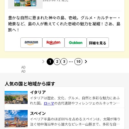
2025.06.12 発売
豊かな自然に恵まれた神々の島、壱岐。グルメ・カルチャー・
絶景など、島の人が教えてくれた壱岐の魅力を凝縮！さあ、島
旅へ！
詳細を見る
…
1
2
3
10
AD
AD
人気の国と地域から探す
イタリア
イタリアは歴史、文化、グルメ、自然と多彩な魅力にあふ
れた国。
ローマ
の古代遺跡やフィレンツェのルネッサンス
美術、ヴェネツィアの運河など、歴史あるスポットはもち
スペイン
ろん、トスカーナの美しい田園風景やアマルフィ海岸の絶
景など、自然景観も見逃せない。観光の合間には、本場の
イベリア半島のほぼ80％を占めるスペインは、太陽が降り
ピザやパスタなど、絶品のイタリア料理を堪能することも
注ぐ地中海沿岸から雄大なピレネー山脈まで、多彩な自然
できる。朝目覚めてから夜眠るまで、すべての瞬間を楽し