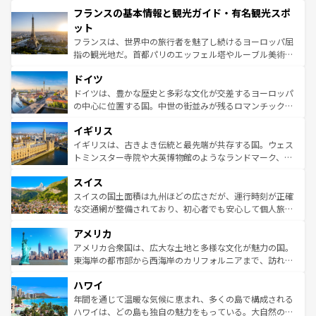
と文化が詰まったヨーロッパ屈指の旅行先だ。多様な地域
フランスの基本情報と観光ガイド・有名観光スポ
ませてくれるイタリアで、忘れられない旅をしてみよう！
文化が根付くこの国では、情熱的なフラメンコ、熱気あふ
なお、新着のイタリア情報は
コンテンツ一覧
を参照してほ
れる闘牛、そして美味しいタパスが生活の一部となってい
ット
しい。
る。首都マドリードの洗練された雰囲気や、バルセロナの
フランスは、世界中の旅行者を魅了し続けるヨーロッパ屈
アートに溢れた街角から、地方では古代ローマ遺跡や中世
指の観光地だ。首都パリのエッフェル塔やルーブル美術館
の城塞都市、穏やかなビーチリゾートまで多彩な表情を見
といった象徴的なスポットから、田舎町の古風な美しさま
せる。地方によって風土や気候が異なるスペインはその個
ドイツ
で、幅広い魅力が詰まっている。華麗な宮殿、歴史的な大
性で訪れる人を魅了する。 なお、新着のスペイン情報は
コ
聖堂、美しいビーチ、そして豊かな自然が、訪れる者を心
ドイツは、豊かな歴史と多彩な文化が交差するヨーロッパ
ンテンツ一覧
を参照してほしい。
から魅了する。また、フランスは美食の国としても知ら
の中心に位置する国。中世の街並みが残るロマンチック街
れ、フランス料理はユネスコ無形文化遺産にも登録されて
道から、未来を先取りするようなモダンな都市まで多様な
イギリス
いる。シャンパンの発祥地であるランス、プロヴァンスの
顔を持つこの国は、どこを歩いても飽きることがない。ベ
香り高いラベンダー畑など、多彩な楽しみ方が可能だ。さ
ルリンの文化的活気、バイエルン州のアルプスの絶景、そ
イギリスは、古きよき伝統と最先端が共存する国。ウェス
らに、パリ以外の地域にも魅力が溢れており、どの街角に
してライン川沿いのワイン畑といった風景は必見。ビール
トミンスター寺院や大英博物館のようなランドマーク、歴
も豊かな歴史と文化が息づいている。パリ以外の個性あふ
とソーセージを味わいながら地元の人と過ごす楽しい時間
史ある大学都市、美しい丘陵地帯や牧歌的な風景など、エ
れる地方に足を運ぶとそれぞれで全く異なる文化を体験で
スイス
は、お酒好きな人にはぜひ体験してほしい。 なお、新着の
リアごとに異なる魅力がある。また、優雅なアフタヌーン
きるだろう。 なお、新着のフランス情報は
コンテンツ一覧
ドイツ情報は
コンテンツ一覧
を参照してほしい。
ティー、ビール好きにはたまらない英国パブ、サッカー観
スイスの国土面積は九州ほどの広さだが、運行時刻が正確
を参照してほしい。
戦など、本場だからこそできる体験も豊富。イギリスを旅
な交通網が整備されており、初心者でも安心して個人旅行
して楽しみつくそう。 なお、新着のイギリス情報は
コンテ
を楽しめる。日本同様に時刻表どおりの旅が可能だ。中世
アメリカ
ンツ一覧
を参照してほしい。
の建物がそのまま残る町や、スイスならではのユニークな
博物館もあり、アルプス観光だけでなく町歩きも満喫する
アメリカ合衆国は、広大な土地と多様な文化が魅力の国。
ことができる。国民の所得が高いため物価も高いが、旅行
東海岸の都市部から西海岸のカリフォルニアまで、訪れる
者向けの交通パス提供のサービスもあり、うまく活用すれ
場所ごとに異なる風景と体験が待っている。ニューヨーク
ハワイ
ば市内交通費無料で観光を楽しむこともできる。 なお、新
のような巨大都市は、観光、ショッピング、エンターテイ
着のスイス情報は
コンテンツ一覧
を参照してほしい。
ンメントが詰まった刺激的なスポットだ。一方、アメリカ
年間を通じて温暖な気候に恵まれ、多くの島で構成される
西部には大自然が広がり、グランドキャニオンやイエロー
ハワイは、どの島も独自の魅力をもっている。大自然の神