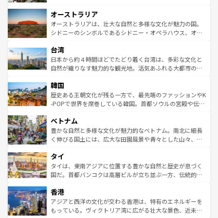
ストーン国立公園といった絶景が堪能できる。さらに、南
秘を感じたいなら、火山が生み出した壮大な景観を誇るハ
オーストラリア
部のニューオーリンズでは、音楽と美食が融合した独特の
ワイ島は見逃せない。また、定番の観光地といえばオアフ
文化が魅力。旅行者はアメリカの各地域で異なる魅力を楽
島だが、静かな自然を求めるならマウイ島やカウアイ島が
オーストラリアは、壮大な自然と多様な文化が魅力の国。
しみながら、その多様性と豊かな歴史を感じることができ
おすすめ。エメラルドグリーンに輝く海をはじめ、豊かな
シドニーのシンボルであるシドニー・オペラハウス、オー
るだろう。車でのロードトリップや列車の旅も、アメリカ
文化や歴史が息づいている。「アロハスピリット」と呼ば
ストラリア東海岸北部に広がる大サンゴ礁地帯グレートバ
ならではの贅沢な旅のスタイルだ。 なお、新着のアメリカ
台湾
れるおもてなしの心で訪れる人々を迎えてくれるハワイの
リアリーフや大陸中央部にそびえるウルル（エアーズロッ
情報は
コンテンツ一覧
を参照してほしい。
人々、おいしいローカルフードやハワイアンミュージッ
ク）、タスマニアの美しい原生林やケアンズの熱帯雨林な
日本から約４時間ほどでたどり着く台湾は、多彩な文化と
ク、伝統的なフラダンスなど、すべてがハワイの魅力を彩
ど、見どころがたくさん。また、カフェやワイン、オージ
自然が織りなす魅力的な観光地。活気あふれる大都市の台
っている。訪れるたびに新しい発見と感動が待っているハ
ービーフなどの食文化も豊かで、美味しいものであふれて
北やノスタルジックな町並みが人気な九份（ジォウフェ
ワイを、存分に味わってほしい。 なお、新着のハワイ情報
韓国
いる。アクティビティも充実しており、サーフィンやダイ
ン）、静ひつな山岳地帯である台湾東部など、都市の喧騒
は
コンテンツ一覧
を参照してほしい。
ビング、ハイキングなど、アウトドア好きにはたまらな
と山間の静けさが共存しており、訪れる人に新しい発見と
歴史ある王朝文化が残る一方で、最先端のファッションやK
い。オーストラリアの多彩な魅力を存分に味わいつくそ
驚きをもたらしてくれる。また、奥深い台湾の食文化も魅
-POPで世界を席巻している韓国。首都ソウルの宮殿や伝統
う。 なお、新着のオーストラリア情報は
コンテンツ一覧
を
力で、夜市などの屋台グルメから高級料理、ヘルシーで美
家屋が並ぶエリアでは韓国の歴史と文化に浸ることがで
参照してほしい。
ベトナム
容にもいいと評判のスイーツなど、バラエティ豊かな料理
き、地方に足を延ばせば四季折々の自然美を楽しむことが
が味わえる。 なお、新着の台湾情報は
コンテンツ一覧
を参
できる。そして、キムチや焼肉、絶品のストリートフード
豊かな自然と多様な文化が魅力的なベトナム。南北に細長
照してほしい。
まで、さまざまな韓国料理が待っている。夜には、韓国な
く伸びる国土には、広大な田園風景や青々とした山々、世
らではのナイトライフも堪能できる。あたたかいホスピタ
界遺産に登録された壮大な自然景観が点在し、都市部では
タイ
リティに包まれながら、韓国の多彩な魅力を心ゆくまで味
急速な発展と共に伝統が息づく。ハノイの古い町並みやホ
わってみてほしい。 なお、新着の韓国情報は
コンテンツ一
ーチミン市のフランス統治時代の建物も、独特の雰囲気を
タイは、東南アジアに位置する豊かな自然と歴史が息づく
覧
を参照してほしい。
醸し出している。また、バラエティの豊かさとおいしさで
国だ。首都バンコクは高層ビルが立ち並ぶ一方、伝統的な
世界中の食通を魅了してやまないベトナム料理も魅力のひ
寺院や市場がいたるところに点在し、古きよき文化と現代
香港
とつ。フォーやバインミー、ベトナムコーヒーなどは、ぜ
の活気が交差している。北部ではチェンマイなどの山岳地
ひ現地で味わいたい。どの地域を訪れてもあたたかい人々
帯で自然と触れ合い、南部ではプーケットやクラビの美し
アジアと西洋の文化が交わる香港は、特有のエネルギーを
が旅行者を迎えてくれるので、きっと忘れられない旅にな
いビーチでリゾート気分を楽しむことができる。タイ料理
もっている。ヴィクトリア湾に広がる壮大な景色、近未来
るはずだ。 なお、新着のベトナム情報は
コンテンツ一覧
を