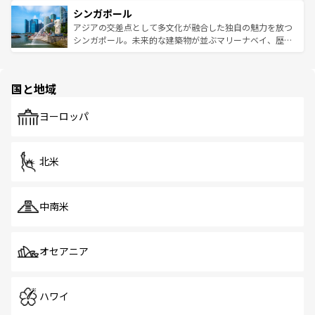
は世界的に有名で、屋台から高級レストランまで味覚を刺
的なアートスポット、そして歴史と現代が融合した町並
参照してほしい。
シンガポール
激する。気候は一年中温暖で、どの季節にも異なる楽しみ
み、どこを訪れても感動するはず。観光スポットが密集し
が待っている。親しみやすいタイの人々、仏教を中心とし
ており、効率よく見どころを回れるのも魅力。息をのむよ
アジアの交差点として多文化が融合した独自の魅力を放つ
た文化、そして多様な観光資源が、訪れる旅人を魅了し続
うな絶景から文化的な体験まで、香港を存分に楽しみ尽く
シンガポール。未来的な建築物が並ぶマリーナベイ、歴史
ける。 なお、新着のタイ情報は
コンテンツ一覧
を参照して
そう。 なお、新着の香港情報は
コンテンツ一覧
を参照して
と伝統を感じられるエスニックタウン、多数の緑豊かな公
ほしい。
ほしい。
園や自然保護区など、自然が調和した近代的な景観と文化
の多様性あふれるカラフルな町は、どこを歩いても新しい
国と地域
発見がある。さらに、治安のよさや充実した公共交通機関
も、旅行者にとっては魅力的なポイント。グルメも豊富
で、ホーカーズは地元の風情を楽しめる外せないスポット
ヨーロッパ
だ。訪れる人を飽きさせないシンガポールで、多様な魅力
を体感しよう。 なお、新着のシンガポール情報は
コンテン
ツ一覧
を参照してほしい。
北米
中南米
オセアニア
ハワイ