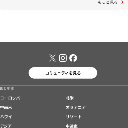
もっと見る
コミュニティを見る
国と地域
ヨーロッパ
北米
中南米
オセアニア
ハワイ
リゾート
アジア
中近東