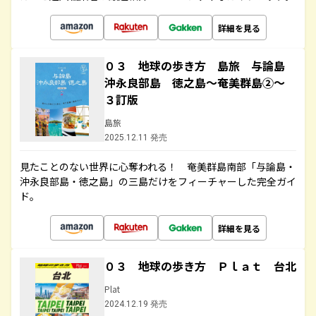
詳細を見る
０３ 地球の歩き方 島旅 与論島
沖永良部島 徳之島～奄美群島②～
３訂版
島旅
2025.12.11 発売
見たことのない世界に心奪われる！ 奄美群島南部「与論島・
沖永良部島・徳之島」の三島だけをフィーチャーした完全ガイ
ド。
詳細を見る
０３ 地球の歩き方 Ｐｌａｔ 台北
Plat
2024.12.19 発売