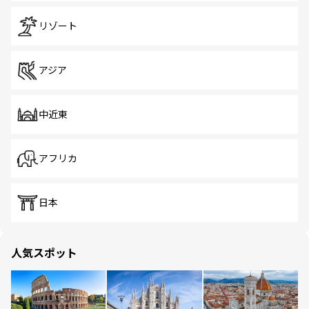
リゾート
アジア
中近東
アフリカ
日本
人気スポット