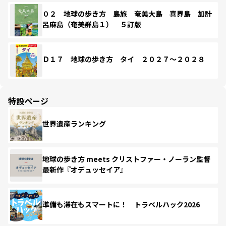
０２ 地球の歩き方 島旅 奄美大島 喜界島 加計
呂麻島（奄美群島１） ５訂版
Ｄ１７ 地球の歩き方 タイ ２０２７～２０２８
特設ページ
世界遺産ランキング
地球の歩き方 meets クリストファー・ノーラン監督
最新作『オデュッセイア』
準備も滞在もスマートに！ トラベルハック2026