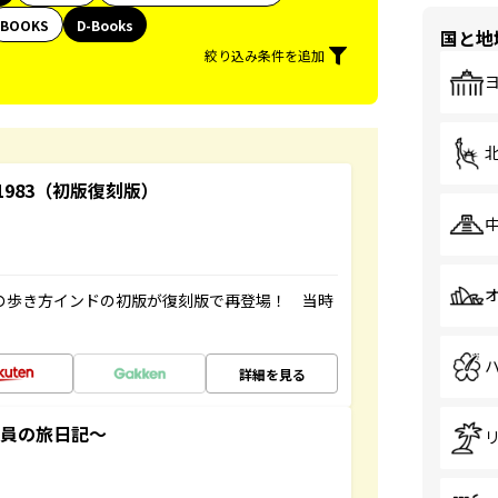
BOOKS
D-Books
国と地
絞り込み条件を追加
-1983（初版復刻版）
球の歩き方インドの初版が復刻版で再登場！ 当時
詳細を見る
社員の旅日記～