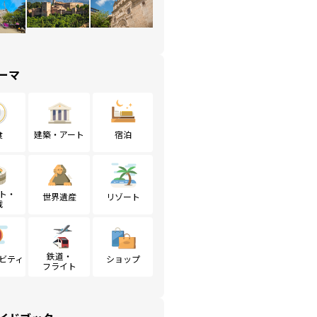
ーマ
食
建築・アート
宿泊
ト・
世界遺産
リゾート
戦
鉄道・
ビティ
ショップ
フライト