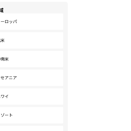
域
ヨーロッパ
北米
中南米
オセアニア
ハワイ
リゾート