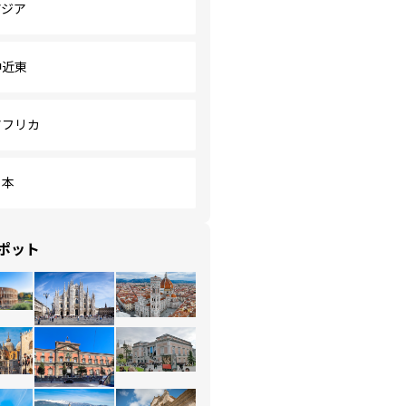
アジア
中近東
アフリカ
日本
ポット