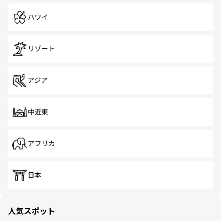
ハワイ
リゾート
アジア
中近東
アフリカ
日本
人気スポット