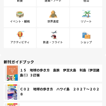
飲食
建築・アート
宿泊
イベント・観戦
世界遺産
リゾート
アクティビティ
鉄道・フライト
ショップ
新刊ガイドブック
１５ 地球の歩き方 島旅 伊豆大島 利島（伊豆諸
島①）３訂版
Ｃ０２ 地球の歩き方 ハワイ島 ２０２７～２０２
８