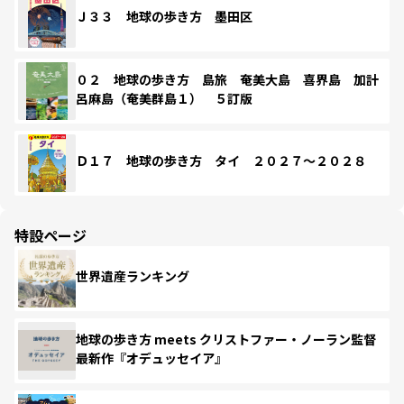
Ｊ３３ 地球の歩き方 墨田区
０２ 地球の歩き方 島旅 奄美大島 喜界島 加計
呂麻島（奄美群島１） ５訂版
Ｄ１７ 地球の歩き方 タイ ２０２７～２０２８
特設ページ
世界遺産ランキング
地球の歩き方 meets クリストファー・ノーラン監督
最新作『オデュッセイア』