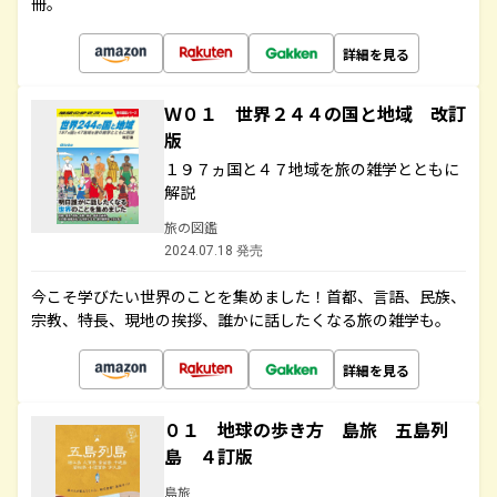
冊。
詳細を見る
Ｗ０１ 世界２４４の国と地域 改訂
版
１９７ヵ国と４７地域を旅の雑学とともに
解説
旅の図鑑
2024.07.18 発売
今こそ学びたい世界のことを集めました！首都、言語、民族、
宗教、特長、現地の挨拶、誰かに話したくなる旅の雑学も。
詳細を見る
０１ 地球の歩き方 島旅 五島列
島 ４訂版
島旅