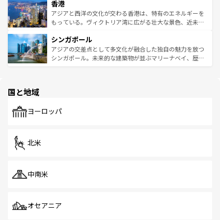
香港
とつ。フォーやバインミー、ベトナムコーヒーなどは、ぜ
の活気が交差している。北部ではチェンマイなどの山岳地
ひ現地で味わいたい。どの地域を訪れてもあたたかい人々
帯で自然と触れ合い、南部ではプーケットやクラビの美し
アジアと西洋の文化が交わる香港は、特有のエネルギーを
が旅行者を迎えてくれるので、きっと忘れられない旅にな
いビーチでリゾート気分を楽しむことができる。タイ料理
もっている。ヴィクトリア湾に広がる壮大な景色、近未来
るはずだ。 なお、新着のベトナム情報は
コンテンツ一覧
を
は世界的に有名で、屋台から高級レストランまで味覚を刺
的なアートスポット、そして歴史と現代が融合した町並
参照してほしい。
シンガポール
激する。気候は一年中温暖で、どの季節にも異なる楽しみ
み、どこを訪れても感動するはず。観光スポットが密集し
が待っている。親しみやすいタイの人々、仏教を中心とし
ており、効率よく見どころを回れるのも魅力。息をのむよ
アジアの交差点として多文化が融合した独自の魅力を放つ
た文化、そして多様な観光資源が、訪れる旅人を魅了し続
うな絶景から文化的な体験まで、香港を存分に楽しみ尽く
シンガポール。未来的な建築物が並ぶマリーナベイ、歴史
ける。 なお、新着のタイ情報は
コンテンツ一覧
を参照して
そう。 なお、新着の香港情報は
コンテンツ一覧
を参照して
と伝統を感じられるエスニックタウン、多数の緑豊かな公
ほしい。
ほしい。
園や自然保護区など、自然が調和した近代的な景観と文化
の多様性あふれるカラフルな町は、どこを歩いても新しい
国と地域
発見がある。さらに、治安のよさや充実した公共交通機関
も、旅行者にとっては魅力的なポイント。グルメも豊富
で、ホーカーズは地元の風情を楽しめる外せないスポット
ヨーロッパ
だ。訪れる人を飽きさせないシンガポールで、多様な魅力
を体感しよう。 なお、新着のシンガポール情報は
コンテン
ツ一覧
を参照してほしい。
北米
中南米
オセアニア