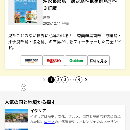
沖永良部島 徳之島～奄美群島②～
３訂版
島旅
2025.12.11 発売
見たことのない世界に心奪われる！ 奄美群島南部「与論島・
沖永良部島・徳之島」の三島だけをフィーチャーした完全ガイ
ド。
詳細を見る
…
1
2
3
9
AD
AD
人気の国と地域から探す
イタリア
イタリアは歴史、文化、グルメ、自然と多彩な魅力にあふ
れた国。
ローマ
の古代遺跡やフィレンツェのルネッサンス
美術、ヴェネツィアの運河など、歴史あるスポットはもち