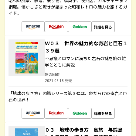
昭和の風景、家電、乗り物、駄菓子、喫茶店、カルチャーまで
網羅。懐かしさと驚きが詰まった昭和レトロの魅力を旅するガ
イド。
詳細を見る
Ｗ０３ 世界の魅力的な奇岩と巨石１
３９選
不思議とロマンに満ちた岩石の謎を旅の雑
学とともに解説
旅の図鑑
2021.03.18 発売
「地球の歩き方」図鑑シリーズ第３弾は、謎だらけの奇岩と巨
石の世界！
詳細を見る
０３ 地球の歩き方 島旅 与論島