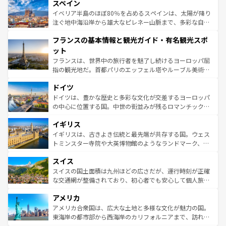
スペイン
ろん、トスカーナの美しい田園風景やアマルフィ海岸の絶
景など、自然景観も見逃せない。観光の合間には、本場の
イベリア半島のほぼ80％を占めるスペインは、太陽が降り
ピザやパスタなど、絶品のイタリア料理を堪能することも
注ぐ地中海沿岸から雄大なピレネー山脈まで、多彩な自然
できる。朝目覚めてから夜眠るまで、すべての瞬間を楽し
と文化が詰まったヨーロッパ屈指の旅行先だ。多様な地域
フランスの基本情報と観光ガイド・有名観光スポ
ませてくれるイタリアで、忘れられない旅をしてみよう！
文化が根付くこの国では、情熱的なフラメンコ、熱気あふ
なお、新着のイタリア情報は
コンテンツ一覧
を参照してほ
れる闘牛、そして美味しいタパスが生活の一部となってい
ット
しい。
る。首都マドリードの洗練された雰囲気や、バルセロナの
フランスは、世界中の旅行者を魅了し続けるヨーロッパ屈
アートに溢れた街角から、地方では古代ローマ遺跡や中世
指の観光地だ。首都パリのエッフェル塔やルーブル美術館
の城塞都市、穏やかなビーチリゾートまで多彩な表情を見
といった象徴的なスポットから、田舎町の古風な美しさま
せる。地方によって風土や気候が異なるスペインはその個
ドイツ
で、幅広い魅力が詰まっている。華麗な宮殿、歴史的な大
性で訪れる人を魅了する。 なお、新着のスペイン情報は
コ
聖堂、美しいビーチ、そして豊かな自然が、訪れる者を心
ドイツは、豊かな歴史と多彩な文化が交差するヨーロッパ
ンテンツ一覧
を参照してほしい。
から魅了する。また、フランスは美食の国としても知ら
の中心に位置する国。中世の街並みが残るロマンチック街
れ、フランス料理はユネスコ無形文化遺産にも登録されて
道から、未来を先取りするようなモダンな都市まで多様な
イギリス
いる。シャンパンの発祥地であるランス、プロヴァンスの
顔を持つこの国は、どこを歩いても飽きることがない。ベ
香り高いラベンダー畑など、多彩な楽しみ方が可能だ。さ
ルリンの文化的活気、バイエルン州のアルプスの絶景、そ
イギリスは、古きよき伝統と最先端が共存する国。ウェス
らに、パリ以外の地域にも魅力が溢れており、どの街角に
してライン川沿いのワイン畑といった風景は必見。ビール
トミンスター寺院や大英博物館のようなランドマーク、歴
も豊かな歴史と文化が息づいている。パリ以外の個性あふ
とソーセージを味わいながら地元の人と過ごす楽しい時間
史ある大学都市、美しい丘陵地帯や牧歌的な風景など、エ
れる地方に足を運ぶとそれぞれで全く異なる文化を体験で
スイス
は、お酒好きな人にはぜひ体験してほしい。 なお、新着の
リアごとに異なる魅力がある。また、優雅なアフタヌーン
きるだろう。 なお、新着のフランス情報は
コンテンツ一覧
ドイツ情報は
コンテンツ一覧
を参照してほしい。
ティー、ビール好きにはたまらない英国パブ、サッカー観
スイスの国土面積は九州ほどの広さだが、運行時刻が正確
を参照してほしい。
戦など、本場だからこそできる体験も豊富。イギリスを旅
な交通網が整備されており、初心者でも安心して個人旅行
して楽しみつくそう。 なお、新着のイギリス情報は
コンテ
を楽しめる。日本同様に時刻表どおりの旅が可能だ。中世
アメリカ
ンツ一覧
を参照してほしい。
の建物がそのまま残る町や、スイスならではのユニークな
博物館もあり、アルプス観光だけでなく町歩きも満喫する
アメリカ合衆国は、広大な土地と多様な文化が魅力の国。
ことができる。国民の所得が高いため物価も高いが、旅行
東海岸の都市部から西海岸のカリフォルニアまで、訪れる
者向けの交通パス提供のサービスもあり、うまく活用すれ
場所ごとに異なる風景と体験が待っている。ニューヨーク