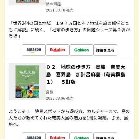
旅の図鑑
2021.03.18 発売
『世界244の国と地域 １９７ヵ国と４７地域を旅の雑学とと
もに解説』に続く、「地球の歩き方」の図鑑シリーズ第２弾が
登場！
詳細を見る
０２ 地球の歩き方 島旅 奄美大
島 喜界島 加計呂麻島（奄美群島
１） ５訂版
島旅
2026.08.06 発売
ようこそ！ 絶景スポットから遊び方、カルチャーまで、島の
人たちが教えてくれた奄美大島の魅力を1冊に凝縮。さあ、島
旅へ。
詳細を見る