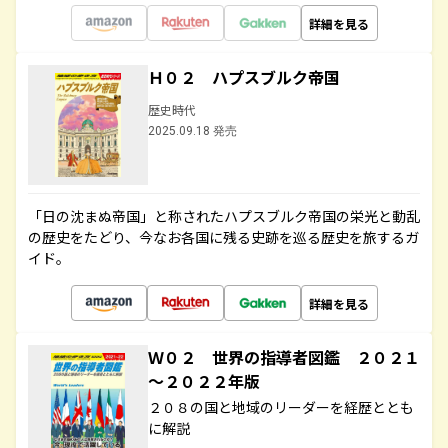
詳細を見る
Ｈ０２ ハプスブルク帝国
歴史時代
2025.09.18 発売
「日の沈まぬ帝国」と称されたハプスブルク帝国の栄光と動乱
の歴史をたどり、今なお各国に残る史跡を巡る歴史を旅するガ
イド。
詳細を見る
Ｗ０２ 世界の指導者図鑑 ２０２１
～２０２２年版
２０８の国と地域のリーダーを経歴ととも
に解説