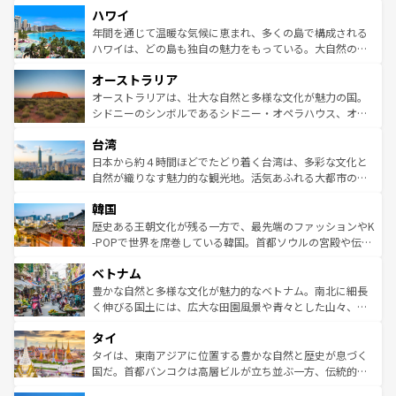
ハワイ
ば市内交通費無料で観光を楽しむこともできる。 なお、新
のような巨大都市は、観光、ショッピング、エンターテイ
着のスイス情報は
コンテンツ一覧
を参照してほしい。
ンメントが詰まった刺激的なスポットだ。一方、アメリカ
年間を通じて温暖な気候に恵まれ、多くの島で構成される
西部には大自然が広がり、グランドキャニオンやイエロー
ハワイは、どの島も独自の魅力をもっている。大自然の神
ストーン国立公園といった絶景が堪能できる。さらに、南
秘を感じたいなら、火山が生み出した壮大な景観を誇るハ
オーストラリア
部のニューオーリンズでは、音楽と美食が融合した独特の
ワイ島は見逃せない。また、定番の観光地といえばオアフ
文化が魅力。旅行者はアメリカの各地域で異なる魅力を楽
島だが、静かな自然を求めるならマウイ島やカウアイ島が
オーストラリアは、壮大な自然と多様な文化が魅力の国。
しみながら、その多様性と豊かな歴史を感じることができ
おすすめ。エメラルドグリーンに輝く海をはじめ、豊かな
シドニーのシンボルであるシドニー・オペラハウス、オー
るだろう。車でのロードトリップや列車の旅も、アメリカ
文化や歴史が息づいている。「アロハスピリット」と呼ば
ストラリア東海岸北部に広がる大サンゴ礁地帯グレートバ
ならではの贅沢な旅のスタイルだ。 なお、新着のアメリカ
台湾
れるおもてなしの心で訪れる人々を迎えてくれるハワイの
リアリーフや大陸中央部にそびえるウルル（エアーズロッ
情報は
コンテンツ一覧
を参照してほしい。
人々、おいしいローカルフードやハワイアンミュージッ
ク）、タスマニアの美しい原生林やケアンズの熱帯雨林な
日本から約４時間ほどでたどり着く台湾は、多彩な文化と
ク、伝統的なフラダンスなど、すべてがハワイの魅力を彩
ど、見どころがたくさん。また、カフェやワイン、オージ
自然が織りなす魅力的な観光地。活気あふれる大都市の台
っている。訪れるたびに新しい発見と感動が待っているハ
ービーフなどの食文化も豊かで、美味しいものであふれて
北やノスタルジックな町並みが人気な九份（ジォウフェ
ワイを、存分に味わってほしい。 なお、新着のハワイ情報
韓国
いる。アクティビティも充実しており、サーフィンやダイ
ン）、静ひつな山岳地帯である台湾東部など、都市の喧騒
は
コンテンツ一覧
を参照してほしい。
ビング、ハイキングなど、アウトドア好きにはたまらな
と山間の静けさが共存しており、訪れる人に新しい発見と
歴史ある王朝文化が残る一方で、最先端のファッションやK
い。オーストラリアの多彩な魅力を存分に味わいつくそ
驚きをもたらしてくれる。また、奥深い台湾の食文化も魅
-POPで世界を席巻している韓国。首都ソウルの宮殿や伝統
う。 なお、新着のオーストラリア情報は
コンテンツ一覧
を
力で、夜市などの屋台グルメから高級料理、ヘルシーで美
家屋が並ぶエリアでは韓国の歴史と文化に浸ることがで
参照してほしい。
ベトナム
容にもいいと評判のスイーツなど、バラエティ豊かな料理
き、地方に足を延ばせば四季折々の自然美を楽しむことが
が味わえる。 なお、新着の台湾情報は
コンテンツ一覧
を参
できる。そして、キムチや焼肉、絶品のストリートフード
豊かな自然と多様な文化が魅力的なベトナム。南北に細長
照してほしい。
まで、さまざまな韓国料理が待っている。夜には、韓国な
く伸びる国土には、広大な田園風景や青々とした山々、世
らではのナイトライフも堪能できる。あたたかいホスピタ
界遺産に登録された壮大な自然景観が点在し、都市部では
タイ
リティに包まれながら、韓国の多彩な魅力を心ゆくまで味
急速な発展と共に伝統が息づく。ハノイの古い町並みやホ
わってみてほしい。 なお、新着の韓国情報は
コンテンツ一
ーチミン市のフランス統治時代の建物も、独特の雰囲気を
タイは、東南アジアに位置する豊かな自然と歴史が息づく
覧
を参照してほしい。
醸し出している。また、バラエティの豊かさとおいしさで
国だ。首都バンコクは高層ビルが立ち並ぶ一方、伝統的な
世界中の食通を魅了してやまないベトナム料理も魅力のひ
寺院や市場がいたるところに点在し、古きよき文化と現代