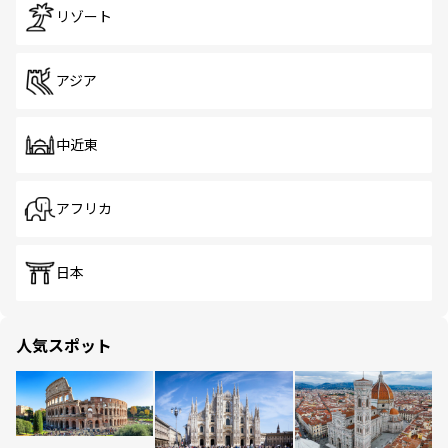
リゾート
アジア
中近東
アフリカ
日本
人気スポット