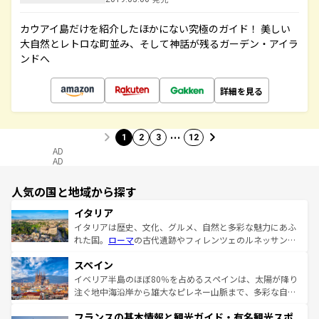
カウアイ島だけを紹介したほかにない究極のガイド！ 美しい
大自然とレトロな町並み、そして神話が残るガーデン・アイラ
ンドへ
詳細を見る
…
1
2
3
12
AD
AD
人気の国と地域から探す
イタリア
イタリアは歴史、文化、グルメ、自然と多彩な魅力にあふ
れた国。
ローマ
の古代遺跡やフィレンツェのルネッサンス
美術、ヴェネツィアの運河など、歴史あるスポットはもち
スペイン
ろん、トスカーナの美しい田園風景やアマルフィ海岸の絶
景など、自然景観も見逃せない。観光の合間には、本場の
イベリア半島のほぼ80％を占めるスペインは、太陽が降り
ピザやパスタなど、絶品のイタリア料理を堪能することも
注ぐ地中海沿岸から雄大なピレネー山脈まで、多彩な自然
できる。朝目覚めてから夜眠るまで、すべての瞬間を楽し
と文化が詰まったヨーロッパ屈指の旅行先だ。多様な地域
フランスの基本情報と観光ガイド・有名観光スポ
ませてくれるイタリアで、忘れられない旅をしてみよう！
文化が根付くこの国では、情熱的なフラメンコ、熱気あふ