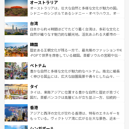
オーストラリア
部のニューオーリンズでは、音楽と美食が融合した独特の
ワイ島は見逃せない。また、定番の観光地といえばオアフ
文化が魅力。旅行者はアメリカの各地域で異なる魅力を楽
島だが、静かな自然を求めるならマウイ島やカウアイ島が
オーストラリアは、壮大な自然と多様な文化が魅力の国。
しみながら、その多様性と豊かな歴史を感じることができ
おすすめ。エメラルドグリーンに輝く海をはじめ、豊かな
シドニーのシンボルであるシドニー・オペラハウス、オー
るだろう。車でのロードトリップや列車の旅も、アメリカ
文化や歴史が息づいている。「アロハスピリット」と呼ば
ストラリア東海岸北部に広がる大サンゴ礁地帯グレートバ
ならではの贅沢な旅のスタイルだ。 なお、新着のアメリカ
台湾
れるおもてなしの心で訪れる人々を迎えてくれるハワイの
リアリーフや大陸中央部にそびえるウルル（エアーズロッ
情報は
コンテンツ一覧
を参照してほしい。
人々、おいしいローカルフードやハワイアンミュージッ
ク）、タスマニアの美しい原生林やケアンズの熱帯雨林な
日本から約４時間ほどでたどり着く台湾は、多彩な文化と
ク、伝統的なフラダンスなど、すべてがハワイの魅力を彩
ど、見どころがたくさん。また、カフェやワイン、オージ
自然が織りなす魅力的な観光地。活気あふれる大都市の台
っている。訪れるたびに新しい発見と感動が待っているハ
ービーフなどの食文化も豊かで、美味しいものであふれて
北やノスタルジックな町並みが人気な九份（ジォウフェ
ワイを、存分に味わってほしい。 なお、新着のハワイ情報
韓国
いる。アクティビティも充実しており、サーフィンやダイ
ン）、静ひつな山岳地帯である台湾東部など、都市の喧騒
は
コンテンツ一覧
を参照してほしい。
ビング、ハイキングなど、アウトドア好きにはたまらな
と山間の静けさが共存しており、訪れる人に新しい発見と
歴史ある王朝文化が残る一方で、最先端のファッションやK
い。オーストラリアの多彩な魅力を存分に味わいつくそ
驚きをもたらしてくれる。また、奥深い台湾の食文化も魅
-POPで世界を席巻している韓国。首都ソウルの宮殿や伝統
う。 なお、新着のオーストラリア情報は
コンテンツ一覧
を
力で、夜市などの屋台グルメから高級料理、ヘルシーで美
家屋が並ぶエリアでは韓国の歴史と文化に浸ることがで
参照してほしい。
ベトナム
容にもいいと評判のスイーツなど、バラエティ豊かな料理
き、地方に足を延ばせば四季折々の自然美を楽しむことが
が味わえる。 なお、新着の台湾情報は
コンテンツ一覧
を参
できる。そして、キムチや焼肉、絶品のストリートフード
豊かな自然と多様な文化が魅力的なベトナム。南北に細長
照してほしい。
まで、さまざまな韓国料理が待っている。夜には、韓国な
く伸びる国土には、広大な田園風景や青々とした山々、世
らではのナイトライフも堪能できる。あたたかいホスピタ
界遺産に登録された壮大な自然景観が点在し、都市部では
タイ
リティに包まれながら、韓国の多彩な魅力を心ゆくまで味
急速な発展と共に伝統が息づく。ハノイの古い町並みやホ
わってみてほしい。 なお、新着の韓国情報は
コンテンツ一
ーチミン市のフランス統治時代の建物も、独特の雰囲気を
タイは、東南アジアに位置する豊かな自然と歴史が息づく
覧
を参照してほしい。
醸し出している。また、バラエティの豊かさとおいしさで
国だ。首都バンコクは高層ビルが立ち並ぶ一方、伝統的な
世界中の食通を魅了してやまないベトナム料理も魅力のひ
寺院や市場がいたるところに点在し、古きよき文化と現代
香港
とつ。フォーやバインミー、ベトナムコーヒーなどは、ぜ
の活気が交差している。北部ではチェンマイなどの山岳地
ひ現地で味わいたい。どの地域を訪れてもあたたかい人々
帯で自然と触れ合い、南部ではプーケットやクラビの美し
アジアと西洋の文化が交わる香港は、特有のエネルギーを
が旅行者を迎えてくれるので、きっと忘れられない旅にな
いビーチでリゾート気分を楽しむことができる。タイ料理
もっている。ヴィクトリア湾に広がる壮大な景色、近未来
るはずだ。 なお、新着のベトナム情報は
コンテンツ一覧
を
は世界的に有名で、屋台から高級レストランまで味覚を刺
的なアートスポット、そして歴史と現代が融合した町並
参照してほしい。
シンガポール
激する。気候は一年中温暖で、どの季節にも異なる楽しみ
み、どこを訪れても感動するはず。観光スポットが密集し