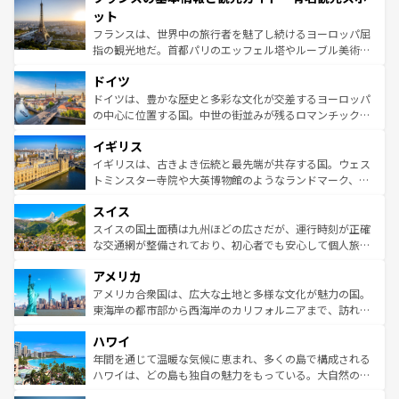
なお、新着のイタリア情報は
コンテンツ一覧
を参照してほ
れる闘牛、そして美味しいタパスが生活の一部となってい
ット
しい。
る。首都マドリードの洗練された雰囲気や、バルセロナの
フランスは、世界中の旅行者を魅了し続けるヨーロッパ屈
アートに溢れた街角から、地方では古代ローマ遺跡や中世
指の観光地だ。首都パリのエッフェル塔やルーブル美術館
の城塞都市、穏やかなビーチリゾートまで多彩な表情を見
といった象徴的なスポットから、田舎町の古風な美しさま
せる。地方によって風土や気候が異なるスペインはその個
ドイツ
で、幅広い魅力が詰まっている。華麗な宮殿、歴史的な大
性で訪れる人を魅了する。 なお、新着のスペイン情報は
コ
聖堂、美しいビーチ、そして豊かな自然が、訪れる者を心
ドイツは、豊かな歴史と多彩な文化が交差するヨーロッパ
ンテンツ一覧
を参照してほしい。
から魅了する。また、フランスは美食の国としても知ら
の中心に位置する国。中世の街並みが残るロマンチック街
れ、フランス料理はユネスコ無形文化遺産にも登録されて
道から、未来を先取りするようなモダンな都市まで多様な
イギリス
いる。シャンパンの発祥地であるランス、プロヴァンスの
顔を持つこの国は、どこを歩いても飽きることがない。ベ
香り高いラベンダー畑など、多彩な楽しみ方が可能だ。さ
ルリンの文化的活気、バイエルン州のアルプスの絶景、そ
イギリスは、古きよき伝統と最先端が共存する国。ウェス
らに、パリ以外の地域にも魅力が溢れており、どの街角に
してライン川沿いのワイン畑といった風景は必見。ビール
トミンスター寺院や大英博物館のようなランドマーク、歴
も豊かな歴史と文化が息づいている。パリ以外の個性あふ
とソーセージを味わいながら地元の人と過ごす楽しい時間
史ある大学都市、美しい丘陵地帯や牧歌的な風景など、エ
れる地方に足を運ぶとそれぞれで全く異なる文化を体験で
スイス
は、お酒好きな人にはぜひ体験してほしい。 なお、新着の
リアごとに異なる魅力がある。また、優雅なアフタヌーン
きるだろう。 なお、新着のフランス情報は
コンテンツ一覧
ドイツ情報は
コンテンツ一覧
を参照してほしい。
ティー、ビール好きにはたまらない英国パブ、サッカー観
スイスの国土面積は九州ほどの広さだが、運行時刻が正確
を参照してほしい。
戦など、本場だからこそできる体験も豊富。イギリスを旅
な交通網が整備されており、初心者でも安心して個人旅行
して楽しみつくそう。 なお、新着のイギリス情報は
コンテ
を楽しめる。日本同様に時刻表どおりの旅が可能だ。中世
アメリカ
ンツ一覧
を参照してほしい。
の建物がそのまま残る町や、スイスならではのユニークな
博物館もあり、アルプス観光だけでなく町歩きも満喫する
アメリカ合衆国は、広大な土地と多様な文化が魅力の国。
ことができる。国民の所得が高いため物価も高いが、旅行
東海岸の都市部から西海岸のカリフォルニアまで、訪れる
者向けの交通パス提供のサービスもあり、うまく活用すれ
場所ごとに異なる風景と体験が待っている。ニューヨーク
ハワイ
ば市内交通費無料で観光を楽しむこともできる。 なお、新
のような巨大都市は、観光、ショッピング、エンターテイ
着のスイス情報は
コンテンツ一覧
を参照してほしい。
ンメントが詰まった刺激的なスポットだ。一方、アメリカ
年間を通じて温暖な気候に恵まれ、多くの島で構成される
西部には大自然が広がり、グランドキャニオンやイエロー
ハワイは、どの島も独自の魅力をもっている。大自然の神
ストーン国立公園といった絶景が堪能できる。さらに、南
秘を感じたいなら、火山が生み出した壮大な景観を誇るハ