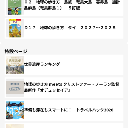
０２ 地球の歩き方 島旅 奄美大島 喜界島 加計
呂麻島（奄美群島１） ５訂版
Ｄ１７ 地球の歩き方 タイ ２０２７～２０２８
特設ページ
世界遺産ランキング
地球の歩き方 meets クリストファー・ノーラン監督
最新作『オデュッセイア』
準備も滞在もスマートに！ トラベルハック2026