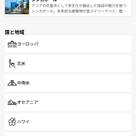
が待っている。親しみやすいタイの人々、仏教を中心とし
ており、効率よく見どころを回れるのも魅力。息をのむよ
アジアの交差点として多文化が融合した独自の魅力を放つ
た文化、そして多様な観光資源が、訪れる旅人を魅了し続
うな絶景から文化的な体験まで、香港を存分に楽しみ尽く
シンガポール。未来的な建築物が並ぶマリーナベイ、歴史
ける。 なお、新着のタイ情報は
コンテンツ一覧
を参照して
そう。 なお、新着の香港情報は
コンテンツ一覧
を参照して
と伝統を感じられるエスニックタウン、多数の緑豊かな公
ほしい。
ほしい。
園や自然保護区など、自然が調和した近代的な景観と文化
の多様性あふれるカラフルな町は、どこを歩いても新しい
国と地域
発見がある。さらに、治安のよさや充実した公共交通機関
も、旅行者にとっては魅力的なポイント。グルメも豊富
で、ホーカーズは地元の風情を楽しめる外せないスポット
ヨーロッパ
だ。訪れる人を飽きさせないシンガポールで、多様な魅力
を体感しよう。 なお、新着のシンガポール情報は
コンテン
ツ一覧
を参照してほしい。
北米
中南米
オセアニア
ハワイ