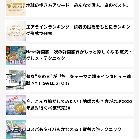
地球の歩き方アワード みんなで選ぶ、旅のベスト。
エアラインランキング 読者の投票をもとにランキン
グ形式で発表
Next韓国旅 次の韓国旅行がもっと楽しくなる 旅先・
グルメ・テクニック
旬な“あの人”が「旅」をテーマに語るインタビュー連
載 MY TRAVEL STORY
今、こんな旅がしてみたい！地球の歩き方が選ぶ2026
年絶対行くべき旅先30
コスパもタイパもかなえる！賢者の旅テクニック