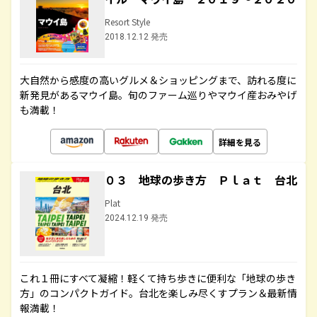
Resort Style
2018.12.12 発売
大自然から感度の高いグルメ＆ショッピングまで、訪れる度に
新発見があるマウイ島。旬のファーム巡りやマウイ産おみやげ
も満載！
詳細を見る
０３ 地球の歩き方 Ｐｌａｔ 台北
Plat
2024.12.19 発売
これ１冊にすべて凝縮！軽くて持ち歩きに便利な「地球の歩き
方」のコンパクトガイド。台北を楽しみ尽くすプラン＆最新情
報満載！