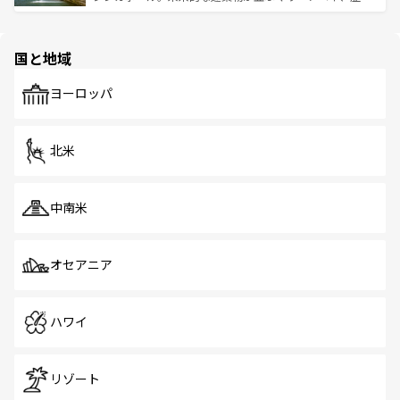
ける。 なお、新着のタイ情報は
コンテンツ一覧
を参照して
そう。 なお、新着の香港情報は
コンテンツ一覧
を参照して
と伝統を感じられるエスニックタウン、多数の緑豊かな公
ほしい。
ほしい。
園や自然保護区など、自然が調和した近代的な景観と文化
の多様性あふれるカラフルな町は、どこを歩いても新しい
国と地域
発見がある。さらに、治安のよさや充実した公共交通機関
も、旅行者にとっては魅力的なポイント。グルメも豊富
で、ホーカーズは地元の風情を楽しめる外せないスポット
ヨーロッパ
だ。訪れる人を飽きさせないシンガポールで、多様な魅力
を体感しよう。 なお、新着のシンガポール情報は
コンテン
ツ一覧
を参照してほしい。
北米
中南米
オセアニア
ハワイ
リゾート