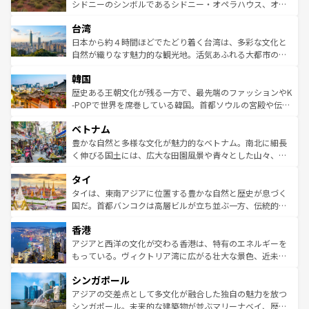
しみながら、その多様性と豊かな歴史を感じることができ
おすすめ。エメラルドグリーンに輝く海をはじめ、豊かな
シドニーのシンボルであるシドニー・オペラハウス、オー
るだろう。車でのロードトリップや列車の旅も、アメリカ
文化や歴史が息づいている。「アロハスピリット」と呼ば
ストラリア東海岸北部に広がる大サンゴ礁地帯グレートバ
ならではの贅沢な旅のスタイルだ。 なお、新着のアメリカ
台湾
れるおもてなしの心で訪れる人々を迎えてくれるハワイの
リアリーフや大陸中央部にそびえるウルル（エアーズロッ
情報は
コンテンツ一覧
を参照してほしい。
人々、おいしいローカルフードやハワイアンミュージッ
ク）、タスマニアの美しい原生林やケアンズの熱帯雨林な
日本から約４時間ほどでたどり着く台湾は、多彩な文化と
ク、伝統的なフラダンスなど、すべてがハワイの魅力を彩
ど、見どころがたくさん。また、カフェやワイン、オージ
自然が織りなす魅力的な観光地。活気あふれる大都市の台
っている。訪れるたびに新しい発見と感動が待っているハ
ービーフなどの食文化も豊かで、美味しいものであふれて
北やノスタルジックな町並みが人気な九份（ジォウフェ
ワイを、存分に味わってほしい。 なお、新着のハワイ情報
韓国
いる。アクティビティも充実しており、サーフィンやダイ
ン）、静ひつな山岳地帯である台湾東部など、都市の喧騒
は
コンテンツ一覧
を参照してほしい。
ビング、ハイキングなど、アウトドア好きにはたまらな
と山間の静けさが共存しており、訪れる人に新しい発見と
歴史ある王朝文化が残る一方で、最先端のファッションやK
い。オーストラリアの多彩な魅力を存分に味わいつくそ
驚きをもたらしてくれる。また、奥深い台湾の食文化も魅
-POPで世界を席巻している韓国。首都ソウルの宮殿や伝統
う。 なお、新着のオーストラリア情報は
コンテンツ一覧
を
力で、夜市などの屋台グルメから高級料理、ヘルシーで美
家屋が並ぶエリアでは韓国の歴史と文化に浸ることがで
参照してほしい。
ベトナム
容にもいいと評判のスイーツなど、バラエティ豊かな料理
き、地方に足を延ばせば四季折々の自然美を楽しむことが
が味わえる。 なお、新着の台湾情報は
コンテンツ一覧
を参
できる。そして、キムチや焼肉、絶品のストリートフード
豊かな自然と多様な文化が魅力的なベトナム。南北に細長
照してほしい。
まで、さまざまな韓国料理が待っている。夜には、韓国な
く伸びる国土には、広大な田園風景や青々とした山々、世
らではのナイトライフも堪能できる。あたたかいホスピタ
界遺産に登録された壮大な自然景観が点在し、都市部では
タイ
リティに包まれながら、韓国の多彩な魅力を心ゆくまで味
急速な発展と共に伝統が息づく。ハノイの古い町並みやホ
わってみてほしい。 なお、新着の韓国情報は
コンテンツ一
ーチミン市のフランス統治時代の建物も、独特の雰囲気を
タイは、東南アジアに位置する豊かな自然と歴史が息づく
覧
を参照してほしい。
醸し出している。また、バラエティの豊かさとおいしさで
国だ。首都バンコクは高層ビルが立ち並ぶ一方、伝統的な
世界中の食通を魅了してやまないベトナム料理も魅力のひ
寺院や市場がいたるところに点在し、古きよき文化と現代
香港
とつ。フォーやバインミー、ベトナムコーヒーなどは、ぜ
の活気が交差している。北部ではチェンマイなどの山岳地
ひ現地で味わいたい。どの地域を訪れてもあたたかい人々
帯で自然と触れ合い、南部ではプーケットやクラビの美し
アジアと西洋の文化が交わる香港は、特有のエネルギーを
が旅行者を迎えてくれるので、きっと忘れられない旅にな
いビーチでリゾート気分を楽しむことができる。タイ料理
もっている。ヴィクトリア湾に広がる壮大な景色、近未来
るはずだ。 なお、新着のベトナム情報は
コンテンツ一覧
を
は世界的に有名で、屋台から高級レストランまで味覚を刺
的なアートスポット、そして歴史と現代が融合した町並
参照してほしい。
シンガポール
激する。気候は一年中温暖で、どの季節にも異なる楽しみ
み、どこを訪れても感動するはず。観光スポットが密集し
が待っている。親しみやすいタイの人々、仏教を中心とし
ており、効率よく見どころを回れるのも魅力。息をのむよ
アジアの交差点として多文化が融合した独自の魅力を放つ
た文化、そして多様な観光資源が、訪れる旅人を魅了し続
うな絶景から文化的な体験まで、香港を存分に楽しみ尽く
シンガポール。未来的な建築物が並ぶマリーナベイ、歴史