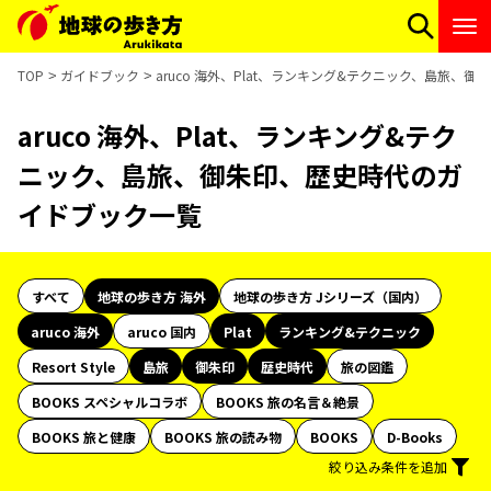
TOP
ガイドブック
aruco 海外、Plat、ランキング&テクニック、島旅、
aruco 海外、Plat、ランキング&テク
ニック、島旅、御朱印、歴史時代のガ
イドブック一覧
すべて
地球の歩き方 海外
地球の歩き方 Jシリーズ（国内）
aruco 海外
aruco 国内
Plat
ランキング&テクニック
Resort Style
島旅
御朱印
歴史時代
旅の図鑑
BOOKS スペシャルコラボ
BOOKS 旅の名言＆絶景
BOOKS 旅と健康
BOOKS 旅の読み物
BOOKS
D-Books
絞り込み条件を追加