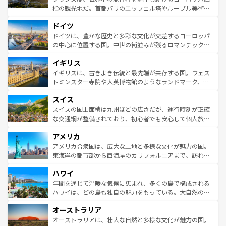
アートに溢れた街角から、地方では古代ローマ遺跡や中世
指の観光地だ。首都パリのエッフェル塔やルーブル美術館
の城塞都市、穏やかなビーチリゾートまで多彩な表情を見
といった象徴的なスポットから、田舎町の古風な美しさま
せる。地方によって風土や気候が異なるスペインはその個
ドイツ
で、幅広い魅力が詰まっている。華麗な宮殿、歴史的な大
性で訪れる人を魅了する。 なお、新着のスペイン情報は
コ
聖堂、美しいビーチ、そして豊かな自然が、訪れる者を心
ドイツは、豊かな歴史と多彩な文化が交差するヨーロッパ
ンテンツ一覧
を参照してほしい。
から魅了する。また、フランスは美食の国としても知ら
の中心に位置する国。中世の街並みが残るロマンチック街
れ、フランス料理はユネスコ無形文化遺産にも登録されて
道から、未来を先取りするようなモダンな都市まで多様な
イギリス
いる。シャンパンの発祥地であるランス、プロヴァンスの
顔を持つこの国は、どこを歩いても飽きることがない。ベ
香り高いラベンダー畑など、多彩な楽しみ方が可能だ。さ
ルリンの文化的活気、バイエルン州のアルプスの絶景、そ
イギリスは、古きよき伝統と最先端が共存する国。ウェス
らに、パリ以外の地域にも魅力が溢れており、どの街角に
してライン川沿いのワイン畑といった風景は必見。ビール
トミンスター寺院や大英博物館のようなランドマーク、歴
も豊かな歴史と文化が息づいている。パリ以外の個性あふ
とソーセージを味わいながら地元の人と過ごす楽しい時間
史ある大学都市、美しい丘陵地帯や牧歌的な風景など、エ
れる地方に足を運ぶとそれぞれで全く異なる文化を体験で
スイス
は、お酒好きな人にはぜひ体験してほしい。 なお、新着の
リアごとに異なる魅力がある。また、優雅なアフタヌーン
きるだろう。 なお、新着のフランス情報は
コンテンツ一覧
ドイツ情報は
コンテンツ一覧
を参照してほしい。
ティー、ビール好きにはたまらない英国パブ、サッカー観
スイスの国土面積は九州ほどの広さだが、運行時刻が正確
を参照してほしい。
戦など、本場だからこそできる体験も豊富。イギリスを旅
な交通網が整備されており、初心者でも安心して個人旅行
して楽しみつくそう。 なお、新着のイギリス情報は
コンテ
を楽しめる。日本同様に時刻表どおりの旅が可能だ。中世
アメリカ
ンツ一覧
を参照してほしい。
の建物がそのまま残る町や、スイスならではのユニークな
博物館もあり、アルプス観光だけでなく町歩きも満喫する
アメリカ合衆国は、広大な土地と多様な文化が魅力の国。
ことができる。国民の所得が高いため物価も高いが、旅行
東海岸の都市部から西海岸のカリフォルニアまで、訪れる
者向けの交通パス提供のサービスもあり、うまく活用すれ
場所ごとに異なる風景と体験が待っている。ニューヨーク
ハワイ
ば市内交通費無料で観光を楽しむこともできる。 なお、新
のような巨大都市は、観光、ショッピング、エンターテイ
着のスイス情報は
コンテンツ一覧
を参照してほしい。
ンメントが詰まった刺激的なスポットだ。一方、アメリカ
年間を通じて温暖な気候に恵まれ、多くの島で構成される
西部には大自然が広がり、グランドキャニオンやイエロー
ハワイは、どの島も独自の魅力をもっている。大自然の神
ストーン国立公園といった絶景が堪能できる。さらに、南
秘を感じたいなら、火山が生み出した壮大な景観を誇るハ
オーストラリア
部のニューオーリンズでは、音楽と美食が融合した独特の
ワイ島は見逃せない。また、定番の観光地といえばオアフ
文化が魅力。旅行者はアメリカの各地域で異なる魅力を楽
島だが、静かな自然を求めるならマウイ島やカウアイ島が
オーストラリアは、壮大な自然と多様な文化が魅力の国。