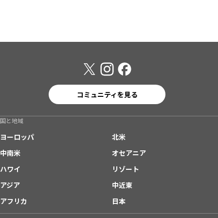
コミュニティを見る
国と地域
ヨーロッパ
北米
中南米
オセアニア
ハワイ
リゾート
アジア
中近東
アフリカ
日本