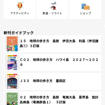
アクティビティ
鉄道・フライト
ショップ
新刊ガイドブック
１５ 地球の歩き方 島旅 伊豆大島 利島（伊豆諸
島①）３訂版
Ｃ０２ 地球の歩き方 ハワイ島 ２０２７～２０２
８
Ｊ３３ 地球の歩き方 墨田区
０２ 地球の歩き方 島旅 奄美大島 喜界島 加計
呂麻島（奄美群島１） ５訂版