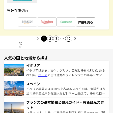
当社在庫切れ
詳細を見る
…
1
2
3
10
AD
AD
人気の国と地域から探す
イタリア
イタリアは歴史、文化、グルメ、自然と多彩な魅力にあふ
れた国。
ローマ
の古代遺跡やフィレンツェのルネッサンス
美術、ヴェネツィアの運河など、歴史あるスポットはもち
スペイン
ろん、トスカーナの美しい田園風景やアマルフィ海岸の絶
景など、自然景観も見逃せない。観光の合間には、本場の
イベリア半島のほぼ80％を占めるスペインは、太陽が降り
ピザやパスタなど、絶品のイタリア料理を堪能することも
注ぐ地中海沿岸から雄大なピレネー山脈まで、多彩な自然
できる。朝目覚めてから夜眠るまで、すべての瞬間を楽し
と文化が詰まったヨーロッパ屈指の旅行先だ。多様な地域
フランスの基本情報と観光ガイド・有名観光スポ
ませてくれるイタリアで、忘れられない旅をしてみよう！
文化が根付くこの国では、情熱的なフラメンコ、熱気あふ
なお、新着のイタリア情報は
コンテンツ一覧
を参照してほ
れる闘牛、そして美味しいタパスが生活の一部となってい
ット
しい。
る。首都マドリードの洗練された雰囲気や、バルセロナの
フランスは、世界中の旅行者を魅了し続けるヨーロッパ屈