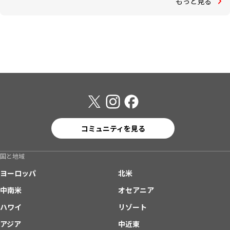
もっと見る
コミュニティを見る
国と地域
ヨーロッパ
北米
中南米
オセアニア
ハワイ
リゾート
アジア
中近東