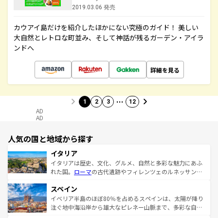
2019.03.06 発売
カウアイ島だけを紹介したほかにない究極のガイド！ 美しい
大自然とレトロな町並み、そして神話が残るガーデン・アイラ
ンドへ
詳細を見る
…
1
2
3
12
AD
AD
人気の国と地域から探す
イタリア
イタリアは歴史、文化、グルメ、自然と多彩な魅力にあふ
れた国。
ローマ
の古代遺跡やフィレンツェのルネッサンス
美術、ヴェネツィアの運河など、歴史あるスポットはもち
スペイン
ろん、トスカーナの美しい田園風景やアマルフィ海岸の絶
景など、自然景観も見逃せない。観光の合間には、本場の
イベリア半島のほぼ80％を占めるスペインは、太陽が降り
ピザやパスタなど、絶品のイタリア料理を堪能することも
注ぐ地中海沿岸から雄大なピレネー山脈まで、多彩な自然
できる。朝目覚めてから夜眠るまで、すべての瞬間を楽し
と文化が詰まったヨーロッパ屈指の旅行先だ。多様な地域