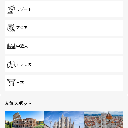
リゾート
アジア
中近東
アフリカ
日本
人気スポット