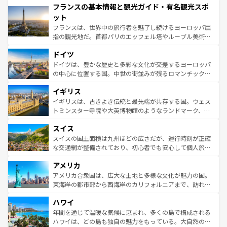
フランスの基本情報と観光ガイド・有名観光スポ
ませてくれるイタリアで、忘れられない旅をしてみよう！
文化が根付くこの国では、情熱的なフラメンコ、熱気あふ
なお、新着のイタリア情報は
コンテンツ一覧
を参照してほ
れる闘牛、そして美味しいタパスが生活の一部となってい
ット
しい。
る。首都マドリードの洗練された雰囲気や、バルセロナの
フランスは、世界中の旅行者を魅了し続けるヨーロッパ屈
アートに溢れた街角から、地方では古代ローマ遺跡や中世
指の観光地だ。首都パリのエッフェル塔やルーブル美術館
の城塞都市、穏やかなビーチリゾートまで多彩な表情を見
といった象徴的なスポットから、田舎町の古風な美しさま
せる。地方によって風土や気候が異なるスペインはその個
ドイツ
で、幅広い魅力が詰まっている。華麗な宮殿、歴史的な大
性で訪れる人を魅了する。 なお、新着のスペイン情報は
コ
聖堂、美しいビーチ、そして豊かな自然が、訪れる者を心
ドイツは、豊かな歴史と多彩な文化が交差するヨーロッパ
ンテンツ一覧
を参照してほしい。
から魅了する。また、フランスは美食の国としても知ら
の中心に位置する国。中世の街並みが残るロマンチック街
れ、フランス料理はユネスコ無形文化遺産にも登録されて
道から、未来を先取りするようなモダンな都市まで多様な
イギリス
いる。シャンパンの発祥地であるランス、プロヴァンスの
顔を持つこの国は、どこを歩いても飽きることがない。ベ
香り高いラベンダー畑など、多彩な楽しみ方が可能だ。さ
ルリンの文化的活気、バイエルン州のアルプスの絶景、そ
イギリスは、古きよき伝統と最先端が共存する国。ウェス
らに、パリ以外の地域にも魅力が溢れており、どの街角に
してライン川沿いのワイン畑といった風景は必見。ビール
トミンスター寺院や大英博物館のようなランドマーク、歴
も豊かな歴史と文化が息づいている。パリ以外の個性あふ
とソーセージを味わいながら地元の人と過ごす楽しい時間
史ある大学都市、美しい丘陵地帯や牧歌的な風景など、エ
れる地方に足を運ぶとそれぞれで全く異なる文化を体験で
スイス
は、お酒好きな人にはぜひ体験してほしい。 なお、新着の
リアごとに異なる魅力がある。また、優雅なアフタヌーン
きるだろう。 なお、新着のフランス情報は
コンテンツ一覧
ドイツ情報は
コンテンツ一覧
を参照してほしい。
ティー、ビール好きにはたまらない英国パブ、サッカー観
スイスの国土面積は九州ほどの広さだが、運行時刻が正確
を参照してほしい。
戦など、本場だからこそできる体験も豊富。イギリスを旅
な交通網が整備されており、初心者でも安心して個人旅行
して楽しみつくそう。 なお、新着のイギリス情報は
コンテ
を楽しめる。日本同様に時刻表どおりの旅が可能だ。中世
アメリカ
ンツ一覧
を参照してほしい。
の建物がそのまま残る町や、スイスならではのユニークな
博物館もあり、アルプス観光だけでなく町歩きも満喫する
アメリカ合衆国は、広大な土地と多様な文化が魅力の国。
ことができる。国民の所得が高いため物価も高いが、旅行
東海岸の都市部から西海岸のカリフォルニアまで、訪れる
者向けの交通パス提供のサービスもあり、うまく活用すれ
場所ごとに異なる風景と体験が待っている。ニューヨーク
ハワイ
ば市内交通費無料で観光を楽しむこともできる。 なお、新
のような巨大都市は、観光、ショッピング、エンターテイ
着のスイス情報は
コンテンツ一覧
を参照してほしい。
ンメントが詰まった刺激的なスポットだ。一方、アメリカ
年間を通じて温暖な気候に恵まれ、多くの島で構成される
西部には大自然が広がり、グランドキャニオンやイエロー
ハワイは、どの島も独自の魅力をもっている。大自然の神