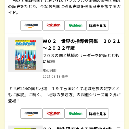
「日の沈まぬ帝国」と称されたハプスブルク帝国の栄光と動乱
の歴史をたどり、今なお各国に残る史跡を巡る歴史を旅するガ
イド。
詳細を見る
Ｗ０２ 世界の指導者図鑑 ２０２１
～２０２２年版
２０８の国と地域のリーダーを経歴ととも
に解説
旅の図鑑
2021.03.18 発売
『世界244の国と地域 １９７ヵ国と４７地域を旅の雑学とと
もに解説』に続く、「地球の歩き方」の図鑑シリーズ第２弾が
登場！
詳細を見る