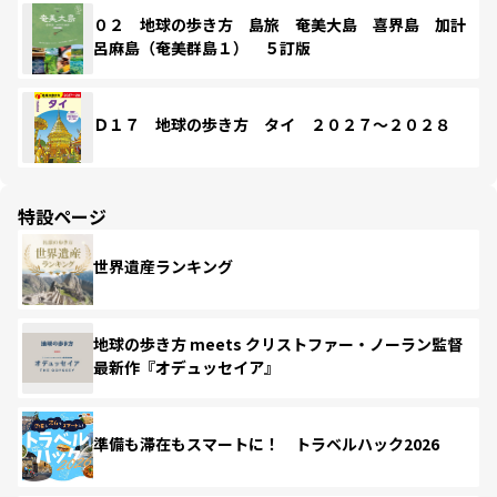
０２ 地球の歩き方 島旅 奄美大島 喜界島 加計
呂麻島（奄美群島１） ５訂版
Ｄ１７ 地球の歩き方 タイ ２０２７～２０２８
特設ページ
世界遺産ランキング
地球の歩き方 meets クリストファー・ノーラン監督
最新作『オデュッセイア』
準備も滞在もスマートに！ トラベルハック2026