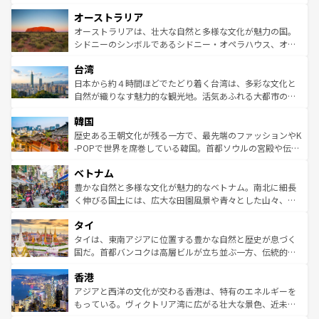
ストーン国立公園といった絶景が堪能できる。さらに、南
秘を感じたいなら、火山が生み出した壮大な景観を誇るハ
オーストラリア
部のニューオーリンズでは、音楽と美食が融合した独特の
ワイ島は見逃せない。また、定番の観光地といえばオアフ
文化が魅力。旅行者はアメリカの各地域で異なる魅力を楽
島だが、静かな自然を求めるならマウイ島やカウアイ島が
オーストラリアは、壮大な自然と多様な文化が魅力の国。
しみながら、その多様性と豊かな歴史を感じることができ
おすすめ。エメラルドグリーンに輝く海をはじめ、豊かな
シドニーのシンボルであるシドニー・オペラハウス、オー
るだろう。車でのロードトリップや列車の旅も、アメリカ
文化や歴史が息づいている。「アロハスピリット」と呼ば
ストラリア東海岸北部に広がる大サンゴ礁地帯グレートバ
ならではの贅沢な旅のスタイルだ。 なお、新着のアメリカ
台湾
れるおもてなしの心で訪れる人々を迎えてくれるハワイの
リアリーフや大陸中央部にそびえるウルル（エアーズロッ
情報は
コンテンツ一覧
を参照してほしい。
人々、おいしいローカルフードやハワイアンミュージッ
ク）、タスマニアの美しい原生林やケアンズの熱帯雨林な
日本から約４時間ほどでたどり着く台湾は、多彩な文化と
ク、伝統的なフラダンスなど、すべてがハワイの魅力を彩
ど、見どころがたくさん。また、カフェやワイン、オージ
自然が織りなす魅力的な観光地。活気あふれる大都市の台
っている。訪れるたびに新しい発見と感動が待っているハ
ービーフなどの食文化も豊かで、美味しいものであふれて
北やノスタルジックな町並みが人気な九份（ジォウフェ
ワイを、存分に味わってほしい。 なお、新着のハワイ情報
韓国
いる。アクティビティも充実しており、サーフィンやダイ
ン）、静ひつな山岳地帯である台湾東部など、都市の喧騒
は
コンテンツ一覧
を参照してほしい。
ビング、ハイキングなど、アウトドア好きにはたまらな
と山間の静けさが共存しており、訪れる人に新しい発見と
歴史ある王朝文化が残る一方で、最先端のファッションやK
い。オーストラリアの多彩な魅力を存分に味わいつくそ
驚きをもたらしてくれる。また、奥深い台湾の食文化も魅
-POPで世界を席巻している韓国。首都ソウルの宮殿や伝統
う。 なお、新着のオーストラリア情報は
コンテンツ一覧
を
力で、夜市などの屋台グルメから高級料理、ヘルシーで美
家屋が並ぶエリアでは韓国の歴史と文化に浸ることがで
参照してほしい。
ベトナム
容にもいいと評判のスイーツなど、バラエティ豊かな料理
き、地方に足を延ばせば四季折々の自然美を楽しむことが
が味わえる。 なお、新着の台湾情報は
コンテンツ一覧
を参
できる。そして、キムチや焼肉、絶品のストリートフード
豊かな自然と多様な文化が魅力的なベトナム。南北に細長
照してほしい。
まで、さまざまな韓国料理が待っている。夜には、韓国な
く伸びる国土には、広大な田園風景や青々とした山々、世
らではのナイトライフも堪能できる。あたたかいホスピタ
界遺産に登録された壮大な自然景観が点在し、都市部では
タイ
リティに包まれながら、韓国の多彩な魅力を心ゆくまで味
急速な発展と共に伝統が息づく。ハノイの古い町並みやホ
わってみてほしい。 なお、新着の韓国情報は
コンテンツ一
ーチミン市のフランス統治時代の建物も、独特の雰囲気を
タイは、東南アジアに位置する豊かな自然と歴史が息づく
覧
を参照してほしい。
醸し出している。また、バラエティの豊かさとおいしさで
国だ。首都バンコクは高層ビルが立ち並ぶ一方、伝統的な
世界中の食通を魅了してやまないベトナム料理も魅力のひ
寺院や市場がいたるところに点在し、古きよき文化と現代
香港
とつ。フォーやバインミー、ベトナムコーヒーなどは、ぜ
の活気が交差している。北部ではチェンマイなどの山岳地
ひ現地で味わいたい。どの地域を訪れてもあたたかい人々
帯で自然と触れ合い、南部ではプーケットやクラビの美し
アジアと西洋の文化が交わる香港は、特有のエネルギーを
が旅行者を迎えてくれるので、きっと忘れられない旅にな
いビーチでリゾート気分を楽しむことができる。タイ料理
もっている。ヴィクトリア湾に広がる壮大な景色、近未来
るはずだ。 なお、新着のベトナム情報は
コンテンツ一覧
を
は世界的に有名で、屋台から高級レストランまで味覚を刺
的なアートスポット、そして歴史と現代が融合した町並