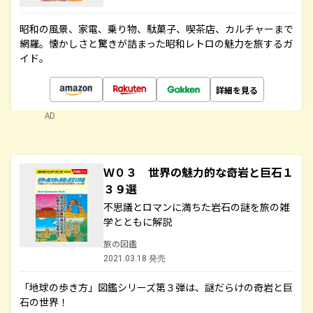
昭和の風景、家電、乗り物、駄菓子、喫茶店、カルチャーまで
網羅。懐かしさと驚きが詰まった昭和レトロの魅力を旅するガ
イド。
詳細を見る
AD
Ｗ０３ 世界の魅力的な奇岩と巨石１
３９選
不思議とロマンに満ちた岩石の謎を旅の雑
学とともに解説
旅の図鑑
2021.03.18 発売
「地球の歩き方」図鑑シリーズ第３弾は、謎だらけの奇岩と巨
石の世界！