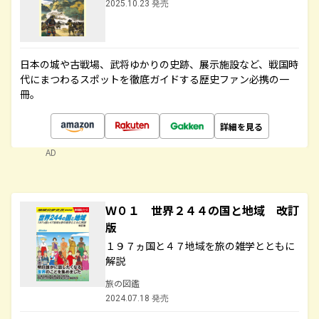
2025.10.23 発売
日本の城や古戦場、武将ゆかりの史跡、展示施設など、戦国時
代にまつわるスポットを徹底ガイドする歴史ファン必携の一
冊。
詳細を見る
AD
Ｗ０１ 世界２４４の国と地域 改訂
版
１９７ヵ国と４７地域を旅の雑学とともに
解説
旅の図鑑
2024.07.18 発売