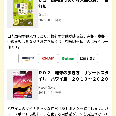
０２ 御朱印でめぐる京都のお寺 三
訂版
御朱印
2025.10.09 発売
国内屈指の観光地であり、数多の寺院が建ち並ぶ古都・京都。
季節を楽しみながらお寺をめぐり、御朱印を頂くのに役立つ一
冊です。
詳細を見る
Ｒ０２ 地球の歩き方 リゾートスタ
イル ハワイ島 ２０１９～２０２０
Resort Style
2018.11.14 発売
ハワイ島のダイナミックな自然は訪れる人々を魅了します。パ
ワースポットも数多く、進化する自然派グルメも見逃せない！