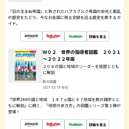
「日の沈まぬ帝国」と称されたハプスブルク帝国の栄光と動乱
の歴史をたどり、今なお各国に残る史跡を巡る歴史を旅するガ
イド。
詳細を見る
Ｗ０２ 世界の指導者図鑑 ２０２１
～２０２２年版
２０８の国と地域のリーダーを経歴ととも
に解説
旅の図鑑
2021.03.18 発売
『世界244の国と地域 １９７ヵ国と４７地域を旅の雑学とと
もに解説』に続く、「地球の歩き方」の図鑑シリーズ第２弾が
登場！
詳細を見る