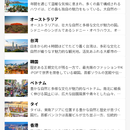
着のスイス情報は
コンテンツ一覧
を参照してほしい。
ンメントが詰まった刺激的なスポットだ。一方、アメリカ
年間を通じて温暖な気候に恵まれ、多くの島で構成される
西部には大自然が広がり、グランドキャニオンやイエロー
ハワイは、どの島も独自の魅力をもっている。大自然の神
ストーン国立公園といった絶景が堪能できる。さらに、南
秘を感じたいなら、火山が生み出した壮大な景観を誇るハ
オーストラリア
部のニューオーリンズでは、音楽と美食が融合した独特の
ワイ島は見逃せない。また、定番の観光地といえばオアフ
文化が魅力。旅行者はアメリカの各地域で異なる魅力を楽
島だが、静かな自然を求めるならマウイ島やカウアイ島が
オーストラリアは、壮大な自然と多様な文化が魅力の国。
しみながら、その多様性と豊かな歴史を感じることができ
おすすめ。エメラルドグリーンに輝く海をはじめ、豊かな
シドニーのシンボルであるシドニー・オペラハウス、オー
るだろう。車でのロードトリップや列車の旅も、アメリカ
文化や歴史が息づいている。「アロハスピリット」と呼ば
ストラリア東海岸北部に広がる大サンゴ礁地帯グレートバ
ならではの贅沢な旅のスタイルだ。 なお、新着のアメリカ
台湾
れるおもてなしの心で訪れる人々を迎えてくれるハワイの
リアリーフや大陸中央部にそびえるウルル（エアーズロッ
情報は
コンテンツ一覧
を参照してほしい。
人々、おいしいローカルフードやハワイアンミュージッ
ク）、タスマニアの美しい原生林やケアンズの熱帯雨林な
日本から約４時間ほどでたどり着く台湾は、多彩な文化と
ク、伝統的なフラダンスなど、すべてがハワイの魅力を彩
ど、見どころがたくさん。また、カフェやワイン、オージ
自然が織りなす魅力的な観光地。活気あふれる大都市の台
っている。訪れるたびに新しい発見と感動が待っているハ
ービーフなどの食文化も豊かで、美味しいものであふれて
北やノスタルジックな町並みが人気な九份（ジォウフェ
ワイを、存分に味わってほしい。 なお、新着のハワイ情報
韓国
いる。アクティビティも充実しており、サーフィンやダイ
ン）、静ひつな山岳地帯である台湾東部など、都市の喧騒
は
コンテンツ一覧
を参照してほしい。
ビング、ハイキングなど、アウトドア好きにはたまらな
と山間の静けさが共存しており、訪れる人に新しい発見と
歴史ある王朝文化が残る一方で、最先端のファッションやK
い。オーストラリアの多彩な魅力を存分に味わいつくそ
驚きをもたらしてくれる。また、奥深い台湾の食文化も魅
-POPで世界を席巻している韓国。首都ソウルの宮殿や伝統
う。 なお、新着のオーストラリア情報は
コンテンツ一覧
を
力で、夜市などの屋台グルメから高級料理、ヘルシーで美
家屋が並ぶエリアでは韓国の歴史と文化に浸ることがで
参照してほしい。
ベトナム
容にもいいと評判のスイーツなど、バラエティ豊かな料理
き、地方に足を延ばせば四季折々の自然美を楽しむことが
が味わえる。 なお、新着の台湾情報は
コンテンツ一覧
を参
できる。そして、キムチや焼肉、絶品のストリートフード
豊かな自然と多様な文化が魅力的なベトナム。南北に細長
照してほしい。
まで、さまざまな韓国料理が待っている。夜には、韓国な
く伸びる国土には、広大な田園風景や青々とした山々、世
らではのナイトライフも堪能できる。あたたかいホスピタ
界遺産に登録された壮大な自然景観が点在し、都市部では
タイ
リティに包まれながら、韓国の多彩な魅力を心ゆくまで味
急速な発展と共に伝統が息づく。ハノイの古い町並みやホ
わってみてほしい。 なお、新着の韓国情報は
コンテンツ一
ーチミン市のフランス統治時代の建物も、独特の雰囲気を
タイは、東南アジアに位置する豊かな自然と歴史が息づく
覧
を参照してほしい。
醸し出している。また、バラエティの豊かさとおいしさで
国だ。首都バンコクは高層ビルが立ち並ぶ一方、伝統的な
世界中の食通を魅了してやまないベトナム料理も魅力のひ
寺院や市場がいたるところに点在し、古きよき文化と現代
香港
とつ。フォーやバインミー、ベトナムコーヒーなどは、ぜ
の活気が交差している。北部ではチェンマイなどの山岳地