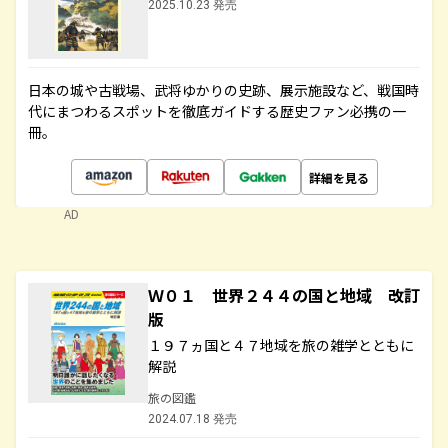
2025.10.23 発売
日本の城や古戦場、武将ゆかりの史跡、展示施設など、戦国時
代にまつわるスポットを徹底ガイドする歴史ファン必携の一
冊。
詳細を見る
AD
Ｗ０１ 世界２４４の国と地域 改訂
版
１９７ヵ国と４７地域を旅の雑学とともに
解説
旅の図鑑
2024.07.18 発売