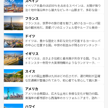
スペイン
ろん、トスカーナの美しい田園風景やアマルフィ海岸の絶
景など、自然景観も見逃せない。観光の合間には、本場の
イベリア半島のほぼ80％を占めるスペインは、太陽が降り
ピザやパスタなど、絶品のイタリア料理を堪能することも
注ぐ地中海沿岸から雄大なピレネー山脈まで、多彩な自然
できる。朝目覚めてから夜眠るまで、すべての瞬間を楽し
と文化が詰まったヨーロッパ屈指の旅行先だ。多様な地域
フランス
ませてくれるイタリアで、忘れられない旅をしてみよう！
文化が根付くこの国では、情熱的なフラメンコ、熱気あふ
なお、新着のイタリア情報は
コンテンツ一覧
を参照してほ
れる闘牛、そして美味しいタパスが生活の一部となってい
フランスは、世界中の旅行者を魅了し続けるヨーロッパ屈
しい。
る。首都マドリードの洗練された雰囲気や、バルセロナの
指の観光地だ。首都パリのエッフェル塔やルーブル美術館
アートに溢れた街角から、地方では古代ローマ遺跡や中世
といった象徴的なスポットから、田舎町の古風な美しさま
ドイツ
の城塞都市、穏やかなビーチリゾートまで多彩な表情を見
で、幅広い魅力が詰まっている。華麗な宮殿、歴史的な大
せる。地方によって風土や気候が異なるスペインはその個
聖堂、美しいビーチ、そして豊かな自然が、訪れる者を心
ドイツは、豊かな歴史と多彩な文化が交差するヨーロッパ
性で訪れる人を魅了する。 なお、新着のスペイン情報は
コ
から魅了する。また、フランスは美食の国としても知ら
の中心に位置する国。中世の街並みが残るロマンチック街
ンテンツ一覧
を参照してほしい。
れ、フランス料理はユネスコ無形文化遺産にも登録されて
道から、未来を先取りするようなモダンな都市まで多様な
イギリス
いる。シャンパンの発祥地であるランス、プロヴァンスの
顔を持つこの国は、どこを歩いても飽きることがない。ベ
香り高いラベンダー畑など、多彩な楽しみ方が可能だ。さ
ルリンの文化的活気、バイエルン州のアルプスの絶景、そ
イギリスは、古きよき伝統と最先端が共存する国。ウェス
らに、パリ以外の地域にも魅力が溢れており、どの街角に
してライン川沿いのワイン畑といった風景は必見。ビール
トミンスター寺院や大英博物館のようなランドマーク、歴
も豊かな歴史と文化が息づいている。パリ以外の個性あふ
とソーセージを味わいながら地元の人と過ごす楽しい時間
史ある大学都市、美しい丘陵地帯や牧歌的な風景など、エ
れる地方に足を運ぶとそれぞれで全く異なる文化を体験で
スイス
は、お酒好きな人にはぜひ体験してほしい。 なお、新着の
リアごとに異なる魅力がある。また、優雅なアフタヌーン
きるだろう。 なお、新着のフランス情報は
コンテンツ一覧
ドイツ情報は
コンテンツ一覧
を参照してほしい。
ティー、ビール好きにはたまらない英国パブ、サッカー観
スイスの国土面積は九州ほどの広さだが、運行時刻が正確
を参照してほしい。
戦など、本場だからこそできる体験も豊富。イギリスを旅
な交通網が整備されており、初心者でも安心して個人旅行
して楽しみつくそう。 なお、新着のイギリス情報は
コンテ
を楽しめる。日本同様に時刻表どおりの旅が可能だ。中世
アメリカ
ンツ一覧
を参照してほしい。
の建物がそのまま残る町や、スイスならではのユニークな
博物館もあり、アルプス観光だけでなく町歩きも満喫する
アメリカ合衆国は、広大な土地と多様な文化が魅力の国。
ことができる。国民の所得が高いため物価も高いが、旅行
東海岸の都市部から西海岸のカリフォルニアまで、訪れる
者向けの交通パス提供のサービスもあり、うまく活用すれ
場所ごとに異なる風景と体験が待っている。ニューヨーク
ハワイ
ば市内交通費無料で観光を楽しむこともできる。 なお、新
のような巨大都市は、観光、ショッピング、エンターテイ