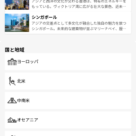
ひ現地で味わいたい。どの地域を訪れてもあたたかい人々
帯で自然と触れ合い、南部ではプーケットやクラビの美し
アジアと西洋の文化が交わる香港は、特有のエネルギーを
が旅行者を迎えてくれるので、きっと忘れられない旅にな
いビーチでリゾート気分を楽しむことができる。タイ料理
もっている。ヴィクトリア湾に広がる壮大な景色、近未来
るはずだ。 なお、新着のベトナム情報は
コンテンツ一覧
を
は世界的に有名で、屋台から高級レストランまで味覚を刺
的なアートスポット、そして歴史と現代が融合した町並
参照してほしい。
シンガポール
激する。気候は一年中温暖で、どの季節にも異なる楽しみ
み、どこを訪れても感動するはず。観光スポットが密集し
が待っている。親しみやすいタイの人々、仏教を中心とし
ており、効率よく見どころを回れるのも魅力。息をのむよ
アジアの交差点として多文化が融合した独自の魅力を放つ
た文化、そして多様な観光資源が、訪れる旅人を魅了し続
うな絶景から文化的な体験まで、香港を存分に楽しみ尽く
シンガポール。未来的な建築物が並ぶマリーナベイ、歴史
ける。 なお、新着のタイ情報は
コンテンツ一覧
を参照して
そう。 なお、新着の香港情報は
コンテンツ一覧
を参照して
と伝統を感じられるエスニックタウン、多数の緑豊かな公
ほしい。
ほしい。
園や自然保護区など、自然が調和した近代的な景観と文化
の多様性あふれるカラフルな町は、どこを歩いても新しい
国と地域
発見がある。さらに、治安のよさや充実した公共交通機関
も、旅行者にとっては魅力的なポイント。グルメも豊富
で、ホーカーズは地元の風情を楽しめる外せないスポット
ヨーロッパ
だ。訪れる人を飽きさせないシンガポールで、多様な魅力
を体感しよう。 なお、新着のシンガポール情報は
コンテン
ツ一覧
を参照してほしい。
北米
中南米
オセアニア