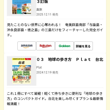
３訂版
島旅
2025.12.11 発売
見たことのない世界に心奪われる！ 奄美群島南部「与論島・
沖永良部島・徳之島」の三島だけをフィーチャーした完全ガイ
ド。
詳細を見る
０３ 地球の歩き方 Ｐｌａｔ 台北
Plat
2024.12.19 発売
これ１冊にすべて凝縮！軽くて持ち歩きに便利な「地球の歩き
方」のコンパクトガイド。台北を楽しみ尽くすプラン＆最新情
報満載！