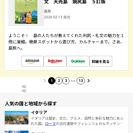
文 天売島 焼尻島 ５訂版
島旅
2026.02.13 発売
ようこそ！ 島の人たちが教えてくれた利尻・礼文の魅力を１
冊に凝縮。絶景スポットから遊び方、カルチャーまで。さあ、
島旅へ。
詳細を見る
…
1
2
3
13
AD
AD
人気の国と地域から探す
イタリア
イタリアは歴史、文化、グルメ、自然と多彩な魅力にあふ
れた国。
ローマ
の古代遺跡やフィレンツェのルネッサンス
美術、ヴェネツィアの運河など、歴史あるスポットはもち