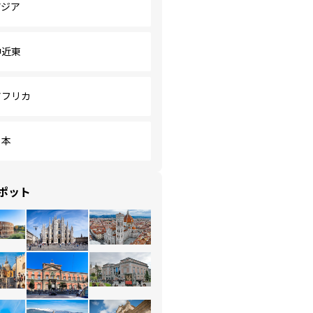
アジア
中近東
アフリカ
日本
ポット