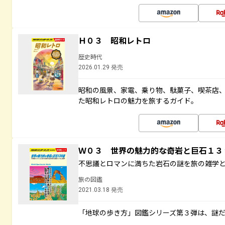
Ｈ０３ 昭和レトロ
歴史時代
2026.01.29 発売
昭和の風景、家電、乗り物、駄菓子、喫茶店
た昭和レトロの魅力を旅するガイド。
Ｗ０３ 世界の魅力的な奇岩と巨石１
不思議とロマンに満ちた岩石の謎を旅の雑学
旅の図鑑
2021.03.18 発売
「地球の歩き方」図鑑シリーズ第３弾は、謎