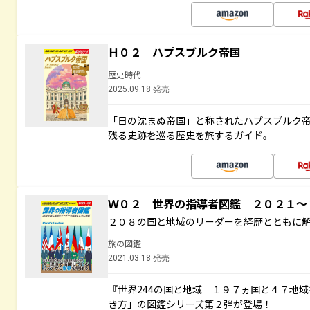
Ｈ０２ ハプスブルク帝国
歴史時代
2025.09.18 発売
「日の沈まぬ帝国」と称されたハプスブルク
残る史跡を巡る歴史を旅するガイド。
Ｗ０２ 世界の指導者図鑑 ２０２１
２０８の国と地域のリーダーを経歴とともに
旅の図鑑
2021.03.18 発売
『世界244の国と地域 １９７ヵ国と４７地
き方」の図鑑シリーズ第２弾が登場！