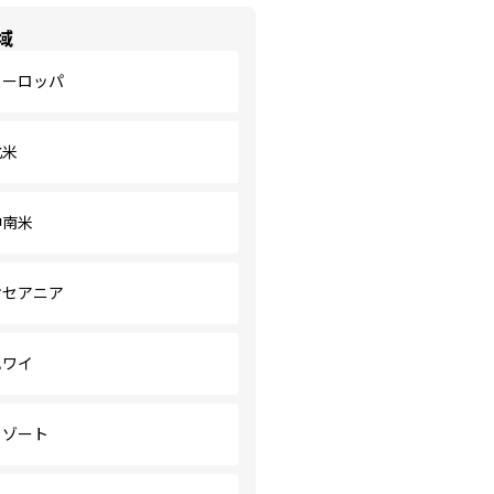
域
ヨーロッパ
北米
中南米
オセアニア
ハワイ
リゾート