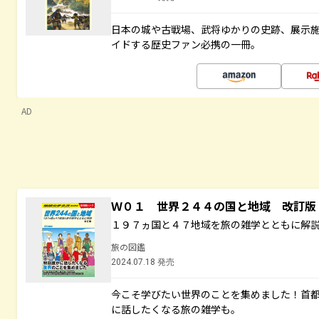
日本の城や古戦場、武将ゆかりの史跡、展示
イドする歴史ファン必携の一冊。
AD
Ｗ０１ 世界２４４の国と地域 改訂版
１９７ヵ国と４７地域を旅の雑学とともに解
旅の図鑑
2024.07.18 発売
今こそ学びたい世界のことを集めました！首
に話したくなる旅の雑学も。