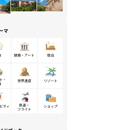
ーマ
食
建築・アート
宿泊
ト・
世界遺産
リゾート
戦
鉄道・
ビティ
ショップ
フライト