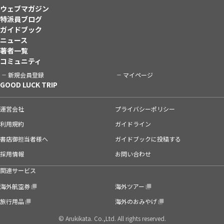
ウェブマガジン
特派員ブログ
ガイドブック
ニュース
著者一覧
コミュニティ
新規会員登録
マイページ
GOOD LUCK TRIP
運営会社
プライバシーポリシー
利用規約
ガイドライン
書店御担当者様へ
ガイドブックに投稿する
採用情報
お問い合わせ
関連サービス
海外航空券
海外ツアー
旅行用品
海外のおみやげ
© Arukikata. Co.,Ltd. All rights reserved.