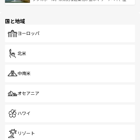
ける。 なお、新着のタイ情報は
コンテンツ一覧
を参照して
そう。 なお、新着の香港情報は
コンテンツ一覧
を参照して
と伝統を感じられるエスニックタウン、多数の緑豊かな公
ほしい。
ほしい。
園や自然保護区など、自然が調和した近代的な景観と文化
の多様性あふれるカラフルな町は、どこを歩いても新しい
国と地域
発見がある。さらに、治安のよさや充実した公共交通機関
も、旅行者にとっては魅力的なポイント。グルメも豊富
で、ホーカーズは地元の風情を楽しめる外せないスポット
ヨーロッパ
だ。訪れる人を飽きさせないシンガポールで、多様な魅力
を体感しよう。 なお、新着のシンガポール情報は
コンテン
ツ一覧
を参照してほしい。
北米
中南米
オセアニア
ハワイ
リゾート