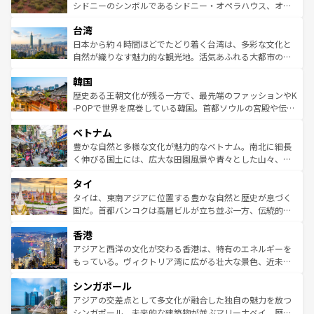
しみながら、その多様性と豊かな歴史を感じることができ
おすすめ。エメラルドグリーンに輝く海をはじめ、豊かな
シドニーのシンボルであるシドニー・オペラハウス、オー
るだろう。車でのロードトリップや列車の旅も、アメリカ
文化や歴史が息づいている。「アロハスピリット」と呼ば
ストラリア東海岸北部に広がる大サンゴ礁地帯グレートバ
ならではの贅沢な旅のスタイルだ。 なお、新着のアメリカ
台湾
れるおもてなしの心で訪れる人々を迎えてくれるハワイの
リアリーフや大陸中央部にそびえるウルル（エアーズロッ
情報は
コンテンツ一覧
を参照してほしい。
人々、おいしいローカルフードやハワイアンミュージッ
ク）、タスマニアの美しい原生林やケアンズの熱帯雨林な
日本から約４時間ほどでたどり着く台湾は、多彩な文化と
ク、伝統的なフラダンスなど、すべてがハワイの魅力を彩
ど、見どころがたくさん。また、カフェやワイン、オージ
自然が織りなす魅力的な観光地。活気あふれる大都市の台
っている。訪れるたびに新しい発見と感動が待っているハ
ービーフなどの食文化も豊かで、美味しいものであふれて
北やノスタルジックな町並みが人気な九份（ジォウフェ
ワイを、存分に味わってほしい。 なお、新着のハワイ情報
韓国
いる。アクティビティも充実しており、サーフィンやダイ
ン）、静ひつな山岳地帯である台湾東部など、都市の喧騒
は
コンテンツ一覧
を参照してほしい。
ビング、ハイキングなど、アウトドア好きにはたまらな
と山間の静けさが共存しており、訪れる人に新しい発見と
歴史ある王朝文化が残る一方で、最先端のファッションやK
い。オーストラリアの多彩な魅力を存分に味わいつくそ
驚きをもたらしてくれる。また、奥深い台湾の食文化も魅
-POPで世界を席巻している韓国。首都ソウルの宮殿や伝統
う。 なお、新着のオーストラリア情報は
コンテンツ一覧
を
力で、夜市などの屋台グルメから高級料理、ヘルシーで美
家屋が並ぶエリアでは韓国の歴史と文化に浸ることがで
参照してほしい。
ベトナム
容にもいいと評判のスイーツなど、バラエティ豊かな料理
き、地方に足を延ばせば四季折々の自然美を楽しむことが
が味わえる。 なお、新着の台湾情報は
コンテンツ一覧
を参
できる。そして、キムチや焼肉、絶品のストリートフード
豊かな自然と多様な文化が魅力的なベトナム。南北に細長
照してほしい。
まで、さまざまな韓国料理が待っている。夜には、韓国な
く伸びる国土には、広大な田園風景や青々とした山々、世
らではのナイトライフも堪能できる。あたたかいホスピタ
界遺産に登録された壮大な自然景観が点在し、都市部では
タイ
リティに包まれながら、韓国の多彩な魅力を心ゆくまで味
急速な発展と共に伝統が息づく。ハノイの古い町並みやホ
わってみてほしい。 なお、新着の韓国情報は
コンテンツ一
ーチミン市のフランス統治時代の建物も、独特の雰囲気を
タイは、東南アジアに位置する豊かな自然と歴史が息づく
覧
を参照してほしい。
醸し出している。また、バラエティの豊かさとおいしさで
国だ。首都バンコクは高層ビルが立ち並ぶ一方、伝統的な
世界中の食通を魅了してやまないベトナム料理も魅力のひ
寺院や市場がいたるところに点在し、古きよき文化と現代
香港
とつ。フォーやバインミー、ベトナムコーヒーなどは、ぜ
の活気が交差している。北部ではチェンマイなどの山岳地
ひ現地で味わいたい。どの地域を訪れてもあたたかい人々
帯で自然と触れ合い、南部ではプーケットやクラビの美し
アジアと西洋の文化が交わる香港は、特有のエネルギーを
が旅行者を迎えてくれるので、きっと忘れられない旅にな
いビーチでリゾート気分を楽しむことができる。タイ料理
もっている。ヴィクトリア湾に広がる壮大な景色、近未来
るはずだ。 なお、新着のベトナム情報は
コンテンツ一覧
を
は世界的に有名で、屋台から高級レストランまで味覚を刺
的なアートスポット、そして歴史と現代が融合した町並
参照してほしい。
シンガポール
激する。気候は一年中温暖で、どの季節にも異なる楽しみ
み、どこを訪れても感動するはず。観光スポットが密集し
が待っている。親しみやすいタイの人々、仏教を中心とし
ており、効率よく見どころを回れるのも魅力。息をのむよ
アジアの交差点として多文化が融合した独自の魅力を放つ
た文化、そして多様な観光資源が、訪れる旅人を魅了し続
うな絶景から文化的な体験まで、香港を存分に楽しみ尽く
シンガポール。未来的な建築物が並ぶマリーナベイ、歴史