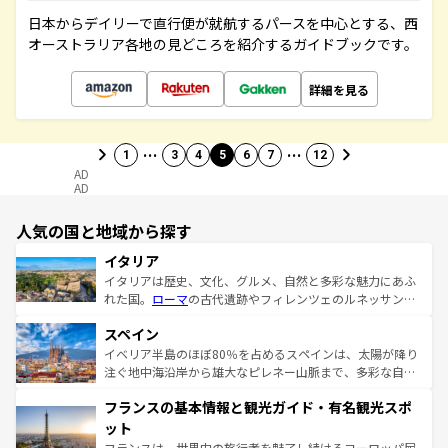
日本からデイリーで直行便が就航するパースを中心とする、西
オーストラリア各地の見どころを紹介するガイドブックです。
詳細を見る
…
…
1
3
4
5
6
7
12
AD
AD
人気の国と地域から探す
イタリア
イタリアは歴史、文化、グルメ、自然と多彩な魅力にあふ
れた国。
ローマ
の古代遺跡やフィレンツェのルネッサンス
美術、ヴェネツィアの運河など、歴史あるスポットはもち
スペイン
ろん、トスカーナの美しい田園風景やアマルフィ海岸の絶
景など、自然景観も見逃せない。観光の合間には、本場の
イベリア半島のほぼ80％を占めるスペインは、太陽が降り
ピザやパスタなど、絶品のイタリア料理を堪能することも
注ぐ地中海沿岸から雄大なピレネー山脈まで、多彩な自然
できる。朝目覚めてから夜眠るまで、すべての瞬間を楽し
と文化が詰まったヨーロッパ屈指の旅行先だ。多様な地域
フランスの基本情報と観光ガイド・有名観光スポ
ませてくれるイタリアで、忘れられない旅をしてみよう！
文化が根付くこの国では、情熱的なフラメンコ、熱気あふ
なお、新着のイタリア情報は
コンテンツ一覧
を参照してほ
れる闘牛、そして美味しいタパスが生活の一部となってい
ット
しい。
る。首都マドリードの洗練された雰囲気や、バルセロナの
フランスは、世界中の旅行者を魅了し続けるヨーロッパ屈