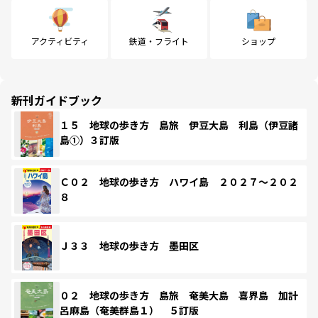
アクティビティ
鉄道・フライト
ショップ
新刊ガイドブック
１５ 地球の歩き方 島旅 伊豆大島 利島（伊豆諸
島①）３訂版
Ｃ０２ 地球の歩き方 ハワイ島 ２０２７～２０２
８
Ｊ３３ 地球の歩き方 墨田区
０２ 地球の歩き方 島旅 奄美大島 喜界島 加計
呂麻島（奄美群島１） ５訂版