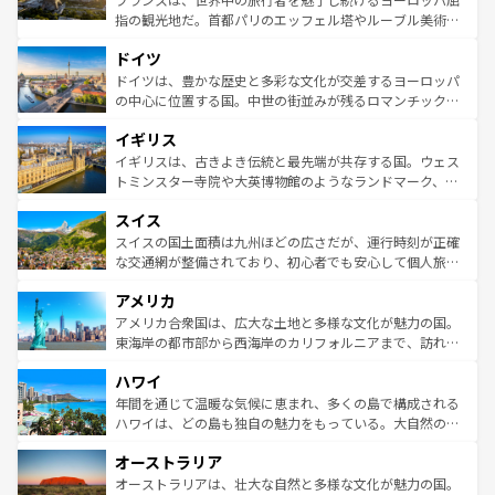
アートに溢れた街角から、地方では古代ローマ遺跡や中世
指の観光地だ。首都パリのエッフェル塔やルーブル美術館
の城塞都市、穏やかなビーチリゾートまで多彩な表情を見
といった象徴的なスポットから、田舎町の古風な美しさま
せる。地方によって風土や気候が異なるスペインはその個
ドイツ
で、幅広い魅力が詰まっている。華麗な宮殿、歴史的な大
性で訪れる人を魅了する。 なお、新着のスペイン情報は
コ
聖堂、美しいビーチ、そして豊かな自然が、訪れる者を心
ドイツは、豊かな歴史と多彩な文化が交差するヨーロッパ
ンテンツ一覧
を参照してほしい。
から魅了する。また、フランスは美食の国としても知ら
の中心に位置する国。中世の街並みが残るロマンチック街
れ、フランス料理はユネスコ無形文化遺産にも登録されて
道から、未来を先取りするようなモダンな都市まで多様な
イギリス
いる。シャンパンの発祥地であるランス、プロヴァンスの
顔を持つこの国は、どこを歩いても飽きることがない。ベ
香り高いラベンダー畑など、多彩な楽しみ方が可能だ。さ
ルリンの文化的活気、バイエルン州のアルプスの絶景、そ
イギリスは、古きよき伝統と最先端が共存する国。ウェス
らに、パリ以外の地域にも魅力が溢れており、どの街角に
してライン川沿いのワイン畑といった風景は必見。ビール
トミンスター寺院や大英博物館のようなランドマーク、歴
も豊かな歴史と文化が息づいている。パリ以外の個性あふ
とソーセージを味わいながら地元の人と過ごす楽しい時間
史ある大学都市、美しい丘陵地帯や牧歌的な風景など、エ
れる地方に足を運ぶとそれぞれで全く異なる文化を体験で
スイス
は、お酒好きな人にはぜひ体験してほしい。 なお、新着の
リアごとに異なる魅力がある。また、優雅なアフタヌーン
きるだろう。 なお、新着のフランス情報は
コンテンツ一覧
ドイツ情報は
コンテンツ一覧
を参照してほしい。
ティー、ビール好きにはたまらない英国パブ、サッカー観
スイスの国土面積は九州ほどの広さだが、運行時刻が正確
を参照してほしい。
戦など、本場だからこそできる体験も豊富。イギリスを旅
な交通網が整備されており、初心者でも安心して個人旅行
して楽しみつくそう。 なお、新着のイギリス情報は
コンテ
を楽しめる。日本同様に時刻表どおりの旅が可能だ。中世
アメリカ
ンツ一覧
を参照してほしい。
の建物がそのまま残る町や、スイスならではのユニークな
博物館もあり、アルプス観光だけでなく町歩きも満喫する
アメリカ合衆国は、広大な土地と多様な文化が魅力の国。
ことができる。国民の所得が高いため物価も高いが、旅行
東海岸の都市部から西海岸のカリフォルニアまで、訪れる
者向けの交通パス提供のサービスもあり、うまく活用すれ
場所ごとに異なる風景と体験が待っている。ニューヨーク
ハワイ
ば市内交通費無料で観光を楽しむこともできる。 なお、新
のような巨大都市は、観光、ショッピング、エンターテイ
着のスイス情報は
コンテンツ一覧
を参照してほしい。
ンメントが詰まった刺激的なスポットだ。一方、アメリカ
年間を通じて温暖な気候に恵まれ、多くの島で構成される
西部には大自然が広がり、グランドキャニオンやイエロー
ハワイは、どの島も独自の魅力をもっている。大自然の神
ストーン国立公園といった絶景が堪能できる。さらに、南
秘を感じたいなら、火山が生み出した壮大な景観を誇るハ
オーストラリア
部のニューオーリンズでは、音楽と美食が融合した独特の
ワイ島は見逃せない。また、定番の観光地といえばオアフ
文化が魅力。旅行者はアメリカの各地域で異なる魅力を楽
島だが、静かな自然を求めるならマウイ島やカウアイ島が
オーストラリアは、壮大な自然と多様な文化が魅力の国。