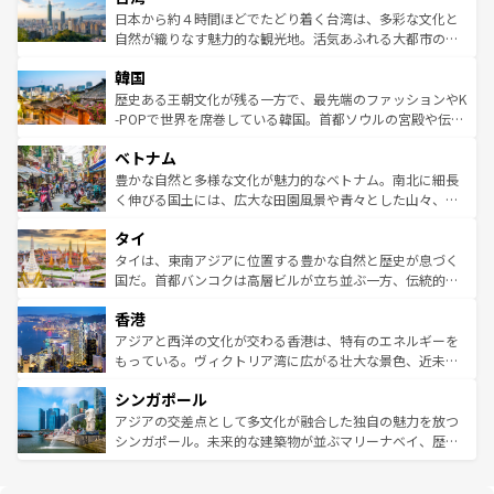
情報は
コンテンツ一覧
を参照してほしい。
人々、おいしいローカルフードやハワイアンミュージッ
ク）、タスマニアの美しい原生林やケアンズの熱帯雨林な
日本から約４時間ほどでたどり着く台湾は、多彩な文化と
ク、伝統的なフラダンスなど、すべてがハワイの魅力を彩
ど、見どころがたくさん。また、カフェやワイン、オージ
自然が織りなす魅力的な観光地。活気あふれる大都市の台
っている。訪れるたびに新しい発見と感動が待っているハ
ービーフなどの食文化も豊かで、美味しいものであふれて
北やノスタルジックな町並みが人気な九份（ジォウフェ
ワイを、存分に味わってほしい。 なお、新着のハワイ情報
韓国
いる。アクティビティも充実しており、サーフィンやダイ
ン）、静ひつな山岳地帯である台湾東部など、都市の喧騒
は
コンテンツ一覧
を参照してほしい。
ビング、ハイキングなど、アウトドア好きにはたまらな
と山間の静けさが共存しており、訪れる人に新しい発見と
歴史ある王朝文化が残る一方で、最先端のファッションやK
い。オーストラリアの多彩な魅力を存分に味わいつくそ
驚きをもたらしてくれる。また、奥深い台湾の食文化も魅
-POPで世界を席巻している韓国。首都ソウルの宮殿や伝統
う。 なお、新着のオーストラリア情報は
コンテンツ一覧
を
力で、夜市などの屋台グルメから高級料理、ヘルシーで美
家屋が並ぶエリアでは韓国の歴史と文化に浸ることがで
参照してほしい。
ベトナム
容にもいいと評判のスイーツなど、バラエティ豊かな料理
き、地方に足を延ばせば四季折々の自然美を楽しむことが
が味わえる。 なお、新着の台湾情報は
コンテンツ一覧
を参
できる。そして、キムチや焼肉、絶品のストリートフード
豊かな自然と多様な文化が魅力的なベトナム。南北に細長
照してほしい。
まで、さまざまな韓国料理が待っている。夜には、韓国な
く伸びる国土には、広大な田園風景や青々とした山々、世
らではのナイトライフも堪能できる。あたたかいホスピタ
界遺産に登録された壮大な自然景観が点在し、都市部では
タイ
リティに包まれながら、韓国の多彩な魅力を心ゆくまで味
急速な発展と共に伝統が息づく。ハノイの古い町並みやホ
わってみてほしい。 なお、新着の韓国情報は
コンテンツ一
ーチミン市のフランス統治時代の建物も、独特の雰囲気を
タイは、東南アジアに位置する豊かな自然と歴史が息づく
覧
を参照してほしい。
醸し出している。また、バラエティの豊かさとおいしさで
国だ。首都バンコクは高層ビルが立ち並ぶ一方、伝統的な
世界中の食通を魅了してやまないベトナム料理も魅力のひ
寺院や市場がいたるところに点在し、古きよき文化と現代
香港
とつ。フォーやバインミー、ベトナムコーヒーなどは、ぜ
の活気が交差している。北部ではチェンマイなどの山岳地
ひ現地で味わいたい。どの地域を訪れてもあたたかい人々
帯で自然と触れ合い、南部ではプーケットやクラビの美し
アジアと西洋の文化が交わる香港は、特有のエネルギーを
が旅行者を迎えてくれるので、きっと忘れられない旅にな
いビーチでリゾート気分を楽しむことができる。タイ料理
もっている。ヴィクトリア湾に広がる壮大な景色、近未来
るはずだ。 なお、新着のベトナム情報は
コンテンツ一覧
を
は世界的に有名で、屋台から高級レストランまで味覚を刺
的なアートスポット、そして歴史と現代が融合した町並
参照してほしい。
シンガポール
激する。気候は一年中温暖で、どの季節にも異なる楽しみ
み、どこを訪れても感動するはず。観光スポットが密集し
が待っている。親しみやすいタイの人々、仏教を中心とし
ており、効率よく見どころを回れるのも魅力。息をのむよ
アジアの交差点として多文化が融合した独自の魅力を放つ
た文化、そして多様な観光資源が、訪れる旅人を魅了し続
うな絶景から文化的な体験まで、香港を存分に楽しみ尽く
シンガポール。未来的な建築物が並ぶマリーナベイ、歴史
ける。 なお、新着のタイ情報は
コンテンツ一覧
を参照して
そう。 なお、新着の香港情報は
コンテンツ一覧
を参照して
と伝統を感じられるエスニックタウン、多数の緑豊かな公
ほしい。
ほしい。
園や自然保護区など、自然が調和した近代的な景観と文化