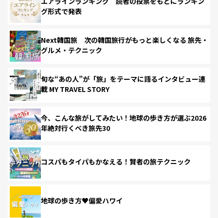
エアラインランキング 読者の投票をもとにランキン
グ形式で発表
Next韓国旅 次の韓国旅行がもっと楽しくなる 旅先・
グルメ・テクニック
旬な“あの人”が「旅」をテーマに語るインタビュー連
載 MY TRAVEL STORY
今、こんな旅がしてみたい！地球の歩き方が選ぶ2026
年絶対行くべき旅先30
コスパもタイパもかなえる！賢者の旅テクニック
地球の歩き方♥偏愛ハワイ