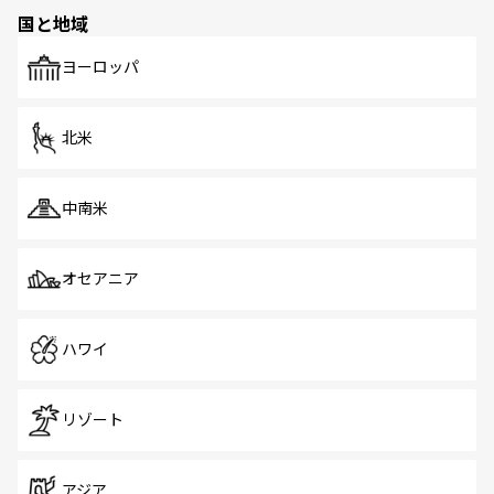
の多様性あふれるカラフルな町は、どこを歩いても新しい
国と地域
発見がある。さらに、治安のよさや充実した公共交通機関
も、旅行者にとっては魅力的なポイント。グルメも豊富
で、ホーカーズは地元の風情を楽しめる外せないスポット
ヨーロッパ
だ。訪れる人を飽きさせないシンガポールで、多様な魅力
を体感しよう。 なお、新着のシンガポール情報は
コンテン
ツ一覧
を参照してほしい。
北米
中南米
オセアニア
ハワイ
リゾート
アジア