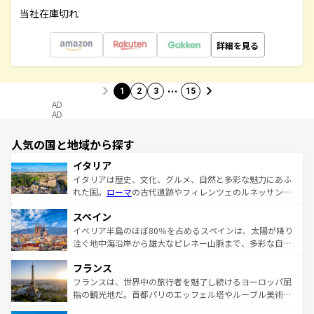
当社在庫切れ
詳細を見る
…
1
2
3
15
AD
AD
人気の国と地域から探す
イタリア
イタリアは歴史、文化、グルメ、自然と多彩な魅力にあふ
れた国。
ローマ
の古代遺跡やフィレンツェのルネッサンス
美術、ヴェネツィアの運河など、歴史あるスポットはもち
スペイン
ろん、トスカーナの美しい田園風景やアマルフィ海岸の絶
景など、自然景観も見逃せない。観光の合間には、本場の
イベリア半島のほぼ80％を占めるスペインは、太陽が降り
ピザやパスタなど、絶品のイタリア料理を堪能することも
注ぐ地中海沿岸から雄大なピレネー山脈まで、多彩な自然
できる。朝目覚めてから夜眠るまで、すべての瞬間を楽し
と文化が詰まったヨーロッパ屈指の旅行先だ。多様な地域
フランス
ませてくれるイタリアで、忘れられない旅をしてみよう！
文化が根付くこの国では、情熱的なフラメンコ、熱気あふ
なお、新着のイタリア情報は
コンテンツ一覧
を参照してほ
れる闘牛、そして美味しいタパスが生活の一部となってい
フランスは、世界中の旅行者を魅了し続けるヨーロッパ屈
しい。
る。首都マドリードの洗練された雰囲気や、バルセロナの
指の観光地だ。首都パリのエッフェル塔やルーブル美術館
アートに溢れた街角から、地方では古代ローマ遺跡や中世
といった象徴的なスポットから、田舎町の古風な美しさま