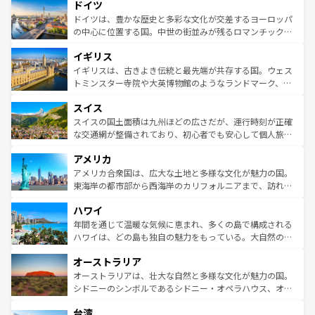
ドイツ
の城塞都市、穏やかなビーチリゾートまで多彩な表情を見
で、幅広い魅力が詰まっている。華麗な宮殿、歴史的な大
せる。地方によって風土や気候が異なるスペインはその個
聖堂、美しいビーチ、そして豊かな自然が、訪れる者を心
ドイツは、豊かな歴史と多彩な文化が交差するヨーロッパ
性で訪れる人を魅了する。 なお、新着のスペイン情報は
コ
から魅了する。また、フランスは美食の国としても知ら
の中心に位置する国。中世の街並みが残るロマンチック街
ンテンツ一覧
を参照してほしい。
れ、フランス料理はユネスコ無形文化遺産にも登録されて
道から、未来を先取りするようなモダンな都市まで多様な
イギリス
いる。シャンパンの発祥地であるランス、プロヴァンスの
顔を持つこの国は、どこを歩いても飽きることがない。ベ
香り高いラベンダー畑など、多彩な楽しみ方が可能だ。さ
ルリンの文化的活気、バイエルン州のアルプスの絶景、そ
イギリスは、古きよき伝統と最先端が共存する国。ウェス
らに、パリ以外の地域にも魅力が溢れており、どの街角に
してライン川沿いのワイン畑といった風景は必見。ビール
トミンスター寺院や大英博物館のようなランドマーク、歴
も豊かな歴史と文化が息づいている。パリ以外の個性あふ
とソーセージを味わいながら地元の人と過ごす楽しい時間
史ある大学都市、美しい丘陵地帯や牧歌的な風景など、エ
れる地方に足を運ぶとそれぞれで全く異なる文化を体験で
スイス
は、お酒好きな人にはぜひ体験してほしい。 なお、新着の
リアごとに異なる魅力がある。また、優雅なアフタヌーン
きるだろう。 なお、新着のフランス情報は
コンテンツ一覧
ドイツ情報は
コンテンツ一覧
を参照してほしい。
ティー、ビール好きにはたまらない英国パブ、サッカー観
スイスの国土面積は九州ほどの広さだが、運行時刻が正確
を参照してほしい。
戦など、本場だからこそできる体験も豊富。イギリスを旅
な交通網が整備されており、初心者でも安心して個人旅行
して楽しみつくそう。 なお、新着のイギリス情報は
コンテ
を楽しめる。日本同様に時刻表どおりの旅が可能だ。中世
アメリカ
ンツ一覧
を参照してほしい。
の建物がそのまま残る町や、スイスならではのユニークな
博物館もあり、アルプス観光だけでなく町歩きも満喫する
アメリカ合衆国は、広大な土地と多様な文化が魅力の国。
ことができる。国民の所得が高いため物価も高いが、旅行
東海岸の都市部から西海岸のカリフォルニアまで、訪れる
者向けの交通パス提供のサービスもあり、うまく活用すれ
場所ごとに異なる風景と体験が待っている。ニューヨーク
ハワイ
ば市内交通費無料で観光を楽しむこともできる。 なお、新
のような巨大都市は、観光、ショッピング、エンターテイ
着のスイス情報は
コンテンツ一覧
を参照してほしい。
ンメントが詰まった刺激的なスポットだ。一方、アメリカ
年間を通じて温暖な気候に恵まれ、多くの島で構成される
西部には大自然が広がり、グランドキャニオンやイエロー
ハワイは、どの島も独自の魅力をもっている。大自然の神
ストーン国立公園といった絶景が堪能できる。さらに、南
秘を感じたいなら、火山が生み出した壮大な景観を誇るハ
オーストラリア
部のニューオーリンズでは、音楽と美食が融合した独特の
ワイ島は見逃せない。また、定番の観光地といえばオアフ
文化が魅力。旅行者はアメリカの各地域で異なる魅力を楽
島だが、静かな自然を求めるならマウイ島やカウアイ島が
オーストラリアは、壮大な自然と多様な文化が魅力の国。
しみながら、その多様性と豊かな歴史を感じることができ
おすすめ。エメラルドグリーンに輝く海をはじめ、豊かな
シドニーのシンボルであるシドニー・オペラハウス、オー
るだろう。車でのロードトリップや列車の旅も、アメリカ
文化や歴史が息づいている。「アロハスピリット」と呼ば
ストラリア東海岸北部に広がる大サンゴ礁地帯グレートバ
ならではの贅沢な旅のスタイルだ。 なお、新着のアメリカ
台湾
れるおもてなしの心で訪れる人々を迎えてくれるハワイの
リアリーフや大陸中央部にそびえるウルル（エアーズロッ