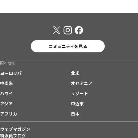
コミュニティを見る
国と地域
ヨーロッパ
北米
中南米
オセアニア
ハワイ
リゾート
アジア
中近東
アフリカ
日本
ウェブマガジン
特派員ブログ