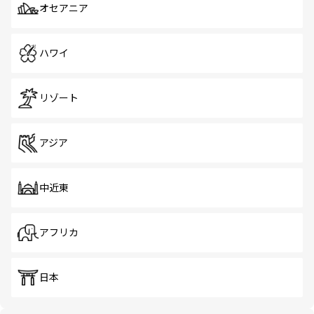
オセアニア
ハワイ
リゾート
アジア
中近東
アフリカ
日本