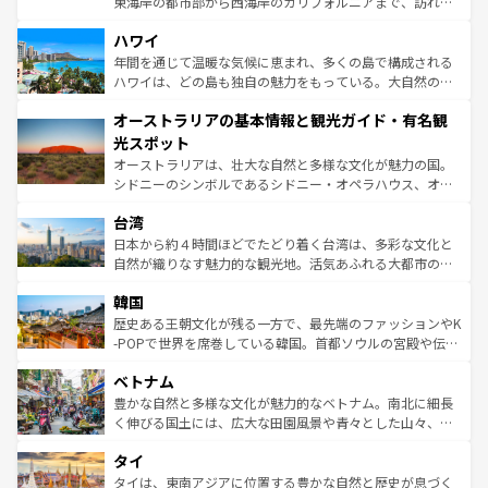
東海岸の都市部から西海岸のカリフォルニアまで、訪れる
ば市内交通費無料で観光を楽しむこともできる。 なお、新
場所ごとに異なる風景と体験が待っている。ニューヨーク
着のスイス情報は
コンテンツ一覧
を参照してほしい。
ハワイ
のような巨大都市は、観光、ショッピング、エンターテイ
ンメントが詰まった刺激的なスポットだ。一方、アメリカ
年間を通じて温暖な気候に恵まれ、多くの島で構成される
西部には大自然が広がり、グランドキャニオンやイエロー
ハワイは、どの島も独自の魅力をもっている。大自然の神
ストーン国立公園といった絶景が堪能できる。さらに、南
秘を感じたいなら、火山が生み出した壮大な景観を誇るハ
オーストラリアの基本情報と観光ガイド・有名観
部のニューオーリンズでは、音楽と美食が融合した独特の
ワイ島は見逃せない。また、定番の観光地といえばオアフ
文化が魅力。旅行者はアメリカの各地域で異なる魅力を楽
島だが、静かな自然を求めるならマウイ島やカウアイ島が
光スポット
しみながら、その多様性と豊かな歴史を感じることができ
おすすめ。エメラルドグリーンに輝く海をはじめ、豊かな
オーストラリアは、壮大な自然と多様な文化が魅力の国。
るだろう。車でのロードトリップや列車の旅も、アメリカ
文化や歴史が息づいている。「アロハスピリット」と呼ば
シドニーのシンボルであるシドニー・オペラハウス、オー
ならではの贅沢な旅のスタイルだ。 なお、新着のアメリカ
れるおもてなしの心で訪れる人々を迎えてくれるハワイの
ストラリア東海岸北部に広がる大サンゴ礁地帯グレートバ
情報は
コンテンツ一覧
を参照してほしい。
人々、おいしいローカルフードやハワイアンミュージッ
台湾
リアリーフや大陸中央部にそびえるウルル（エアーズロッ
ク、伝統的なフラダンスなど、すべてがハワイの魅力を彩
ク）、タスマニアの美しい原生林やケアンズの熱帯雨林な
日本から約４時間ほどでたどり着く台湾は、多彩な文化と
っている。訪れるたびに新しい発見と感動が待っているハ
ど、見どころがたくさん。また、カフェやワイン、オージ
自然が織りなす魅力的な観光地。活気あふれる大都市の台
ワイを、存分に味わってほしい。 なお、新着のハワイ情報
ービーフなどの食文化も豊かで、美味しいものであふれて
北やノスタルジックな町並みが人気な九份（ジォウフェ
は
コンテンツ一覧
を参照してほしい。
韓国
いる。アクティビティも充実しており、サーフィンやダイ
ン）、静ひつな山岳地帯である台湾東部など、都市の喧騒
ビング、ハイキングなど、アウトドア好きにはたまらな
と山間の静けさが共存しており、訪れる人に新しい発見と
歴史ある王朝文化が残る一方で、最先端のファッションやK
い。オーストラリアの多彩な魅力を存分に味わいつくそ
驚きをもたらしてくれる。また、奥深い台湾の食文化も魅
-POPで世界を席巻している韓国。首都ソウルの宮殿や伝統
う。 なお、新着のオーストラリア情報は
コンテンツ一覧
を
力で、夜市などの屋台グルメから高級料理、ヘルシーで美
家屋が並ぶエリアでは韓国の歴史と文化に浸ることがで
参照してほしい。
ベトナム
容にもいいと評判のスイーツなど、バラエティ豊かな料理
き、地方に足を延ばせば四季折々の自然美を楽しむことが
が味わえる。 なお、新着の台湾情報は
コンテンツ一覧
を参
できる。そして、キムチや焼肉、絶品のストリートフード
豊かな自然と多様な文化が魅力的なベトナム。南北に細長
照してほしい。
まで、さまざまな韓国料理が待っている。夜には、韓国な
く伸びる国土には、広大な田園風景や青々とした山々、世
らではのナイトライフも堪能できる。あたたかいホスピタ
界遺産に登録された壮大な自然景観が点在し、都市部では
タイ
リティに包まれながら、韓国の多彩な魅力を心ゆくまで味
急速な発展と共に伝統が息づく。ハノイの古い町並みやホ
わってみてほしい。 なお、新着の韓国情報は
コンテンツ一
ーチミン市のフランス統治時代の建物も、独特の雰囲気を
タイは、東南アジアに位置する豊かな自然と歴史が息づく