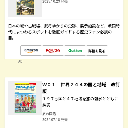
2025.10.23 発売
日本の城や古戦場、武将ゆかりの史跡、展示施設など、戦国時
代にまつわるスポットを徹底ガイドする歴史ファン必携の一
冊。
詳細を見る
AD
Ｗ０１ 世界２４４の国と地域 改訂
版
１９７ヵ国と４７地域を旅の雑学とともに
解説
旅の図鑑
2024.07.18 発売