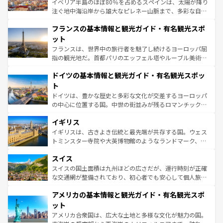
イベリア半島のほぼ80％を占めるスペインは、太陽が降り
できる。朝目覚めてから夜眠るまで、すべての瞬間を楽し
注ぐ地中海沿岸から雄大なピレネー山脈まで、多彩な自然
ませてくれるイタリアで、忘れられない旅をしてみよう！
と文化が詰まったヨーロッパ屈指の旅行先だ。多様な地域
なお、新着のイタリア情報は
コンテンツ一覧
を参照してほ
フランスの基本情報と観光ガイド・有名観光スポ
文化が根付くこの国では、情熱的なフラメンコ、熱気あふ
しい。
れる闘牛、そして美味しいタパスが生活の一部となってい
ット
る。首都マドリードの洗練された雰囲気や、バルセロナの
フランスは、世界中の旅行者を魅了し続けるヨーロッパ屈
アートに溢れた街角から、地方では古代ローマ遺跡や中世
指の観光地だ。首都パリのエッフェル塔やルーブル美術館
の城塞都市、穏やかなビーチリゾートまで多彩な表情を見
といった象徴的なスポットから、田舎町の古風な美しさま
せる。地方によって風土や気候が異なるスペインはその個
ドイツの基本情報と観光ガイド・有名観光スポッ
で、幅広い魅力が詰まっている。華麗な宮殿、歴史的な大
性で訪れる人を魅了する。 なお、新着のスペイン情報は
コ
聖堂、美しいビーチ、そして豊かな自然が、訪れる者を心
ト
ンテンツ一覧
を参照してほしい。
から魅了する。また、フランスは美食の国としても知ら
ドイツは、豊かな歴史と多彩な文化が交差するヨーロッパ
れ、フランス料理はユネスコ無形文化遺産にも登録されて
の中心に位置する国。中世の街並みが残るロマンチック街
いる。シャンパンの発祥地であるランス、プロヴァンスの
道から、未来を先取りするようなモダンな都市まで多様な
香り高いラベンダー畑など、多彩な楽しみ方が可能だ。さ
イギリス
顔を持つこの国は、どこを歩いても飽きることがない。ベ
らに、パリ以外の地域にも魅力が溢れており、どの街角に
ルリンの文化的活気、バイエルン州のアルプスの絶景、そ
イギリスは、古きよき伝統と最先端が共存する国。ウェス
も豊かな歴史と文化が息づいている。パリ以外の個性あふ
してライン川沿いのワイン畑といった風景は必見。ビール
トミンスター寺院や大英博物館のようなランドマーク、歴
れる地方に足を運ぶとそれぞれで全く異なる文化を体験で
とソーセージを味わいながら地元の人と過ごす楽しい時間
史ある大学都市、美しい丘陵地帯や牧歌的な風景など、エ
きるだろう。 なお、新着のフランス情報は
コンテンツ一覧
スイス
は、お酒好きな人にはぜひ体験してほしい。 なお、新着の
リアごとに異なる魅力がある。また、優雅なアフタヌーン
を参照してほしい。
ドイツ情報は
コンテンツ一覧
を参照してほしい。
ティー、ビール好きにはたまらない英国パブ、サッカー観
スイスの国土面積は九州ほどの広さだが、運行時刻が正確
戦など、本場だからこそできる体験も豊富。イギリスを旅
な交通網が整備されており、初心者でも安心して個人旅行
して楽しみつくそう。 なお、新着のイギリス情報は
コンテ
を楽しめる。日本同様に時刻表どおりの旅が可能だ。中世
アメリカの基本情報と観光ガイド・有名観光スポ
ンツ一覧
を参照してほしい。
の建物がそのまま残る町や、スイスならではのユニークな
博物館もあり、アルプス観光だけでなく町歩きも満喫する
ット
ことができる。国民の所得が高いため物価も高いが、旅行
アメリカ合衆国は、広大な土地と多様な文化が魅力の国。
者向けの交通パス提供のサービスもあり、うまく活用すれ