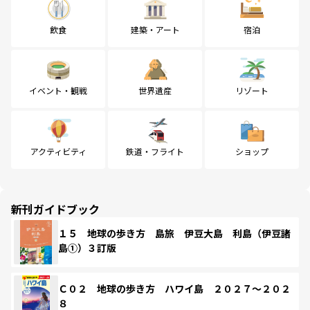
飲食
建築・アート
宿泊
イベント・観戦
世界遺産
リゾート
アクティビティ
鉄道・フライト
ショップ
新刊ガイドブック
１５ 地球の歩き方 島旅 伊豆大島 利島（伊豆諸
島①）３訂版
Ｃ０２ 地球の歩き方 ハワイ島 ２０２７～２０２
８