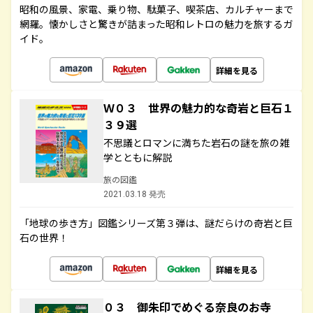
昭和の風景、家電、乗り物、駄菓子、喫茶店、カルチャーまで
網羅。懐かしさと驚きが詰まった昭和レトロの魅力を旅するガ
イド。
詳細を見る
Ｗ０３ 世界の魅力的な奇岩と巨石１
３９選
不思議とロマンに満ちた岩石の謎を旅の雑
学とともに解説
旅の図鑑
2021.03.18 発売
「地球の歩き方」図鑑シリーズ第３弾は、謎だらけの奇岩と巨
石の世界！
詳細を見る
０３ 御朱印でめぐる奈良のお寺