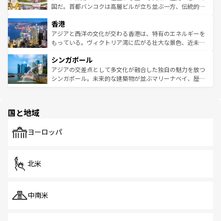
覧
を参照してほしい。
醸し出している。また、バラエティの豊かさとおいしさで
国だ。首都バンコクは高層ビルが立ち並ぶ一方、伝統的な
世界中の食通を魅了してやまないベトナム料理も魅力のひ
寺院や市場がいたるところに点在し、古きよき文化と現代
香港
とつ。フォーやバインミー、ベトナムコーヒーなどは、ぜ
の活気が交差している。北部ではチェンマイなどの山岳地
ひ現地で味わいたい。どの地域を訪れてもあたたかい人々
帯で自然と触れ合い、南部ではプーケットやクラビの美し
アジアと西洋の文化が交わる香港は、特有のエネルギーを
が旅行者を迎えてくれるので、きっと忘れられない旅にな
いビーチでリゾート気分を楽しむことができる。タイ料理
もっている。ヴィクトリア湾に広がる壮大な景色、近未来
るはずだ。 なお、新着のベトナム情報は
コンテンツ一覧
を
は世界的に有名で、屋台から高級レストランまで味覚を刺
的なアートスポット、そして歴史と現代が融合した町並
参照してほしい。
シンガポール
激する。気候は一年中温暖で、どの季節にも異なる楽しみ
み、どこを訪れても感動するはず。観光スポットが密集し
が待っている。親しみやすいタイの人々、仏教を中心とし
ており、効率よく見どころを回れるのも魅力。息をのむよ
アジアの交差点として多文化が融合した独自の魅力を放つ
た文化、そして多様な観光資源が、訪れる旅人を魅了し続
うな絶景から文化的な体験まで、香港を存分に楽しみ尽く
シンガポール。未来的な建築物が並ぶマリーナベイ、歴史
ける。 なお、新着のタイ情報は
コンテンツ一覧
を参照して
そう。 なお、新着の香港情報は
コンテンツ一覧
を参照して
と伝統を感じられるエスニックタウン、多数の緑豊かな公
ほしい。
ほしい。
園や自然保護区など、自然が調和した近代的な景観と文化
の多様性あふれるカラフルな町は、どこを歩いても新しい
国と地域
発見がある。さらに、治安のよさや充実した公共交通機関
も、旅行者にとっては魅力的なポイント。グルメも豊富
で、ホーカーズは地元の風情を楽しめる外せないスポット
ヨーロッパ
だ。訪れる人を飽きさせないシンガポールで、多様な魅力
を体感しよう。 なお、新着のシンガポール情報は
コンテン
ツ一覧
を参照してほしい。
北米
中南米