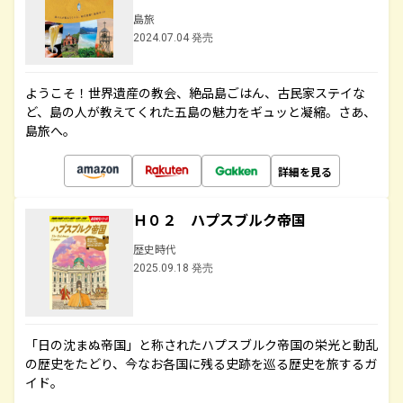
島旅
2024.07.04 発売
ようこそ！世界遺産の教会、絶品島ごはん、古民家ステイな
ど、島の人が教えてくれた五島の魅力をギュッと凝縮。さあ、
島旅へ。
詳細を見る
Ｈ０２ ハプスブルク帝国
歴史時代
2025.09.18 発売
「日の沈まぬ帝国」と称されたハプスブルク帝国の栄光と動乱
の歴史をたどり、今なお各国に残る史跡を巡る歴史を旅するガ
イド。