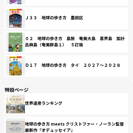
Ｊ３３ 地球の歩き方 墨田区
０２ 地球の歩き方 島旅 奄美大島 喜界島 加計
呂麻島（奄美群島１） ５訂版
Ｄ１７ 地球の歩き方 タイ ２０２７～２０２８
特設ページ
世界遺産ランキング
地球の歩き方 meets クリストファー・ノーラン監督
最新作『オデュッセイア』