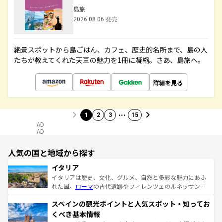
島旅
2026.08.06 発売
絶景スポットから島ごはん、カフェ、歴史的名所まで、島の人
たちが教えてくれた天草の魅力を1冊に凝縮。さあ、島旅へ。
詳細を見る
…
1
2
3
15
AD
AD
人気の国と地域から探す
イタリア
イタリアは歴史、文化、グルメ、自然と多彩な魅力にあふ
れた国。
ローマ
の古代遺跡やフィレンツェのルネッサンス
美術、ヴェネツィアの運河など、歴史あるスポットはもち
スペインの観光ポイントと人気スポット・知ってお
ろん、トスカーナの美しい田園風景やアマルフィ海岸の絶
景など、自然景観も見逃せない。観光の合間には、本場の
くべき基本情報
ピザやパスタなど、絶品のイタリア料理を堪能することも