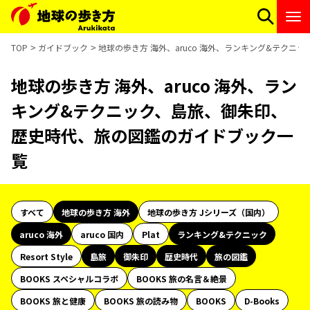
TOP
ガイドブック
地球の歩き方 海外、aruco 海外、ランキング&テク
地球の歩き方 海外、aruco 海外、ラン
キング&テクニック、島旅、御朱印、
歴史時代、旅の図鑑のガイドブック一
覧
すべて
地球の歩き方 海外
地球の歩き方 Jシリーズ（国内）
aruco 海外
aruco 国内
Plat
ランキング&テクニック
Resort Style
島旅
御朱印
歴史時代
旅の図鑑
BOOKS スペシャルコラボ
BOOKS 旅の名言＆絶景
BOOKS 旅と健康
BOOKS 旅の読み物
BOOKS
D-Books