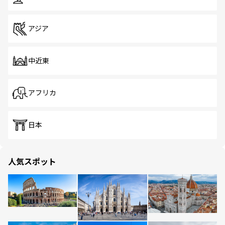
アジア
中近東
アフリカ
日本
人気スポット