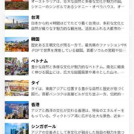
文化が魅力。旅行者はアメリカの各地域で異なる魅力を楽
島だが、静かな自然を求めるならマウイ島やカウアイ島が
オーストラリアは、壮大な自然と多様な文化が魅力の国。
しみながら、その多様性と豊かな歴史を感じることができ
おすすめ。エメラルドグリーンに輝く海をはじめ、豊かな
シドニーのシンボルであるシドニー・オペラハウス、オー
るだろう。車でのロードトリップや列車の旅も、アメリカ
文化や歴史が息づいている。「アロハスピリット」と呼ば
ストラリア東海岸北部に広がる大サンゴ礁地帯グレートバ
ならではの贅沢な旅のスタイルだ。 なお、新着のアメリカ
台湾
れるおもてなしの心で訪れる人々を迎えてくれるハワイの
リアリーフや大陸中央部にそびえるウルル（エアーズロッ
情報は
コンテンツ一覧
を参照してほしい。
人々、おいしいローカルフードやハワイアンミュージッ
ク）、タスマニアの美しい原生林やケアンズの熱帯雨林な
日本から約４時間ほどでたどり着く台湾は、多彩な文化と
ク、伝統的なフラダンスなど、すべてがハワイの魅力を彩
ど、見どころがたくさん。また、カフェやワイン、オージ
自然が織りなす魅力的な観光地。活気あふれる大都市の台
っている。訪れるたびに新しい発見と感動が待っているハ
ービーフなどの食文化も豊かで、美味しいものであふれて
北やノスタルジックな町並みが人気な九份（ジォウフェ
ワイを、存分に味わってほしい。 なお、新着のハワイ情報
韓国
いる。アクティビティも充実しており、サーフィンやダイ
ン）、静ひつな山岳地帯である台湾東部など、都市の喧騒
は
コンテンツ一覧
を参照してほしい。
ビング、ハイキングなど、アウトドア好きにはたまらな
と山間の静けさが共存しており、訪れる人に新しい発見と
歴史ある王朝文化が残る一方で、最先端のファッションやK
い。オーストラリアの多彩な魅力を存分に味わいつくそ
驚きをもたらしてくれる。また、奥深い台湾の食文化も魅
-POPで世界を席巻している韓国。首都ソウルの宮殿や伝統
う。 なお、新着のオーストラリア情報は
コンテンツ一覧
を
力で、夜市などの屋台グルメから高級料理、ヘルシーで美
家屋が並ぶエリアでは韓国の歴史と文化に浸ることがで
参照してほしい。
ベトナム
容にもいいと評判のスイーツなど、バラエティ豊かな料理
き、地方に足を延ばせば四季折々の自然美を楽しむことが
が味わえる。 なお、新着の台湾情報は
コンテンツ一覧
を参
できる。そして、キムチや焼肉、絶品のストリートフード
豊かな自然と多様な文化が魅力的なベトナム。南北に細長
照してほしい。
まで、さまざまな韓国料理が待っている。夜には、韓国な
く伸びる国土には、広大な田園風景や青々とした山々、世
らではのナイトライフも堪能できる。あたたかいホスピタ
界遺産に登録された壮大な自然景観が点在し、都市部では
タイ
リティに包まれながら、韓国の多彩な魅力を心ゆくまで味
急速な発展と共に伝統が息づく。ハノイの古い町並みやホ
わってみてほしい。 なお、新着の韓国情報は
コンテンツ一
ーチミン市のフランス統治時代の建物も、独特の雰囲気を
タイは、東南アジアに位置する豊かな自然と歴史が息づく
覧
を参照してほしい。
醸し出している。また、バラエティの豊かさとおいしさで
国だ。首都バンコクは高層ビルが立ち並ぶ一方、伝統的な
世界中の食通を魅了してやまないベトナム料理も魅力のひ
寺院や市場がいたるところに点在し、古きよき文化と現代
香港
とつ。フォーやバインミー、ベトナムコーヒーなどは、ぜ
の活気が交差している。北部ではチェンマイなどの山岳地
ひ現地で味わいたい。どの地域を訪れてもあたたかい人々
帯で自然と触れ合い、南部ではプーケットやクラビの美し
アジアと西洋の文化が交わる香港は、特有のエネルギーを
が旅行者を迎えてくれるので、きっと忘れられない旅にな
いビーチでリゾート気分を楽しむことができる。タイ料理
もっている。ヴィクトリア湾に広がる壮大な景色、近未来
るはずだ。 なお、新着のベトナム情報は
コンテンツ一覧
を
は世界的に有名で、屋台から高級レストランまで味覚を刺
的なアートスポット、そして歴史と現代が融合した町並
参照してほしい。
シンガポール
激する。気候は一年中温暖で、どの季節にも異なる楽しみ
み、どこを訪れても感動するはず。観光スポットが密集し
が待っている。親しみやすいタイの人々、仏教を中心とし
ており、効率よく見どころを回れるのも魅力。息をのむよ
アジアの交差点として多文化が融合した独自の魅力を放つ