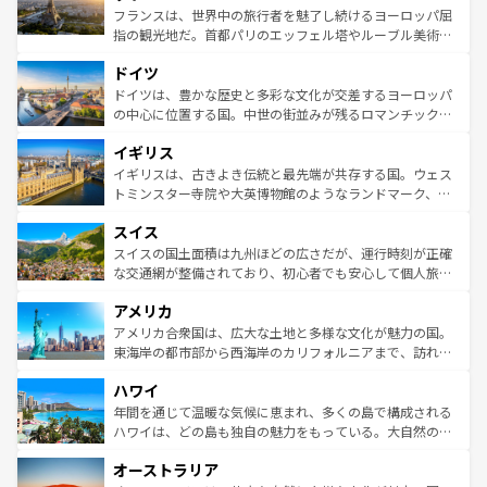
しい。
る。首都マドリードの洗練された雰囲気や、バルセロナの
フランスは、世界中の旅行者を魅了し続けるヨーロッパ屈
アートに溢れた街角から、地方では古代ローマ遺跡や中世
指の観光地だ。首都パリのエッフェル塔やルーブル美術館
の城塞都市、穏やかなビーチリゾートまで多彩な表情を見
といった象徴的なスポットから、田舎町の古風な美しさま
せる。地方によって風土や気候が異なるスペインはその個
ドイツ
で、幅広い魅力が詰まっている。華麗な宮殿、歴史的な大
性で訪れる人を魅了する。 なお、新着のスペイン情報は
コ
聖堂、美しいビーチ、そして豊かな自然が、訪れる者を心
ドイツは、豊かな歴史と多彩な文化が交差するヨーロッパ
ンテンツ一覧
を参照してほしい。
から魅了する。また、フランスは美食の国としても知ら
の中心に位置する国。中世の街並みが残るロマンチック街
れ、フランス料理はユネスコ無形文化遺産にも登録されて
道から、未来を先取りするようなモダンな都市まで多様な
イギリス
いる。シャンパンの発祥地であるランス、プロヴァンスの
顔を持つこの国は、どこを歩いても飽きることがない。ベ
香り高いラベンダー畑など、多彩な楽しみ方が可能だ。さ
ルリンの文化的活気、バイエルン州のアルプスの絶景、そ
イギリスは、古きよき伝統と最先端が共存する国。ウェス
らに、パリ以外の地域にも魅力が溢れており、どの街角に
してライン川沿いのワイン畑といった風景は必見。ビール
トミンスター寺院や大英博物館のようなランドマーク、歴
も豊かな歴史と文化が息づいている。パリ以外の個性あふ
とソーセージを味わいながら地元の人と過ごす楽しい時間
史ある大学都市、美しい丘陵地帯や牧歌的な風景など、エ
れる地方に足を運ぶとそれぞれで全く異なる文化を体験で
スイス
は、お酒好きな人にはぜひ体験してほしい。 なお、新着の
リアごとに異なる魅力がある。また、優雅なアフタヌーン
きるだろう。 なお、新着のフランス情報は
コンテンツ一覧
ドイツ情報は
コンテンツ一覧
を参照してほしい。
ティー、ビール好きにはたまらない英国パブ、サッカー観
スイスの国土面積は九州ほどの広さだが、運行時刻が正確
を参照してほしい。
戦など、本場だからこそできる体験も豊富。イギリスを旅
な交通網が整備されており、初心者でも安心して個人旅行
して楽しみつくそう。 なお、新着のイギリス情報は
コンテ
を楽しめる。日本同様に時刻表どおりの旅が可能だ。中世
アメリカ
ンツ一覧
を参照してほしい。
の建物がそのまま残る町や、スイスならではのユニークな
博物館もあり、アルプス観光だけでなく町歩きも満喫する
アメリカ合衆国は、広大な土地と多様な文化が魅力の国。
ことができる。国民の所得が高いため物価も高いが、旅行
東海岸の都市部から西海岸のカリフォルニアまで、訪れる
者向けの交通パス提供のサービスもあり、うまく活用すれ
場所ごとに異なる風景と体験が待っている。ニューヨーク
ハワイ
ば市内交通費無料で観光を楽しむこともできる。 なお、新
のような巨大都市は、観光、ショッピング、エンターテイ
着のスイス情報は
コンテンツ一覧
を参照してほしい。
ンメントが詰まった刺激的なスポットだ。一方、アメリカ
年間を通じて温暖な気候に恵まれ、多くの島で構成される
西部には大自然が広がり、グランドキャニオンやイエロー
ハワイは、どの島も独自の魅力をもっている。大自然の神
ストーン国立公園といった絶景が堪能できる。さらに、南
秘を感じたいなら、火山が生み出した壮大な景観を誇るハ
オーストラリア
部のニューオーリンズでは、音楽と美食が融合した独特の
ワイ島は見逃せない。また、定番の観光地といえばオアフ