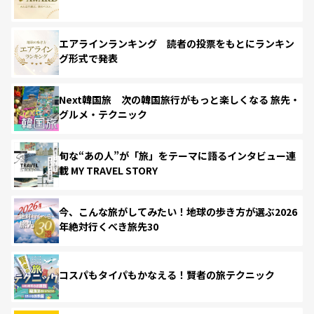
エアラインランキング 読者の投票をもとにランキン
グ形式で発表
Next韓国旅 次の韓国旅行がもっと楽しくなる 旅先・
グルメ・テクニック
旬な“あの人”が「旅」をテーマに語るインタビュー連
載 MY TRAVEL STORY
今、こんな旅がしてみたい！地球の歩き方が選ぶ2026
年絶対行くべき旅先30
コスパもタイパもかなえる！賢者の旅テクニック