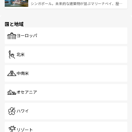
た文化、そして多様な観光資源が、訪れる旅人を魅了し続
うな絶景から文化的な体験まで、香港を存分に楽しみ尽く
シンガポール。未来的な建築物が並ぶマリーナベイ、歴史
ける。 なお、新着のタイ情報は
コンテンツ一覧
を参照して
そう。 なお、新着の香港情報は
コンテンツ一覧
を参照して
と伝統を感じられるエスニックタウン、多数の緑豊かな公
ほしい。
ほしい。
園や自然保護区など、自然が調和した近代的な景観と文化
の多様性あふれるカラフルな町は、どこを歩いても新しい
国と地域
発見がある。さらに、治安のよさや充実した公共交通機関
も、旅行者にとっては魅力的なポイント。グルメも豊富
で、ホーカーズは地元の風情を楽しめる外せないスポット
ヨーロッパ
だ。訪れる人を飽きさせないシンガポールで、多様な魅力
を体感しよう。 なお、新着のシンガポール情報は
コンテン
ツ一覧
を参照してほしい。
北米
中南米
オセアニア
ハワイ
リゾート