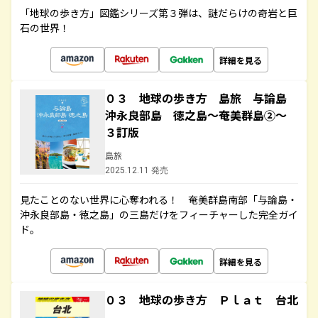
「地球の歩き方」図鑑シリーズ第３弾は、謎だらけの奇岩と巨
石の世界！
詳細を見る
０３ 地球の歩き方 島旅 与論島
沖永良部島 徳之島～奄美群島②～
３訂版
島旅
2025.12.11 発売
見たことのない世界に心奪われる！ 奄美群島南部「与論島・
沖永良部島・徳之島」の三島だけをフィーチャーした完全ガイ
ド。
詳細を見る
０３ 地球の歩き方 Ｐｌａｔ 台北