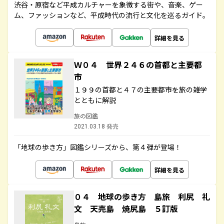
渋谷・原宿など平成カルチャーを象徴する街や、音楽、ゲー
ム、ファッションなど、平成時代の流行と文化を巡るガイド。
詳細を見る
Ｗ０４ 世界２４６の首都と主要都
市
１９９の首都と４７の主要都市を旅の雑学
とともに解説
旅の図鑑
2021.03.18 発売
「地球の歩き方」図鑑シリーズから、第４弾が登場！
詳細を見る
０４ 地球の歩き方 島旅 利尻 礼
文 天売島 焼尻島 ５訂版