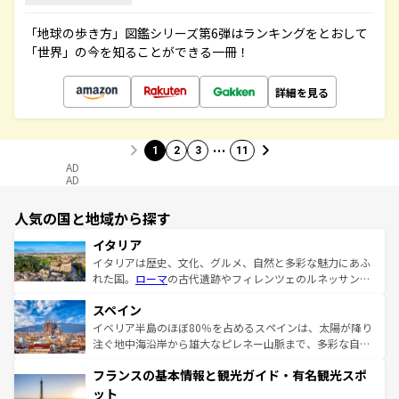
「地球の歩き方」図鑑シリーズ第6弾はランキングをとおして
「世界」の今を知ることができる一冊！
詳細を見る
…
1
2
3
11
AD
AD
人気の国と地域から探す
イタリア
イタリアは歴史、文化、グルメ、自然と多彩な魅力にあふ
れた国。
ローマ
の古代遺跡やフィレンツェのルネッサンス
美術、ヴェネツィアの運河など、歴史あるスポットはもち
スペイン
ろん、トスカーナの美しい田園風景やアマルフィ海岸の絶
景など、自然景観も見逃せない。観光の合間には、本場の
イベリア半島のほぼ80％を占めるスペインは、太陽が降り
ピザやパスタなど、絶品のイタリア料理を堪能することも
注ぐ地中海沿岸から雄大なピレネー山脈まで、多彩な自然
できる。朝目覚めてから夜眠るまで、すべての瞬間を楽し
と文化が詰まったヨーロッパ屈指の旅行先だ。多様な地域
フランスの基本情報と観光ガイド・有名観光スポ
ませてくれるイタリアで、忘れられない旅をしてみよう！
文化が根付くこの国では、情熱的なフラメンコ、熱気あふ
なお、新着のイタリア情報は
コンテンツ一覧
を参照してほ
れる闘牛、そして美味しいタパスが生活の一部となってい
ット