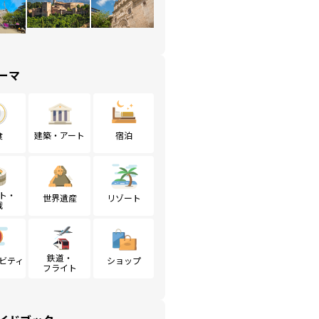
ーマ
食
建築・アート
宿泊
ト・
世界遺産
リゾート
戦
鉄道・
ビティ
ショップ
フライト