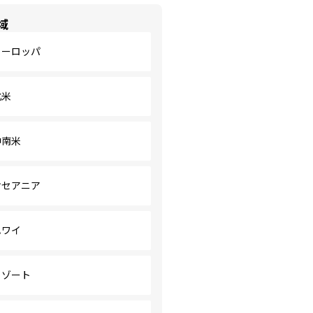
域
ヨーロッパ
北米
中南米
オセアニア
ハワイ
リゾート