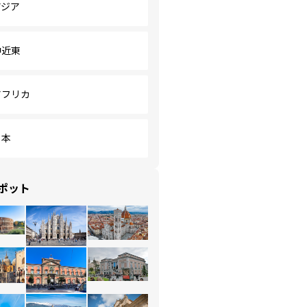
アジア
中近東
アフリカ
日本
ポット