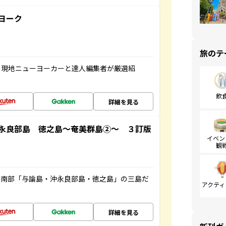
ヨーク
旅のテ
、現地ニューヨーカーと達人編集者が厳選紹
飲
詳細を見る
永良部島 徳之島～奄美群島②～ ３訂版
イベン
観
島南部「与論島・沖永良部島・徳之島」の三島だ
アクティ
詳細を見る