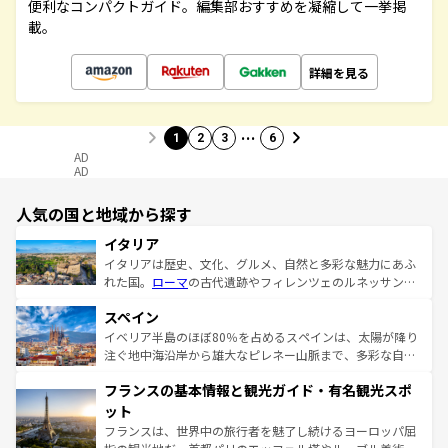
便利なコンパクトガイド。編集部おすすめを凝縮して一挙掲
載。
詳細を見る
…
1
2
3
6
AD
AD
人気の国と地域から探す
イタリア
イタリアは歴史、文化、グルメ、自然と多彩な魅力にあふ
れた国。
ローマ
の古代遺跡やフィレンツェのルネッサンス
美術、ヴェネツィアの運河など、歴史あるスポットはもち
スペイン
ろん、トスカーナの美しい田園風景やアマルフィ海岸の絶
景など、自然景観も見逃せない。観光の合間には、本場の
イベリア半島のほぼ80％を占めるスペインは、太陽が降り
ピザやパスタなど、絶品のイタリア料理を堪能することも
注ぐ地中海沿岸から雄大なピレネー山脈まで、多彩な自然
できる。朝目覚めてから夜眠るまで、すべての瞬間を楽し
と文化が詰まったヨーロッパ屈指の旅行先だ。多様な地域
フランスの基本情報と観光ガイド・有名観光スポ
ませてくれるイタリアで、忘れられない旅をしてみよう！
文化が根付くこの国では、情熱的なフラメンコ、熱気あふ
なお、新着のイタリア情報は
コンテンツ一覧
を参照してほ
れる闘牛、そして美味しいタパスが生活の一部となってい
ット
しい。
る。首都マドリードの洗練された雰囲気や、バルセロナの
フランスは、世界中の旅行者を魅了し続けるヨーロッパ屈
アートに溢れた街角から、地方では古代ローマ遺跡や中世