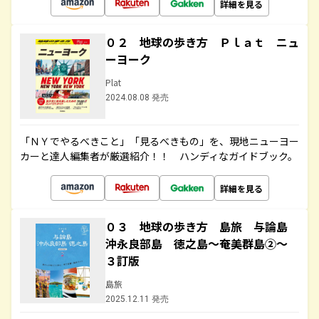
詳細を見る
０２ 地球の歩き方 Ｐｌａｔ ニュ
ーヨーク
Plat
2024.08.08 発売
「ＮＹでやるべきこと」「見るべきもの」を、現地ニューヨー
カーと達人編集者が厳選紹介！！ ハンディなガイドブック。
詳細を見る
０３ 地球の歩き方 島旅 与論島
沖永良部島 徳之島～奄美群島②～
３訂版
島旅
2025.12.11 発売