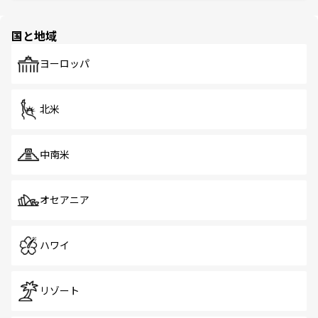
ほしい。
ほしい。
園や自然保護区など、自然が調和した近代的な景観と文化
の多様性あふれるカラフルな町は、どこを歩いても新しい
国と地域
発見がある。さらに、治安のよさや充実した公共交通機関
も、旅行者にとっては魅力的なポイント。グルメも豊富
で、ホーカーズは地元の風情を楽しめる外せないスポット
ヨーロッパ
だ。訪れる人を飽きさせないシンガポールで、多様な魅力
を体感しよう。 なお、新着のシンガポール情報は
コンテン
ツ一覧
を参照してほしい。
北米
中南米
オセアニア
ハワイ
リゾート