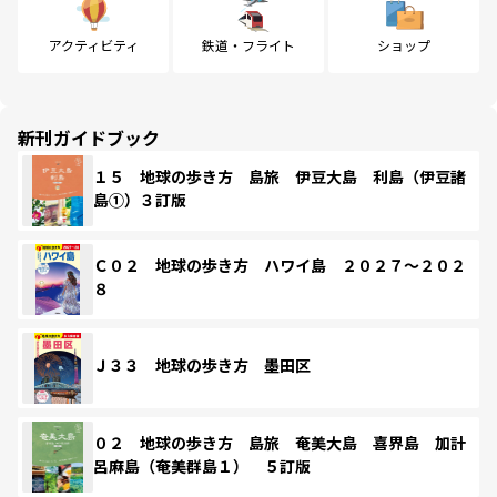
アクティビティ
鉄道・フライト
ショップ
新刊ガイドブック
１５ 地球の歩き方 島旅 伊豆大島 利島（伊豆諸
島①）３訂版
Ｃ０２ 地球の歩き方 ハワイ島 ２０２７～２０２
８
Ｊ３３ 地球の歩き方 墨田区
０２ 地球の歩き方 島旅 奄美大島 喜界島 加計
呂麻島（奄美群島１） ５訂版