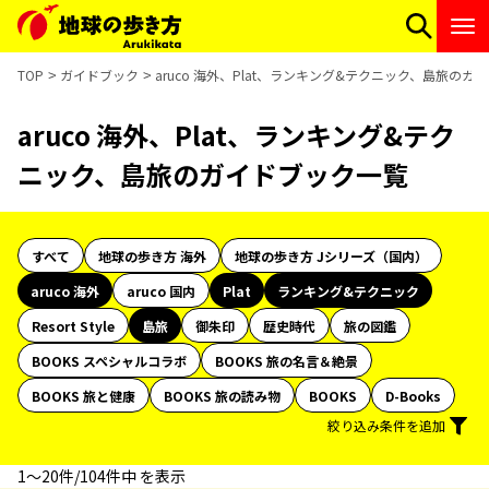
TOP
ガイドブック
aruco 海外、Plat、ランキング&テクニック、島旅のガ
aruco 海外、Plat、ランキング&テク
ニック、島旅のガイドブック一覧
すべて
地球の歩き方 海外
地球の歩き方 Jシリーズ（国内）
aruco 海外
aruco 国内
Plat
ランキング&テクニック
Resort Style
島旅
御朱印
歴史時代
旅の図鑑
BOOKS スペシャルコラボ
BOOKS 旅の名言＆絶景
BOOKS 旅と健康
BOOKS 旅の読み物
BOOKS
D-Books
絞り込み条件を追加
1〜20件/104件中 を表示