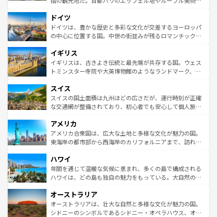
指の観光地だ。首都パリのエッフェル塔やルーブル美術館
の城塞都市、穏やかなビーチリゾートまで多彩な表情を見
といった象徴的なスポットから、田舎町の古風な美しさま
せる。地方によって風土や気候が異なるスペインはその個
ドイツ
で、幅広い魅力が詰まっている。華麗な宮殿、歴史的な大
性で訪れる人を魅了する。 なお、新着のスペイン情報は
コ
聖堂、美しいビーチ、そして豊かな自然が、訪れる者を心
ドイツは、豊かな歴史と多彩な文化が交差するヨーロッパ
ンテンツ一覧
を参照してほしい。
から魅了する。また、フランスは美食の国としても知ら
の中心に位置する国。中世の街並みが残るロマンチック街
れ、フランス料理はユネスコ無形文化遺産にも登録されて
道から、未来を先取りするようなモダンな都市まで多様な
イギリス
いる。シャンパンの発祥地であるランス、プロヴァンスの
顔を持つこの国は、どこを歩いても飽きることがない。ベ
香り高いラベンダー畑など、多彩な楽しみ方が可能だ。さ
ルリンの文化的活気、バイエルン州のアルプスの絶景、そ
イギリスは、古きよき伝統と最先端が共存する国。ウェス
らに、パリ以外の地域にも魅力が溢れており、どの街角に
してライン川沿いのワイン畑といった風景は必見。ビール
トミンスター寺院や大英博物館のようなランドマーク、歴
も豊かな歴史と文化が息づいている。パリ以外の個性あふ
とソーセージを味わいながら地元の人と過ごす楽しい時間
史ある大学都市、美しい丘陵地帯や牧歌的な風景など、エ
れる地方に足を運ぶとそれぞれで全く異なる文化を体験で
スイス
は、お酒好きな人にはぜひ体験してほしい。 なお、新着の
リアごとに異なる魅力がある。また、優雅なアフタヌーン
きるだろう。 なお、新着のフランス情報は
コンテンツ一覧
ドイツ情報は
コンテンツ一覧
を参照してほしい。
ティー、ビール好きにはたまらない英国パブ、サッカー観
スイスの国土面積は九州ほどの広さだが、運行時刻が正確
を参照してほしい。
戦など、本場だからこそできる体験も豊富。イギリスを旅
な交通網が整備されており、初心者でも安心して個人旅行
して楽しみつくそう。 なお、新着のイギリス情報は
コンテ
を楽しめる。日本同様に時刻表どおりの旅が可能だ。中世
アメリカ
ンツ一覧
を参照してほしい。
の建物がそのまま残る町や、スイスならではのユニークな
博物館もあり、アルプス観光だけでなく町歩きも満喫する
アメリカ合衆国は、広大な土地と多様な文化が魅力の国。
ことができる。国民の所得が高いため物価も高いが、旅行
東海岸の都市部から西海岸のカリフォルニアまで、訪れる
者向けの交通パス提供のサービスもあり、うまく活用すれ
場所ごとに異なる風景と体験が待っている。ニューヨーク
ハワイ
ば市内交通費無料で観光を楽しむこともできる。 なお、新
のような巨大都市は、観光、ショッピング、エンターテイ
着のスイス情報は
コンテンツ一覧
を参照してほしい。
ンメントが詰まった刺激的なスポットだ。一方、アメリカ
年間を通じて温暖な気候に恵まれ、多くの島で構成される
西部には大自然が広がり、グランドキャニオンやイエロー
ハワイは、どの島も独自の魅力をもっている。大自然の神
ストーン国立公園といった絶景が堪能できる。さらに、南
秘を感じたいなら、火山が生み出した壮大な景観を誇るハ
オーストラリア
部のニューオーリンズでは、音楽と美食が融合した独特の
ワイ島は見逃せない。また、定番の観光地といえばオアフ
文化が魅力。旅行者はアメリカの各地域で異なる魅力を楽
島だが、静かな自然を求めるならマウイ島やカウアイ島が
オーストラリアは、壮大な自然と多様な文化が魅力の国。
しみながら、その多様性と豊かな歴史を感じることができ
おすすめ。エメラルドグリーンに輝く海をはじめ、豊かな
シドニーのシンボルであるシドニー・オペラハウス、オー