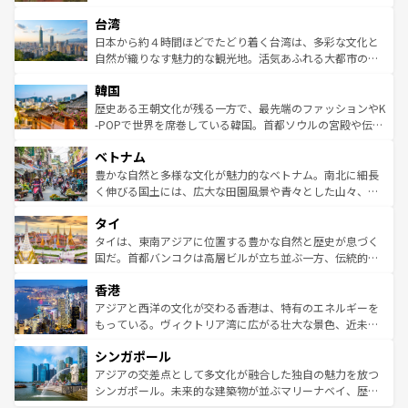
るだろう。車でのロードトリップや列車の旅も、アメリカ
文化や歴史が息づいている。「アロハスピリット」と呼ば
ストラリア東海岸北部に広がる大サンゴ礁地帯グレートバ
ならではの贅沢な旅のスタイルだ。 なお、新着のアメリカ
台湾
れるおもてなしの心で訪れる人々を迎えてくれるハワイの
リアリーフや大陸中央部にそびえるウルル（エアーズロッ
情報は
コンテンツ一覧
を参照してほしい。
人々、おいしいローカルフードやハワイアンミュージッ
ク）、タスマニアの美しい原生林やケアンズの熱帯雨林な
日本から約４時間ほどでたどり着く台湾は、多彩な文化と
ク、伝統的なフラダンスなど、すべてがハワイの魅力を彩
ど、見どころがたくさん。また、カフェやワイン、オージ
自然が織りなす魅力的な観光地。活気あふれる大都市の台
っている。訪れるたびに新しい発見と感動が待っているハ
ービーフなどの食文化も豊かで、美味しいものであふれて
北やノスタルジックな町並みが人気な九份（ジォウフェ
ワイを、存分に味わってほしい。 なお、新着のハワイ情報
韓国
いる。アクティビティも充実しており、サーフィンやダイ
ン）、静ひつな山岳地帯である台湾東部など、都市の喧騒
は
コンテンツ一覧
を参照してほしい。
ビング、ハイキングなど、アウトドア好きにはたまらな
と山間の静けさが共存しており、訪れる人に新しい発見と
歴史ある王朝文化が残る一方で、最先端のファッションやK
い。オーストラリアの多彩な魅力を存分に味わいつくそ
驚きをもたらしてくれる。また、奥深い台湾の食文化も魅
-POPで世界を席巻している韓国。首都ソウルの宮殿や伝統
う。 なお、新着のオーストラリア情報は
コンテンツ一覧
を
力で、夜市などの屋台グルメから高級料理、ヘルシーで美
家屋が並ぶエリアでは韓国の歴史と文化に浸ることがで
参照してほしい。
ベトナム
容にもいいと評判のスイーツなど、バラエティ豊かな料理
き、地方に足を延ばせば四季折々の自然美を楽しむことが
が味わえる。 なお、新着の台湾情報は
コンテンツ一覧
を参
できる。そして、キムチや焼肉、絶品のストリートフード
豊かな自然と多様な文化が魅力的なベトナム。南北に細長
照してほしい。
まで、さまざまな韓国料理が待っている。夜には、韓国な
く伸びる国土には、広大な田園風景や青々とした山々、世
らではのナイトライフも堪能できる。あたたかいホスピタ
界遺産に登録された壮大な自然景観が点在し、都市部では
タイ
リティに包まれながら、韓国の多彩な魅力を心ゆくまで味
急速な発展と共に伝統が息づく。ハノイの古い町並みやホ
わってみてほしい。 なお、新着の韓国情報は
コンテンツ一
ーチミン市のフランス統治時代の建物も、独特の雰囲気を
タイは、東南アジアに位置する豊かな自然と歴史が息づく
覧
を参照してほしい。
醸し出している。また、バラエティの豊かさとおいしさで
国だ。首都バンコクは高層ビルが立ち並ぶ一方、伝統的な
世界中の食通を魅了してやまないベトナム料理も魅力のひ
寺院や市場がいたるところに点在し、古きよき文化と現代
香港
とつ。フォーやバインミー、ベトナムコーヒーなどは、ぜ
の活気が交差している。北部ではチェンマイなどの山岳地
ひ現地で味わいたい。どの地域を訪れてもあたたかい人々
帯で自然と触れ合い、南部ではプーケットやクラビの美し
アジアと西洋の文化が交わる香港は、特有のエネルギーを
が旅行者を迎えてくれるので、きっと忘れられない旅にな
いビーチでリゾート気分を楽しむことができる。タイ料理
もっている。ヴィクトリア湾に広がる壮大な景色、近未来
るはずだ。 なお、新着のベトナム情報は
コンテンツ一覧
を
は世界的に有名で、屋台から高級レストランまで味覚を刺
的なアートスポット、そして歴史と現代が融合した町並
参照してほしい。
シンガポール
激する。気候は一年中温暖で、どの季節にも異なる楽しみ
み、どこを訪れても感動するはず。観光スポットが密集し
が待っている。親しみやすいタイの人々、仏教を中心とし
ており、効率よく見どころを回れるのも魅力。息をのむよ
アジアの交差点として多文化が融合した独自の魅力を放つ
た文化、そして多様な観光資源が、訪れる旅人を魅了し続
うな絶景から文化的な体験まで、香港を存分に楽しみ尽く
シンガポール。未来的な建築物が並ぶマリーナベイ、歴史
ける。 なお、新着のタイ情報は
コンテンツ一覧
を参照して
そう。 なお、新着の香港情報は
コンテンツ一覧
を参照して
と伝統を感じられるエスニックタウン、多数の緑豊かな公