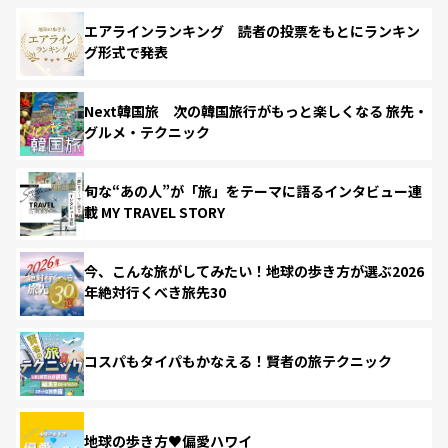
エアラインランキング 読者の投票をもとにランキン
グ形式で発表
Next韓国旅 次の韓国旅行がもっと楽しくなる 旅先・
グルメ・テクニック
旬な“あの人”が「旅」をテーマに語るインタビュー連
載 MY TRAVEL STORY
今、こんな旅がしてみたい！地球の歩き方が選ぶ2026
年絶対行くべき旅先30
コスパもタイパもかなえる！賢者の旅テクニック
地球の歩き方♥偏愛ハワイ