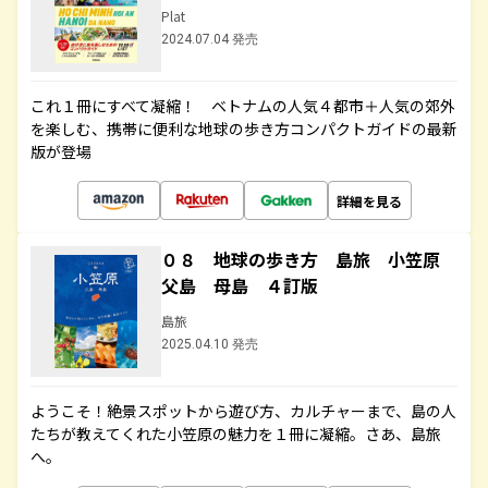
Plat
2024.07.04 発売
これ１冊にすべて凝縮！ ベトナムの人気４都市＋人気の郊外
を楽しむ、携帯に便利な地球の歩き方コンパクトガイドの最新
版が登場
詳細を見る
０８ 地球の歩き方 島旅 小笠原
父島 母島 ４訂版
島旅
2025.04.10 発売
ようこそ！絶景スポットから遊び方、カルチャーまで、島の人
たちが教えてくれた小笠原の魅力を１冊に凝縮。さあ、島旅
へ。