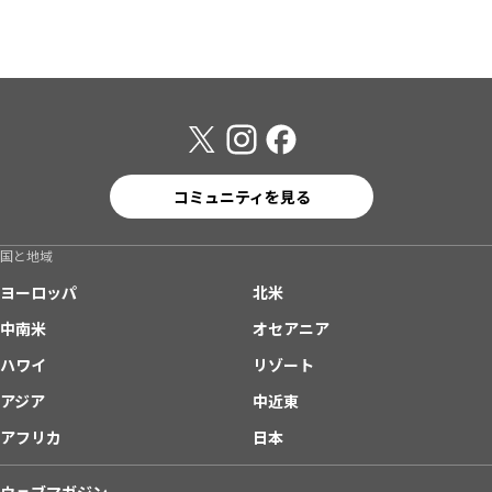
コミュニティを見る
国と地域
ヨーロッパ
北米
中南米
オセアニア
ハワイ
リゾート
アジア
中近東
アフリカ
日本
ウェブマガジン