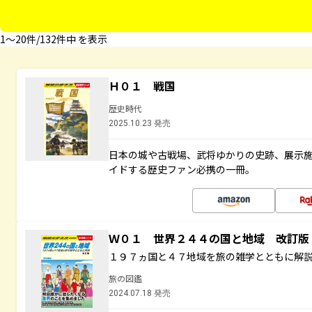
1〜20件/132件中 を表示
Ｈ０１ 戦国
歴史時代
2025.10.23 発売
日本の城や古戦場、武将ゆかりの史跡、展示
イドする歴史ファン必携の一冊。
Ｗ０１ 世界２４４の国と地域 改訂版
１９７ヵ国と４７地域を旅の雑学とともに解
旅の図鑑
2024.07.18 発売