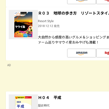
Ｒ０３ 地球の歩き方 リゾートスタイ
Resort Style
2018.12.12 発売
大自然から感度の高いグルメ＆ショッピング
ァーム巡りやマウイ産おみやげも満載！
AD
Ｈ０４ 平成
歴史時代