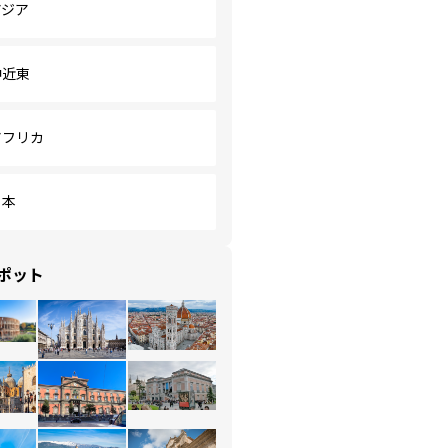
アジア
中近東
アフリカ
日本
ポット