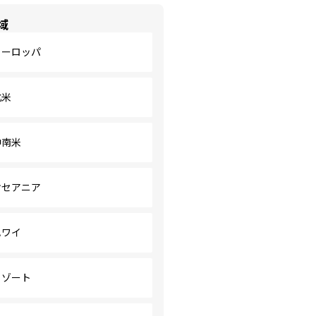
域
ヨーロッパ
北米
中南米
オセアニア
ハワイ
リゾート