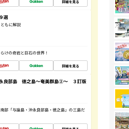
詳細を見る
３９選
とともに解説
だらけの奇岩と巨石の世界！
詳細を見る
永良部島 徳之島～奄美群島②～ ３訂版
島南部「与論島・沖永良部島・徳之島」の三島だ
詳細を見る