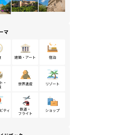
ーマ
食
建築・アート
宿泊
ト・
世界遺産
リゾート
戦
鉄道・
ビティ
ショップ
フライト