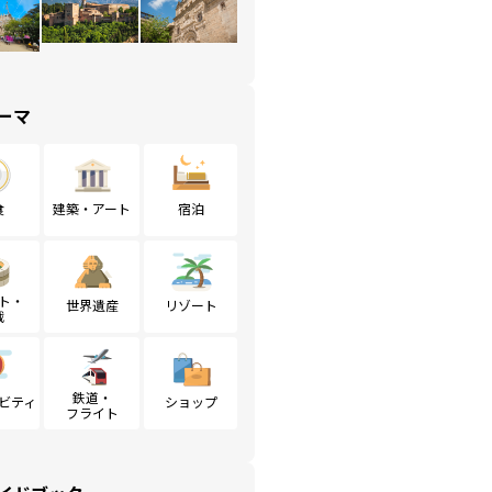
ーマ
食
建築・アート
宿泊
ト・
世界遺産
リゾート
戦
鉄道・
ビティ
ショップ
フライト