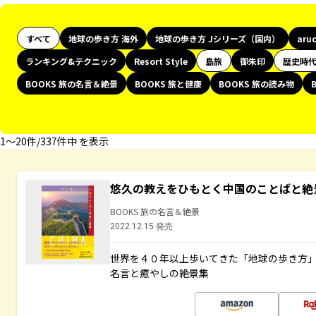
すべて
地球の歩き方 海外
地球の歩き方 Jシリーズ（国内）
aru
ランキング&テクニック
Resort Style
島旅
御朱印
歴史時
BOOKS 旅の名言＆絶景
BOOKS 旅と健康
BOOKS 旅の読み物
1〜20件/337件中 を表示
悠久の教えをひもとく中国のことばと絶
BOOKS 旅の名言＆絶景
2022.12.15 発売
世界を４０年以上歩いてきた「地球の歩き方
名言と癒やしの絶景集