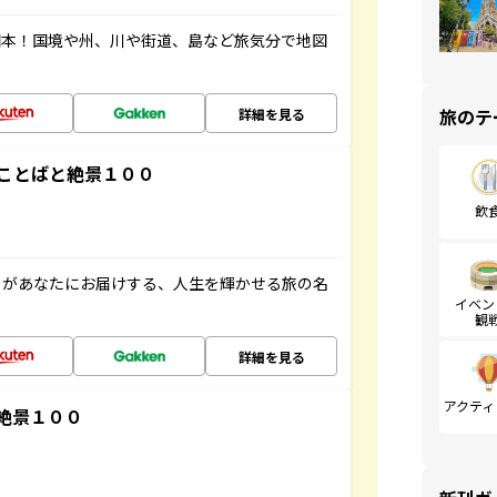
図本！国境や州、川や街道、島など旅気分で地図
旅のテ
詳細を見る
ことばと絶景１００
飲
」があなたにお届けする、人生を輝かせる旅の名
イベン
観
詳細を見る
アクティ
絶景１００