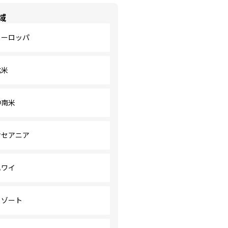
域
ヨーロッパ
北米
中南米
オセアニア
ハワイ
リゾート