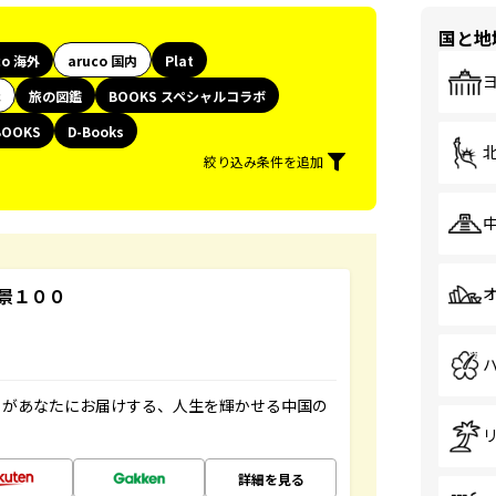
国と地
co 海外
aruco 国内
Plat
代
旅の図鑑
BOOKS スペシャルコラボ
BOOKS
D-Books
絞り込み条件を追加
景１００
」があなたにお届けする、人生を輝かせる中国の
詳細を見る