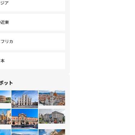
アジア
中近東
アフリカ
日本
ポット