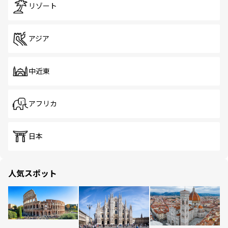
リゾート
アジア
中近東
アフリカ
日本
人気スポット