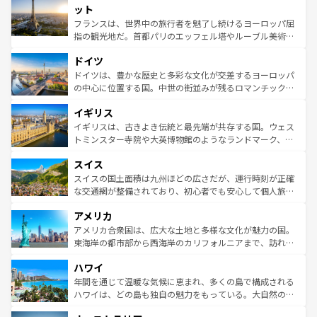
なお、新着のイタリア情報は
コンテンツ一覧
を参照してほ
れる闘牛、そして美味しいタパスが生活の一部となってい
ット
しい。
る。首都マドリードの洗練された雰囲気や、バルセロナの
フランスは、世界中の旅行者を魅了し続けるヨーロッパ屈
アートに溢れた街角から、地方では古代ローマ遺跡や中世
指の観光地だ。首都パリのエッフェル塔やルーブル美術館
の城塞都市、穏やかなビーチリゾートまで多彩な表情を見
といった象徴的なスポットから、田舎町の古風な美しさま
せる。地方によって風土や気候が異なるスペインはその個
ドイツ
で、幅広い魅力が詰まっている。華麗な宮殿、歴史的な大
性で訪れる人を魅了する。 なお、新着のスペイン情報は
コ
聖堂、美しいビーチ、そして豊かな自然が、訪れる者を心
ドイツは、豊かな歴史と多彩な文化が交差するヨーロッパ
ンテンツ一覧
を参照してほしい。
から魅了する。また、フランスは美食の国としても知ら
の中心に位置する国。中世の街並みが残るロマンチック街
れ、フランス料理はユネスコ無形文化遺産にも登録されて
道から、未来を先取りするようなモダンな都市まで多様な
イギリス
いる。シャンパンの発祥地であるランス、プロヴァンスの
顔を持つこの国は、どこを歩いても飽きることがない。ベ
香り高いラベンダー畑など、多彩な楽しみ方が可能だ。さ
ルリンの文化的活気、バイエルン州のアルプスの絶景、そ
イギリスは、古きよき伝統と最先端が共存する国。ウェス
らに、パリ以外の地域にも魅力が溢れており、どの街角に
してライン川沿いのワイン畑といった風景は必見。ビール
トミンスター寺院や大英博物館のようなランドマーク、歴
も豊かな歴史と文化が息づいている。パリ以外の個性あふ
とソーセージを味わいながら地元の人と過ごす楽しい時間
史ある大学都市、美しい丘陵地帯や牧歌的な風景など、エ
れる地方に足を運ぶとそれぞれで全く異なる文化を体験で
スイス
は、お酒好きな人にはぜひ体験してほしい。 なお、新着の
リアごとに異なる魅力がある。また、優雅なアフタヌーン
きるだろう。 なお、新着のフランス情報は
コンテンツ一覧
ドイツ情報は
コンテンツ一覧
を参照してほしい。
ティー、ビール好きにはたまらない英国パブ、サッカー観
スイスの国土面積は九州ほどの広さだが、運行時刻が正確
を参照してほしい。
戦など、本場だからこそできる体験も豊富。イギリスを旅
な交通網が整備されており、初心者でも安心して個人旅行
して楽しみつくそう。 なお、新着のイギリス情報は
コンテ
を楽しめる。日本同様に時刻表どおりの旅が可能だ。中世
アメリカ
ンツ一覧
を参照してほしい。
の建物がそのまま残る町や、スイスならではのユニークな
博物館もあり、アルプス観光だけでなく町歩きも満喫する
アメリカ合衆国は、広大な土地と多様な文化が魅力の国。
ことができる。国民の所得が高いため物価も高いが、旅行
東海岸の都市部から西海岸のカリフォルニアまで、訪れる
者向けの交通パス提供のサービスもあり、うまく活用すれ
場所ごとに異なる風景と体験が待っている。ニューヨーク
ハワイ
ば市内交通費無料で観光を楽しむこともできる。 なお、新
のような巨大都市は、観光、ショッピング、エンターテイ
着のスイス情報は
コンテンツ一覧
を参照してほしい。
ンメントが詰まった刺激的なスポットだ。一方、アメリカ
年間を通じて温暖な気候に恵まれ、多くの島で構成される
西部には大自然が広がり、グランドキャニオンやイエロー
ハワイは、どの島も独自の魅力をもっている。大自然の神
ストーン国立公園といった絶景が堪能できる。さらに、南
秘を感じたいなら、火山が生み出した壮大な景観を誇るハ