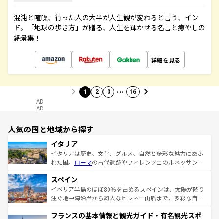
混沌と喧噪、行った人の大半が人生観が変わると言う、イン
ド。「地球の歩き方」が贈る、人生を輝かせる名言と癒やしの
絶景集！
詳細を見る
…
1
2
3
16
AD
AD
人気の国と地域から探す
イタリア
イタリアは歴史、文化、グルメ、自然と多彩な魅力にあふ
れた国。
ローマ
の古代遺跡やフィレンツェのルネッサンス
美術、ヴェネツィアの運河など、歴史あるスポットはもち
スペイン
ろん、トスカーナの美しい田園風景やアマルフィ海岸の絶
景など、自然景観も見逃せない。観光の合間には、本場の
イベリア半島のほぼ80％を占めるスペインは、太陽が降り
ピザやパスタなど、絶品のイタリア料理を堪能することも
注ぐ地中海沿岸から雄大なピレネー山脈まで、多彩な自然
できる。朝目覚めてから夜眠るまで、すべての瞬間を楽し
と文化が詰まったヨーロッパ屈指の旅行先だ。多様な地域
フランスの基本情報と観光ガイド・有名観光スポ
ませてくれるイタリアで、忘れられない旅をしてみよう！
文化が根付くこの国では、情熱的なフラメンコ、熱気あふ