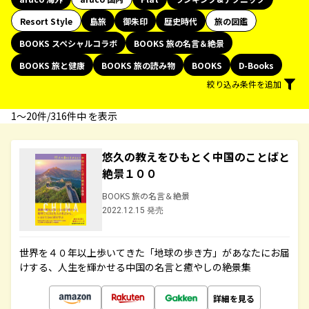
Resort Style
島旅
御朱印
歴史時代
旅の図鑑
BOOKS スペシャルコラボ
BOOKS 旅の名言＆絶景
BOOKS 旅と健康
BOOKS 旅の読み物
BOOKS
D-Books
絞り込み条件を追加
1〜20件/316件中 を表示
悠久の教えをひもとく中国のことばと
絶景１００
BOOKS 旅の名言＆絶景
2022.12.15 発売
世界を４０年以上歩いてきた「地球の歩き方」があなたにお届
けする、人生を輝かせる中国の名言と癒やしの絶景集
詳細を見る