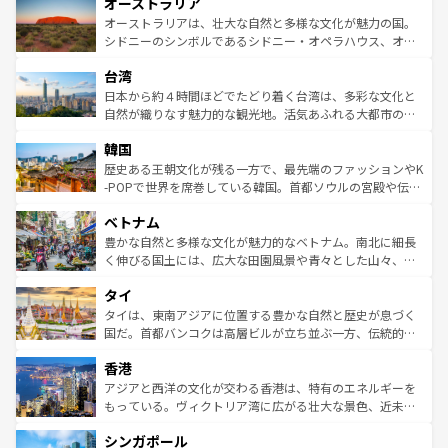
オーストラリア
部のニューオーリンズでは、音楽と美食が融合した独特の
ワイ島は見逃せない。また、定番の観光地といえばオアフ
文化が魅力。旅行者はアメリカの各地域で異なる魅力を楽
島だが、静かな自然を求めるならマウイ島やカウアイ島が
オーストラリアは、壮大な自然と多様な文化が魅力の国。
しみながら、その多様性と豊かな歴史を感じることができ
おすすめ。エメラルドグリーンに輝く海をはじめ、豊かな
シドニーのシンボルであるシドニー・オペラハウス、オー
るだろう。車でのロードトリップや列車の旅も、アメリカ
文化や歴史が息づいている。「アロハスピリット」と呼ば
ストラリア東海岸北部に広がる大サンゴ礁地帯グレートバ
ならではの贅沢な旅のスタイルだ。 なお、新着のアメリカ
台湾
れるおもてなしの心で訪れる人々を迎えてくれるハワイの
リアリーフや大陸中央部にそびえるウルル（エアーズロッ
情報は
コンテンツ一覧
を参照してほしい。
人々、おいしいローカルフードやハワイアンミュージッ
ク）、タスマニアの美しい原生林やケアンズの熱帯雨林な
日本から約４時間ほどでたどり着く台湾は、多彩な文化と
ク、伝統的なフラダンスなど、すべてがハワイの魅力を彩
ど、見どころがたくさん。また、カフェやワイン、オージ
自然が織りなす魅力的な観光地。活気あふれる大都市の台
っている。訪れるたびに新しい発見と感動が待っているハ
ービーフなどの食文化も豊かで、美味しいものであふれて
北やノスタルジックな町並みが人気な九份（ジォウフェ
ワイを、存分に味わってほしい。 なお、新着のハワイ情報
韓国
いる。アクティビティも充実しており、サーフィンやダイ
ン）、静ひつな山岳地帯である台湾東部など、都市の喧騒
は
コンテンツ一覧
を参照してほしい。
ビング、ハイキングなど、アウトドア好きにはたまらな
と山間の静けさが共存しており、訪れる人に新しい発見と
歴史ある王朝文化が残る一方で、最先端のファッションやK
い。オーストラリアの多彩な魅力を存分に味わいつくそ
驚きをもたらしてくれる。また、奥深い台湾の食文化も魅
-POPで世界を席巻している韓国。首都ソウルの宮殿や伝統
う。 なお、新着のオーストラリア情報は
コンテンツ一覧
を
力で、夜市などの屋台グルメから高級料理、ヘルシーで美
家屋が並ぶエリアでは韓国の歴史と文化に浸ることがで
参照してほしい。
ベトナム
容にもいいと評判のスイーツなど、バラエティ豊かな料理
き、地方に足を延ばせば四季折々の自然美を楽しむことが
が味わえる。 なお、新着の台湾情報は
コンテンツ一覧
を参
できる。そして、キムチや焼肉、絶品のストリートフード
豊かな自然と多様な文化が魅力的なベトナム。南北に細長
照してほしい。
まで、さまざまな韓国料理が待っている。夜には、韓国な
く伸びる国土には、広大な田園風景や青々とした山々、世
らではのナイトライフも堪能できる。あたたかいホスピタ
界遺産に登録された壮大な自然景観が点在し、都市部では
タイ
リティに包まれながら、韓国の多彩な魅力を心ゆくまで味
急速な発展と共に伝統が息づく。ハノイの古い町並みやホ
わってみてほしい。 なお、新着の韓国情報は
コンテンツ一
ーチミン市のフランス統治時代の建物も、独特の雰囲気を
タイは、東南アジアに位置する豊かな自然と歴史が息づく
覧
を参照してほしい。
醸し出している。また、バラエティの豊かさとおいしさで
国だ。首都バンコクは高層ビルが立ち並ぶ一方、伝統的な
世界中の食通を魅了してやまないベトナム料理も魅力のひ
寺院や市場がいたるところに点在し、古きよき文化と現代
香港
とつ。フォーやバインミー、ベトナムコーヒーなどは、ぜ
の活気が交差している。北部ではチェンマイなどの山岳地
ひ現地で味わいたい。どの地域を訪れてもあたたかい人々
帯で自然と触れ合い、南部ではプーケットやクラビの美し
アジアと西洋の文化が交わる香港は、特有のエネルギーを
が旅行者を迎えてくれるので、きっと忘れられない旅にな
いビーチでリゾート気分を楽しむことができる。タイ料理
もっている。ヴィクトリア湾に広がる壮大な景色、近未来
るはずだ。 なお、新着のベトナム情報は
コンテンツ一覧
を
は世界的に有名で、屋台から高級レストランまで味覚を刺
的なアートスポット、そして歴史と現代が融合した町並
参照してほしい。
シンガポール
激する。気候は一年中温暖で、どの季節にも異なる楽しみ
み、どこを訪れても感動するはず。観光スポットが密集し