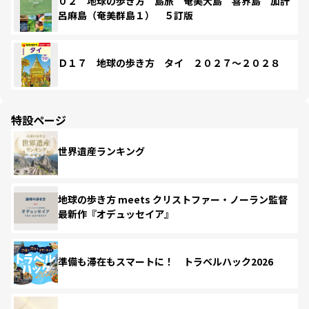
０２ 地球の歩き方 島旅 奄美大島 喜界島 加計
呂麻島（奄美群島１） ５訂版
Ｄ１７ 地球の歩き方 タイ ２０２７～２０２８
特設ページ
世界遺産ランキング
地球の歩き方 meets クリストファー・ノーラン監督
最新作『オデュッセイア』
準備も滞在もスマートに！ トラベルハック2026