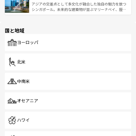
が待っている。親しみやすいタイの人々、仏教を中心とし
ており、効率よく見どころを回れるのも魅力。息をのむよ
アジアの交差点として多文化が融合した独自の魅力を放つ
た文化、そして多様な観光資源が、訪れる旅人を魅了し続
うな絶景から文化的な体験まで、香港を存分に楽しみ尽く
シンガポール。未来的な建築物が並ぶマリーナベイ、歴史
ける。 なお、新着のタイ情報は
コンテンツ一覧
を参照して
そう。 なお、新着の香港情報は
コンテンツ一覧
を参照して
と伝統を感じられるエスニックタウン、多数の緑豊かな公
ほしい。
ほしい。
園や自然保護区など、自然が調和した近代的な景観と文化
の多様性あふれるカラフルな町は、どこを歩いても新しい
国と地域
発見がある。さらに、治安のよさや充実した公共交通機関
も、旅行者にとっては魅力的なポイント。グルメも豊富
で、ホーカーズは地元の風情を楽しめる外せないスポット
ヨーロッパ
だ。訪れる人を飽きさせないシンガポールで、多様な魅力
を体感しよう。 なお、新着のシンガポール情報は
コンテン
ツ一覧
を参照してほしい。
北米
中南米
オセアニア
ハワイ