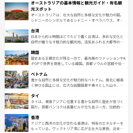
オーストラリアの基本情報と観光ガイド・有名観
部のニューオーリンズでは、音楽と美食が融合した独特の
ワイ島は見逃せない。また、定番の観光地といえばオアフ
文化が魅力。旅行者はアメリカの各地域で異なる魅力を楽
島だが、静かな自然を求めるならマウイ島やカウアイ島が
光スポット
しみながら、その多様性と豊かな歴史を感じることができ
おすすめ。エメラルドグリーンに輝く海をはじめ、豊かな
オーストラリアは、壮大な自然と多様な文化が魅力の国。
るだろう。車でのロードトリップや列車の旅も、アメリカ
文化や歴史が息づいている。「アロハスピリット」と呼ば
シドニーのシンボルであるシドニー・オペラハウス、オー
ならではの贅沢な旅のスタイルだ。 なお、新着のアメリカ
れるおもてなしの心で訪れる人々を迎えてくれるハワイの
ストラリア東海岸北部に広がる大サンゴ礁地帯グレートバ
情報は
コンテンツ一覧
を参照してほしい。
人々、おいしいローカルフードやハワイアンミュージッ
台湾
リアリーフや大陸中央部にそびえるウルル（エアーズロッ
ク、伝統的なフラダンスなど、すべてがハワイの魅力を彩
ク）、タスマニアの美しい原生林やケアンズの熱帯雨林な
日本から約４時間ほどでたどり着く台湾は、多彩な文化と
っている。訪れるたびに新しい発見と感動が待っているハ
ど、見どころがたくさん。また、カフェやワイン、オージ
自然が織りなす魅力的な観光地。活気あふれる大都市の台
ワイを、存分に味わってほしい。 なお、新着のハワイ情報
ービーフなどの食文化も豊かで、美味しいものであふれて
北やノスタルジックな町並みが人気な九份（ジォウフェ
は
コンテンツ一覧
を参照してほしい。
韓国
いる。アクティビティも充実しており、サーフィンやダイ
ン）、静ひつな山岳地帯である台湾東部など、都市の喧騒
ビング、ハイキングなど、アウトドア好きにはたまらな
と山間の静けさが共存しており、訪れる人に新しい発見と
歴史ある王朝文化が残る一方で、最先端のファッションやK
い。オーストラリアの多彩な魅力を存分に味わいつくそ
驚きをもたらしてくれる。また、奥深い台湾の食文化も魅
-POPで世界を席巻している韓国。首都ソウルの宮殿や伝統
う。 なお、新着のオーストラリア情報は
コンテンツ一覧
を
力で、夜市などの屋台グルメから高級料理、ヘルシーで美
家屋が並ぶエリアでは韓国の歴史と文化に浸ることがで
参照してほしい。
ベトナム
容にもいいと評判のスイーツなど、バラエティ豊かな料理
き、地方に足を延ばせば四季折々の自然美を楽しむことが
が味わえる。 なお、新着の台湾情報は
コンテンツ一覧
を参
できる。そして、キムチや焼肉、絶品のストリートフード
豊かな自然と多様な文化が魅力的なベトナム。南北に細長
照してほしい。
まで、さまざまな韓国料理が待っている。夜には、韓国な
く伸びる国土には、広大な田園風景や青々とした山々、世
らではのナイトライフも堪能できる。あたたかいホスピタ
界遺産に登録された壮大な自然景観が点在し、都市部では
タイ
リティに包まれながら、韓国の多彩な魅力を心ゆくまで味
急速な発展と共に伝統が息づく。ハノイの古い町並みやホ
わってみてほしい。 なお、新着の韓国情報は
コンテンツ一
ーチミン市のフランス統治時代の建物も、独特の雰囲気を
タイは、東南アジアに位置する豊かな自然と歴史が息づく
覧
を参照してほしい。
醸し出している。また、バラエティの豊かさとおいしさで
国だ。首都バンコクは高層ビルが立ち並ぶ一方、伝統的な
世界中の食通を魅了してやまないベトナム料理も魅力のひ
寺院や市場がいたるところに点在し、古きよき文化と現代
香港
とつ。フォーやバインミー、ベトナムコーヒーなどは、ぜ
の活気が交差している。北部ではチェンマイなどの山岳地
ひ現地で味わいたい。どの地域を訪れてもあたたかい人々
帯で自然と触れ合い、南部ではプーケットやクラビの美し
アジアと西洋の文化が交わる香港は、特有のエネルギーを
が旅行者を迎えてくれるので、きっと忘れられない旅にな
いビーチでリゾート気分を楽しむことができる。タイ料理
もっている。ヴィクトリア湾に広がる壮大な景色、近未来