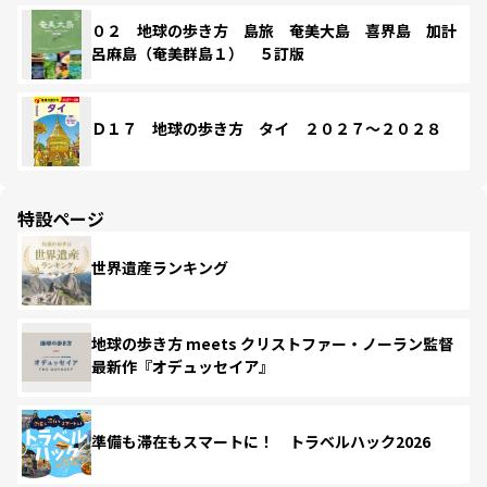
０２ 地球の歩き方 島旅 奄美大島 喜界島 加計
呂麻島（奄美群島１） ５訂版
Ｄ１７ 地球の歩き方 タイ ２０２７～２０２８
特設ページ
世界遺産ランキング
地球の歩き方 meets クリストファー・ノーラン監督
最新作『オデュッセイア』
準備も滞在もスマートに！ トラベルハック2026