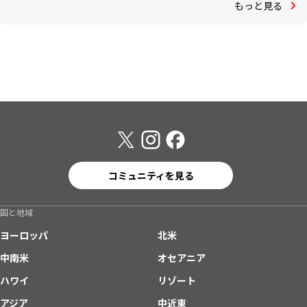
もっと見る
コミュニティを見る
国と地域
ヨーロッパ
北米
中南米
オセアニア
ハワイ
リゾート
アジア
中近東