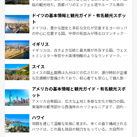
アートに溢れた街角から、地方では古代ローマ遺跡や中世
指の観光地だ。首都パリのエッフェル塔やルーブル美術館
の城塞都市、穏やかなビーチリゾートまで多彩な表情を見
といった象徴的なスポットから、田舎町の古風な美しさま
せる。地方によって風土や気候が異なるスペインはその個
ドイツの基本情報と観光ガイド・有名観光スポッ
で、幅広い魅力が詰まっている。華麗な宮殿、歴史的な大
性で訪れる人を魅了する。 なお、新着のスペイン情報は
コ
聖堂、美しいビーチ、そして豊かな自然が、訪れる者を心
ト
ンテンツ一覧
を参照してほしい。
から魅了する。また、フランスは美食の国としても知ら
ドイツは、豊かな歴史と多彩な文化が交差するヨーロッパ
れ、フランス料理はユネスコ無形文化遺産にも登録されて
の中心に位置する国。中世の街並みが残るロマンチック街
いる。シャンパンの発祥地であるランス、プロヴァンスの
道から、未来を先取りするようなモダンな都市まで多様な
香り高いラベンダー畑など、多彩な楽しみ方が可能だ。さ
イギリス
顔を持つこの国は、どこを歩いても飽きることがない。ベ
らに、パリ以外の地域にも魅力が溢れており、どの街角に
ルリンの文化的活気、バイエルン州のアルプスの絶景、そ
イギリスは、古きよき伝統と最先端が共存する国。ウェス
も豊かな歴史と文化が息づいている。パリ以外の個性あふ
してライン川沿いのワイン畑といった風景は必見。ビール
トミンスター寺院や大英博物館のようなランドマーク、歴
れる地方に足を運ぶとそれぞれで全く異なる文化を体験で
とソーセージを味わいながら地元の人と過ごす楽しい時間
史ある大学都市、美しい丘陵地帯や牧歌的な風景など、エ
きるだろう。 なお、新着のフランス情報は
コンテンツ一覧
スイス
は、お酒好きな人にはぜひ体験してほしい。 なお、新着の
リアごとに異なる魅力がある。また、優雅なアフタヌーン
を参照してほしい。
ドイツ情報は
コンテンツ一覧
を参照してほしい。
ティー、ビール好きにはたまらない英国パブ、サッカー観
スイスの国土面積は九州ほどの広さだが、運行時刻が正確
戦など、本場だからこそできる体験も豊富。イギリスを旅
な交通網が整備されており、初心者でも安心して個人旅行
して楽しみつくそう。 なお、新着のイギリス情報は
コンテ
を楽しめる。日本同様に時刻表どおりの旅が可能だ。中世
アメリカの基本情報と観光ガイド・有名観光スポ
ンツ一覧
を参照してほしい。
の建物がそのまま残る町や、スイスならではのユニークな
博物館もあり、アルプス観光だけでなく町歩きも満喫する
ット
ことができる。国民の所得が高いため物価も高いが、旅行
アメリカ合衆国は、広大な土地と多様な文化が魅力の国。
者向けの交通パス提供のサービスもあり、うまく活用すれ
東海岸の都市部から西海岸のカリフォルニアまで、訪れる
ば市内交通費無料で観光を楽しむこともできる。 なお、新
場所ごとに異なる風景と体験が待っている。ニューヨーク
着のスイス情報は
コンテンツ一覧
を参照してほしい。
ハワイ
のような巨大都市は、観光、ショッピング、エンターテイ
ンメントが詰まった刺激的なスポットだ。一方、アメリカ
年間を通じて温暖な気候に恵まれ、多くの島で構成される
西部には大自然が広がり、グランドキャニオンやイエロー
ハワイは、どの島も独自の魅力をもっている。大自然の神
ストーン国立公園といった絶景が堪能できる。さらに、南
秘を感じたいなら、火山が生み出した壮大な景観を誇るハ