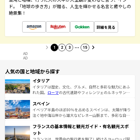
ド。「地球の歩き方」が贈る、人生を輝かせる名言と癒やしの
絶景集！
詳細を見る
…
1
2
3
15
AD
AD
人気の国と地域から探す
イタリア
イタリアは歴史、文化、グルメ、自然と多彩な魅力にあふ
れた国。
ローマ
の古代遺跡やフィレンツェのルネッサンス
美術、ヴェネツィアの運河など、歴史あるスポットはもち
スペイン
ろん、トスカーナの美しい田園風景やアマルフィ海岸の絶
景など、自然景観も見逃せない。観光の合間には、本場の
イベリア半島のほぼ80％を占めるスペインは、太陽が降り
ピザやパスタなど、絶品のイタリア料理を堪能することも
注ぐ地中海沿岸から雄大なピレネー山脈まで、多彩な自然
できる。朝目覚めてから夜眠るまで、すべての瞬間を楽し
と文化が詰まったヨーロッパ屈指の旅行先だ。多様な地域
フランスの基本情報と観光ガイド・有名観光スポ
ませてくれるイタリアで、忘れられない旅をしてみよう！
文化が根付くこの国では、情熱的なフラメンコ、熱気あふ
なお、新着のイタリア情報は
コンテンツ一覧
を参照してほ
れる闘牛、そして美味しいタパスが生活の一部となってい
ット
しい。
る。首都マドリードの洗練された雰囲気や、バルセロナの
フランスは、世界中の旅行者を魅了し続けるヨーロッパ屈