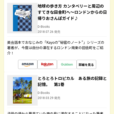
地球の歩き方 カンタベリーと周辺の
すてきな田舎町へ～ロンドンからの日
帰りおさんぽガイド♪
D-Books
2018.07.26 発売
英会話本でおなじみの「Kayoの“秘密のノート”」シリーズの
著者が、今度は自分の滞在するロンドン南東の田舎町をご紹
介！
詳細を見る
とろとろトロピカル ある旅の記録と
記憶。 第1巻
D-Books
2018.03.29 発売
子供の頃から夢見ていた南の島に滞在することになった筆者