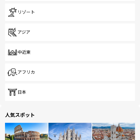
リゾート
アジア
中近東
アフリカ
日本
人気スポット