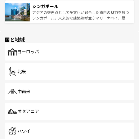
るはずだ。 なお、新着のベトナム情報は
コンテンツ一覧
を
は世界的に有名で、屋台から高級レストランまで味覚を刺
的なアートスポット、そして歴史と現代が融合した町並
参照してほしい。
シンガポール
激する。気候は一年中温暖で、どの季節にも異なる楽しみ
み、どこを訪れても感動するはず。観光スポットが密集し
が待っている。親しみやすいタイの人々、仏教を中心とし
ており、効率よく見どころを回れるのも魅力。息をのむよ
アジアの交差点として多文化が融合した独自の魅力を放つ
た文化、そして多様な観光資源が、訪れる旅人を魅了し続
うな絶景から文化的な体験まで、香港を存分に楽しみ尽く
シンガポール。未来的な建築物が並ぶマリーナベイ、歴史
ける。 なお、新着のタイ情報は
コンテンツ一覧
を参照して
そう。 なお、新着の香港情報は
コンテンツ一覧
を参照して
と伝統を感じられるエスニックタウン、多数の緑豊かな公
ほしい。
ほしい。
園や自然保護区など、自然が調和した近代的な景観と文化
の多様性あふれるカラフルな町は、どこを歩いても新しい
国と地域
発見がある。さらに、治安のよさや充実した公共交通機関
も、旅行者にとっては魅力的なポイント。グルメも豊富
で、ホーカーズは地元の風情を楽しめる外せないスポット
ヨーロッパ
だ。訪れる人を飽きさせないシンガポールで、多様な魅力
を体感しよう。 なお、新着のシンガポール情報は
コンテン
ツ一覧
を参照してほしい。
北米
中南米
オセアニア
ハワイ