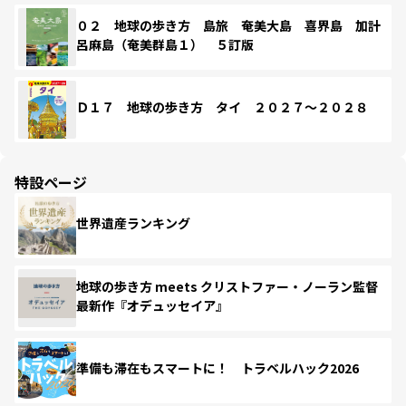
０２ 地球の歩き方 島旅 奄美大島 喜界島 加計
呂麻島（奄美群島１） ５訂版
Ｄ１７ 地球の歩き方 タイ ２０２７～２０２８
特設ページ
世界遺産ランキング
地球の歩き方 meets クリストファー・ノーラン監督
最新作『オデュッセイア』
準備も滞在もスマートに！ トラベルハック2026