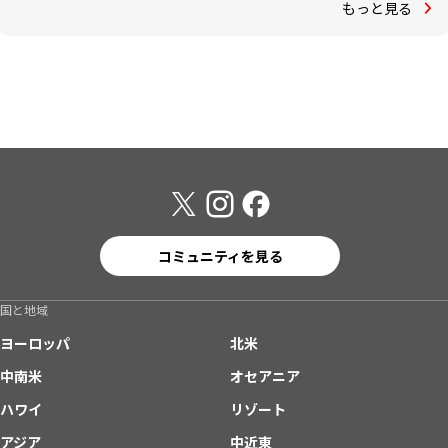
もっと見る
コミュニティを見る
国と地域
ヨーロッパ
北米
中南米
オセアニア
ハワイ
リゾート
アジア
中近東