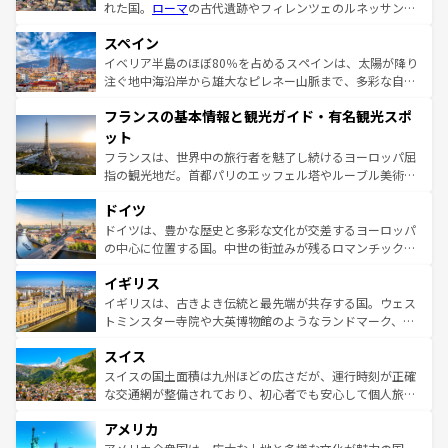
れた国。
ローマ
の古代遺跡やフィレンツェのルネッサンス
美術、ヴェネツィアの運河など、歴史あるスポットはもち
スペイン
ろん、トスカーナの美しい田園風景やアマルフィ海岸の絶
景など、自然景観も見逃せない。観光の合間には、本場の
イベリア半島のほぼ80％を占めるスペインは、太陽が降り
ピザやパスタなど、絶品のイタリア料理を堪能することも
注ぐ地中海沿岸から雄大なピレネー山脈まで、多彩な自然
できる。朝目覚めてから夜眠るまで、すべての瞬間を楽し
と文化が詰まったヨーロッパ屈指の旅行先だ。多様な地域
フランスの基本情報と観光ガイド・有名観光スポ
ませてくれるイタリアで、忘れられない旅をしてみよう！
文化が根付くこの国では、情熱的なフラメンコ、熱気あふ
なお、新着のイタリア情報は
コンテンツ一覧
を参照してほ
れる闘牛、そして美味しいタパスが生活の一部となってい
ット
しい。
る。首都マドリードの洗練された雰囲気や、バルセロナの
フランスは、世界中の旅行者を魅了し続けるヨーロッパ屈
アートに溢れた街角から、地方では古代ローマ遺跡や中世
指の観光地だ。首都パリのエッフェル塔やルーブル美術館
の城塞都市、穏やかなビーチリゾートまで多彩な表情を見
といった象徴的なスポットから、田舎町の古風な美しさま
せる。地方によって風土や気候が異なるスペインはその個
ドイツ
で、幅広い魅力が詰まっている。華麗な宮殿、歴史的な大
性で訪れる人を魅了する。 なお、新着のスペイン情報は
コ
聖堂、美しいビーチ、そして豊かな自然が、訪れる者を心
ドイツは、豊かな歴史と多彩な文化が交差するヨーロッパ
ンテンツ一覧
を参照してほしい。
から魅了する。また、フランスは美食の国としても知ら
の中心に位置する国。中世の街並みが残るロマンチック街
れ、フランス料理はユネスコ無形文化遺産にも登録されて
道から、未来を先取りするようなモダンな都市まで多様な
イギリス
いる。シャンパンの発祥地であるランス、プロヴァンスの
顔を持つこの国は、どこを歩いても飽きることがない。ベ
香り高いラベンダー畑など、多彩な楽しみ方が可能だ。さ
ルリンの文化的活気、バイエルン州のアルプスの絶景、そ
イギリスは、古きよき伝統と最先端が共存する国。ウェス
らに、パリ以外の地域にも魅力が溢れており、どの街角に
してライン川沿いのワイン畑といった風景は必見。ビール
トミンスター寺院や大英博物館のようなランドマーク、歴
も豊かな歴史と文化が息づいている。パリ以外の個性あふ
とソーセージを味わいながら地元の人と過ごす楽しい時間
史ある大学都市、美しい丘陵地帯や牧歌的な風景など、エ
れる地方に足を運ぶとそれぞれで全く異なる文化を体験で
スイス
は、お酒好きな人にはぜひ体験してほしい。 なお、新着の
リアごとに異なる魅力がある。また、優雅なアフタヌーン
きるだろう。 なお、新着のフランス情報は
コンテンツ一覧
ドイツ情報は
コンテンツ一覧
を参照してほしい。
ティー、ビール好きにはたまらない英国パブ、サッカー観
スイスの国土面積は九州ほどの広さだが、運行時刻が正確
を参照してほしい。
戦など、本場だからこそできる体験も豊富。イギリスを旅
な交通網が整備されており、初心者でも安心して個人旅行
して楽しみつくそう。 なお、新着のイギリス情報は
コンテ
を楽しめる。日本同様に時刻表どおりの旅が可能だ。中世
アメリカ
ンツ一覧
を参照してほしい。
の建物がそのまま残る町や、スイスならではのユニークな
博物館もあり、アルプス観光だけでなく町歩きも満喫する