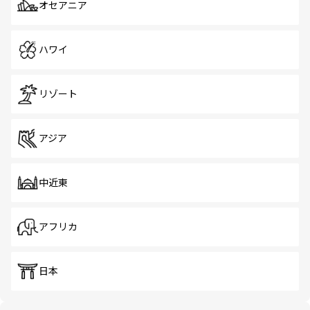
オセアニア
ハワイ
リゾート
アジア
中近東
アフリカ
日本