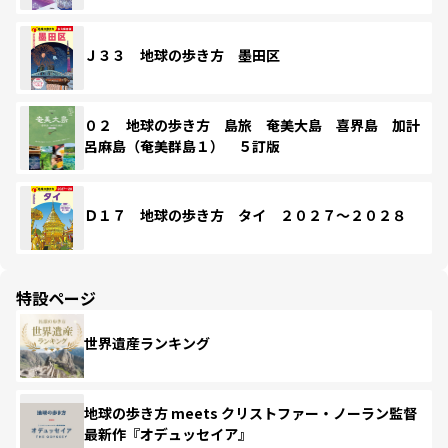
Ｊ３３ 地球の歩き方 墨田区
０２ 地球の歩き方 島旅 奄美大島 喜界島 加計
呂麻島（奄美群島１） ５訂版
Ｄ１７ 地球の歩き方 タイ ２０２７～２０２８
特設ページ
世界遺産ランキング
地球の歩き方 meets クリストファー・ノーラン監督
最新作『オデュッセイア』