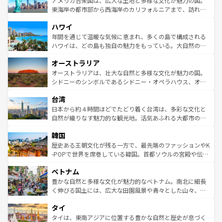
アメリカ合衆国は、広大な土地と多様な文化が魅力の国。
ことができる。国民の所得が高いため物価も高いが、旅行
東海岸の都市部から西海岸のカリフォルニアまで、訪れる
者向けの交通パス提供のサービスもあり、うまく活用すれ
場所ごとに異なる風景と体験が待っている。ニューヨーク
ハワイ
ば市内交通費無料で観光を楽しむこともできる。 なお、新
のような巨大都市は、観光、ショッピング、エンターテイ
着のスイス情報は
コンテンツ一覧
を参照してほしい。
ンメントが詰まった刺激的なスポットだ。一方、アメリカ
年間を通じて温暖な気候に恵まれ、多くの島で構成される
西部には大自然が広がり、グランドキャニオンやイエロー
ハワイは、どの島も独自の魅力をもっている。大自然の神
ストーン国立公園といった絶景が堪能できる。さらに、南
秘を感じたいなら、火山が生み出した壮大な景観を誇るハ
オーストラリア
部のニューオーリンズでは、音楽と美食が融合した独特の
ワイ島は見逃せない。また、定番の観光地といえばオアフ
文化が魅力。旅行者はアメリカの各地域で異なる魅力を楽
島だが、静かな自然を求めるならマウイ島やカウアイ島が
オーストラリアは、壮大な自然と多様な文化が魅力の国。
しみながら、その多様性と豊かな歴史を感じることができ
おすすめ。エメラルドグリーンに輝く海をはじめ、豊かな
シドニーのシンボルであるシドニー・オペラハウス、オー
るだろう。車でのロードトリップや列車の旅も、アメリカ
文化や歴史が息づいている。「アロハスピリット」と呼ば
ストラリア東海岸北部に広がる大サンゴ礁地帯グレートバ
ならではの贅沢な旅のスタイルだ。 なお、新着のアメリカ
台湾
れるおもてなしの心で訪れる人々を迎えてくれるハワイの
リアリーフや大陸中央部にそびえるウルル（エアーズロッ
情報は
コンテンツ一覧
を参照してほしい。
人々、おいしいローカルフードやハワイアンミュージッ
ク）、タスマニアの美しい原生林やケアンズの熱帯雨林な
日本から約４時間ほどでたどり着く台湾は、多彩な文化と
ク、伝統的なフラダンスなど、すべてがハワイの魅力を彩
ど、見どころがたくさん。また、カフェやワイン、オージ
自然が織りなす魅力的な観光地。活気あふれる大都市の台
っている。訪れるたびに新しい発見と感動が待っているハ
ービーフなどの食文化も豊かで、美味しいものであふれて
北やノスタルジックな町並みが人気な九份（ジォウフェ
ワイを、存分に味わってほしい。 なお、新着のハワイ情報
韓国
いる。アクティビティも充実しており、サーフィンやダイ
ン）、静ひつな山岳地帯である台湾東部など、都市の喧騒
は
コンテンツ一覧
を参照してほしい。
ビング、ハイキングなど、アウトドア好きにはたまらな
と山間の静けさが共存しており、訪れる人に新しい発見と
歴史ある王朝文化が残る一方で、最先端のファッションやK
い。オーストラリアの多彩な魅力を存分に味わいつくそ
驚きをもたらしてくれる。また、奥深い台湾の食文化も魅
-POPで世界を席巻している韓国。首都ソウルの宮殿や伝統
う。 なお、新着のオーストラリア情報は
コンテンツ一覧
を
力で、夜市などの屋台グルメから高級料理、ヘルシーで美
家屋が並ぶエリアでは韓国の歴史と文化に浸ることがで
参照してほしい。
ベトナム
容にもいいと評判のスイーツなど、バラエティ豊かな料理
き、地方に足を延ばせば四季折々の自然美を楽しむことが
が味わえる。 なお、新着の台湾情報は
コンテンツ一覧
を参
できる。そして、キムチや焼肉、絶品のストリートフード
豊かな自然と多様な文化が魅力的なベトナム。南北に細長
照してほしい。
まで、さまざまな韓国料理が待っている。夜には、韓国な
く伸びる国土には、広大な田園風景や青々とした山々、世
らではのナイトライフも堪能できる。あたたかいホスピタ
界遺産に登録された壮大な自然景観が点在し、都市部では
タイ
リティに包まれながら、韓国の多彩な魅力を心ゆくまで味
急速な発展と共に伝統が息づく。ハノイの古い町並みやホ
わってみてほしい。 なお、新着の韓国情報は
コンテンツ一
ーチミン市のフランス統治時代の建物も、独特の雰囲気を
タイは、東南アジアに位置する豊かな自然と歴史が息づく