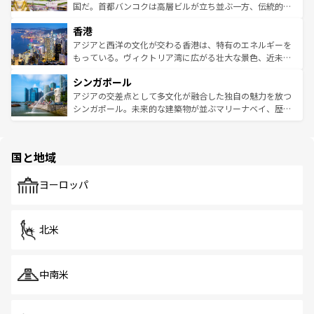
覧
を参照してほしい。
醸し出している。また、バラエティの豊かさとおいしさで
国だ。首都バンコクは高層ビルが立ち並ぶ一方、伝統的な
世界中の食通を魅了してやまないベトナム料理も魅力のひ
寺院や市場がいたるところに点在し、古きよき文化と現代
香港
とつ。フォーやバインミー、ベトナムコーヒーなどは、ぜ
の活気が交差している。北部ではチェンマイなどの山岳地
ひ現地で味わいたい。どの地域を訪れてもあたたかい人々
帯で自然と触れ合い、南部ではプーケットやクラビの美し
アジアと西洋の文化が交わる香港は、特有のエネルギーを
が旅行者を迎えてくれるので、きっと忘れられない旅にな
いビーチでリゾート気分を楽しむことができる。タイ料理
もっている。ヴィクトリア湾に広がる壮大な景色、近未来
るはずだ。 なお、新着のベトナム情報は
コンテンツ一覧
を
は世界的に有名で、屋台から高級レストランまで味覚を刺
的なアートスポット、そして歴史と現代が融合した町並
参照してほしい。
シンガポール
激する。気候は一年中温暖で、どの季節にも異なる楽しみ
み、どこを訪れても感動するはず。観光スポットが密集し
が待っている。親しみやすいタイの人々、仏教を中心とし
ており、効率よく見どころを回れるのも魅力。息をのむよ
アジアの交差点として多文化が融合した独自の魅力を放つ
た文化、そして多様な観光資源が、訪れる旅人を魅了し続
うな絶景から文化的な体験まで、香港を存分に楽しみ尽く
シンガポール。未来的な建築物が並ぶマリーナベイ、歴史
ける。 なお、新着のタイ情報は
コンテンツ一覧
を参照して
そう。 なお、新着の香港情報は
コンテンツ一覧
を参照して
と伝統を感じられるエスニックタウン、多数の緑豊かな公
ほしい。
ほしい。
園や自然保護区など、自然が調和した近代的な景観と文化
の多様性あふれるカラフルな町は、どこを歩いても新しい
国と地域
発見がある。さらに、治安のよさや充実した公共交通機関
も、旅行者にとっては魅力的なポイント。グルメも豊富
で、ホーカーズは地元の風情を楽しめる外せないスポット
ヨーロッパ
だ。訪れる人を飽きさせないシンガポールで、多様な魅力
を体感しよう。 なお、新着のシンガポール情報は
コンテン
ツ一覧
を参照してほしい。
北米
中南米