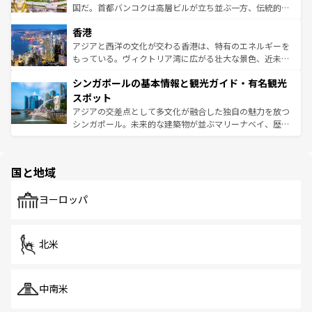
醸し出している。また、バラエティの豊かさとおいしさで
国だ。首都バンコクは高層ビルが立ち並ぶ一方、伝統的な
世界中の食通を魅了してやまないベトナム料理も魅力のひ
寺院や市場がいたるところに点在し、古きよき文化と現代
香港
とつ。フォーやバインミー、ベトナムコーヒーなどは、ぜ
の活気が交差している。北部ではチェンマイなどの山岳地
ひ現地で味わいたい。どの地域を訪れてもあたたかい人々
帯で自然と触れ合い、南部ではプーケットやクラビの美し
アジアと西洋の文化が交わる香港は、特有のエネルギーを
が旅行者を迎えてくれるので、きっと忘れられない旅にな
いビーチでリゾート気分を楽しむことができる。タイ料理
もっている。ヴィクトリア湾に広がる壮大な景色、近未来
るはずだ。 なお、新着のベトナム情報は
コンテンツ一覧
を
は世界的に有名で、屋台から高級レストランまで味覚を刺
的なアートスポット、そして歴史と現代が融合した町並
参照してほしい。
シンガポールの基本情報と観光ガイド・有名観光
激する。気候は一年中温暖で、どの季節にも異なる楽しみ
み、どこを訪れても感動するはず。観光スポットが密集し
が待っている。親しみやすいタイの人々、仏教を中心とし
ており、効率よく見どころを回れるのも魅力。息をのむよ
スポット
た文化、そして多様な観光資源が、訪れる旅人を魅了し続
うな絶景から文化的な体験まで、香港を存分に楽しみ尽く
アジアの交差点として多文化が融合した独自の魅力を放つ
ける。 なお、新着のタイ情報は
コンテンツ一覧
を参照して
そう。 なお、新着の香港情報は
コンテンツ一覧
を参照して
シンガポール。未来的な建築物が並ぶマリーナベイ、歴史
ほしい。
ほしい。
と伝統を感じられるエスニックタウン、多数の緑豊かな公
園や自然保護区など、自然が調和した近代的な景観と文化
の多様性あふれるカラフルな町は、どこを歩いても新しい
国と地域
発見がある。さらに、治安のよさや充実した公共交通機関
も、旅行者にとっては魅力的なポイント。グルメも豊富
で、ホーカーズは地元の風情を楽しめる外せないスポット
ヨーロッパ
だ。訪れる人を飽きさせないシンガポールで、多様な魅力
を体感しよう。 なお、新着のシンガポール情報は
コンテン
ツ一覧
を参照してほしい。
北米
中南米