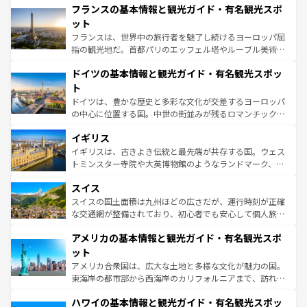
なお、新着のイタリア情報は
コンテンツ一覧
を参照してほ
フランスの基本情報と観光ガイド・有名観光スポ
文化が根付くこの国では、情熱的なフラメンコ、熱気あふ
しい。
れる闘牛、そして美味しいタパスが生活の一部となってい
ット
る。首都マドリードの洗練された雰囲気や、バルセロナの
フランスは、世界中の旅行者を魅了し続けるヨーロッパ屈
アートに溢れた街角から、地方では古代ローマ遺跡や中世
指の観光地だ。首都パリのエッフェル塔やルーブル美術館
の城塞都市、穏やかなビーチリゾートまで多彩な表情を見
といった象徴的なスポットから、田舎町の古風な美しさま
せる。地方によって風土や気候が異なるスペインはその個
ドイツの基本情報と観光ガイド・有名観光スポッ
で、幅広い魅力が詰まっている。華麗な宮殿、歴史的な大
性で訪れる人を魅了する。 なお、新着のスペイン情報は
コ
聖堂、美しいビーチ、そして豊かな自然が、訪れる者を心
ト
ンテンツ一覧
を参照してほしい。
から魅了する。また、フランスは美食の国としても知ら
ドイツは、豊かな歴史と多彩な文化が交差するヨーロッパ
れ、フランス料理はユネスコ無形文化遺産にも登録されて
の中心に位置する国。中世の街並みが残るロマンチック街
いる。シャンパンの発祥地であるランス、プロヴァンスの
道から、未来を先取りするようなモダンな都市まで多様な
香り高いラベンダー畑など、多彩な楽しみ方が可能だ。さ
イギリス
顔を持つこの国は、どこを歩いても飽きることがない。ベ
らに、パリ以外の地域にも魅力が溢れており、どの街角に
ルリンの文化的活気、バイエルン州のアルプスの絶景、そ
イギリスは、古きよき伝統と最先端が共存する国。ウェス
も豊かな歴史と文化が息づいている。パリ以外の個性あふ
してライン川沿いのワイン畑といった風景は必見。ビール
トミンスター寺院や大英博物館のようなランドマーク、歴
れる地方に足を運ぶとそれぞれで全く異なる文化を体験で
とソーセージを味わいながら地元の人と過ごす楽しい時間
史ある大学都市、美しい丘陵地帯や牧歌的な風景など、エ
きるだろう。 なお、新着のフランス情報は
コンテンツ一覧
スイス
は、お酒好きな人にはぜひ体験してほしい。 なお、新着の
リアごとに異なる魅力がある。また、優雅なアフタヌーン
を参照してほしい。
ドイツ情報は
コンテンツ一覧
を参照してほしい。
ティー、ビール好きにはたまらない英国パブ、サッカー観
スイスの国土面積は九州ほどの広さだが、運行時刻が正確
戦など、本場だからこそできる体験も豊富。イギリスを旅
な交通網が整備されており、初心者でも安心して個人旅行
して楽しみつくそう。 なお、新着のイギリス情報は
コンテ
を楽しめる。日本同様に時刻表どおりの旅が可能だ。中世
アメリカの基本情報と観光ガイド・有名観光スポ
ンツ一覧
を参照してほしい。
の建物がそのまま残る町や、スイスならではのユニークな
博物館もあり、アルプス観光だけでなく町歩きも満喫する
ット
ことができる。国民の所得が高いため物価も高いが、旅行
アメリカ合衆国は、広大な土地と多様な文化が魅力の国。
者向けの交通パス提供のサービスもあり、うまく活用すれ
東海岸の都市部から西海岸のカリフォルニアまで、訪れる
ば市内交通費無料で観光を楽しむこともできる。 なお、新
場所ごとに異なる風景と体験が待っている。ニューヨーク
着のスイス情報は
コンテンツ一覧
を参照してほしい。
ハワイの基本情報と観光ガイド・有名観光スポッ
のような巨大都市は、観光、ショッピング、エンターテイ