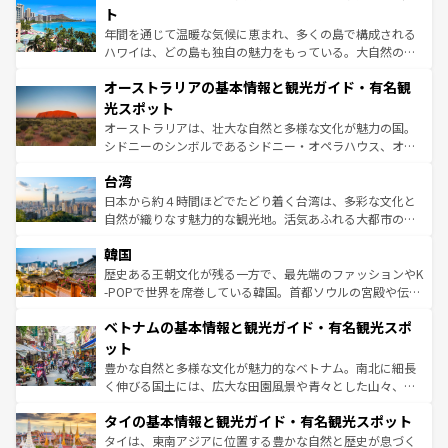
ンメントが詰まった刺激的なスポットだ。一方、アメリカ
ト
西部には大自然が広がり、グランドキャニオンやイエロー
年間を通じて温暖な気候に恵まれ、多くの島で構成される
ストーン国立公園といった絶景が堪能できる。さらに、南
ハワイは、どの島も独自の魅力をもっている。大自然の神
部のニューオーリンズでは、音楽と美食が融合した独特の
秘を感じたいなら、火山が生み出した壮大な景観を誇るハ
文化が魅力。旅行者はアメリカの各地域で異なる魅力を楽
オーストラリアの基本情報と観光ガイド・有名観
ワイ島は見逃せない。また、定番の観光地といえばオアフ
しみながら、その多様性と豊かな歴史を感じることができ
島だが、静かな自然を求めるならマウイ島やカウアイ島が
光スポット
るだろう。車でのロードトリップや列車の旅も、アメリカ
おすすめ。エメラルドグリーンに輝く海をはじめ、豊かな
オーストラリアは、壮大な自然と多様な文化が魅力の国。
ならではの贅沢な旅のスタイルだ。 なお、新着のアメリカ
文化や歴史が息づいている。「アロハスピリット」と呼ば
シドニーのシンボルであるシドニー・オペラハウス、オー
情報は
コンテンツ一覧
を参照してほしい。
れるおもてなしの心で訪れる人々を迎えてくれるハワイの
ストラリア東海岸北部に広がる大サンゴ礁地帯グレートバ
人々、おいしいローカルフードやハワイアンミュージッ
台湾
リアリーフや大陸中央部にそびえるウルル（エアーズロッ
ク、伝統的なフラダンスなど、すべてがハワイの魅力を彩
ク）、タスマニアの美しい原生林やケアンズの熱帯雨林な
日本から約４時間ほどでたどり着く台湾は、多彩な文化と
っている。訪れるたびに新しい発見と感動が待っているハ
ど、見どころがたくさん。また、カフェやワイン、オージ
自然が織りなす魅力的な観光地。活気あふれる大都市の台
ワイを、存分に味わってほしい。 なお、新着のハワイ情報
ービーフなどの食文化も豊かで、美味しいものであふれて
北やノスタルジックな町並みが人気な九份（ジォウフェ
は
コンテンツ一覧
を参照してほしい。
韓国
いる。アクティビティも充実しており、サーフィンやダイ
ン）、静ひつな山岳地帯である台湾東部など、都市の喧騒
ビング、ハイキングなど、アウトドア好きにはたまらな
と山間の静けさが共存しており、訪れる人に新しい発見と
歴史ある王朝文化が残る一方で、最先端のファッションやK
い。オーストラリアの多彩な魅力を存分に味わいつくそ
驚きをもたらしてくれる。また、奥深い台湾の食文化も魅
-POPで世界を席巻している韓国。首都ソウルの宮殿や伝統
う。 なお、新着のオーストラリア情報は
コンテンツ一覧
を
力で、夜市などの屋台グルメから高級料理、ヘルシーで美
家屋が並ぶエリアでは韓国の歴史と文化に浸ることがで
参照してほしい。
ベトナムの基本情報と観光ガイド・有名観光スポ
容にもいいと評判のスイーツなど、バラエティ豊かな料理
き、地方に足を延ばせば四季折々の自然美を楽しむことが
が味わえる。 なお、新着の台湾情報は
コンテンツ一覧
を参
できる。そして、キムチや焼肉、絶品のストリートフード
ット
照してほしい。
まで、さまざまな韓国料理が待っている。夜には、韓国な
豊かな自然と多様な文化が魅力的なベトナム。南北に細長
らではのナイトライフも堪能できる。あたたかいホスピタ
く伸びる国土には、広大な田園風景や青々とした山々、世
リティに包まれながら、韓国の多彩な魅力を心ゆくまで味
界遺産に登録された壮大な自然景観が点在し、都市部では
わってみてほしい。 なお、新着の韓国情報は
コンテンツ一
タイの基本情報と観光ガイド・有名観光スポット
急速な発展と共に伝統が息づく。ハノイの古い町並みやホ
覧
を参照してほしい。
ーチミン市のフランス統治時代の建物も、独特の雰囲気を
タイは、東南アジアに位置する豊かな自然と歴史が息づく