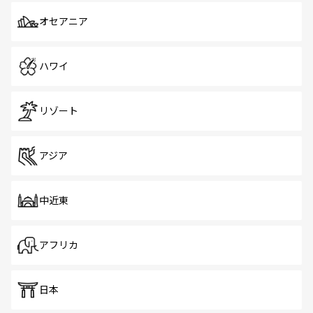
オセアニア
ハワイ
リゾート
アジア
中近東
アフリカ
日本