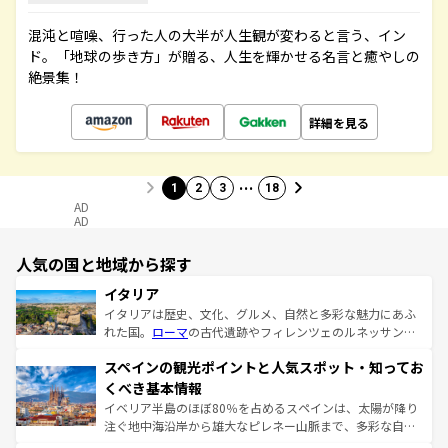
混沌と喧噪、行った人の大半が人生観が変わると言う、イン
ド。「地球の歩き方」が贈る、人生を輝かせる名言と癒やしの
絶景集！
詳細を見る
…
1
2
3
18
AD
AD
人気の国と地域から探す
イタリア
イタリアは歴史、文化、グルメ、自然と多彩な魅力にあふ
れた国。
ローマ
の古代遺跡やフィレンツェのルネッサンス
美術、ヴェネツィアの運河など、歴史あるスポットはもち
スペインの観光ポイントと人気スポット・知ってお
ろん、トスカーナの美しい田園風景やアマルフィ海岸の絶
景など、自然景観も見逃せない。観光の合間には、本場の
くべき基本情報
ピザやパスタなど、絶品のイタリア料理を堪能することも
イベリア半島のほぼ80％を占めるスペインは、太陽が降り
できる。朝目覚めてから夜眠るまで、すべての瞬間を楽し
注ぐ地中海沿岸から雄大なピレネー山脈まで、多彩な自然
ませてくれるイタリアで、忘れられない旅をしてみよう！
と文化が詰まったヨーロッパ屈指の旅行先だ。多様な地域