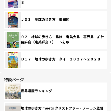
８
Ｊ３３ 地球の歩き方 墨田区
０２ 地球の歩き方 島旅 奄美大島 喜界島 加計
呂麻島（奄美群島１） ５訂版
Ｄ１７ 地球の歩き方 タイ ２０２７～２０２８
特設ページ
世界遺産ランキング
地球の歩き方 meets クリストファー・ノーラン監督