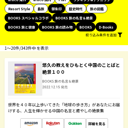
Resort Style
島旅
御朱印
歴史時代
旅の図鑑
BOOKS スペシャルコラボ
BOOKS 旅の名言＆絶景
BOOKS 旅と健康
BOOKS 旅の読み物
BOOKS
D-Books
絞り込み条件を追加
1〜20件/343件中 を表示
悠久の教えをひもとく中国のことばと
絶景１００
BOOKS 旅の名言＆絶景
2022.12.15 発売
世界を４０年以上歩いてきた「地球の歩き方」があなたにお届
けする、人生を輝かせる中国の名言と癒やしの絶景集
詳細を見る