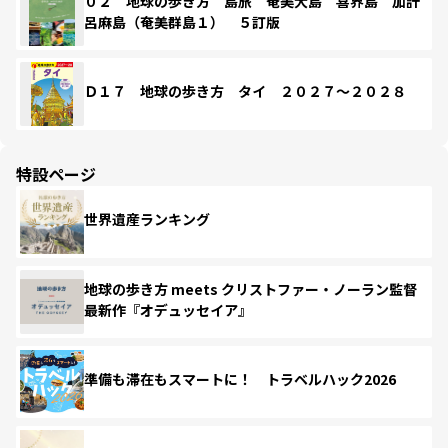
０２ 地球の歩き方 島旅 奄美大島 喜界島 加計
呂麻島（奄美群島１） ５訂版
Ｄ１７ 地球の歩き方 タイ ２０２７～２０２８
特設ページ
世界遺産ランキング
地球の歩き方 meets クリストファー・ノーラン監督
最新作『オデュッセイア』
準備も滞在もスマートに！ トラベルハック2026