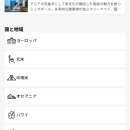
が待っている。親しみやすいタイの人々、仏教を中心とし
ており、効率よく見どころを回れるのも魅力。息をのむよ
アジアの交差点として多文化が融合した独自の魅力を放つ
た文化、そして多様な観光資源が、訪れる旅人を魅了し続
うな絶景から文化的な体験まで、香港を存分に楽しみ尽く
シンガポール。未来的な建築物が並ぶマリーナベイ、歴史
ける。 なお、新着のタイ情報は
コンテンツ一覧
を参照して
そう。 なお、新着の香港情報は
コンテンツ一覧
を参照して
と伝統を感じられるエスニックタウン、多数の緑豊かな公
ほしい。
ほしい。
園や自然保護区など、自然が調和した近代的な景観と文化
の多様性あふれるカラフルな町は、どこを歩いても新しい
国と地域
発見がある。さらに、治安のよさや充実した公共交通機関
も、旅行者にとっては魅力的なポイント。グルメも豊富
で、ホーカーズは地元の風情を楽しめる外せないスポット
ヨーロッパ
だ。訪れる人を飽きさせないシンガポールで、多様な魅力
を体感しよう。 なお、新着のシンガポール情報は
コンテン
ツ一覧
を参照してほしい。
北米
中南米
オセアニア
ハワイ