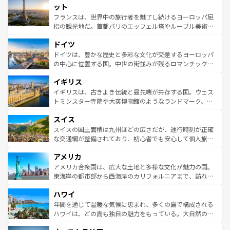
なお、新着のイタリア情報は
コンテンツ一覧
を参照してほ
れる闘牛、そして美味しいタパスが生活の一部となってい
ット
しい。
る。首都マドリードの洗練された雰囲気や、バルセロナの
フランスは、世界中の旅行者を魅了し続けるヨーロッパ屈
アートに溢れた街角から、地方では古代ローマ遺跡や中世
指の観光地だ。首都パリのエッフェル塔やルーブル美術館
の城塞都市、穏やかなビーチリゾートまで多彩な表情を見
といった象徴的なスポットから、田舎町の古風な美しさま
せる。地方によって風土や気候が異なるスペインはその個
ドイツ
で、幅広い魅力が詰まっている。華麗な宮殿、歴史的な大
性で訪れる人を魅了する。 なお、新着のスペイン情報は
コ
聖堂、美しいビーチ、そして豊かな自然が、訪れる者を心
ドイツは、豊かな歴史と多彩な文化が交差するヨーロッパ
ンテンツ一覧
を参照してほしい。
から魅了する。また、フランスは美食の国としても知ら
の中心に位置する国。中世の街並みが残るロマンチック街
れ、フランス料理はユネスコ無形文化遺産にも登録されて
道から、未来を先取りするようなモダンな都市まで多様な
イギリス
いる。シャンパンの発祥地であるランス、プロヴァンスの
顔を持つこの国は、どこを歩いても飽きることがない。ベ
香り高いラベンダー畑など、多彩な楽しみ方が可能だ。さ
ルリンの文化的活気、バイエルン州のアルプスの絶景、そ
イギリスは、古きよき伝統と最先端が共存する国。ウェス
らに、パリ以外の地域にも魅力が溢れており、どの街角に
してライン川沿いのワイン畑といった風景は必見。ビール
トミンスター寺院や大英博物館のようなランドマーク、歴
も豊かな歴史と文化が息づいている。パリ以外の個性あふ
とソーセージを味わいながら地元の人と過ごす楽しい時間
史ある大学都市、美しい丘陵地帯や牧歌的な風景など、エ
れる地方に足を運ぶとそれぞれで全く異なる文化を体験で
スイス
は、お酒好きな人にはぜひ体験してほしい。 なお、新着の
リアごとに異なる魅力がある。また、優雅なアフタヌーン
きるだろう。 なお、新着のフランス情報は
コンテンツ一覧
ドイツ情報は
コンテンツ一覧
を参照してほしい。
ティー、ビール好きにはたまらない英国パブ、サッカー観
スイスの国土面積は九州ほどの広さだが、運行時刻が正確
を参照してほしい。
戦など、本場だからこそできる体験も豊富。イギリスを旅
な交通網が整備されており、初心者でも安心して個人旅行
して楽しみつくそう。 なお、新着のイギリス情報は
コンテ
を楽しめる。日本同様に時刻表どおりの旅が可能だ。中世
アメリカ
ンツ一覧
を参照してほしい。
の建物がそのまま残る町や、スイスならではのユニークな
博物館もあり、アルプス観光だけでなく町歩きも満喫する
アメリカ合衆国は、広大な土地と多様な文化が魅力の国。
ことができる。国民の所得が高いため物価も高いが、旅行
東海岸の都市部から西海岸のカリフォルニアまで、訪れる
者向けの交通パス提供のサービスもあり、うまく活用すれ
場所ごとに異なる風景と体験が待っている。ニューヨーク
ハワイ
ば市内交通費無料で観光を楽しむこともできる。 なお、新
のような巨大都市は、観光、ショッピング、エンターテイ
着のスイス情報は
コンテンツ一覧
を参照してほしい。
ンメントが詰まった刺激的なスポットだ。一方、アメリカ
年間を通じて温暖な気候に恵まれ、多くの島で構成される
西部には大自然が広がり、グランドキャニオンやイエロー
ハワイは、どの島も独自の魅力をもっている。大自然の神
ストーン国立公園といった絶景が堪能できる。さらに、南
秘を感じたいなら、火山が生み出した壮大な景観を誇るハ