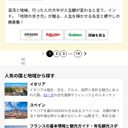
混沌と喧噪、行った人の大半が人生観が変わると言う、イン
ド。「地球の歩き方」が贈る、人生を輝かせる名言と癒やしの
絶景集！
詳細を見る
…
1
2
3
19
AD
AD
人気の国と地域から探す
イタリア
イタリアは歴史、文化、グルメ、自然と多彩な魅力にあふ
れた国。
ローマ
の古代遺跡やフィレンツェのルネッサンス
美術、ヴェネツィアの運河など、歴史あるスポットはもち
スペイン
ろん、トスカーナの美しい田園風景やアマルフィ海岸の絶
景など、自然景観も見逃せない。観光の合間には、本場の
イベリア半島のほぼ80％を占めるスペインは、太陽が降り
ピザやパスタなど、絶品のイタリア料理を堪能することも
注ぐ地中海沿岸から雄大なピレネー山脈まで、多彩な自然
できる。朝目覚めてから夜眠るまで、すべての瞬間を楽し
と文化が詰まったヨーロッパ屈指の旅行先だ。多様な地域
フランスの基本情報と観光ガイド・有名観光スポ
ませてくれるイタリアで、忘れられない旅をしてみよう！
文化が根付くこの国では、情熱的なフラメンコ、熱気あふ