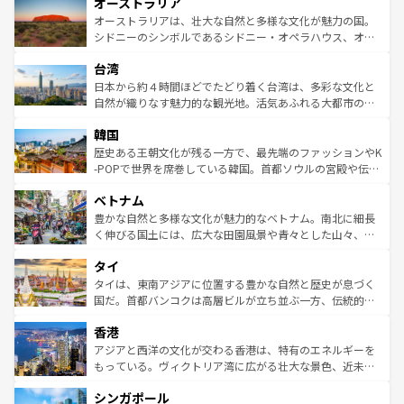
オーストラリア
部のニューオーリンズでは、音楽と美食が融合した独特の
ワイ島は見逃せない。また、定番の観光地といえばオアフ
文化が魅力。旅行者はアメリカの各地域で異なる魅力を楽
島だが、静かな自然を求めるならマウイ島やカウアイ島が
オーストラリアは、壮大な自然と多様な文化が魅力の国。
しみながら、その多様性と豊かな歴史を感じることができ
おすすめ。エメラルドグリーンに輝く海をはじめ、豊かな
シドニーのシンボルであるシドニー・オペラハウス、オー
るだろう。車でのロードトリップや列車の旅も、アメリカ
文化や歴史が息づいている。「アロハスピリット」と呼ば
ストラリア東海岸北部に広がる大サンゴ礁地帯グレートバ
ならではの贅沢な旅のスタイルだ。 なお、新着のアメリカ
台湾
れるおもてなしの心で訪れる人々を迎えてくれるハワイの
リアリーフや大陸中央部にそびえるウルル（エアーズロッ
情報は
コンテンツ一覧
を参照してほしい。
人々、おいしいローカルフードやハワイアンミュージッ
ク）、タスマニアの美しい原生林やケアンズの熱帯雨林な
日本から約４時間ほどでたどり着く台湾は、多彩な文化と
ク、伝統的なフラダンスなど、すべてがハワイの魅力を彩
ど、見どころがたくさん。また、カフェやワイン、オージ
自然が織りなす魅力的な観光地。活気あふれる大都市の台
っている。訪れるたびに新しい発見と感動が待っているハ
ービーフなどの食文化も豊かで、美味しいものであふれて
北やノスタルジックな町並みが人気な九份（ジォウフェ
ワイを、存分に味わってほしい。 なお、新着のハワイ情報
韓国
いる。アクティビティも充実しており、サーフィンやダイ
ン）、静ひつな山岳地帯である台湾東部など、都市の喧騒
は
コンテンツ一覧
を参照してほしい。
ビング、ハイキングなど、アウトドア好きにはたまらな
と山間の静けさが共存しており、訪れる人に新しい発見と
歴史ある王朝文化が残る一方で、最先端のファッションやK
い。オーストラリアの多彩な魅力を存分に味わいつくそ
驚きをもたらしてくれる。また、奥深い台湾の食文化も魅
-POPで世界を席巻している韓国。首都ソウルの宮殿や伝統
う。 なお、新着のオーストラリア情報は
コンテンツ一覧
を
力で、夜市などの屋台グルメから高級料理、ヘルシーで美
家屋が並ぶエリアでは韓国の歴史と文化に浸ることがで
参照してほしい。
ベトナム
容にもいいと評判のスイーツなど、バラエティ豊かな料理
き、地方に足を延ばせば四季折々の自然美を楽しむことが
が味わえる。 なお、新着の台湾情報は
コンテンツ一覧
を参
できる。そして、キムチや焼肉、絶品のストリートフード
豊かな自然と多様な文化が魅力的なベトナム。南北に細長
照してほしい。
まで、さまざまな韓国料理が待っている。夜には、韓国な
く伸びる国土には、広大な田園風景や青々とした山々、世
らではのナイトライフも堪能できる。あたたかいホスピタ
界遺産に登録された壮大な自然景観が点在し、都市部では
タイ
リティに包まれながら、韓国の多彩な魅力を心ゆくまで味
急速な発展と共に伝統が息づく。ハノイの古い町並みやホ
わってみてほしい。 なお、新着の韓国情報は
コンテンツ一
ーチミン市のフランス統治時代の建物も、独特の雰囲気を
タイは、東南アジアに位置する豊かな自然と歴史が息づく
覧
を参照してほしい。
醸し出している。また、バラエティの豊かさとおいしさで
国だ。首都バンコクは高層ビルが立ち並ぶ一方、伝統的な
世界中の食通を魅了してやまないベトナム料理も魅力のひ
寺院や市場がいたるところに点在し、古きよき文化と現代
香港
とつ。フォーやバインミー、ベトナムコーヒーなどは、ぜ
の活気が交差している。北部ではチェンマイなどの山岳地
ひ現地で味わいたい。どの地域を訪れてもあたたかい人々
帯で自然と触れ合い、南部ではプーケットやクラビの美し
アジアと西洋の文化が交わる香港は、特有のエネルギーを
が旅行者を迎えてくれるので、きっと忘れられない旅にな
いビーチでリゾート気分を楽しむことができる。タイ料理
もっている。ヴィクトリア湾に広がる壮大な景色、近未来
るはずだ。 なお、新着のベトナム情報は
コンテンツ一覧
を
は世界的に有名で、屋台から高級レストランまで味覚を刺
的なアートスポット、そして歴史と現代が融合した町並
参照してほしい。
シンガポール
激する。気候は一年中温暖で、どの季節にも異なる楽しみ
み、どこを訪れても感動するはず。観光スポットが密集し