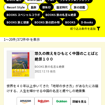
Resort Style
島旅
御朱印
歴史時代
旅の図鑑
BOOKS スペシャルコラボ
BOOKS 旅の名言＆絶景
BOOKS 旅と健康
BOOKS 旅の読み物
BOOKS
D-Books
絞り込み条件を追加
1〜20件/372件中 を表示
悠久の教えをひもとく中国のことばと
絶景１００
BOOKS 旅の名言＆絶景
2022.12.15 発売
世界を４０年以上歩いてきた「地球の歩き方」があなたにお届
けする、人生を輝かせる中国の名言と癒やしの絶景集
詳細を見る