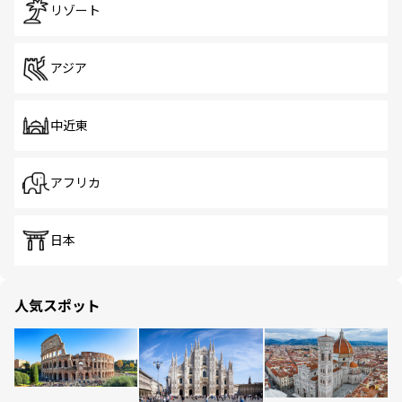
リゾート
アジア
中近東
アフリカ
日本
人気スポット