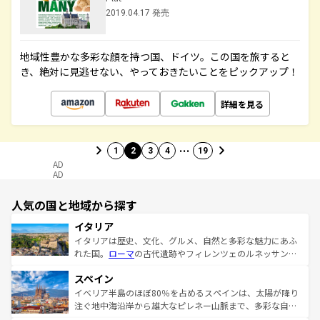
2019.04.17 発売
地域性豊かな多彩な顔を持つ国、ドイツ。この国を旅すると
き、絶対に見逃せない、やっておきたいことをピックアップ！
詳細を見る
…
1
2
3
4
19
AD
AD
人気の国と地域から探す
イタリア
イタリアは歴史、文化、グルメ、自然と多彩な魅力にあふ
れた国。
ローマ
の古代遺跡やフィレンツェのルネッサンス
美術、ヴェネツィアの運河など、歴史あるスポットはもち
スペイン
ろん、トスカーナの美しい田園風景やアマルフィ海岸の絶
景など、自然景観も見逃せない。観光の合間には、本場の
イベリア半島のほぼ80％を占めるスペインは、太陽が降り
ピザやパスタなど、絶品のイタリア料理を堪能することも
注ぐ地中海沿岸から雄大なピレネー山脈まで、多彩な自然
できる。朝目覚めてから夜眠るまで、すべての瞬間を楽し
と文化が詰まったヨーロッパ屈指の旅行先だ。多様な地域