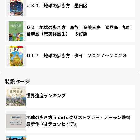
Ｊ３３ 地球の歩き方 墨田区
０２ 地球の歩き方 島旅 奄美大島 喜界島 加計
呂麻島（奄美群島１） ５訂版
Ｄ１７ 地球の歩き方 タイ ２０２７～２０２８
特設ページ
世界遺産ランキング
地球の歩き方 meets クリストファー・ノーラン監督
最新作『オデュッセイア』