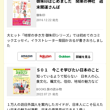
御朱印はじめました 関東の神社 週
末開運さんぽ
御朱印
2016.12.22 発売
大ヒット「地球の歩き方 御朱印シリーズ」では初めてのコミ
ックエッセイ。イラストレーター柴田かおるが書きおろしまし
た
詳細を見る
Ｓ０１ 今こそ学びたい日本のこと
知っているようで知らない 日本人の心、
食文化、職文化、信仰、地域の魅力など
BOOKS 旅の読み物
2022.07.21 発売
１万人の訪日外国人を案内したガイドが、日本人にこそ伝えた
い日本の魅力が満載。日本の再発見ができる１冊！