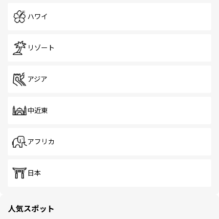
ハワイ
リゾート
アジア
中近東
アフリカ
日本
人気スポット