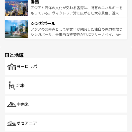
香港
とつ。フォーやバインミー、ベトナムコーヒーなどは、ぜ
の活気が交差している。北部ではチェンマイなどの山岳地
ひ現地で味わいたい。どの地域を訪れてもあたたかい人々
帯で自然と触れ合い、南部ではプーケットやクラビの美し
アジアと西洋の文化が交わる香港は、特有のエネルギーを
が旅行者を迎えてくれるので、きっと忘れられない旅にな
いビーチでリゾート気分を楽しむことができる。タイ料理
もっている。ヴィクトリア湾に広がる壮大な景色、近未来
るはずだ。 なお、新着のベトナム情報は
コンテンツ一覧
を
は世界的に有名で、屋台から高級レストランまで味覚を刺
的なアートスポット、そして歴史と現代が融合した町並
参照してほしい。
シンガポール
激する。気候は一年中温暖で、どの季節にも異なる楽しみ
み、どこを訪れても感動するはず。観光スポットが密集し
が待っている。親しみやすいタイの人々、仏教を中心とし
ており、効率よく見どころを回れるのも魅力。息をのむよ
アジアの交差点として多文化が融合した独自の魅力を放つ
た文化、そして多様な観光資源が、訪れる旅人を魅了し続
うな絶景から文化的な体験まで、香港を存分に楽しみ尽く
シンガポール。未来的な建築物が並ぶマリーナベイ、歴史
ける。 なお、新着のタイ情報は
コンテンツ一覧
を参照して
そう。 なお、新着の香港情報は
コンテンツ一覧
を参照して
と伝統を感じられるエスニックタウン、多数の緑豊かな公
ほしい。
ほしい。
園や自然保護区など、自然が調和した近代的な景観と文化
の多様性あふれるカラフルな町は、どこを歩いても新しい
国と地域
発見がある。さらに、治安のよさや充実した公共交通機関
も、旅行者にとっては魅力的なポイント。グルメも豊富
で、ホーカーズは地元の風情を楽しめる外せないスポット
ヨーロッパ
だ。訪れる人を飽きさせないシンガポールで、多様な魅力
を体感しよう。 なお、新着のシンガポール情報は
コンテン
ツ一覧
を参照してほしい。
北米
中南米
オセアニア