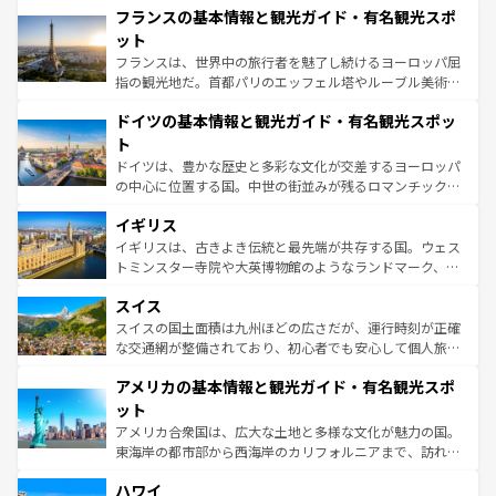
フランスの基本情報と観光ガイド・有名観光スポ
ませてくれるイタリアで、忘れられない旅をしてみよう！
文化が根付くこの国では、情熱的なフラメンコ、熱気あふ
なお、新着のイタリア情報は
コンテンツ一覧
を参照してほ
れる闘牛、そして美味しいタパスが生活の一部となってい
ット
しい。
る。首都マドリードの洗練された雰囲気や、バルセロナの
フランスは、世界中の旅行者を魅了し続けるヨーロッパ屈
アートに溢れた街角から、地方では古代ローマ遺跡や中世
指の観光地だ。首都パリのエッフェル塔やルーブル美術館
の城塞都市、穏やかなビーチリゾートまで多彩な表情を見
といった象徴的なスポットから、田舎町の古風な美しさま
せる。地方によって風土や気候が異なるスペインはその個
ドイツの基本情報と観光ガイド・有名観光スポッ
で、幅広い魅力が詰まっている。華麗な宮殿、歴史的な大
性で訪れる人を魅了する。 なお、新着のスペイン情報は
コ
聖堂、美しいビーチ、そして豊かな自然が、訪れる者を心
ト
ンテンツ一覧
を参照してほしい。
から魅了する。また、フランスは美食の国としても知ら
ドイツは、豊かな歴史と多彩な文化が交差するヨーロッパ
れ、フランス料理はユネスコ無形文化遺産にも登録されて
の中心に位置する国。中世の街並みが残るロマンチック街
いる。シャンパンの発祥地であるランス、プロヴァンスの
道から、未来を先取りするようなモダンな都市まで多様な
香り高いラベンダー畑など、多彩な楽しみ方が可能だ。さ
イギリス
顔を持つこの国は、どこを歩いても飽きることがない。ベ
らに、パリ以外の地域にも魅力が溢れており、どの街角に
ルリンの文化的活気、バイエルン州のアルプスの絶景、そ
イギリスは、古きよき伝統と最先端が共存する国。ウェス
も豊かな歴史と文化が息づいている。パリ以外の個性あふ
してライン川沿いのワイン畑といった風景は必見。ビール
トミンスター寺院や大英博物館のようなランドマーク、歴
れる地方に足を運ぶとそれぞれで全く異なる文化を体験で
とソーセージを味わいながら地元の人と過ごす楽しい時間
史ある大学都市、美しい丘陵地帯や牧歌的な風景など、エ
きるだろう。 なお、新着のフランス情報は
コンテンツ一覧
スイス
は、お酒好きな人にはぜひ体験してほしい。 なお、新着の
リアごとに異なる魅力がある。また、優雅なアフタヌーン
を参照してほしい。
ドイツ情報は
コンテンツ一覧
を参照してほしい。
ティー、ビール好きにはたまらない英国パブ、サッカー観
スイスの国土面積は九州ほどの広さだが、運行時刻が正確
戦など、本場だからこそできる体験も豊富。イギリスを旅
な交通網が整備されており、初心者でも安心して個人旅行
して楽しみつくそう。 なお、新着のイギリス情報は
コンテ
を楽しめる。日本同様に時刻表どおりの旅が可能だ。中世
アメリカの基本情報と観光ガイド・有名観光スポ
ンツ一覧
を参照してほしい。
の建物がそのまま残る町や、スイスならではのユニークな
博物館もあり、アルプス観光だけでなく町歩きも満喫する
ット
ことができる。国民の所得が高いため物価も高いが、旅行
アメリカ合衆国は、広大な土地と多様な文化が魅力の国。
者向けの交通パス提供のサービスもあり、うまく活用すれ
東海岸の都市部から西海岸のカリフォルニアまで、訪れる
ば市内交通費無料で観光を楽しむこともできる。 なお、新
場所ごとに異なる風景と体験が待っている。ニューヨーク
着のスイス情報は
コンテンツ一覧
を参照してほしい。
ハワイ
のような巨大都市は、観光、ショッピング、エンターテイ