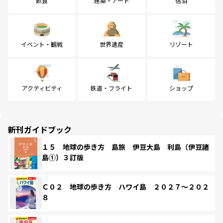
飲食
建築・アート
宿泊
イベント・観戦
世界遺産
リゾート
アクティビティ
鉄道・フライト
ショップ
新刊ガイドブック
１５ 地球の歩き方 島旅 伊豆大島 利島（伊豆諸
島①）３訂版
Ｃ０２ 地球の歩き方 ハワイ島 ２０２７～２０２
８