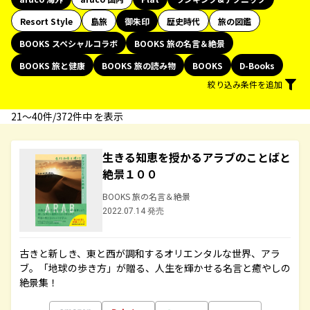
Resort Style
島旅
御朱印
歴史時代
旅の図鑑
BOOKS スペシャルコラボ
BOOKS 旅の名言＆絶景
BOOKS 旅と健康
BOOKS 旅の読み物
BOOKS
D-Books
絞り込み条件を追加
21〜40件/372件中 を表示
生きる知恵を授かるアラブのことばと
絶景１００
BOOKS 旅の名言＆絶景
2022.07.14 発売
古きと新しき、東と西が調和するオリエンタルな世界、アラ
ブ。「地球の歩き方」が贈る、人生を輝かせる名言と癒やしの
絶景集！