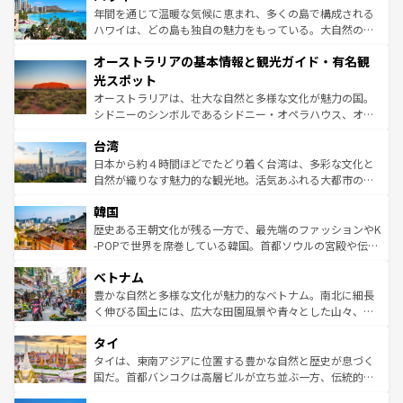
ンメントが詰まった刺激的なスポットだ。一方、アメリカ
年間を通じて温暖な気候に恵まれ、多くの島で構成される
西部には大自然が広がり、グランドキャニオンやイエロー
ハワイは、どの島も独自の魅力をもっている。大自然の神
ストーン国立公園といった絶景が堪能できる。さらに、南
秘を感じたいなら、火山が生み出した壮大な景観を誇るハ
オーストラリアの基本情報と観光ガイド・有名観
部のニューオーリンズでは、音楽と美食が融合した独特の
ワイ島は見逃せない。また、定番の観光地といえばオアフ
文化が魅力。旅行者はアメリカの各地域で異なる魅力を楽
島だが、静かな自然を求めるならマウイ島やカウアイ島が
光スポット
しみながら、その多様性と豊かな歴史を感じることができ
おすすめ。エメラルドグリーンに輝く海をはじめ、豊かな
オーストラリアは、壮大な自然と多様な文化が魅力の国。
るだろう。車でのロードトリップや列車の旅も、アメリカ
文化や歴史が息づいている。「アロハスピリット」と呼ば
シドニーのシンボルであるシドニー・オペラハウス、オー
ならではの贅沢な旅のスタイルだ。 なお、新着のアメリカ
れるおもてなしの心で訪れる人々を迎えてくれるハワイの
ストラリア東海岸北部に広がる大サンゴ礁地帯グレートバ
情報は
コンテンツ一覧
を参照してほしい。
人々、おいしいローカルフードやハワイアンミュージッ
台湾
リアリーフや大陸中央部にそびえるウルル（エアーズロッ
ク、伝統的なフラダンスなど、すべてがハワイの魅力を彩
ク）、タスマニアの美しい原生林やケアンズの熱帯雨林な
日本から約４時間ほどでたどり着く台湾は、多彩な文化と
っている。訪れるたびに新しい発見と感動が待っているハ
ど、見どころがたくさん。また、カフェやワイン、オージ
自然が織りなす魅力的な観光地。活気あふれる大都市の台
ワイを、存分に味わってほしい。 なお、新着のハワイ情報
ービーフなどの食文化も豊かで、美味しいものであふれて
北やノスタルジックな町並みが人気な九份（ジォウフェ
は
コンテンツ一覧
を参照してほしい。
韓国
いる。アクティビティも充実しており、サーフィンやダイ
ン）、静ひつな山岳地帯である台湾東部など、都市の喧騒
ビング、ハイキングなど、アウトドア好きにはたまらな
と山間の静けさが共存しており、訪れる人に新しい発見と
歴史ある王朝文化が残る一方で、最先端のファッションやK
い。オーストラリアの多彩な魅力を存分に味わいつくそ
驚きをもたらしてくれる。また、奥深い台湾の食文化も魅
-POPで世界を席巻している韓国。首都ソウルの宮殿や伝統
う。 なお、新着のオーストラリア情報は
コンテンツ一覧
を
力で、夜市などの屋台グルメから高級料理、ヘルシーで美
家屋が並ぶエリアでは韓国の歴史と文化に浸ることがで
参照してほしい。
ベトナム
容にもいいと評判のスイーツなど、バラエティ豊かな料理
き、地方に足を延ばせば四季折々の自然美を楽しむことが
が味わえる。 なお、新着の台湾情報は
コンテンツ一覧
を参
できる。そして、キムチや焼肉、絶品のストリートフード
豊かな自然と多様な文化が魅力的なベトナム。南北に細長
照してほしい。
まで、さまざまな韓国料理が待っている。夜には、韓国な
く伸びる国土には、広大な田園風景や青々とした山々、世
らではのナイトライフも堪能できる。あたたかいホスピタ
界遺産に登録された壮大な自然景観が点在し、都市部では
タイ
リティに包まれながら、韓国の多彩な魅力を心ゆくまで味
急速な発展と共に伝統が息づく。ハノイの古い町並みやホ
わってみてほしい。 なお、新着の韓国情報は
コンテンツ一
ーチミン市のフランス統治時代の建物も、独特の雰囲気を
タイは、東南アジアに位置する豊かな自然と歴史が息づく
覧
を参照してほしい。
醸し出している。また、バラエティの豊かさとおいしさで
国だ。首都バンコクは高層ビルが立ち並ぶ一方、伝統的な
世界中の食通を魅了してやまないベトナム料理も魅力のひ
寺院や市場がいたるところに点在し、古きよき文化と現代