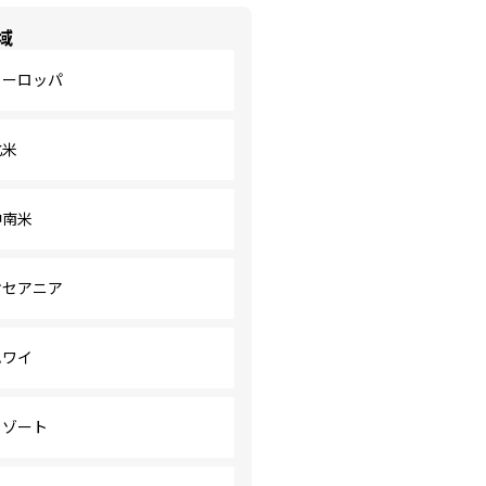
域
ヨーロッパ
北米
中南米
オセアニア
ハワイ
リゾート