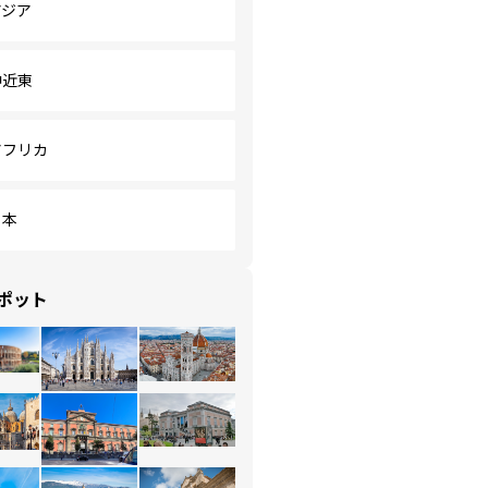
アジア
中近東
アフリカ
日本
ポット