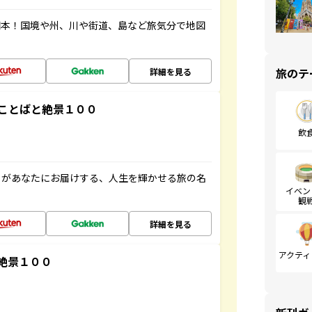
図本！国境や州、川や街道、島など旅気分で地図
旅のテ
詳細を見る
ことばと絶景１００
飲
」があなたにお届けする、人生を輝かせる旅の名
イベン
観
詳細を見る
アクティ
絶景１００