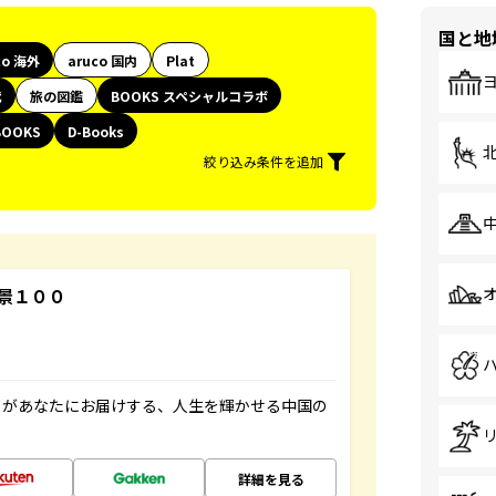
国と地
co 海外
aruco 国内
Plat
代
旅の図鑑
BOOKS スペシャルコラボ
BOOKS
D-Books
絞り込み条件を追加
景１００
」があなたにお届けする、人生を輝かせる中国の
詳細を見る