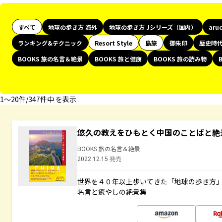
すべて
地球の歩き方 海外
地球の歩き方 Jシリーズ（国内）
aru
ランキング&テクニック
Resort Style
島旅
御朱印
歴史時
BOOKS 旅の名言＆絶景
BOOKS 旅と健康
BOOKS 旅の読み物
1〜20件/347件中 を表示
悠久の教えをひもとく中国のことばと絶
BOOKS 旅の名言＆絶景
2022.12.15 発売
世界を４０年以上歩いてきた「地球の歩き方
名言と癒やしの絶景集