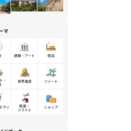
ーマ
食
建築・アート
宿泊
ト・
世界遺産
リゾート
戦
鉄道・
ビティ
ショップ
フライト