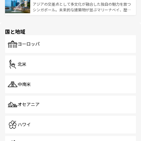
が待っている。親しみやすいタイの人々、仏教を中心とし
ており、効率よく見どころを回れるのも魅力。息をのむよ
アジアの交差点として多文化が融合した独自の魅力を放つ
た文化、そして多様な観光資源が、訪れる旅人を魅了し続
うな絶景から文化的な体験まで、香港を存分に楽しみ尽く
シンガポール。未来的な建築物が並ぶマリーナベイ、歴史
ける。 なお、新着のタイ情報は
コンテンツ一覧
を参照して
そう。 なお、新着の香港情報は
コンテンツ一覧
を参照して
と伝統を感じられるエスニックタウン、多数の緑豊かな公
ほしい。
ほしい。
園や自然保護区など、自然が調和した近代的な景観と文化
の多様性あふれるカラフルな町は、どこを歩いても新しい
国と地域
発見がある。さらに、治安のよさや充実した公共交通機関
も、旅行者にとっては魅力的なポイント。グルメも豊富
で、ホーカーズは地元の風情を楽しめる外せないスポット
ヨーロッパ
だ。訪れる人を飽きさせないシンガポールで、多様な魅力
を体感しよう。 なお、新着のシンガポール情報は
コンテン
ツ一覧
を参照してほしい。
北米
中南米
オセアニア
ハワイ