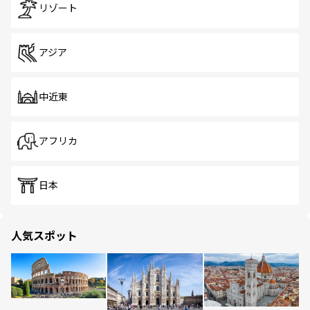
リゾート
アジア
中近東
アフリカ
日本
人気スポット