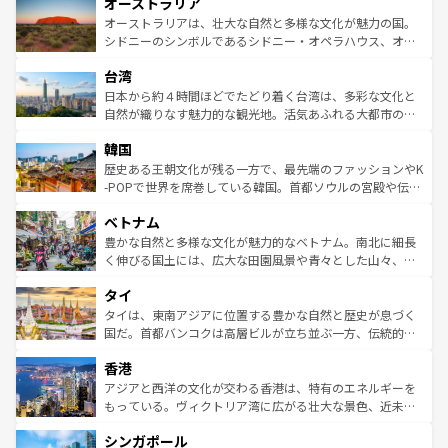
オーストラリア
部のニューオーリンズでは、音楽と美食が融合した独特の
ワイ島は見逃せない。また、定番の観光地といえばオアフ
文化が魅力。旅行者はアメリカの各地域で異なる魅力を楽
島だが、静かな自然を求めるならマウイ島やカウアイ島が
オーストラリアは、壮大な自然と多様な文化が魅力の国。
しみながら、その多様性と豊かな歴史を感じることができ
おすすめ。エメラルドグリーンに輝く海をはじめ、豊かな
シドニーのシンボルであるシドニー・オペラハウス、オー
るだろう。車でのロードトリップや列車の旅も、アメリカ
文化や歴史が息づいている。「アロハスピリット」と呼ば
ストラリア東海岸北部に広がる大サンゴ礁地帯グレートバ
ならではの贅沢な旅のスタイルだ。 なお、新着のアメリカ
台湾
れるおもてなしの心で訪れる人々を迎えてくれるハワイの
リアリーフや大陸中央部にそびえるウルル（エアーズロッ
情報は
コンテンツ一覧
を参照してほしい。
人々、おいしいローカルフードやハワイアンミュージッ
ク）、タスマニアの美しい原生林やケアンズの熱帯雨林な
日本から約４時間ほどでたどり着く台湾は、多彩な文化と
ク、伝統的なフラダンスなど、すべてがハワイの魅力を彩
ど、見どころがたくさん。また、カフェやワイン、オージ
自然が織りなす魅力的な観光地。活気あふれる大都市の台
っている。訪れるたびに新しい発見と感動が待っているハ
ービーフなどの食文化も豊かで、美味しいものであふれて
北やノスタルジックな町並みが人気な九份（ジォウフェ
ワイを、存分に味わってほしい。 なお、新着のハワイ情報
韓国
いる。アクティビティも充実しており、サーフィンやダイ
ン）、静ひつな山岳地帯である台湾東部など、都市の喧騒
は
コンテンツ一覧
を参照してほしい。
ビング、ハイキングなど、アウトドア好きにはたまらな
と山間の静けさが共存しており、訪れる人に新しい発見と
歴史ある王朝文化が残る一方で、最先端のファッションやK
い。オーストラリアの多彩な魅力を存分に味わいつくそ
驚きをもたらしてくれる。また、奥深い台湾の食文化も魅
-POPで世界を席巻している韓国。首都ソウルの宮殿や伝統
う。 なお、新着のオーストラリア情報は
コンテンツ一覧
を
力で、夜市などの屋台グルメから高級料理、ヘルシーで美
家屋が並ぶエリアでは韓国の歴史と文化に浸ることがで
参照してほしい。
ベトナム
容にもいいと評判のスイーツなど、バラエティ豊かな料理
き、地方に足を延ばせば四季折々の自然美を楽しむことが
が味わえる。 なお、新着の台湾情報は
コンテンツ一覧
を参
できる。そして、キムチや焼肉、絶品のストリートフード
豊かな自然と多様な文化が魅力的なベトナム。南北に細長
照してほしい。
まで、さまざまな韓国料理が待っている。夜には、韓国な
く伸びる国土には、広大な田園風景や青々とした山々、世
らではのナイトライフも堪能できる。あたたかいホスピタ
界遺産に登録された壮大な自然景観が点在し、都市部では
タイ
リティに包まれながら、韓国の多彩な魅力を心ゆくまで味
急速な発展と共に伝統が息づく。ハノイの古い町並みやホ
わってみてほしい。 なお、新着の韓国情報は
コンテンツ一
ーチミン市のフランス統治時代の建物も、独特の雰囲気を
タイは、東南アジアに位置する豊かな自然と歴史が息づく
覧
を参照してほしい。
醸し出している。また、バラエティの豊かさとおいしさで
国だ。首都バンコクは高層ビルが立ち並ぶ一方、伝統的な
世界中の食通を魅了してやまないベトナム料理も魅力のひ
寺院や市場がいたるところに点在し、古きよき文化と現代
香港
とつ。フォーやバインミー、ベトナムコーヒーなどは、ぜ
の活気が交差している。北部ではチェンマイなどの山岳地
ひ現地で味わいたい。どの地域を訪れてもあたたかい人々
帯で自然と触れ合い、南部ではプーケットやクラビの美し
アジアと西洋の文化が交わる香港は、特有のエネルギーを
が旅行者を迎えてくれるので、きっと忘れられない旅にな
いビーチでリゾート気分を楽しむことができる。タイ料理
もっている。ヴィクトリア湾に広がる壮大な景色、近未来
るはずだ。 なお、新着のベトナム情報は
コンテンツ一覧
を
は世界的に有名で、屋台から高級レストランまで味覚を刺
的なアートスポット、そして歴史と現代が融合した町並
参照してほしい。
シンガポール
激する。気候は一年中温暖で、どの季節にも異なる楽しみ
み、どこを訪れても感動するはず。観光スポットが密集し