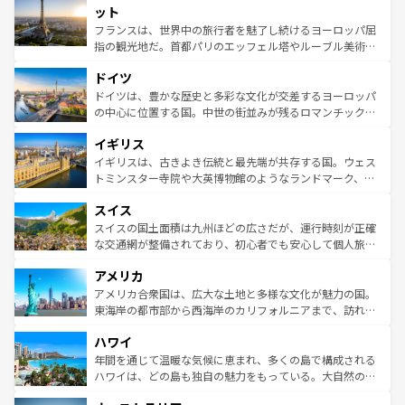
なお、新着のイタリア情報は
コンテンツ一覧
を参照してほ
れる闘牛、そして美味しいタパスが生活の一部となってい
ット
しい。
る。首都マドリードの洗練された雰囲気や、バルセロナの
フランスは、世界中の旅行者を魅了し続けるヨーロッパ屈
アートに溢れた街角から、地方では古代ローマ遺跡や中世
指の観光地だ。首都パリのエッフェル塔やルーブル美術館
の城塞都市、穏やかなビーチリゾートまで多彩な表情を見
といった象徴的なスポットから、田舎町の古風な美しさま
せる。地方によって風土や気候が異なるスペインはその個
ドイツ
で、幅広い魅力が詰まっている。華麗な宮殿、歴史的な大
性で訪れる人を魅了する。 なお、新着のスペイン情報は
コ
聖堂、美しいビーチ、そして豊かな自然が、訪れる者を心
ドイツは、豊かな歴史と多彩な文化が交差するヨーロッパ
ンテンツ一覧
を参照してほしい。
から魅了する。また、フランスは美食の国としても知ら
の中心に位置する国。中世の街並みが残るロマンチック街
れ、フランス料理はユネスコ無形文化遺産にも登録されて
道から、未来を先取りするようなモダンな都市まで多様な
イギリス
いる。シャンパンの発祥地であるランス、プロヴァンスの
顔を持つこの国は、どこを歩いても飽きることがない。ベ
香り高いラベンダー畑など、多彩な楽しみ方が可能だ。さ
ルリンの文化的活気、バイエルン州のアルプスの絶景、そ
イギリスは、古きよき伝統と最先端が共存する国。ウェス
らに、パリ以外の地域にも魅力が溢れており、どの街角に
してライン川沿いのワイン畑といった風景は必見。ビール
トミンスター寺院や大英博物館のようなランドマーク、歴
も豊かな歴史と文化が息づいている。パリ以外の個性あふ
とソーセージを味わいながら地元の人と過ごす楽しい時間
史ある大学都市、美しい丘陵地帯や牧歌的な風景など、エ
れる地方に足を運ぶとそれぞれで全く異なる文化を体験で
スイス
は、お酒好きな人にはぜひ体験してほしい。 なお、新着の
リアごとに異なる魅力がある。また、優雅なアフタヌーン
きるだろう。 なお、新着のフランス情報は
コンテンツ一覧
ドイツ情報は
コンテンツ一覧
を参照してほしい。
ティー、ビール好きにはたまらない英国パブ、サッカー観
スイスの国土面積は九州ほどの広さだが、運行時刻が正確
を参照してほしい。
戦など、本場だからこそできる体験も豊富。イギリスを旅
な交通網が整備されており、初心者でも安心して個人旅行
して楽しみつくそう。 なお、新着のイギリス情報は
コンテ
を楽しめる。日本同様に時刻表どおりの旅が可能だ。中世
アメリカ
ンツ一覧
を参照してほしい。
の建物がそのまま残る町や、スイスならではのユニークな
博物館もあり、アルプス観光だけでなく町歩きも満喫する
アメリカ合衆国は、広大な土地と多様な文化が魅力の国。
ことができる。国民の所得が高いため物価も高いが、旅行
東海岸の都市部から西海岸のカリフォルニアまで、訪れる
者向けの交通パス提供のサービスもあり、うまく活用すれ
場所ごとに異なる風景と体験が待っている。ニューヨーク
ハワイ
ば市内交通費無料で観光を楽しむこともできる。 なお、新
のような巨大都市は、観光、ショッピング、エンターテイ
着のスイス情報は
コンテンツ一覧
を参照してほしい。
ンメントが詰まった刺激的なスポットだ。一方、アメリカ
年間を通じて温暖な気候に恵まれ、多くの島で構成される
西部には大自然が広がり、グランドキャニオンやイエロー
ハワイは、どの島も独自の魅力をもっている。大自然の神
ストーン国立公園といった絶景が堪能できる。さらに、南
秘を感じたいなら、火山が生み出した壮大な景観を誇るハ