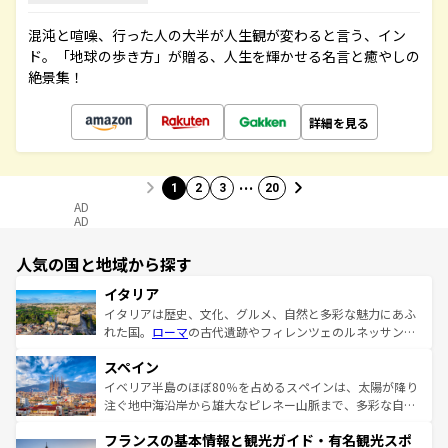
混沌と喧噪、行った人の大半が人生観が変わると言う、イン
ド。「地球の歩き方」が贈る、人生を輝かせる名言と癒やしの
絶景集！
詳細を見る
…
1
2
3
20
AD
AD
人気の国と地域から探す
イタリア
イタリアは歴史、文化、グルメ、自然と多彩な魅力にあふ
れた国。
ローマ
の古代遺跡やフィレンツェのルネッサンス
美術、ヴェネツィアの運河など、歴史あるスポットはもち
スペイン
ろん、トスカーナの美しい田園風景やアマルフィ海岸の絶
景など、自然景観も見逃せない。観光の合間には、本場の
イベリア半島のほぼ80％を占めるスペインは、太陽が降り
ピザやパスタなど、絶品のイタリア料理を堪能することも
注ぐ地中海沿岸から雄大なピレネー山脈まで、多彩な自然
できる。朝目覚めてから夜眠るまで、すべての瞬間を楽し
と文化が詰まったヨーロッパ屈指の旅行先だ。多様な地域
フランスの基本情報と観光ガイド・有名観光スポ
ませてくれるイタリアで、忘れられない旅をしてみよう！
文化が根付くこの国では、情熱的なフラメンコ、熱気あふ