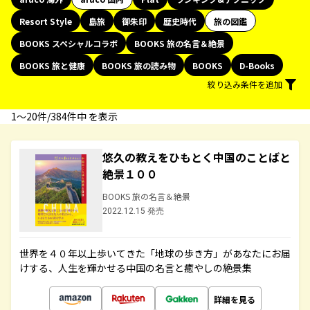
Resort Style
島旅
御朱印
歴史時代
旅の図鑑
BOOKS スペシャルコラボ
BOOKS 旅の名言＆絶景
BOOKS 旅と健康
BOOKS 旅の読み物
BOOKS
D-Books
絞り込み条件を追加
1〜20件/384件中 を表示
悠久の教えをひもとく中国のことばと
絶景１００
BOOKS 旅の名言＆絶景
2022.12.15 発売
世界を４０年以上歩いてきた「地球の歩き方」があなたにお届
けする、人生を輝かせる中国の名言と癒やしの絶景集
詳細を見る