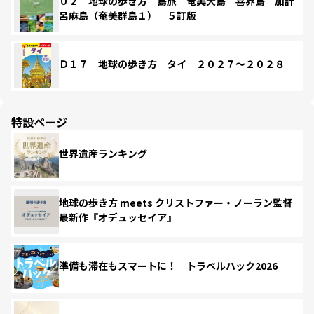
０２ 地球の歩き方 島旅 奄美大島 喜界島 加計
呂麻島（奄美群島１） ５訂版
Ｄ１７ 地球の歩き方 タイ ２０２７～２０２８
特設ページ
世界遺産ランキング
地球の歩き方 meets クリストファー・ノーラン監督
最新作『オデュッセイア』
準備も滞在もスマートに！ トラベルハック2026