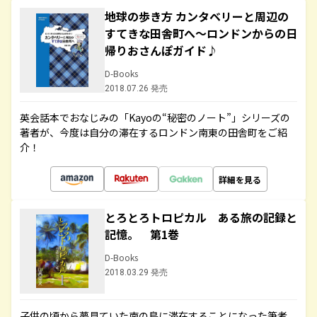
地球の歩き方 カンタベリーと周辺の
すてきな田舎町へ～ロンドンからの日
帰りおさんぽガイド♪
D-Books
2018.07.26 発売
英会話本でおなじみの「Kayoの“秘密のノート”」シリーズの
著者が、今度は自分の滞在するロンドン南東の田舎町をご紹
介！
詳細を見る
とろとろトロピカル ある旅の記録と
記憶。 第1巻
D-Books
2018.03.29 発売
子供の頃から夢見ていた南の島に滞在することになった筆者