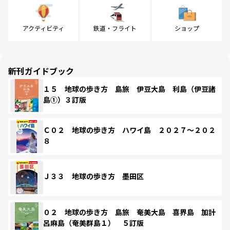
アクティビティ
鉄道・フライト
ショップ
新刊ガイドブック
１５ 地球の歩き方 島旅 伊豆大島 利島（伊豆諸
島①）３訂版
Ｃ０２ 地球の歩き方 ハワイ島 ２０２７～２０２
８
Ｊ３３ 地球の歩き方 墨田区
０２ 地球の歩き方 島旅 奄美大島 喜界島 加計
呂麻島（奄美群島１） ５訂版