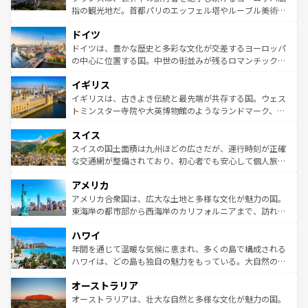
アートに溢れた街角から、地方では古代ローマ遺跡や中世
指の観光地だ。首都パリのエッフェル塔やルーブル美術館
の城塞都市、穏やかなビーチリゾートまで多彩な表情を見
といった象徴的なスポットから、田舎町の古風な美しさま
せる。地方によって風土や気候が異なるスペインはその個
ドイツ
で、幅広い魅力が詰まっている。華麗な宮殿、歴史的な大
性で訪れる人を魅了する。 なお、新着のスペイン情報は
コ
聖堂、美しいビーチ、そして豊かな自然が、訪れる者を心
ドイツは、豊かな歴史と多彩な文化が交差するヨーロッパ
ンテンツ一覧
を参照してほしい。
から魅了する。また、フランスは美食の国としても知ら
の中心に位置する国。中世の街並みが残るロマンチック街
れ、フランス料理はユネスコ無形文化遺産にも登録されて
道から、未来を先取りするようなモダンな都市まで多様な
イギリス
いる。シャンパンの発祥地であるランス、プロヴァンスの
顔を持つこの国は、どこを歩いても飽きることがない。ベ
香り高いラベンダー畑など、多彩な楽しみ方が可能だ。さ
ルリンの文化的活気、バイエルン州のアルプスの絶景、そ
イギリスは、古きよき伝統と最先端が共存する国。ウェス
らに、パリ以外の地域にも魅力が溢れており、どの街角に
してライン川沿いのワイン畑といった風景は必見。ビール
トミンスター寺院や大英博物館のようなランドマーク、歴
も豊かな歴史と文化が息づいている。パリ以外の個性あふ
とソーセージを味わいながら地元の人と過ごす楽しい時間
史ある大学都市、美しい丘陵地帯や牧歌的な風景など、エ
れる地方に足を運ぶとそれぞれで全く異なる文化を体験で
スイス
は、お酒好きな人にはぜひ体験してほしい。 なお、新着の
リアごとに異なる魅力がある。また、優雅なアフタヌーン
きるだろう。 なお、新着のフランス情報は
コンテンツ一覧
ドイツ情報は
コンテンツ一覧
を参照してほしい。
ティー、ビール好きにはたまらない英国パブ、サッカー観
スイスの国土面積は九州ほどの広さだが、運行時刻が正確
を参照してほしい。
戦など、本場だからこそできる体験も豊富。イギリスを旅
な交通網が整備されており、初心者でも安心して個人旅行
して楽しみつくそう。 なお、新着のイギリス情報は
コンテ
を楽しめる。日本同様に時刻表どおりの旅が可能だ。中世
アメリカ
ンツ一覧
を参照してほしい。
の建物がそのまま残る町や、スイスならではのユニークな
博物館もあり、アルプス観光だけでなく町歩きも満喫する
アメリカ合衆国は、広大な土地と多様な文化が魅力の国。
ことができる。国民の所得が高いため物価も高いが、旅行
東海岸の都市部から西海岸のカリフォルニアまで、訪れる
者向けの交通パス提供のサービスもあり、うまく活用すれ
場所ごとに異なる風景と体験が待っている。ニューヨーク
ハワイ
ば市内交通費無料で観光を楽しむこともできる。 なお、新
のような巨大都市は、観光、ショッピング、エンターテイ
着のスイス情報は
コンテンツ一覧
を参照してほしい。
ンメントが詰まった刺激的なスポットだ。一方、アメリカ
年間を通じて温暖な気候に恵まれ、多くの島で構成される
西部には大自然が広がり、グランドキャニオンやイエロー
ハワイは、どの島も独自の魅力をもっている。大自然の神
ストーン国立公園といった絶景が堪能できる。さらに、南
秘を感じたいなら、火山が生み出した壮大な景観を誇るハ
オーストラリア
部のニューオーリンズでは、音楽と美食が融合した独特の
ワイ島は見逃せない。また、定番の観光地といえばオアフ
文化が魅力。旅行者はアメリカの各地域で異なる魅力を楽
島だが、静かな自然を求めるならマウイ島やカウアイ島が
オーストラリアは、壮大な自然と多様な文化が魅力の国。