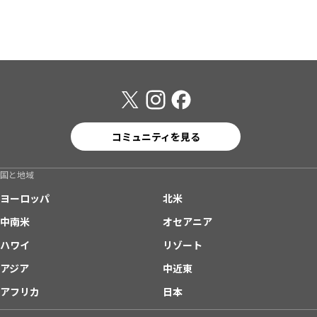
コミュニティを見る
国と地域
ヨーロッパ
北米
中南米
オセアニア
ハワイ
リゾート
アジア
中近東
アフリカ
日本