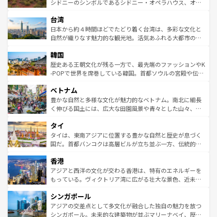
しみながら、その多様性と豊かな歴史を感じることができ
おすすめ。エメラルドグリーンに輝く海をはじめ、豊かな
シドニーのシンボルであるシドニー・オペラハウス、オー
るだろう。車でのロードトリップや列車の旅も、アメリカ
文化や歴史が息づいている。「アロハスピリット」と呼ば
ストラリア東海岸北部に広がる大サンゴ礁地帯グレートバ
ならではの贅沢な旅のスタイルだ。 なお、新着のアメリカ
台湾
れるおもてなしの心で訪れる人々を迎えてくれるハワイの
リアリーフや大陸中央部にそびえるウルル（エアーズロッ
情報は
コンテンツ一覧
を参照してほしい。
人々、おいしいローカルフードやハワイアンミュージッ
ク）、タスマニアの美しい原生林やケアンズの熱帯雨林な
日本から約４時間ほどでたどり着く台湾は、多彩な文化と
ク、伝統的なフラダンスなど、すべてがハワイの魅力を彩
ど、見どころがたくさん。また、カフェやワイン、オージ
自然が織りなす魅力的な観光地。活気あふれる大都市の台
っている。訪れるたびに新しい発見と感動が待っているハ
ービーフなどの食文化も豊かで、美味しいものであふれて
北やノスタルジックな町並みが人気な九份（ジォウフェ
ワイを、存分に味わってほしい。 なお、新着のハワイ情報
韓国
いる。アクティビティも充実しており、サーフィンやダイ
ン）、静ひつな山岳地帯である台湾東部など、都市の喧騒
は
コンテンツ一覧
を参照してほしい。
ビング、ハイキングなど、アウトドア好きにはたまらな
と山間の静けさが共存しており、訪れる人に新しい発見と
歴史ある王朝文化が残る一方で、最先端のファッションやK
い。オーストラリアの多彩な魅力を存分に味わいつくそ
驚きをもたらしてくれる。また、奥深い台湾の食文化も魅
-POPで世界を席巻している韓国。首都ソウルの宮殿や伝統
う。 なお、新着のオーストラリア情報は
コンテンツ一覧
を
力で、夜市などの屋台グルメから高級料理、ヘルシーで美
家屋が並ぶエリアでは韓国の歴史と文化に浸ることがで
参照してほしい。
ベトナム
容にもいいと評判のスイーツなど、バラエティ豊かな料理
き、地方に足を延ばせば四季折々の自然美を楽しむことが
が味わえる。 なお、新着の台湾情報は
コンテンツ一覧
を参
できる。そして、キムチや焼肉、絶品のストリートフード
豊かな自然と多様な文化が魅力的なベトナム。南北に細長
照してほしい。
まで、さまざまな韓国料理が待っている。夜には、韓国な
く伸びる国土には、広大な田園風景や青々とした山々、世
らではのナイトライフも堪能できる。あたたかいホスピタ
界遺産に登録された壮大な自然景観が点在し、都市部では
タイ
リティに包まれながら、韓国の多彩な魅力を心ゆくまで味
急速な発展と共に伝統が息づく。ハノイの古い町並みやホ
わってみてほしい。 なお、新着の韓国情報は
コンテンツ一
ーチミン市のフランス統治時代の建物も、独特の雰囲気を
タイは、東南アジアに位置する豊かな自然と歴史が息づく
覧
を参照してほしい。
醸し出している。また、バラエティの豊かさとおいしさで
国だ。首都バンコクは高層ビルが立ち並ぶ一方、伝統的な
世界中の食通を魅了してやまないベトナム料理も魅力のひ
寺院や市場がいたるところに点在し、古きよき文化と現代
香港
とつ。フォーやバインミー、ベトナムコーヒーなどは、ぜ
の活気が交差している。北部ではチェンマイなどの山岳地
ひ現地で味わいたい。どの地域を訪れてもあたたかい人々
帯で自然と触れ合い、南部ではプーケットやクラビの美し
アジアと西洋の文化が交わる香港は、特有のエネルギーを
が旅行者を迎えてくれるので、きっと忘れられない旅にな
いビーチでリゾート気分を楽しむことができる。タイ料理
もっている。ヴィクトリア湾に広がる壮大な景色、近未来
るはずだ。 なお、新着のベトナム情報は
コンテンツ一覧
を
は世界的に有名で、屋台から高級レストランまで味覚を刺
的なアートスポット、そして歴史と現代が融合した町並
参照してほしい。
シンガポール
激する。気候は一年中温暖で、どの季節にも異なる楽しみ
み、どこを訪れても感動するはず。観光スポットが密集し
が待っている。親しみやすいタイの人々、仏教を中心とし
ており、効率よく見どころを回れるのも魅力。息をのむよ
アジアの交差点として多文化が融合した独自の魅力を放つ
た文化、そして多様な観光資源が、訪れる旅人を魅了し続
うな絶景から文化的な体験まで、香港を存分に楽しみ尽く
シンガポール。未来的な建築物が並ぶマリーナベイ、歴史