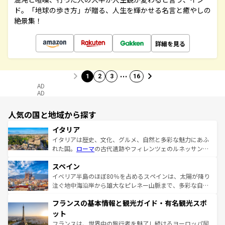
ド。「地球の歩き方」が贈る、人生を輝かせる名言と癒やしの
絶景集！
詳細を見る
…
1
2
3
16
AD
AD
人気の国と地域から探す
イタリア
イタリアは歴史、文化、グルメ、自然と多彩な魅力にあふ
れた国。
ローマ
の古代遺跡やフィレンツェのルネッサンス
美術、ヴェネツィアの運河など、歴史あるスポットはもち
スペイン
ろん、トスカーナの美しい田園風景やアマルフィ海岸の絶
景など、自然景観も見逃せない。観光の合間には、本場の
イベリア半島のほぼ80％を占めるスペインは、太陽が降り
ピザやパスタなど、絶品のイタリア料理を堪能することも
注ぐ地中海沿岸から雄大なピレネー山脈まで、多彩な自然
できる。朝目覚めてから夜眠るまで、すべての瞬間を楽し
と文化が詰まったヨーロッパ屈指の旅行先だ。多様な地域
フランスの基本情報と観光ガイド・有名観光スポ
ませてくれるイタリアで、忘れられない旅をしてみよう！
文化が根付くこの国では、情熱的なフラメンコ、熱気あふ
なお、新着のイタリア情報は
コンテンツ一覧
を参照してほ
れる闘牛、そして美味しいタパスが生活の一部となってい
ット
しい。
る。首都マドリードの洗練された雰囲気や、バルセロナの
フランスは、世界中の旅行者を魅了し続けるヨーロッパ屈