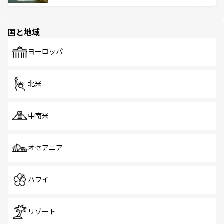
ける。 なお、新着のタイ情報は
コンテンツ一覧
を参照して
そう。 なお、新着の香港情報は
コンテンツ一覧
を参照して
と伝統を感じられるエスニックタウン、多数の緑豊かな公
ほしい。
ほしい。
園や自然保護区など、自然が調和した近代的な景観と文化
の多様性あふれるカラフルな町は、どこを歩いても新しい
国と地域
発見がある。さらに、治安のよさや充実した公共交通機関
も、旅行者にとっては魅力的なポイント。グルメも豊富
で、ホーカーズは地元の風情を楽しめる外せないスポット
ヨーロッパ
だ。訪れる人を飽きさせないシンガポールで、多様な魅力
を体感しよう。 なお、新着のシンガポール情報は
コンテン
ツ一覧
を参照してほしい。
北米
中南米
オセアニア
ハワイ
リゾート