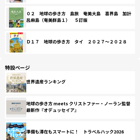
０２ 地球の歩き方 島旅 奄美大島 喜界島 加計
呂麻島（奄美群島１） ５訂版
Ｄ１７ 地球の歩き方 タイ ２０２７～２０２８
特設ページ
世界遺産ランキング
地球の歩き方 meets クリストファー・ノーラン監督
最新作『オデュッセイア』
準備も滞在もスマートに！ トラベルハック2026