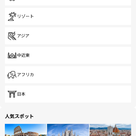
リゾート
アジア
中近東
アフリカ
日本
人気スポット