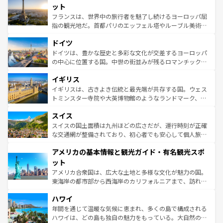
なお、新着のイタリア情報は
コンテンツ一覧
を参照してほ
れる闘牛、そして美味しいタパスが生活の一部となってい
ット
しい。
る。首都マドリードの洗練された雰囲気や、バルセロナの
フランスは、世界中の旅行者を魅了し続けるヨーロッパ屈
アートに溢れた街角から、地方では古代ローマ遺跡や中世
指の観光地だ。首都パリのエッフェル塔やルーブル美術館
の城塞都市、穏やかなビーチリゾートまで多彩な表情を見
といった象徴的なスポットから、田舎町の古風な美しさま
せる。地方によって風土や気候が異なるスペインはその個
ドイツ
で、幅広い魅力が詰まっている。華麗な宮殿、歴史的な大
性で訪れる人を魅了する。 なお、新着のスペイン情報は
コ
聖堂、美しいビーチ、そして豊かな自然が、訪れる者を心
ドイツは、豊かな歴史と多彩な文化が交差するヨーロッパ
ンテンツ一覧
を参照してほしい。
から魅了する。また、フランスは美食の国としても知ら
の中心に位置する国。中世の街並みが残るロマンチック街
れ、フランス料理はユネスコ無形文化遺産にも登録されて
道から、未来を先取りするようなモダンな都市まで多様な
イギリス
いる。シャンパンの発祥地であるランス、プロヴァンスの
顔を持つこの国は、どこを歩いても飽きることがない。ベ
香り高いラベンダー畑など、多彩な楽しみ方が可能だ。さ
ルリンの文化的活気、バイエルン州のアルプスの絶景、そ
イギリスは、古きよき伝統と最先端が共存する国。ウェス
らに、パリ以外の地域にも魅力が溢れており、どの街角に
してライン川沿いのワイン畑といった風景は必見。ビール
トミンスター寺院や大英博物館のようなランドマーク、歴
も豊かな歴史と文化が息づいている。パリ以外の個性あふ
とソーセージを味わいながら地元の人と過ごす楽しい時間
史ある大学都市、美しい丘陵地帯や牧歌的な風景など、エ
れる地方に足を運ぶとそれぞれで全く異なる文化を体験で
スイス
は、お酒好きな人にはぜひ体験してほしい。 なお、新着の
リアごとに異なる魅力がある。また、優雅なアフタヌーン
きるだろう。 なお、新着のフランス情報は
コンテンツ一覧
ドイツ情報は
コンテンツ一覧
を参照してほしい。
ティー、ビール好きにはたまらない英国パブ、サッカー観
スイスの国土面積は九州ほどの広さだが、運行時刻が正確
を参照してほしい。
戦など、本場だからこそできる体験も豊富。イギリスを旅
な交通網が整備されており、初心者でも安心して個人旅行
して楽しみつくそう。 なお、新着のイギリス情報は
コンテ
を楽しめる。日本同様に時刻表どおりの旅が可能だ。中世
アメリカの基本情報と観光ガイド・有名観光スポ
ンツ一覧
を参照してほしい。
の建物がそのまま残る町や、スイスならではのユニークな
博物館もあり、アルプス観光だけでなく町歩きも満喫する
ット
ことができる。国民の所得が高いため物価も高いが、旅行
アメリカ合衆国は、広大な土地と多様な文化が魅力の国。
者向けの交通パス提供のサービスもあり、うまく活用すれ
東海岸の都市部から西海岸のカリフォルニアまで、訪れる
ば市内交通費無料で観光を楽しむこともできる。 なお、新
場所ごとに異なる風景と体験が待っている。ニューヨーク
着のスイス情報は
コンテンツ一覧
を参照してほしい。
ハワイ
のような巨大都市は、観光、ショッピング、エンターテイ
ンメントが詰まった刺激的なスポットだ。一方、アメリカ
年間を通じて温暖な気候に恵まれ、多くの島で構成される
西部には大自然が広がり、グランドキャニオンやイエロー
ハワイは、どの島も独自の魅力をもっている。大自然の神