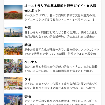
ストーン国立公園といった絶景が堪能できる。さらに、南
秘を感じたいなら、火山が生み出した壮大な景観を誇るハ
オーストラリアの基本情報と観光ガイド・有名観
部のニューオーリンズでは、音楽と美食が融合した独特の
ワイ島は見逃せない。また、定番の観光地といえばオアフ
文化が魅力。旅行者はアメリカの各地域で異なる魅力を楽
島だが、静かな自然を求めるならマウイ島やカウアイ島が
光スポット
しみながら、その多様性と豊かな歴史を感じることができ
おすすめ。エメラルドグリーンに輝く海をはじめ、豊かな
オーストラリアは、壮大な自然と多様な文化が魅力の国。
るだろう。車でのロードトリップや列車の旅も、アメリカ
文化や歴史が息づいている。「アロハスピリット」と呼ば
シドニーのシンボルであるシドニー・オペラハウス、オー
ならではの贅沢な旅のスタイルだ。 なお、新着のアメリカ
れるおもてなしの心で訪れる人々を迎えてくれるハワイの
ストラリア東海岸北部に広がる大サンゴ礁地帯グレートバ
情報は
コンテンツ一覧
を参照してほしい。
人々、おいしいローカルフードやハワイアンミュージッ
台湾
リアリーフや大陸中央部にそびえるウルル（エアーズロッ
ク、伝統的なフラダンスなど、すべてがハワイの魅力を彩
ク）、タスマニアの美しい原生林やケアンズの熱帯雨林な
日本から約４時間ほどでたどり着く台湾は、多彩な文化と
っている。訪れるたびに新しい発見と感動が待っているハ
ど、見どころがたくさん。また、カフェやワイン、オージ
自然が織りなす魅力的な観光地。活気あふれる大都市の台
ワイを、存分に味わってほしい。 なお、新着のハワイ情報
ービーフなどの食文化も豊かで、美味しいものであふれて
北やノスタルジックな町並みが人気な九份（ジォウフェ
は
コンテンツ一覧
を参照してほしい。
韓国
いる。アクティビティも充実しており、サーフィンやダイ
ン）、静ひつな山岳地帯である台湾東部など、都市の喧騒
ビング、ハイキングなど、アウトドア好きにはたまらな
と山間の静けさが共存しており、訪れる人に新しい発見と
歴史ある王朝文化が残る一方で、最先端のファッションやK
い。オーストラリアの多彩な魅力を存分に味わいつくそ
驚きをもたらしてくれる。また、奥深い台湾の食文化も魅
-POPで世界を席巻している韓国。首都ソウルの宮殿や伝統
う。 なお、新着のオーストラリア情報は
コンテンツ一覧
を
力で、夜市などの屋台グルメから高級料理、ヘルシーで美
家屋が並ぶエリアでは韓国の歴史と文化に浸ることがで
参照してほしい。
ベトナム
容にもいいと評判のスイーツなど、バラエティ豊かな料理
き、地方に足を延ばせば四季折々の自然美を楽しむことが
が味わえる。 なお、新着の台湾情報は
コンテンツ一覧
を参
できる。そして、キムチや焼肉、絶品のストリートフード
豊かな自然と多様な文化が魅力的なベトナム。南北に細長
照してほしい。
まで、さまざまな韓国料理が待っている。夜には、韓国な
く伸びる国土には、広大な田園風景や青々とした山々、世
らではのナイトライフも堪能できる。あたたかいホスピタ
界遺産に登録された壮大な自然景観が点在し、都市部では
タイ
リティに包まれながら、韓国の多彩な魅力を心ゆくまで味
急速な発展と共に伝統が息づく。ハノイの古い町並みやホ
わってみてほしい。 なお、新着の韓国情報は
コンテンツ一
ーチミン市のフランス統治時代の建物も、独特の雰囲気を
タイは、東南アジアに位置する豊かな自然と歴史が息づく
覧
を参照してほしい。
醸し出している。また、バラエティの豊かさとおいしさで
国だ。首都バンコクは高層ビルが立ち並ぶ一方、伝統的な
世界中の食通を魅了してやまないベトナム料理も魅力のひ
寺院や市場がいたるところに点在し、古きよき文化と現代
香港
とつ。フォーやバインミー、ベトナムコーヒーなどは、ぜ
の活気が交差している。北部ではチェンマイなどの山岳地
ひ現地で味わいたい。どの地域を訪れてもあたたかい人々
帯で自然と触れ合い、南部ではプーケットやクラビの美し
アジアと西洋の文化が交わる香港は、特有のエネルギーを
が旅行者を迎えてくれるので、きっと忘れられない旅にな
いビーチでリゾート気分を楽しむことができる。タイ料理
もっている。ヴィクトリア湾に広がる壮大な景色、近未来