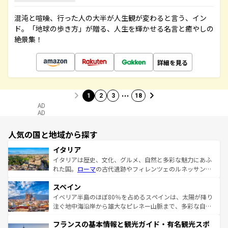
混沌と喧噪、行った人の大半が人生観が変わると言う、イン
ド。「地球の歩き方」が贈る、人生を輝かせる名言と癒やしの
絶景集！
詳細を見る
…
1
2
3
18
AD
AD
人気の国と地域から探す
イタリア
イタリアは歴史、文化、グルメ、自然と多彩な魅力にあふ
れた国。
ローマ
の古代遺跡やフィレンツェのルネッサンス
美術、ヴェネツィアの運河など、歴史あるスポットはもち
スペイン
ろん、トスカーナの美しい田園風景やアマルフィ海岸の絶
景など、自然景観も見逃せない。観光の合間には、本場の
イベリア半島のほぼ80％を占めるスペインは、太陽が降り
ピザやパスタなど、絶品のイタリア料理を堪能することも
注ぐ地中海沿岸から雄大なピレネー山脈まで、多彩な自然
できる。朝目覚めてから夜眠るまで、すべての瞬間を楽し
と文化が詰まったヨーロッパ屈指の旅行先だ。多様な地域
フランスの基本情報と観光ガイド・有名観光スポ
ませてくれるイタリアで、忘れられない旅をしてみよう！
文化が根付くこの国では、情熱的なフラメンコ、熱気あふ