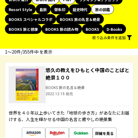
Resort Style
島旅
御朱印
歴史時代
旅の図鑑
BOOKS スペシャルコラボ
BOOKS 旅の名言＆絶景
BOOKS 旅と健康
BOOKS 旅の読み物
BOOKS
D-Books
絞り込み条件を追加
1〜20件/355件中 を表示
悠久の教えをひもとく中国のことばと
絶景１００
BOOKS 旅の名言＆絶景
2022.12.15 発売
世界を４０年以上歩いてきた「地球の歩き方」があなたにお届
けする、人生を輝かせる中国の名言と癒やしの絶景集
詳細を見る