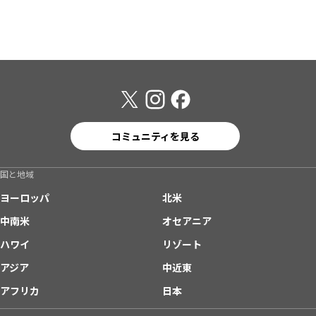
コミュニティを見る
国と地域
ヨーロッパ
北米
中南米
オセアニア
ハワイ
リゾート
アジア
中近東
アフリカ
日本