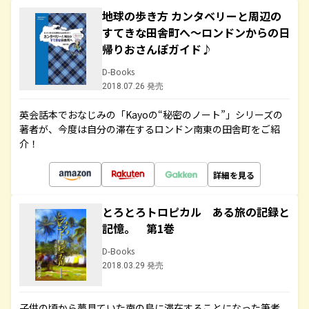
地球の歩き方 カンタベリーと周辺の
すてきな田舎町へ～ロンドンからの日
帰りおさんぽガイド♪
D-Books
2018.07.26 発売
英会話本でおなじみの「Kayoの“秘密のノート”」シリーズの
著者が、今度は自分の滞在するロンドン南東の田舎町をご紹
介！
詳細を見る
とろとろトロピカル ある旅の記録と
記憶。 第1巻
D-Books
2018.03.29 発売
子供の頃から夢見ていた南の島に滞在することになった筆者