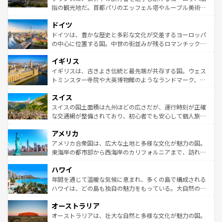
アートに溢れた街角から、地方では古代ローマ遺跡や中世
指の観光地だ。首都パリのエッフェル塔やルーブル美術館
の城塞都市、穏やかなビーチリゾートまで多彩な表情を見
といった象徴的なスポットから、田舎町の古風な美しさま
せる。地方によって風土や気候が異なるスペインはその個
ドイツ
で、幅広い魅力が詰まっている。華麗な宮殿、歴史的な大
性で訪れる人を魅了する。 なお、新着のスペイン情報は
コ
聖堂、美しいビーチ、そして豊かな自然が、訪れる者を心
ドイツは、豊かな歴史と多彩な文化が交差するヨーロッパ
ンテンツ一覧
を参照してほしい。
から魅了する。また、フランスは美食の国としても知ら
の中心に位置する国。中世の街並みが残るロマンチック街
れ、フランス料理はユネスコ無形文化遺産にも登録されて
道から、未来を先取りするようなモダンな都市まで多様な
イギリス
いる。シャンパンの発祥地であるランス、プロヴァンスの
顔を持つこの国は、どこを歩いても飽きることがない。ベ
香り高いラベンダー畑など、多彩な楽しみ方が可能だ。さ
ルリンの文化的活気、バイエルン州のアルプスの絶景、そ
イギリスは、古きよき伝統と最先端が共存する国。ウェス
らに、パリ以外の地域にも魅力が溢れており、どの街角に
してライン川沿いのワイン畑といった風景は必見。ビール
トミンスター寺院や大英博物館のようなランドマーク、歴
も豊かな歴史と文化が息づいている。パリ以外の個性あふ
とソーセージを味わいながら地元の人と過ごす楽しい時間
史ある大学都市、美しい丘陵地帯や牧歌的な風景など、エ
れる地方に足を運ぶとそれぞれで全く異なる文化を体験で
スイス
は、お酒好きな人にはぜひ体験してほしい。 なお、新着の
リアごとに異なる魅力がある。また、優雅なアフタヌーン
きるだろう。 なお、新着のフランス情報は
コンテンツ一覧
ドイツ情報は
コンテンツ一覧
を参照してほしい。
ティー、ビール好きにはたまらない英国パブ、サッカー観
スイスの国土面積は九州ほどの広さだが、運行時刻が正確
を参照してほしい。
戦など、本場だからこそできる体験も豊富。イギリスを旅
な交通網が整備されており、初心者でも安心して個人旅行
して楽しみつくそう。 なお、新着のイギリス情報は
コンテ
を楽しめる。日本同様に時刻表どおりの旅が可能だ。中世
アメリカ
ンツ一覧
を参照してほしい。
の建物がそのまま残る町や、スイスならではのユニークな
博物館もあり、アルプス観光だけでなく町歩きも満喫する
アメリカ合衆国は、広大な土地と多様な文化が魅力の国。
ことができる。国民の所得が高いため物価も高いが、旅行
東海岸の都市部から西海岸のカリフォルニアまで、訪れる
者向けの交通パス提供のサービスもあり、うまく活用すれ
場所ごとに異なる風景と体験が待っている。ニューヨーク
ハワイ
ば市内交通費無料で観光を楽しむこともできる。 なお、新
のような巨大都市は、観光、ショッピング、エンターテイ
着のスイス情報は
コンテンツ一覧
を参照してほしい。
ンメントが詰まった刺激的なスポットだ。一方、アメリカ
年間を通じて温暖な気候に恵まれ、多くの島で構成される
西部には大自然が広がり、グランドキャニオンやイエロー
ハワイは、どの島も独自の魅力をもっている。大自然の神
ストーン国立公園といった絶景が堪能できる。さらに、南
秘を感じたいなら、火山が生み出した壮大な景観を誇るハ
オーストラリア
部のニューオーリンズでは、音楽と美食が融合した独特の
ワイ島は見逃せない。また、定番の観光地といえばオアフ
文化が魅力。旅行者はアメリカの各地域で異なる魅力を楽
島だが、静かな自然を求めるならマウイ島やカウアイ島が
オーストラリアは、壮大な自然と多様な文化が魅力の国。