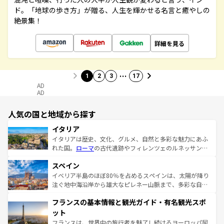
ド。「地球の歩き方」が贈る、人生を輝かせる名言と癒やしの
絶景集！
詳細を見る
…
1
2
3
17
AD
AD
人気の国と地域から探す
イタリア
イタリアは歴史、文化、グルメ、自然と多彩な魅力にあふ
れた国。
ローマ
の古代遺跡やフィレンツェのルネッサンス
美術、ヴェネツィアの運河など、歴史あるスポットはもち
スペイン
ろん、トスカーナの美しい田園風景やアマルフィ海岸の絶
景など、自然景観も見逃せない。観光の合間には、本場の
イベリア半島のほぼ80％を占めるスペインは、太陽が降り
ピザやパスタなど、絶品のイタリア料理を堪能することも
注ぐ地中海沿岸から雄大なピレネー山脈まで、多彩な自然
できる。朝目覚めてから夜眠るまで、すべての瞬間を楽し
と文化が詰まったヨーロッパ屈指の旅行先だ。多様な地域
フランスの基本情報と観光ガイド・有名観光スポ
ませてくれるイタリアで、忘れられない旅をしてみよう！
文化が根付くこの国では、情熱的なフラメンコ、熱気あふ
なお、新着のイタリア情報は
コンテンツ一覧
を参照してほ
れる闘牛、そして美味しいタパスが生活の一部となってい
ット
しい。
る。首都マドリードの洗練された雰囲気や、バルセロナの
フランスは、世界中の旅行者を魅了し続けるヨーロッパ屈