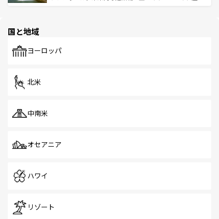
ける。 なお、新着のタイ情報は
コンテンツ一覧
を参照して
そう。 なお、新着の香港情報は
コンテンツ一覧
を参照して
と伝統を感じられるエスニックタウン、多数の緑豊かな公
ほしい。
ほしい。
園や自然保護区など、自然が調和した近代的な景観と文化
の多様性あふれるカラフルな町は、どこを歩いても新しい
国と地域
発見がある。さらに、治安のよさや充実した公共交通機関
も、旅行者にとっては魅力的なポイント。グルメも豊富
で、ホーカーズは地元の風情を楽しめる外せないスポット
ヨーロッパ
だ。訪れる人を飽きさせないシンガポールで、多様な魅力
を体感しよう。 なお、新着のシンガポール情報は
コンテン
ツ一覧
を参照してほしい。
北米
中南米
オセアニア
ハワイ
リゾート