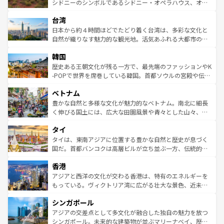
しみながら、その多様性と豊かな歴史を感じることができ
おすすめ。エメラルドグリーンに輝く海をはじめ、豊かな
シドニーのシンボルであるシドニー・オペラハウス、オー
るだろう。車でのロードトリップや列車の旅も、アメリカ
文化や歴史が息づいている。「アロハスピリット」と呼ば
ストラリア東海岸北部に広がる大サンゴ礁地帯グレートバ
ならではの贅沢な旅のスタイルだ。 なお、新着のアメリカ
台湾
れるおもてなしの心で訪れる人々を迎えてくれるハワイの
リアリーフや大陸中央部にそびえるウルル（エアーズロッ
情報は
コンテンツ一覧
を参照してほしい。
人々、おいしいローカルフードやハワイアンミュージッ
ク）、タスマニアの美しい原生林やケアンズの熱帯雨林な
日本から約４時間ほどでたどり着く台湾は、多彩な文化と
ク、伝統的なフラダンスなど、すべてがハワイの魅力を彩
ど、見どころがたくさん。また、カフェやワイン、オージ
自然が織りなす魅力的な観光地。活気あふれる大都市の台
っている。訪れるたびに新しい発見と感動が待っているハ
ービーフなどの食文化も豊かで、美味しいものであふれて
北やノスタルジックな町並みが人気な九份（ジォウフェ
ワイを、存分に味わってほしい。 なお、新着のハワイ情報
韓国
いる。アクティビティも充実しており、サーフィンやダイ
ン）、静ひつな山岳地帯である台湾東部など、都市の喧騒
は
コンテンツ一覧
を参照してほしい。
ビング、ハイキングなど、アウトドア好きにはたまらな
と山間の静けさが共存しており、訪れる人に新しい発見と
歴史ある王朝文化が残る一方で、最先端のファッションやK
い。オーストラリアの多彩な魅力を存分に味わいつくそ
驚きをもたらしてくれる。また、奥深い台湾の食文化も魅
-POPで世界を席巻している韓国。首都ソウルの宮殿や伝統
う。 なお、新着のオーストラリア情報は
コンテンツ一覧
を
力で、夜市などの屋台グルメから高級料理、ヘルシーで美
家屋が並ぶエリアでは韓国の歴史と文化に浸ることがで
参照してほしい。
ベトナム
容にもいいと評判のスイーツなど、バラエティ豊かな料理
き、地方に足を延ばせば四季折々の自然美を楽しむことが
が味わえる。 なお、新着の台湾情報は
コンテンツ一覧
を参
できる。そして、キムチや焼肉、絶品のストリートフード
豊かな自然と多様な文化が魅力的なベトナム。南北に細長
照してほしい。
まで、さまざまな韓国料理が待っている。夜には、韓国な
く伸びる国土には、広大な田園風景や青々とした山々、世
らではのナイトライフも堪能できる。あたたかいホスピタ
界遺産に登録された壮大な自然景観が点在し、都市部では
タイ
リティに包まれながら、韓国の多彩な魅力を心ゆくまで味
急速な発展と共に伝統が息づく。ハノイの古い町並みやホ
わってみてほしい。 なお、新着の韓国情報は
コンテンツ一
ーチミン市のフランス統治時代の建物も、独特の雰囲気を
タイは、東南アジアに位置する豊かな自然と歴史が息づく
覧
を参照してほしい。
醸し出している。また、バラエティの豊かさとおいしさで
国だ。首都バンコクは高層ビルが立ち並ぶ一方、伝統的な
世界中の食通を魅了してやまないベトナム料理も魅力のひ
寺院や市場がいたるところに点在し、古きよき文化と現代
香港
とつ。フォーやバインミー、ベトナムコーヒーなどは、ぜ
の活気が交差している。北部ではチェンマイなどの山岳地
ひ現地で味わいたい。どの地域を訪れてもあたたかい人々
帯で自然と触れ合い、南部ではプーケットやクラビの美し
アジアと西洋の文化が交わる香港は、特有のエネルギーを
が旅行者を迎えてくれるので、きっと忘れられない旅にな
いビーチでリゾート気分を楽しむことができる。タイ料理
もっている。ヴィクトリア湾に広がる壮大な景色、近未来
るはずだ。 なお、新着のベトナム情報は
コンテンツ一覧
を
は世界的に有名で、屋台から高級レストランまで味覚を刺
的なアートスポット、そして歴史と現代が融合した町並
参照してほしい。
シンガポール
激する。気候は一年中温暖で、どの季節にも異なる楽しみ
み、どこを訪れても感動するはず。観光スポットが密集し
が待っている。親しみやすいタイの人々、仏教を中心とし
ており、効率よく見どころを回れるのも魅力。息をのむよ
アジアの交差点として多文化が融合した独自の魅力を放つ
た文化、そして多様な観光資源が、訪れる旅人を魅了し続
うな絶景から文化的な体験まで、香港を存分に楽しみ尽く
シンガポール。未来的な建築物が並ぶマリーナベイ、歴史