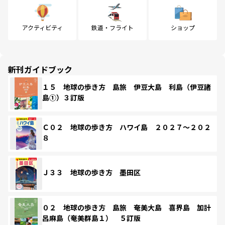
アクティビティ
鉄道・フライト
ショップ
新刊ガイドブック
１５ 地球の歩き方 島旅 伊豆大島 利島（伊豆諸
島①）３訂版
Ｃ０２ 地球の歩き方 ハワイ島 ２０２７～２０２
８
Ｊ３３ 地球の歩き方 墨田区
０２ 地球の歩き方 島旅 奄美大島 喜界島 加計
呂麻島（奄美群島１） ５訂版