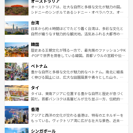
オーストラリア
部のニューオーリンズでは、音楽と美食が融合した独特の
ワイ島は見逃せない。また、定番の観光地といえばオアフ
文化が魅力。旅行者はアメリカの各地域で異なる魅力を楽
島だが、静かな自然を求めるならマウイ島やカウアイ島が
オーストラリアは、壮大な自然と多様な文化が魅力の国。
しみながら、その多様性と豊かな歴史を感じることができ
おすすめ。エメラルドグリーンに輝く海をはじめ、豊かな
シドニーのシンボルであるシドニー・オペラハウス、オー
るだろう。車でのロードトリップや列車の旅も、アメリカ
文化や歴史が息づいている。「アロハスピリット」と呼ば
ストラリア東海岸北部に広がる大サンゴ礁地帯グレートバ
ならではの贅沢な旅のスタイルだ。 なお、新着のアメリカ
台湾
れるおもてなしの心で訪れる人々を迎えてくれるハワイの
リアリーフや大陸中央部にそびえるウルル（エアーズロッ
情報は
コンテンツ一覧
を参照してほしい。
人々、おいしいローカルフードやハワイアンミュージッ
ク）、タスマニアの美しい原生林やケアンズの熱帯雨林な
日本から約４時間ほどでたどり着く台湾は、多彩な文化と
ク、伝統的なフラダンスなど、すべてがハワイの魅力を彩
ど、見どころがたくさん。また、カフェやワイン、オージ
自然が織りなす魅力的な観光地。活気あふれる大都市の台
っている。訪れるたびに新しい発見と感動が待っているハ
ービーフなどの食文化も豊かで、美味しいものであふれて
北やノスタルジックな町並みが人気な九份（ジォウフェ
ワイを、存分に味わってほしい。 なお、新着のハワイ情報
韓国
いる。アクティビティも充実しており、サーフィンやダイ
ン）、静ひつな山岳地帯である台湾東部など、都市の喧騒
は
コンテンツ一覧
を参照してほしい。
ビング、ハイキングなど、アウトドア好きにはたまらな
と山間の静けさが共存しており、訪れる人に新しい発見と
歴史ある王朝文化が残る一方で、最先端のファッションやK
い。オーストラリアの多彩な魅力を存分に味わいつくそ
驚きをもたらしてくれる。また、奥深い台湾の食文化も魅
-POPで世界を席巻している韓国。首都ソウルの宮殿や伝統
う。 なお、新着のオーストラリア情報は
コンテンツ一覧
を
力で、夜市などの屋台グルメから高級料理、ヘルシーで美
家屋が並ぶエリアでは韓国の歴史と文化に浸ることがで
参照してほしい。
ベトナム
容にもいいと評判のスイーツなど、バラエティ豊かな料理
き、地方に足を延ばせば四季折々の自然美を楽しむことが
が味わえる。 なお、新着の台湾情報は
コンテンツ一覧
を参
できる。そして、キムチや焼肉、絶品のストリートフード
豊かな自然と多様な文化が魅力的なベトナム。南北に細長
照してほしい。
まで、さまざまな韓国料理が待っている。夜には、韓国な
く伸びる国土には、広大な田園風景や青々とした山々、世
らではのナイトライフも堪能できる。あたたかいホスピタ
界遺産に登録された壮大な自然景観が点在し、都市部では
タイ
リティに包まれながら、韓国の多彩な魅力を心ゆくまで味
急速な発展と共に伝統が息づく。ハノイの古い町並みやホ
わってみてほしい。 なお、新着の韓国情報は
コンテンツ一
ーチミン市のフランス統治時代の建物も、独特の雰囲気を
タイは、東南アジアに位置する豊かな自然と歴史が息づく
覧
を参照してほしい。
醸し出している。また、バラエティの豊かさとおいしさで
国だ。首都バンコクは高層ビルが立ち並ぶ一方、伝統的な
世界中の食通を魅了してやまないベトナム料理も魅力のひ
寺院や市場がいたるところに点在し、古きよき文化と現代
香港
とつ。フォーやバインミー、ベトナムコーヒーなどは、ぜ
の活気が交差している。北部ではチェンマイなどの山岳地
ひ現地で味わいたい。どの地域を訪れてもあたたかい人々
帯で自然と触れ合い、南部ではプーケットやクラビの美し
アジアと西洋の文化が交わる香港は、特有のエネルギーを
が旅行者を迎えてくれるので、きっと忘れられない旅にな
いビーチでリゾート気分を楽しむことができる。タイ料理
もっている。ヴィクトリア湾に広がる壮大な景色、近未来
るはずだ。 なお、新着のベトナム情報は
コンテンツ一覧
を
は世界的に有名で、屋台から高級レストランまで味覚を刺
的なアートスポット、そして歴史と現代が融合した町並
参照してほしい。
シンガポール
激する。気候は一年中温暖で、どの季節にも異なる楽しみ
み、どこを訪れても感動するはず。観光スポットが密集し