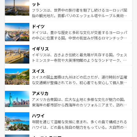
なお、新着のイタリア情報は
コンテンツ一覧
を参照してほ
れる闘牛、そして美味しいタパスが生活の一部となってい
ット
しい。
る。首都マドリードの洗練された雰囲気や、バルセロナの
フランスは、世界中の旅行者を魅了し続けるヨーロッパ屈
アートに溢れた街角から、地方では古代ローマ遺跡や中世
指の観光地だ。首都パリのエッフェル塔やルーブル美術館
の城塞都市、穏やかなビーチリゾートまで多彩な表情を見
といった象徴的なスポットから、田舎町の古風な美しさま
せる。地方によって風土や気候が異なるスペインはその個
ドイツ
で、幅広い魅力が詰まっている。華麗な宮殿、歴史的な大
性で訪れる人を魅了する。 なお、新着のスペイン情報は
コ
聖堂、美しいビーチ、そして豊かな自然が、訪れる者を心
ドイツは、豊かな歴史と多彩な文化が交差するヨーロッパ
ンテンツ一覧
を参照してほしい。
から魅了する。また、フランスは美食の国としても知ら
の中心に位置する国。中世の街並みが残るロマンチック街
れ、フランス料理はユネスコ無形文化遺産にも登録されて
道から、未来を先取りするようなモダンな都市まで多様な
イギリス
いる。シャンパンの発祥地であるランス、プロヴァンスの
顔を持つこの国は、どこを歩いても飽きることがない。ベ
香り高いラベンダー畑など、多彩な楽しみ方が可能だ。さ
ルリンの文化的活気、バイエルン州のアルプスの絶景、そ
イギリスは、古きよき伝統と最先端が共存する国。ウェス
らに、パリ以外の地域にも魅力が溢れており、どの街角に
してライン川沿いのワイン畑といった風景は必見。ビール
トミンスター寺院や大英博物館のようなランドマーク、歴
も豊かな歴史と文化が息づいている。パリ以外の個性あふ
とソーセージを味わいながら地元の人と過ごす楽しい時間
史ある大学都市、美しい丘陵地帯や牧歌的な風景など、エ
れる地方に足を運ぶとそれぞれで全く異なる文化を体験で
スイス
は、お酒好きな人にはぜひ体験してほしい。 なお、新着の
リアごとに異なる魅力がある。また、優雅なアフタヌーン
きるだろう。 なお、新着のフランス情報は
コンテンツ一覧
ドイツ情報は
コンテンツ一覧
を参照してほしい。
ティー、ビール好きにはたまらない英国パブ、サッカー観
スイスの国土面積は九州ほどの広さだが、運行時刻が正確
を参照してほしい。
戦など、本場だからこそできる体験も豊富。イギリスを旅
な交通網が整備されており、初心者でも安心して個人旅行
して楽しみつくそう。 なお、新着のイギリス情報は
コンテ
を楽しめる。日本同様に時刻表どおりの旅が可能だ。中世
アメリカ
ンツ一覧
を参照してほしい。
の建物がそのまま残る町や、スイスならではのユニークな
博物館もあり、アルプス観光だけでなく町歩きも満喫する
アメリカ合衆国は、広大な土地と多様な文化が魅力の国。
ことができる。国民の所得が高いため物価も高いが、旅行
東海岸の都市部から西海岸のカリフォルニアまで、訪れる
者向けの交通パス提供のサービスもあり、うまく活用すれ
場所ごとに異なる風景と体験が待っている。ニューヨーク
ハワイ
ば市内交通費無料で観光を楽しむこともできる。 なお、新
のような巨大都市は、観光、ショッピング、エンターテイ
着のスイス情報は
コンテンツ一覧
を参照してほしい。
ンメントが詰まった刺激的なスポットだ。一方、アメリカ
年間を通じて温暖な気候に恵まれ、多くの島で構成される
西部には大自然が広がり、グランドキャニオンやイエロー
ハワイは、どの島も独自の魅力をもっている。大自然の神
ストーン国立公園といった絶景が堪能できる。さらに、南
秘を感じたいなら、火山が生み出した壮大な景観を誇るハ