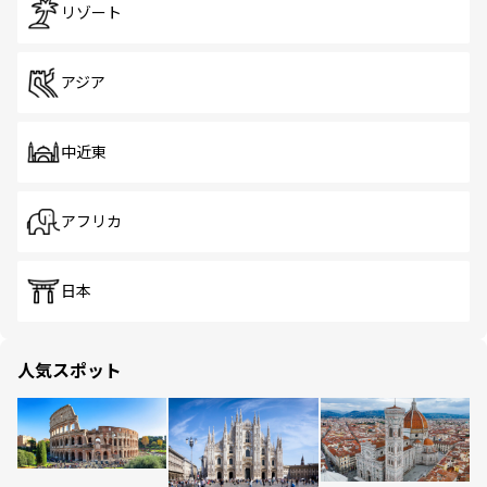
リゾート
アジア
中近東
アフリカ
日本
人気スポット