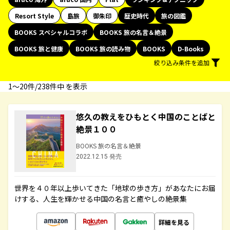
Resort Style
島旅
御朱印
歴史時代
旅の図鑑
BOOKS スペシャルコラボ
BOOKS 旅の名言＆絶景
BOOKS 旅と健康
BOOKS 旅の読み物
BOOKS
D-Books
絞り込み条件を追加
1〜20件/238件中 を表示
悠久の教えをひもとく中国のことばと
絶景１００
BOOKS 旅の名言＆絶景
2022.12.15 発売
世界を４０年以上歩いてきた「地球の歩き方」があなたにお届
けする、人生を輝かせる中国の名言と癒やしの絶景集
詳細を見る