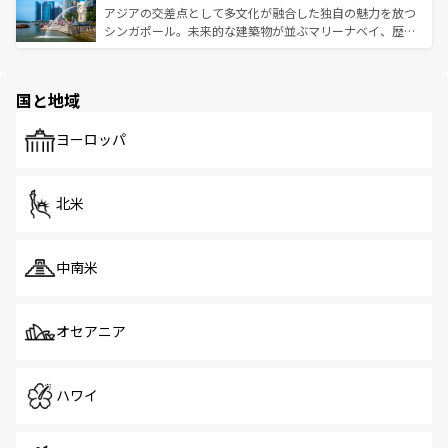
が待っている。親しみやすいタイの人々、仏教を中心とし
ており、効率よく見どころを回れるのも魅力。息をのむよ
アジアの交差点として多文化が融合した独自の魅力を放つ
た文化、そして多様な観光資源が、訪れる旅人を魅了し続
うな絶景から文化的な体験まで、香港を存分に楽しみ尽く
シンガポール。未来的な建築物が並ぶマリーナベイ、歴史
ける。 なお、新着のタイ情報は
コンテンツ一覧
を参照して
そう。 なお、新着の香港情報は
コンテンツ一覧
を参照して
と伝統を感じられるエスニックタウン、多数の緑豊かな公
ほしい。
ほしい。
園や自然保護区など、自然が調和した近代的な景観と文化
の多様性あふれるカラフルな町は、どこを歩いても新しい
国と地域
発見がある。さらに、治安のよさや充実した公共交通機関
も、旅行者にとっては魅力的なポイント。グルメも豊富
で、ホーカーズは地元の風情を楽しめる外せないスポット
ヨーロッパ
だ。訪れる人を飽きさせないシンガポールで、多様な魅力
を体感しよう。 なお、新着のシンガポール情報は
コンテン
ツ一覧
を参照してほしい。
北米
中南米
オセアニア
ハワイ