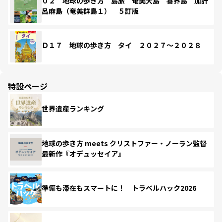
０２ 地球の歩き方 島旅 奄美大島 喜界島 加計
呂麻島（奄美群島１） ５訂版
Ｄ１７ 地球の歩き方 タイ ２０２７～２０２８
特設ページ
世界遺産ランキング
地球の歩き方 meets クリストファー・ノーラン監督
最新作『オデュッセイア』
準備も滞在もスマートに！ トラベルハック2026