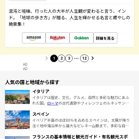
混沌と喧噪、行った人の大半が人生観が変わると言う、イン
ド。「地球の歩き方」が贈る、人生を輝かせる名言と癒やしの
絶景集！
詳細を見る
…
1
2
3
12
AD
AD
人気の国と地域から探す
イタリア
イタリアは歴史、文化、グルメ、自然と多彩な魅力にあふ
れた国。
ローマ
の古代遺跡やフィレンツェのルネッサンス
美術、ヴェネツィアの運河など、歴史あるスポットはもち
スペイン
ろん、トスカーナの美しい田園風景やアマルフィ海岸の絶
景など、自然景観も見逃せない。観光の合間には、本場の
イベリア半島のほぼ80％を占めるスペインは、太陽が降り
ピザやパスタなど、絶品のイタリア料理を堪能することも
注ぐ地中海沿岸から雄大なピレネー山脈まで、多彩な自然
できる。朝目覚めてから夜眠るまで、すべての瞬間を楽し
と文化が詰まったヨーロッパ屈指の旅行先だ。多様な地域
フランスの基本情報と観光ガイド・有名観光スポ
ませてくれるイタリアで、忘れられない旅をしてみよう！
文化が根付くこの国では、情熱的なフラメンコ、熱気あふ