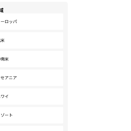
域
ヨーロッパ
北米
中南米
オセアニア
ハワイ
リゾート