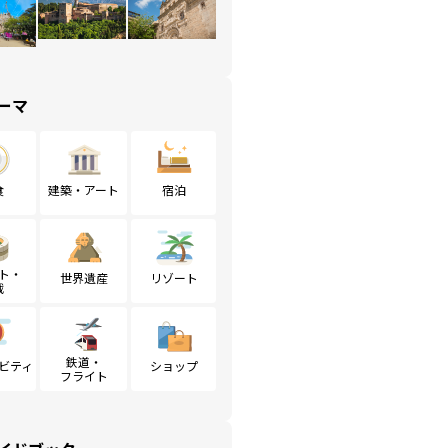
ーマ
食
建築・アート
宿泊
ト・
世界遺産
リゾート
戦
鉄道・
ビティ
ショップ
フライト