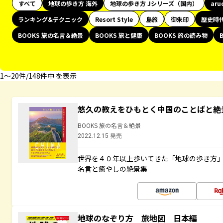
すべて
地球の歩き方 海外
地球の歩き方 Jシリーズ（国内）
aru
ランキング&テクニック
Resort Style
島旅
御朱印
歴史時
BOOKS 旅の名言＆絶景
BOOKS 旅と健康
BOOKS 旅の読み物
1〜20件/148件中 を表示
悠久の教えをひもとく中国のことばと絶
BOOKS 旅の名言＆絶景
2022.12.15 発売
世界を４０年以上歩いてきた「地球の歩き方
名言と癒やしの絶景集
地球のなぞり方 旅地図 日本編