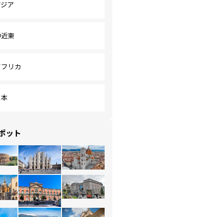
アジア
中近東
アフリカ
日本
ポット