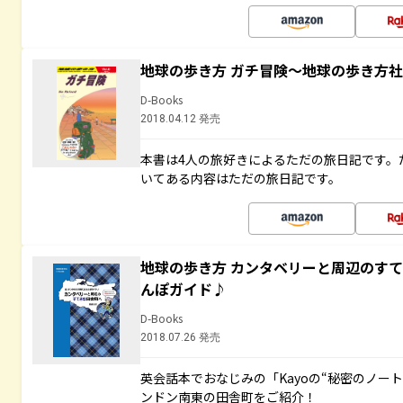
地球の歩き方 ガチ冒険～地球の歩き方
D-Books
2018.04.12 発売
本書は4人の旅好きによるただの旅日記です。
いてある内容はただの旅日記です。
地球の歩き方 カンタベリーと周辺のす
んぽガイド♪
D-Books
2018.07.26 発売
英会話本でおなじみの「Kayoの“秘密のノー
ンドン南東の田舎町をご紹介！