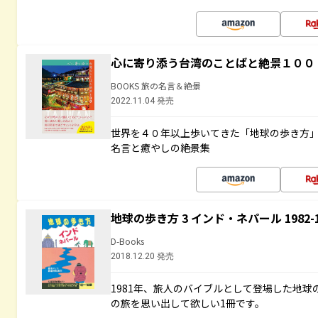
心に寄り添う台湾のことばと絶景１００
BOOKS 旅の名言＆絶景
2022.11.04 発売
世界を４０年以上歩いてきた「地球の歩き方
名言と癒やしの絶景集
地球の歩き方 3 インド・ネパール 1982
D-Books
2018.12.20 発売
1981年、旅人のバイブルとして登場した地
の旅を思い出して欲しい1冊です。