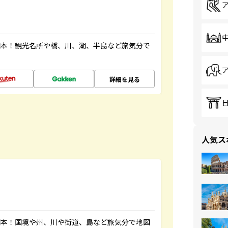
図本！観光名所や橋、川、湖、半島など旅気分で
詳細を見る
人気ス
図本！国境や州、川や街道、島など旅気分で地図