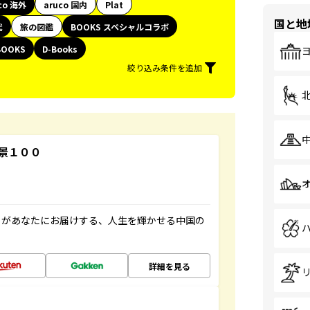
co 海外
aruco 国内
Plat
国と地
代
旅の図鑑
BOOKS スペシャルコラボ
BOOKS
D-Books
絞り込み条件を追加
景１００
」があなたにお届けする、人生を輝かせる中国の
詳細を見る