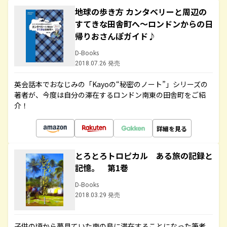
地球の歩き方 カンタベリーと周辺の
すてきな田舎町へ～ロンドンからの日
帰りおさんぽガイド♪
D-Books
2018.07.26 発売
英会話本でおなじみの「Kayoの“秘密のノート”」シリーズの
著者が、今度は自分の滞在するロンドン南東の田舎町をご紹
介！
詳細を見る
とろとろトロピカル ある旅の記録と
記憶。 第1巻
D-Books
2018.03.29 発売
子供の頃から夢見ていた南の島に滞在することになった筆者