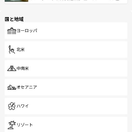
ける。 なお、新着のタイ情報は
コンテンツ一覧
を参照して
そう。 なお、新着の香港情報は
コンテンツ一覧
を参照して
と伝統を感じられるエスニックタウン、多数の緑豊かな公
ほしい。
ほしい。
園や自然保護区など、自然が調和した近代的な景観と文化
の多様性あふれるカラフルな町は、どこを歩いても新しい
国と地域
発見がある。さらに、治安のよさや充実した公共交通機関
も、旅行者にとっては魅力的なポイント。グルメも豊富
で、ホーカーズは地元の風情を楽しめる外せないスポット
ヨーロッパ
だ。訪れる人を飽きさせないシンガポールで、多様な魅力
を体感しよう。 なお、新着のシンガポール情報は
コンテン
ツ一覧
を参照してほしい。
北米
中南米
オセアニア
ハワイ
リゾート