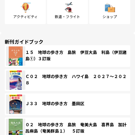
アクティビティ
鉄道・フライト
ショップ
新刊ガイドブック
１５ 地球の歩き方 島旅 伊豆大島 利島（伊豆諸
島①）３訂版
Ｃ０２ 地球の歩き方 ハワイ島 ２０２７～２０２
８
Ｊ３３ 地球の歩き方 墨田区
０２ 地球の歩き方 島旅 奄美大島 喜界島 加計
呂麻島（奄美群島１） ５訂版