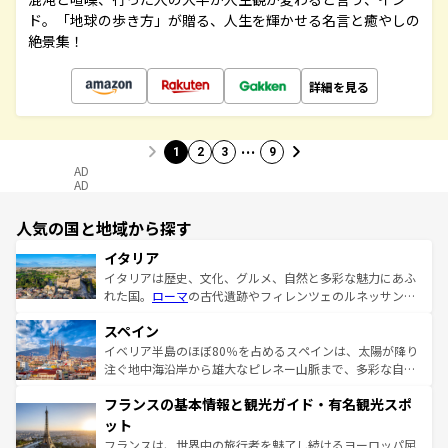
ド。「地球の歩き方」が贈る、人生を輝かせる名言と癒やしの
絶景集！
詳細を見る
…
1
2
3
9
AD
AD
人気の国と地域から探す
イタリア
イタリアは歴史、文化、グルメ、自然と多彩な魅力にあふ
れた国。
ローマ
の古代遺跡やフィレンツェのルネッサンス
美術、ヴェネツィアの運河など、歴史あるスポットはもち
スペイン
ろん、トスカーナの美しい田園風景やアマルフィ海岸の絶
景など、自然景観も見逃せない。観光の合間には、本場の
イベリア半島のほぼ80％を占めるスペインは、太陽が降り
ピザやパスタなど、絶品のイタリア料理を堪能することも
注ぐ地中海沿岸から雄大なピレネー山脈まで、多彩な自然
できる。朝目覚めてから夜眠るまで、すべての瞬間を楽し
と文化が詰まったヨーロッパ屈指の旅行先だ。多様な地域
フランスの基本情報と観光ガイド・有名観光スポ
ませてくれるイタリアで、忘れられない旅をしてみよう！
文化が根付くこの国では、情熱的なフラメンコ、熱気あふ
なお、新着のイタリア情報は
コンテンツ一覧
を参照してほ
れる闘牛、そして美味しいタパスが生活の一部となってい
ット
しい。
る。首都マドリードの洗練された雰囲気や、バルセロナの
フランスは、世界中の旅行者を魅了し続けるヨーロッパ屈