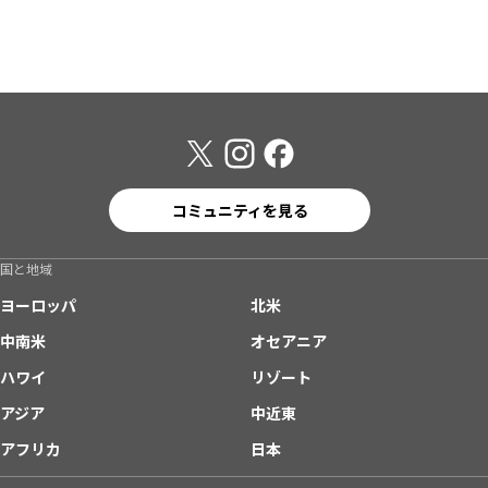
コミュニティを見る
国と地域
ヨーロッパ
北米
中南米
オセアニア
ハワイ
リゾート
アジア
中近東
アフリカ
日本