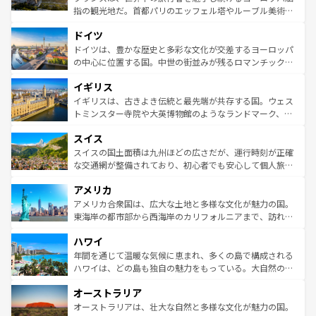
アートに溢れた街角から、地方では古代ローマ遺跡や中世
指の観光地だ。首都パリのエッフェル塔やルーブル美術館
の城塞都市、穏やかなビーチリゾートまで多彩な表情を見
といった象徴的なスポットから、田舎町の古風な美しさま
せる。地方によって風土や気候が異なるスペインはその個
ドイツ
で、幅広い魅力が詰まっている。華麗な宮殿、歴史的な大
性で訪れる人を魅了する。 なお、新着のスペイン情報は
コ
聖堂、美しいビーチ、そして豊かな自然が、訪れる者を心
ドイツは、豊かな歴史と多彩な文化が交差するヨーロッパ
ンテンツ一覧
を参照してほしい。
から魅了する。また、フランスは美食の国としても知ら
の中心に位置する国。中世の街並みが残るロマンチック街
れ、フランス料理はユネスコ無形文化遺産にも登録されて
道から、未来を先取りするようなモダンな都市まで多様な
イギリス
いる。シャンパンの発祥地であるランス、プロヴァンスの
顔を持つこの国は、どこを歩いても飽きることがない。ベ
香り高いラベンダー畑など、多彩な楽しみ方が可能だ。さ
ルリンの文化的活気、バイエルン州のアルプスの絶景、そ
イギリスは、古きよき伝統と最先端が共存する国。ウェス
らに、パリ以外の地域にも魅力が溢れており、どの街角に
してライン川沿いのワイン畑といった風景は必見。ビール
トミンスター寺院や大英博物館のようなランドマーク、歴
も豊かな歴史と文化が息づいている。パリ以外の個性あふ
とソーセージを味わいながら地元の人と過ごす楽しい時間
史ある大学都市、美しい丘陵地帯や牧歌的な風景など、エ
れる地方に足を運ぶとそれぞれで全く異なる文化を体験で
スイス
は、お酒好きな人にはぜひ体験してほしい。 なお、新着の
リアごとに異なる魅力がある。また、優雅なアフタヌーン
きるだろう。 なお、新着のフランス情報は
コンテンツ一覧
ドイツ情報は
コンテンツ一覧
を参照してほしい。
ティー、ビール好きにはたまらない英国パブ、サッカー観
スイスの国土面積は九州ほどの広さだが、運行時刻が正確
を参照してほしい。
戦など、本場だからこそできる体験も豊富。イギリスを旅
な交通網が整備されており、初心者でも安心して個人旅行
して楽しみつくそう。 なお、新着のイギリス情報は
コンテ
を楽しめる。日本同様に時刻表どおりの旅が可能だ。中世
アメリカ
ンツ一覧
を参照してほしい。
の建物がそのまま残る町や、スイスならではのユニークな
博物館もあり、アルプス観光だけでなく町歩きも満喫する
アメリカ合衆国は、広大な土地と多様な文化が魅力の国。
ことができる。国民の所得が高いため物価も高いが、旅行
東海岸の都市部から西海岸のカリフォルニアまで、訪れる
者向けの交通パス提供のサービスもあり、うまく活用すれ
場所ごとに異なる風景と体験が待っている。ニューヨーク
ハワイ
ば市内交通費無料で観光を楽しむこともできる。 なお、新
のような巨大都市は、観光、ショッピング、エンターテイ
着のスイス情報は
コンテンツ一覧
を参照してほしい。
ンメントが詰まった刺激的なスポットだ。一方、アメリカ
年間を通じて温暖な気候に恵まれ、多くの島で構成される
西部には大自然が広がり、グランドキャニオンやイエロー
ハワイは、どの島も独自の魅力をもっている。大自然の神
ストーン国立公園といった絶景が堪能できる。さらに、南
秘を感じたいなら、火山が生み出した壮大な景観を誇るハ
オーストラリア
部のニューオーリンズでは、音楽と美食が融合した独特の
ワイ島は見逃せない。また、定番の観光地といえばオアフ
文化が魅力。旅行者はアメリカの各地域で異なる魅力を楽
島だが、静かな自然を求めるならマウイ島やカウアイ島が
オーストラリアは、壮大な自然と多様な文化が魅力の国。